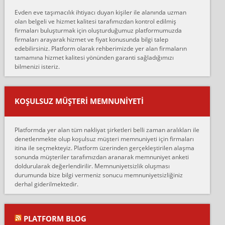
hiçbir sıkıntı yaşanmayacağını ve kendilerinin çok titiz
Evden eve taşımacılık ihtiyacı duyan kişiler ile alanında uzman
çalıştıklarını, müş...
olan belgeli ve hizmet kalitesi tarafımızdan kontrol edilmiş
firmaları buluşturmak için oluşturduğumuz platformumuzda
Ahmet:
firmaları arayarak hizmet ve fiyat konusunda bilgi talep
Lüleburgaz güngünes evden eve naklyat eşyalarımı taşımak için
edebilirsiniz. Platform olarak rehberimizde yer alan firmaların
anlaştık sabah eve geldiklerinde de eşyalarımı düzgün şekilde
tamamına hizmet kalitesi yönünden garanti sağladığımızı
sarcaz demelerine r...
bilmenizi isteriz.
mehmet güldü:
Ankara ALİCANLAR NAKLİYAT Tutarsız ve ticari ahlak problemleri
var verdikleri fiyat teklifini arttırdılar. Sonrasında taşıma gününde
KOŞULSUZ MÜŞTERI MEMNUNIYETI
oldukça tutarsı...
Erol:
Platformda yer alan tüm nakliyat şirketleri belli zaman aralıkları ile
Ankara Alicanlar naklyat tel 5465524025. 2600 TL'ye ankaradan
denetlenmekte olup koşulsuz müşteri memnuniyeti için firmaları
Konya ya Alicanlar naklyat la anlaştık bu şahıs evin taşınacağı gün
itina ile seçmekteyiz. Platform üzerinden gerçekleştirilen alaşma
fiyatın mazoto gele...
sonunda müşteriler tarafımızdan aranarak memnuniyet anketi
doldurularak değerlendirilir. Memnuniyetsizlik oluşması
Fatih kokmese:
durumunda bize bilgi vermeniz sonucu memnuniyetsizliğiniz
Diyarbakır dan eşyamı getirtmek için anlaştım sözleşme yaptım.
derhal giderilmektedir.
Son anda fiyat artırdılar.. mecburiyetten tasittim.. bu kişiler ağrılı
Ankara merk...
Ali:
PLATFORM BLOG
İzmir de evim naklyat diye bir firmaya ev taşıttık, çok pişman