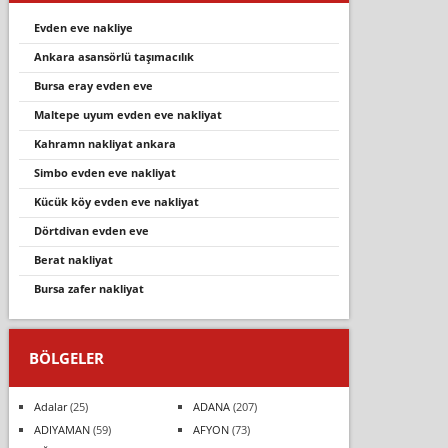
evden eve nakliye
ankara asansörlü taşımacılık
bursa eray evden eve
maltepe uyum evden eve nakliyat
kahramn nakli̇yat ankara
simbo evden eve nakliyat
kücük köy evden eve nakliyat
dörtdi̇van evden eve
berat nakliyat
bursa zafer nakliyat
BÖLGELER
Adalar
(25)
ADANA
(207)
ADIYAMAN
(59)
AFYON
(73)