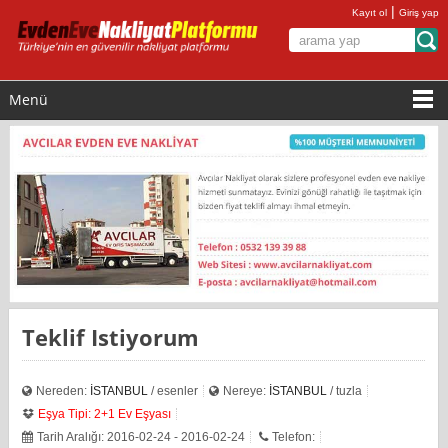
|
Kayıt ol
Giriş yap
Menü
Teklif Istiyorum
Nereden:
İSTANBUL
/ esenler
Nereye:
İSTANBUL
/ tuzla
Eşya Tipi: 2+1 Ev Eşyası
Tarih Aralığı: 2016-02-24 - 2016-02-24
Telefon: