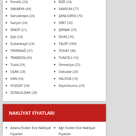
Pendik
(24)
RİZE
(24)
SAKARYA
(44)
SAMSUN
(77)
Sancaktepe
(24)
ŞANLIURFA
(70)
Sarıyer
(24)
SİİRT
(20)
SİNOP
(21)
ŞIRNAK
(25)
Şişli
(24)
SİVAS
(76)
Sultanbeyli
(24)
TALEP
(589)
TEKİRDAĞ
(47)
TOKAT
(48)
TRABZON
(45)
TUNCELİ
(16)
Tuzla
(24)
Ümraniye
(25)
UŞAK
(29)
Üsküdar
(24)
VAN
(54)
YALOVA
(16)
YOZGAT
(34)
Zeytinburnu
(24)
ZONGULDAK
(28)
NAKLIYAT FIYATLARI
Adana Evden Eve Nakliyat
Ağrı Evden Eve Nakliyat
Fiyatları
Fiyatları