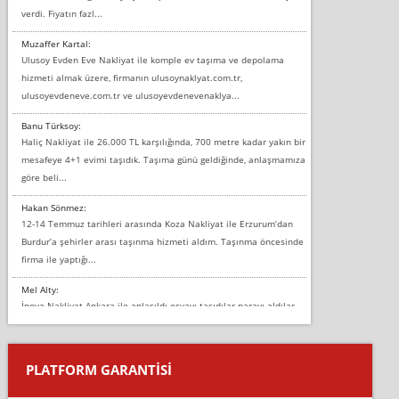
verdi. Fiyatın fazl...
Muzaffer Kartal:
Ulusoy Evden Eve Nakliyat ile komple ev taşıma ve depolama
hizmeti almak üzere, firmanın ulusoynaklyat.com.tr,
ulusoyevdeneve.com.tr ve ulusoyevdenevenaklya...
Banu Türksoy:
Haliç Nakliyat ile 26.000 TL karşılığında, 700 metre kadar yakın bir
mesafeye 4+1 evimi taşıdık. Taşıma günü geldiğinde, anlaşmamıza
göre beli...
Hakan Sönmez:
12-14 Temmuz tarihleri arasında Koza Nakliyat ile Erzurum’dan
Burdur’a şehirler arası taşınma hizmeti aldım. Taşınma öncesinde
firma ile yaptığı...
Mel Alty:
İnova Nakliyat Ankara ile anlaşıldı eşyayı taşıdılar parayı aldılar.
Salon duvarına bir baktım birisi boydan alüminyum renkli bantı
yapıştırm...
PLATFORM GARANTİSİ
Murat:
Merhaba, bu firmayı bir arkadaş tavsiyesi üzerine tercih ettim,