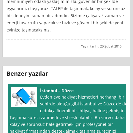
memnuniyeti odaklı yaklaşımımızla, güvenilir bir şekilde
eşyalarınızı taşıyoruz. TALEP ile taşınmak, kolay ve sorunsuz
bir deneyim sunan bir adımdır. Bizimle çalışarak zaman ve
enerji tasarrufu yapacak ve hızlı ve güvenli bir şekilde yeni
evinize taşınacaksınız.
Yayın tarihi: 20 Şubat 2016
Benzer yazılar
İstanbul – Düzce
Evden eve nakliyat hizmetleri herhangi bir
şehirde olduğu gibi İstanbul ve Düzce’de de
oldukça önemli bir ihtiyaç haline gelmiştir.
Taşınma süreci zahmetli ve stresli olabilir. Bu süreci daha
kolay ve sorunsuz hale getirmek için profesyonel bir
nakliyat firmasından destek almak, taşınma sürecinizi