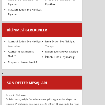
Fiyatları
Fiyatları
Trabzon Evden Eve Nakliyat
Fiyatları
BILINMESI GEREKENLER
İstanbul Evden Eve Nakliyat
İzmir Evden Eve Nakliyat
Yorumları
Tavsiye
Asansörlü Taşımacılık
Evden Eve Nakliyat Tavsiye
Nedir?
İstanbul Ofis Taşımacılığı
Ekspertiz Hizmeti Nedir?
SON DEFTER MESAJLARI
Yasemin Dolunay:
Emlakçı tavsiyesiyle önceden evime gelip eşyaları inceleyen ve
isminin B* olduğunu söyleyen kişi, 28-30 bin TL civarında bir fiyat