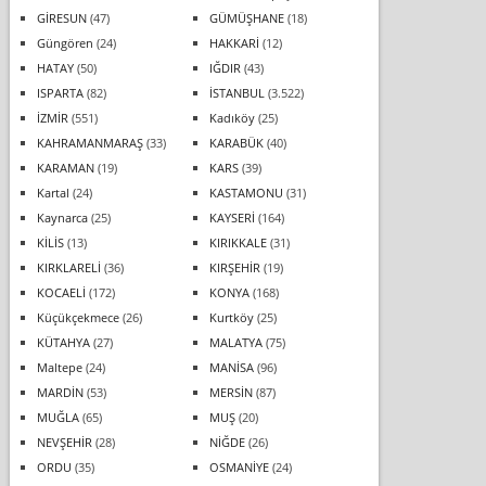
GİRESUN
(47)
GÜMÜŞHANE
(18)
Güngören
(24)
HAKKARİ
(12)
HATAY
(50)
IĞDIR
(43)
ISPARTA
(82)
İSTANBUL
(3.522)
İZMİR
(551)
Kadıköy
(25)
KAHRAMANMARAŞ
(33)
KARABÜK
(40)
KARAMAN
(19)
KARS
(39)
Kartal
(24)
KASTAMONU
(31)
Kaynarca
(25)
KAYSERİ
(164)
KİLİS
(13)
KIRIKKALE
(31)
KIRKLARELİ
(36)
KIRŞEHİR
(19)
KOCAELİ
(172)
KONYA
(168)
Küçükçekmece
(26)
Kurtköy
(25)
KÜTAHYA
(27)
MALATYA
(75)
Maltepe
(24)
MANİSA
(96)
MARDİN
(53)
MERSİN
(87)
MUĞLA
(65)
MUŞ
(20)
NEVŞEHİR
(28)
NİĞDE
(26)
ORDU
(35)
OSMANİYE
(24)