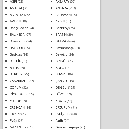
AĞRI
(52)
AKSARAY
(53)
AMASYA
(33)
ANKARA
(793)
ANTALYA
(233)
ARDAHAN
(15)
ARTVİN
(19)
AYDIN
(61)
Bahçelievler
(24)
Bakırköy
(25)
BALIKESİR
(97)
BARTIN
(29)
Başakşehir
(24)
BATMAN
(64)
BAYBURT
(15)
Bayrampaşa
(24)
Beşiktaş
(24)
Beyoğlu
(24)
BİLECİK
(35)
BİNGÖL
(26)
BİTLİS
(29)
BOLU
(74)
BURDUR
(25)
BURSA
(199)
ÇANAKKALE
(37)
ÇANKIRI
(19)
ÇORUM
(32)
DENİZLİ
(125)
DİYARBAKIR
(95)
DÜZCE
(39)
EDİRNE
(49)
ELAZIĞ
(52)
ERZİNCAN
(14)
ERZURUM
(91)
Esenler
(25)
ESKİŞEHİR
(60)
Eyüp
(26)
Fatih
(24)
GAZİANTEP
(112)
Gaziosmanpaşa
(25)