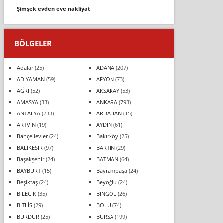
şimşek evden eve nakliyat
BÖLGELER
Adalar
(25)
ADANA
(207)
ADIYAMAN
(59)
AFYON
(73)
AĞRI
(52)
AKSARAY
(53)
AMASYA
(33)
ANKARA
(793)
ANTALYA
(233)
ARDAHAN
(15)
ARTVİN
(19)
AYDIN
(61)
Bahçelievler
(24)
Bakırköy
(25)
BALIKESİR
(97)
BARTIN
(29)
Başakşehir
(24)
BATMAN
(64)
BAYBURT
(15)
Bayrampaşa
(24)
Beşiktaş
(24)
Beyoğlu
(24)
BİLECİK
(35)
BİNGÖL
(26)
BİTLİS
(29)
BOLU
(74)
BURDUR
(25)
BURSA
(199)