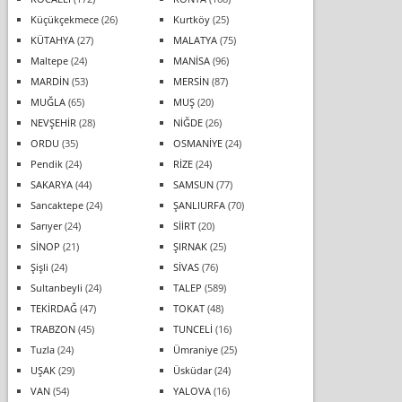
Küçükçekmece
(26)
Kurtköy
(25)
KÜTAHYA
(27)
MALATYA
(75)
Maltepe
(24)
MANİSA
(96)
MARDİN
(53)
MERSİN
(87)
MUĞLA
(65)
MUŞ
(20)
NEVŞEHİR
(28)
NİĞDE
(26)
ORDU
(35)
OSMANİYE
(24)
Pendik
(24)
RİZE
(24)
SAKARYA
(44)
SAMSUN
(77)
Sancaktepe
(24)
ŞANLIURFA
(70)
Sarıyer
(24)
SİİRT
(20)
SİNOP
(21)
ŞIRNAK
(25)
Şişli
(24)
SİVAS
(76)
Sultanbeyli
(24)
TALEP
(589)
TEKİRDAĞ
(47)
TOKAT
(48)
TRABZON
(45)
TUNCELİ
(16)
Tuzla
(24)
Ümraniye
(25)
UŞAK
(29)
Üsküdar
(24)
VAN
(54)
YALOVA
(16)