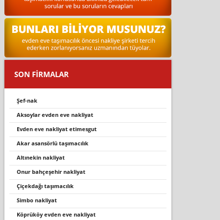
SON FİRMALAR
şef-nak
aksoylar evden eve nakliyat
evden eve nakliyat etimesgut
akar asansörlü taşımacılık
altineki̇n nakli̇yat
onur bahçeşehir nakliyat
çi̇çekdaği taşimacilik
simbo nakliyat
köprüköy evden eve nakli̇yat