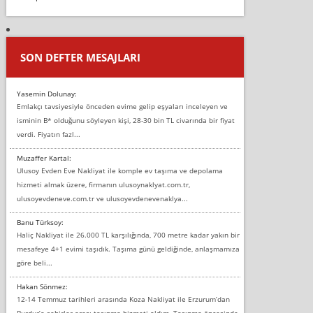
SON DEFTER MESAJLARI
Yasemin Dolunay:
Emlakçı tavsiyesiyle önceden evime gelip eşyaları inceleyen ve
isminin B* olduğunu söyleyen kişi, 28-30 bin TL civarında bir fiyat
verdi. Fiyatın fazl...
Muzaffer Kartal:
Ulusoy Evden Eve Nakliyat ile komple ev taşıma ve depolama
hizmeti almak üzere, firmanın ulusoynaklyat.com.tr,
ulusoyevdeneve.com.tr ve ulusoyevdenevenaklya...
Banu Türksoy:
Haliç Nakliyat ile 26.000 TL karşılığında, 700 metre kadar yakın bir
mesafeye 4+1 evimi taşıdık. Taşıma günü geldiğinde, anlaşmamıza
göre beli...
Hakan Sönmez:
12-14 Temmuz tarihleri arasında Koza Nakliyat ile Erzurum’dan
Burdur’a şehirler arası taşınma hizmeti aldım. Taşınma öncesinde