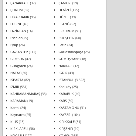
ÇANAKKALE
(37)
ÇANKIRI
(19)
ÇORUM
(32)
DENİZLİ
(125)
DİYARBAKIR
(95)
DÜZCE
(39)
EDİRNE
(49)
ELAZIĞ
(52)
ERZİNCAN
(14)
ERZURUM
(91)
Esenler
(25)
ESKİŞEHİR
(60)
Eyüp
(26)
Fatih
(24)
GAZİANTEP
(112)
Gaziosmanpaşa
(25)
GİRESUN
(47)
GÜMÜŞHANE
(18)
Güngören
(24)
HAKKARİ
(12)
HATAY
(50)
IĞDIR
(43)
ISPARTA
(82)
İSTANBUL
(3.522)
İZMİR
(551)
Kadıköy
(25)
KAHRAMANMARAŞ
(33)
KARABÜK
(40)
KARAMAN
(19)
KARS
(39)
Kartal
(24)
KASTAMONU
(31)
Kaynarca
(25)
KAYSERİ
(164)
KİLİS
(13)
KIRIKKALE
(31)
KIRKLARELİ
(36)
KIRŞEHİR
(19)
KOCAELİ
(172)
KONYA
(168)