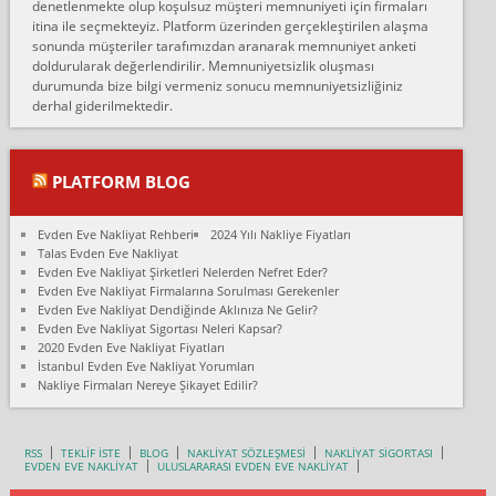
denetlenmekte olup koşulsuz müşteri memnuniyeti için firmaları
Konya ya Alicanlar naklyat la anlaştık bu şahıs evin taşınacağı gün
itina ile seçmekteyiz. Platform üzerinden gerçekleştirilen alaşma
fiyatın mazoto gele...
sonunda müşteriler tarafımızdan aranarak memnuniyet anketi
doldurularak değerlendirilir. Memnuniyetsizlik oluşması
Fatih kokmese:
durumunda bize bilgi vermeniz sonucu memnuniyetsizliğiniz
Diyarbakır dan eşyamı getirtmek için anlaştım sözleşme yaptım.
derhal giderilmektedir.
Son anda fiyat artırdılar.. mecburiyetten tasittim.. bu kişiler ağrılı
Ankara merk...
Ali:
PLATFORM BLOG
İzmir de evim naklyat diye bir firmaya ev taşıttık, çok pişman
olduk. Asansörlü dediler sonra uraya asansör kurulmaz dediler
Evden Eve Nakliyat Rehberi
2024 Yılı Nakliye Fiyatları
fark istediler. ortada asa...
Talas Evden Eve Nakliyat
Evden Eve Nakliyat Şirketleri Nelerden Nefret Eder?
Nimet:
Evden Eve Nakliyat Firmalarına Sorulması Gerekenler
Ben 2021 Ağustos ilk haftası Evimi taşıdım yani İstanbul'un bir
Evden Eve Nakliyat Dendiğinde Aklınıza Ne Gelir?
Mahallesi'nden bir başka Mahallesi'ne yani Ümraniye bölgesinde
Evden Eve Nakliyat Sigortası Neleri Kapsar?
oturuyorum önceleri ara...
2020 Evden Eve Nakliyat Fiyatları
İstanbul Evden Eve Nakliyat Yorumları
Nimet Köse:
Nakliye Firmaları Nereye Şikayet Edilir?
Merhaba ben 2021 Ağustos ilk haftası evimi Ümraniye'den Çok
yakın bir bölgeye taşıdım yeni Ümraniye'nin Mahallesi'ne
Hancıoğlu naklyatla taşındım...
RSS
TEKLİF İSTE
BLOG
NAKLİYAT SÖZLEŞMESİ
NAKLİYAT SİGORTASI
EVDEN EVE NAKLİYAT
ULUSLARARASI EVDEN EVE NAKLİYAT
Sevim bal: