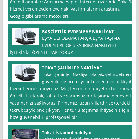
önemli adımlar: Araştırma Yapın: İnternet üzerinde Tokat’ta
hizmet veren evden eve nakliyat firmalarını araştırın.
Google gibi arama motorları,
BAŞÇİFTLİK EVDEN EVE NAKLİYAT
EŞYA DEPOLAMA PARÇA EŞYA TAŞIMA
EVDEN EVE OFİS FABRİKA NAKLİYESİ
İŞLERİNİZİ ÖZENLE YAPIYORUZ
TOKAT ŞAHİNLER NAKLİYAT
Tokat Şahi̇nler Nakli̇yat olarak, şehirdeki en
güvenilir ve profesyonel evden eve nakliyat
hizmetlerini sunuyoruz. Müşteri memnuniyetini her zaman
öncelikli tutarak, kaliteli ve sorunsuz bir taşınma deneyimi
yaşamanızı sağlıyoruz. Firmamız, uzun yıllardır sektördeki
tecrübesiyle öne çıkıyor. Her türlü taşınma ihtiyacınız için
bize güvenebilir, profesyonel bir
Tokat İstanbul nakliyat