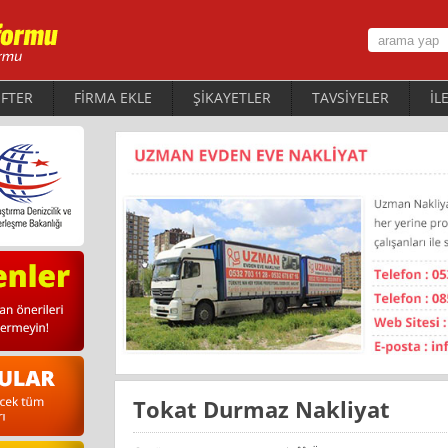
FTER
FİRMA EKLE
ŞİKAYETLER
TAVSİYELER
İL
Tokat Durmaz Nakliyat