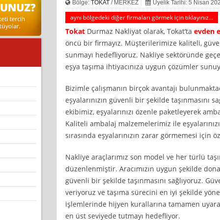
Bölge:
TOKAT
/ MERKEZ
Üyelik Tarihi: 5 Nisan 20
aynı bölgedeki diğer firmaları görmek için tıklayınız...
Tokat
Durmaz Nakliyat olarak, Tokat’ta
evden e
öncü bir firmayız. Müşterilerimize kaliteli, güv
sunmayı hedefliyoruz. Nakliye sektöründe geçen
eşya taşıma ihtiyacınıza uygun çözümler sunuy
Bizimle çalışmanın birçok avantajı bulunmaktadır
eşyalarınızın güvenli bir şekilde taşınmasını 
ekibimiz, eşyalarınızı özenle paketleyerek ambal
Kaliteli ambalaj malzemelerimiz ile eşyalarınız
sırasında eşyalarınızın zarar görmemesi için öz
Nakliye araçlarımız son model ve her türlü taş
düzenlenmiştir. Aracımızın uygun şekilde dona
güvenli bir şekilde taşınmasını sağlıyoruz. G
veriyoruz ve taşıma sürecini en iyi şekilde yöne
işlemlerinde hijyen kurallarına tamamen uyar
en üst seviyede tutmayı hedefliyor.