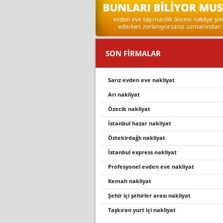
SON FİRMALAR
sariz evden eve nakli̇yat
arı nakliyat
özeci̇k nakli̇yat
i̇stanbul hazar nakliyat
öztekirdağlı nakliyat
i̇stanbul express nakliyat
profesyonel evden eve nakli̇yat
kemah nakliyat
şehir içi şehirler arası nakliyat
taşkıran yurt içi nakliyat