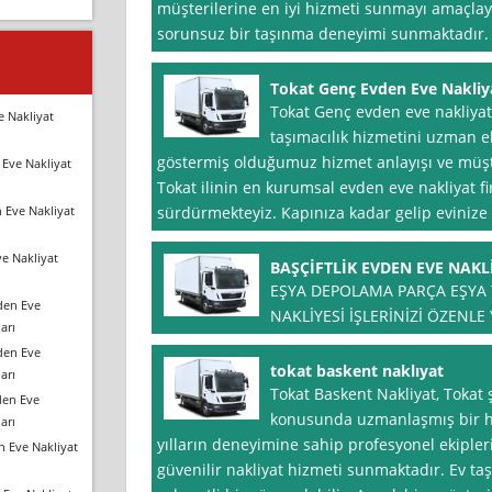
müşterilerine en iyi hizmeti sunmayı amaçlaya
sorunsuz bir taşınma deneyimi sunmaktadır. E
Tokat Genç Evden Eve Nakliy
Tokat Genç evden eve nakliyat
e Nakliyat
taşımacılık hizmetini uzman e
göstermiş olduğumuz hizmet anlayışı ve müşt
Eve Nakliyat
Tokat ilinin en kurumsal evden eve nakliyat fi
 Eve Nakliyat
sürdürmekteyiz. Kapınıza kadar gelip evinize ç
e Nakliyat
BAŞÇİFTLİK EVDEN EVE NAKL
EŞYA DEPOLAMA PARÇA EŞYA 
den Eve
NAKLİYESİ İŞLERİNİZİ ÖZENLE
arı
den Eve
tokat baskent naklıyat
arı
Tokat Baskent Nakliyat, Tokat 
den Eve
konusunda uzmanlaşmış bir hi
arı
yılların deneyimine sahip profesyonel ekipleri 
n Eve Nakliyat
güvenilir nakliyat hizmeti sunmaktadır. Ev taşı