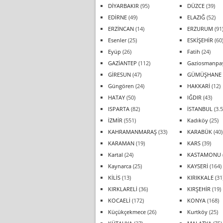
DİYARBAKIR
(95)
DÜZCE
(39)
EDİRNE
(49)
ELAZIĞ
(52)
ERZİNCAN
(14)
ERZURUM
(91
Esenler
(25)
ESKİŞEHİR
(60
Eyüp
(26)
Fatih
(24)
GAZİANTEP
(112)
Gaziosmanpa
GİRESUN
(47)
GÜMÜŞHANE
Güngören
(24)
HAKKARİ
(12)
HATAY
(50)
IĞDIR
(43)
ISPARTA
(82)
İSTANBUL
(3.5
İZMİR
(551)
Kadıköy
(25)
KAHRAMANMARAŞ
(33)
KARABÜK
(40)
KARAMAN
(19)
KARS
(39)
Kartal
(24)
KASTAMONU
Kaynarca
(25)
KAYSERİ
(164)
KİLİS
(13)
KIRIKKALE
(31
KIRKLARELİ
(36)
KIRŞEHİR
(19)
KOCAELİ
(172)
KONYA
(168)
Küçükçekmece
(26)
Kurtköy
(25)