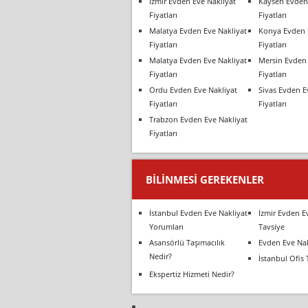
İzmir Evden Eve Nakliyat
Kayseri Evden
Fiyatları
Fiyatları
Malatya Evden Eve Nakliyat
Konya Evden 
Fiyatları
Fiyatları
Malatya Evden Eve Nakliyat
Mersin Evden 
Fiyatları
Fiyatları
Ordu Evden Eve Nakliyat
Sivas Evden E
Fiyatları
Fiyatları
Trabzon Evden Eve Nakliyat
Fiyatları
BILINMESI GEREKENLER
İstanbul Evden Eve Nakliyat
İzmir Evden E
Yorumları
Tavsiye
Asansörlü Taşımacılık
Evden Eve Nak
Nedir?
İstanbul Ofis 
Ekspertiz Hizmeti Nedir?