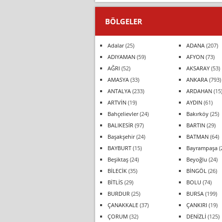
BÖLGELER
Adalar
(25)
ADANA
(207)
ADIYAMAN
(59)
AFYON
(73)
AĞRI
(52)
AKSARAY
(53)
AMASYA
(33)
ANKARA
(793)
ANTALYA
(233)
ARDAHAN
(15
ARTVİN
(19)
AYDIN
(61)
Bahçelievler
(24)
Bakırköy
(25)
BALIKESİR
(97)
BARTIN
(29)
Başakşehir
(24)
BATMAN
(64)
BAYBURT
(15)
Bayrampaşa
(
Beşiktaş
(24)
Beyoğlu
(24)
BİLECİK
(35)
BİNGÖL
(26)
BİTLİS
(29)
BOLU
(74)
BURDUR
(25)
BURSA
(199)
ÇANAKKALE
(37)
ÇANKIRI
(19)
ÇORUM
(32)
DENİZLİ
(125)