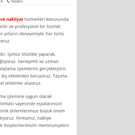
24
Telefon:
ve nakliyat
hizmetleri konusunda
enilir ve profesyonel bir hizmet
 yılların deneyimiyle, her türlü
oruz.
. İşimizi titizlikle yaparak,
sağlıyoruz. Deneyimli ve uzman
ajlama işlemlerini gerçekleştirir.
ı dış etkilerden koruyoruz. Taşıma
el önlemler alıyoruz.
ıma işlemine uygun olarak
tılması sayesinde eşyalarınızın
üvenlik önlemlerimize büyük önem
tiyoruz. Firmamız, nakliye
ak müşterilerimizin memnuniyetini