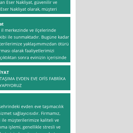
n Eser Nakliyat, güvenilir ve
ser Nakliyat olarak, müşteri
at
 il merkezinde ve ilçelerinde
kibi ile sunmaktadır. Bugüne kadar
erilerimize yaklaşımımızdan ötürü
rması olarak faaliyetlerimizi
ıktıktan sonra evinizin içerisinde
İYAT
TAŞIMA EVDEN EVE OFİS FABRİKA
 YAPIYORUZ
şehrindeki evden eve taşımacılık
zmet sağlayıcısıdır. Firmamız,
ile müşterilerimize kaliteli ve
ma işlemi, genellikle stresli ve