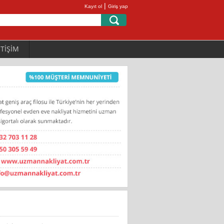
|
Kayıt ol
Giriş yap
ETİŞİM