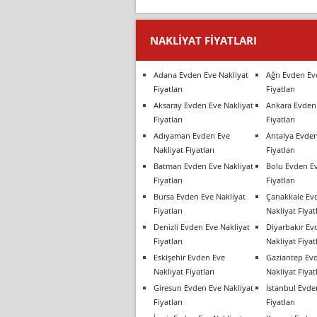
NAKLIYAT FIYATLARI
Adana Evden Eve Nakliyat
Ağrı Evden Ev
Fiyatları
Fiyatları
Aksaray Evden Eve Nakliyat
Ankara Evden 
Fiyatları
Fiyatları
Adıyaman Evden Eve
Antalya Evden
Nakliyat Fiyatları
Fiyatları
Batman Evden Eve Nakliyat
Bolu Evden Ev
Fiyatları
Fiyatları
Bursa Evden Eve Nakliyat
Çanakkale Ev
Fiyatları
Nakliyat Fiyatl
Denizli Evden Eve Nakliyat
Diyarbakır Ev
Fiyatları
Nakliyat Fiyatl
Eskişehir Evden Eve
Gaziantep Ev
Nakliyat Fiyatları
Nakliyat Fiyatl
Giresun Evden Eve Nakliyat
İstanbul Evde
Fiyatları
Fiyatları