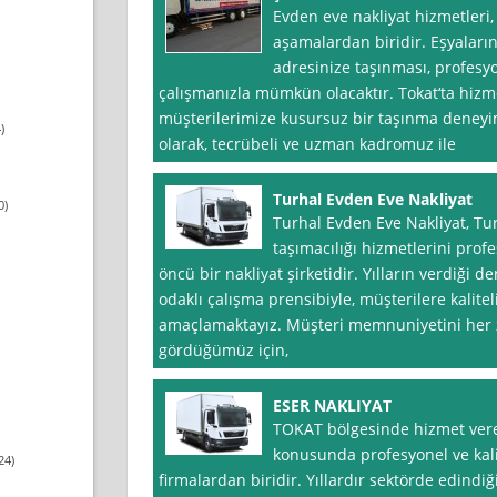
Evden eve nakliyat hizmetleri
aşamalardan biridir. Eşyaların
adresinize taşınması, profesyon
çalışmanızla mümkün olacaktır. Tokat‘ta hizmet
müşterilerimize kusursuz bir taşınma deneyimi
)
olarak, tecrübeli ve uzman kadromuz ile
Turhal Evden Eve Nakliyat
0)
Turhal Evden Eve Nakliyat, Tur
taşımacılığı hizmetlerini profe
öncü bir nakliyat şirketidir. Yılların verdiğ
odaklı çalışma prensibiyle, müşterilere kalite
amaçlamaktayız. Müşteri memnuniyetini her 
gördüğümüz için,
ESER NAKLIYAT
TOKAT bölgesinde hizmet veren
konusunda profesyonel ve kali
24)
firmalardan biridir. Yıllardır sektörde edindi