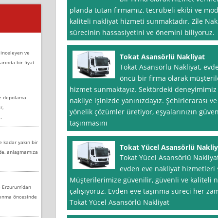
planda tutan firmamız, tecrübeli ekibi ve mode
kaliteli nakliyat hizmeti sunmaktadır. Zi̇le Nak
sürecinin hassasiyetini ve önemini biliyoruz.
 inceleyen ve
Tokat Asansörlü Nakliyat
arında bir fiyat
Tokat Asansörlü Nakliyat, evd
öncü bir firma olarak müşterile
hizmet sunmaktayız. Sektördeki deneyimimiz 
ve depolama
nakliye işinizde yanınızdayız. Şehirlerarası ve 
r,
yönelik çözümler üretiyor, eşyalarınızın güven
.
taşınmasını
e kadar yakın bir
Tokat Yücel Asansörlü Nakliy
nde, anlaşmamıza
Tokat Yücel Asansörlü Nakliyat
evden eve nakliyat hizmetleri
Müşterilerimize güvenilir, güvenli ve kaliteli n
e Erzurum’dan
çalışıyoruz. Evden eve taşınma süreci her zama
aşınma öncesinde
Tokat Yücel Asansörlü Nakliyat