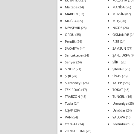
KÜTAHYA
(27)
MALATYA
(75)
Maltepe
(24)
MANİSA
(96)
MARDİN
(53)
MERSİN
(87)
MUĞLA
(65)
MUŞ
(20)
NEVŞEHİR
(28)
NİĞDE
(26)
ORDU
(35)
OSMANİYE
(24
Pendik
(24)
RİZE
(24)
SAKARYA
(44)
SAMSUN
(77)
Sancaktepe
(24)
ŞANLIURFA
(7
Sarıyer
(24)
SİİRT
(20)
SİNOP
(21)
ŞIRNAK
(25)
Şişli
(24)
SİVAS
(76)
Sultanbeyli
(24)
TALEP
(589)
TEKİRDAĞ
(47)
TOKAT
(48)
TRABZON
(45)
TUNCELİ
(16)
Tuzla
(24)
Ümraniye
(25)
UŞAK
(29)
Üsküdar
(24)
VAN
(54)
YALOVA
(16)
YOZGAT
(34)
Zeytinburnu
(
ZONGULDAK
(28)