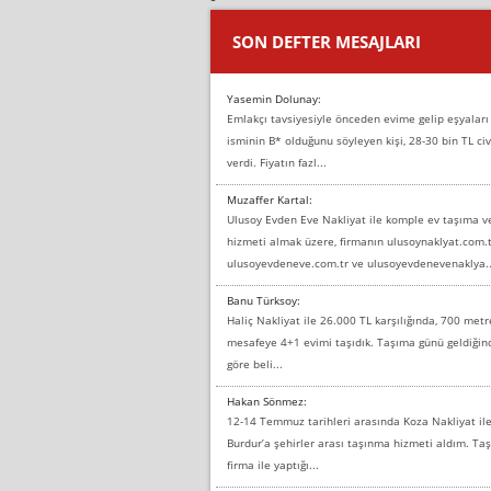
SON DEFTER MESAJLARI
Yasemin Dolunay:
Emlakçı tavsiyesiyle önceden evime gelip eşyaları
isminin B* olduğunu söyleyen kişi, 28-30 bin TL civ
verdi. Fiyatın fazl...
Muzaffer Kartal:
Ulusoy Evden Eve Nakliyat ile komple ev taşıma 
hizmeti almak üzere, firmanın ulusoynaklyat.com.t
ulusoyevdeneve.com.tr ve ulusoyevdenevenaklya..
Banu Türksoy:
Haliç Nakliyat ile 26.000 TL karşılığında, 700 metr
mesafeye 4+1 evimi taşıdık. Taşıma günü geldiği
göre beli...
Hakan Sönmez:
12-14 Temmuz tarihleri arasında Koza Nakliyat il
Burdur’a şehirler arası taşınma hizmeti aldım. T
firma ile yaptığı...