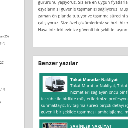
gururunu yaşıyoruz. Sizlere en uygun fiyatlarla 
eşyalarınızı güvenle taşımanızı sağlıyoruz. Mü
zaman ön planda tutuyor ve taşınma sürecini st
)
çalışıyoruz. Size özel çözümlerimiz ve hızlı hizm
)
Hayalinizdeki evinize güvenli bir şekilde taşınm
şa
(25)
(18)
Benzer yazılar
22)
Tokat Muratlar Nakliyat
Tokat Muratlar Nakliyat, Toka
(31)
hizmetleri sağlayan öncü bir f
tecrübe ile birlikte müşterilerimize profesyon
)
sunmaktayız. Ev taşıma süreci birçok detayı iç
güvenli bir şekilde taşınması, ambalajlama, m
ŞAHİNLER NAKLİYAT