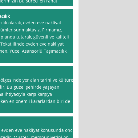
ilerimizin bu süreci en rahat
cılık
lık olarak, evden eve nakliyat
zümler sunmaktayız. Firmamız,
landa tutarak, güvenli ve kaliteli
Tokat ilinde evden eve nakliyat
en, Yücel Asansörlü Taşımacılık
ölgesi’nde yer alan tarihi ve kültürel
rdir. Bu güzel şehirde yaşayan
 ihtiyacıyla karşı karşıya
eken en önemli kararlardan biri de
ye, evden eve nakliyat konusunda öncü
ktedir. Müşteri memnuniyetini ön