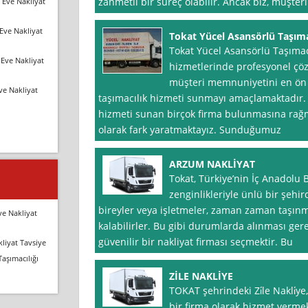
zahmetli bir süreç olabilir. Ancak biz, müşter
 Eve Nakliyat
Eve Nakliyat
Tokat Yücel Asansörlü Taşıma
Tokat Yücel Asansörlü Taşımacı
Eve Nakliyat
hizmetlerinde profesyonel çö
müşteri memnuniyetini en ön p
ve Nakliyat
taşımacılık hizmeti sunmayı amaçlamaktadır. 
hizmeti sunan birçok firma bulunmasına rağm
olarak fark yaratmaktayız. Sunduğumuz
ARZUM NAKLİYAT
Tokat, Türkiye’nin İç Anadolu B
zenginlikleriyle ünlü bir şehi
bireyler veya işletmeler, zaman zaman taşınma
ve Nakliyat
kalabilirler. Bu gibi durumlarda alınması ger
güvenilir bir nakliyat firması seçmektir. Bu
liyat Tavsiye
Taşımacılığı
ZİLE NAKLİYE
TOKAT şehrindeki Zi̇le Nakli̇
bir firma olarak hizmet verme