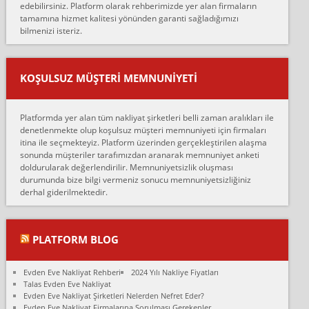
edebilirsiniz. Platform olarak rehberimizde yer alan firmaların
anlaştık sabah eve geldiklerinde de eşyalarımı düzgün şekilde
tamamına hizmet kalitesi yönünden garanti sağladığımızı
sarcaz demelerine r...
bilmenizi isteriz.
mehmet güldü:
Ankara ALİCANLAR NAKLİYAT Tutarsız ve ticari ahlak problemleri
var verdikleri fiyat teklifini arttırdılar. Sonrasında taşıma gününde
KOŞULSUZ MÜŞTERI MEMNUNIYETI
oldukça tutarsı...
Erol:
Platformda yer alan tüm nakliyat şirketleri belli zaman aralıkları ile
Ankara Alicanlar naklyat tel 5465524025. 2600 TL'ye ankaradan
denetlenmekte olup koşulsuz müşteri memnuniyeti için firmaları
Konya ya Alicanlar naklyat la anlaştık bu şahıs evin taşınacağı gün
itina ile seçmekteyiz. Platform üzerinden gerçekleştirilen alaşma
fiyatın mazoto gele...
sonunda müşteriler tarafımızdan aranarak memnuniyet anketi
doldurularak değerlendirilir. Memnuniyetsizlik oluşması
Fatih kokmese:
durumunda bize bilgi vermeniz sonucu memnuniyetsizliğiniz
Diyarbakır dan eşyamı getirtmek için anlaştım sözleşme yaptım.
derhal giderilmektedir.
Son anda fiyat artırdılar.. mecburiyetten tasittim.. bu kişiler ağrılı
Ankara merk...
Ali:
PLATFORM BLOG
İzmir de evim naklyat diye bir firmaya ev taşıttık, çok pişman
olduk. Asansörlü dediler sonra uraya asansör kurulmaz dediler
Evden Eve Nakliyat Rehberi
2024 Yılı Nakliye Fiyatları
fark istediler. ortada asa...
Talas Evden Eve Nakliyat
Evden Eve Nakliyat Şirketleri Nelerden Nefret Eder?
Nimet:
Evden Eve Nakliyat Firmalarına Sorulması Gerekenler