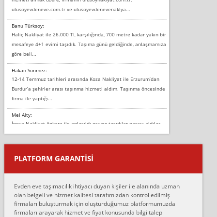
ulusoyevdeneve.com.tr ve ulusoyevdenevenaklya...
Banu Türksoy:
Haliç Nakliyat ile 26.000 TL karşılığında, 700 metre kadar yakın bir
mesafeye 4+1 evimi taşıdık. Taşıma günü geldiğinde, anlaşmamıza
göre beli...
Hakan Sönmez:
12-14 Temmuz tarihleri arasında Koza Nakliyat ile Erzurum’dan
Burdur’a şehirler arası taşınma hizmeti aldım. Taşınma öncesinde
firma ile yaptığı...
Mel Alty:
İnova Nakliyat Ankara ile anlaşıldı eşyayı taşıdılar parayı aldılar.
Salon duvarına bir baktım birisi boydan alüminyum renkli bantı
yapıştırm...
PLATFORM GARANTİSİ
Murat:
Merhaba, bu firmayı bir arkadaş tavsiyesi üzerine tercih ettim,
hiçbir sıkıntı yaşanmayacağını ve kendilerinin çok titiz
Evden eve taşımacılık ihtiyacı duyan kişiler ile alanında uzman
çalıştıklarını, müş...
olan belgeli ve hizmet kalitesi tarafımızdan kontrol edilmiş
firmaları buluşturmak için oluşturduğumuz platformumuzda
Ahmet:
firmaları arayarak hizmet ve fiyat konusunda bilgi talep
Lüleburgaz güngünes evden eve naklyat eşyalarımı taşımak için