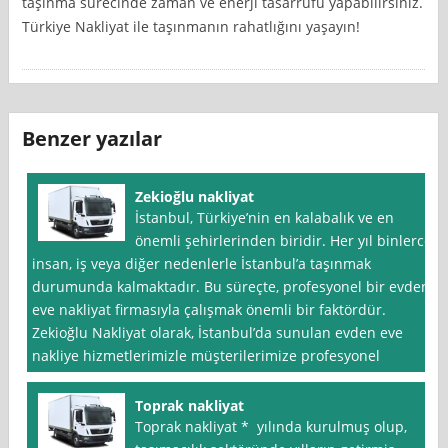
taşınma sürecinde zaman ve enerji tasarrufu yapabilirsiniz.
Türkiye Nakliyat ile taşınmanın rahatlığını yaşayın!
Benzer yazılar
Zekioğlu nakliyat
İstanbul, Türkiye’nin en kalabalık ve en
önemli şehirlerinden biridir. Her yıl binlerce
insan, iş veya diğer nedenlerle İstanbul’a taşınmak
durumunda kalmaktadır. Bu süreçte, profesyonel bir evden
eve nakliyat firmasıyla çalışmak önemli bir faktördür.
Zekioğlu Nakliyat olarak, İstanbul’da sunulan evden eve
nakliye hizmetlerimizle müşterilerimize profesyonel
Toprak nakliyat
Toprak nakliyat * yılında kurulmuş olup,