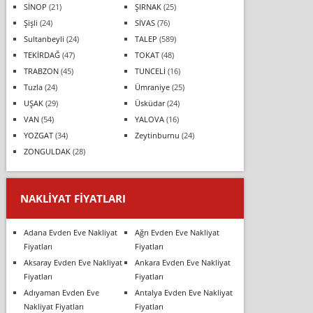
SİNOP
(21)
ŞIRNAK
(25)
Şişli
(24)
SİVAS
(76)
Sultanbeyli
(24)
TALEP
(589)
TEKİRDAĞ
(47)
TOKAT
(48)
TRABZON
(45)
TUNCELİ
(16)
Tuzla
(24)
Ümraniye
(25)
UŞAK
(29)
Üsküdar
(24)
VAN
(54)
YALOVA
(16)
YOZGAT
(34)
Zeytinburnu
(24)
ZONGULDAK
(28)
NAKLIYAT FIYATLARI
Adana Evden Eve Nakliyat
Ağrı Evden Eve Nakliyat
Fiyatları
Fiyatları
Aksaray Evden Eve Nakliyat
Ankara Evden Eve Nakliyat
Fiyatları
Fiyatları
Adıyaman Evden Eve
Antalya Evden Eve Nakliyat
Nakliyat Fiyatları
Fiyatları