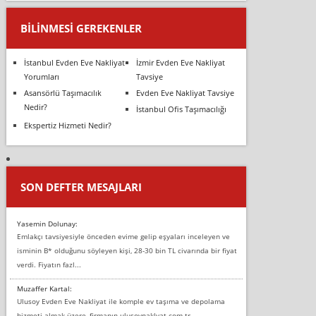
BILINMESI GEREKENLER
İstanbul Evden Eve Nakliyat
İzmir Evden Eve Nakliyat
Yorumları
Tavsiye
Asansörlü Taşımacılık
Evden Eve Nakliyat Tavsiye
Nedir?
İstanbul Ofis Taşımacılığı
Ekspertiz Hizmeti Nedir?
SON DEFTER MESAJLARI
Yasemin Dolunay:
Emlakçı tavsiyesiyle önceden evime gelip eşyaları inceleyen ve
isminin B* olduğunu söyleyen kişi, 28-30 bin TL civarında bir fiyat
verdi. Fiyatın fazl...
Muzaffer Kartal:
Ulusoy Evden Eve Nakliyat ile komple ev taşıma ve depolama
hizmeti almak üzere, firmanın ulusoynaklyat.com.tr,