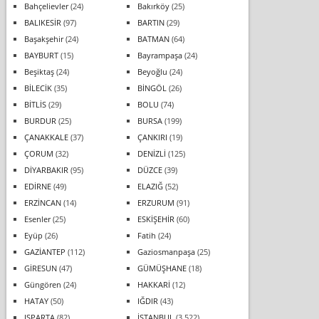
Bahçelievler
(24)
Bakırköy
(25)
BALIKESİR
(97)
BARTIN
(29)
Başakşehir
(24)
BATMAN
(64)
BAYBURT
(15)
Bayrampaşa
(24)
Beşiktaş
(24)
Beyoğlu
(24)
BİLECİK
(35)
BİNGÖL
(26)
BİTLİS
(29)
BOLU
(74)
BURDUR
(25)
BURSA
(199)
ÇANAKKALE
(37)
ÇANKIRI
(19)
ÇORUM
(32)
DENİZLİ
(125)
DİYARBAKIR
(95)
DÜZCE
(39)
EDİRNE
(49)
ELAZIĞ
(52)
ERZİNCAN
(14)
ERZURUM
(91)
Esenler
(25)
ESKİŞEHİR
(60)
Eyüp
(26)
Fatih
(24)
GAZİANTEP
(112)
Gaziosmanpaşa
(25)
GİRESUN
(47)
GÜMÜŞHANE
(18)
Güngören
(24)
HAKKARİ
(12)
HATAY
(50)
IĞDIR
(43)
ISPARTA
(82)
İSTANBUL
(3.522)