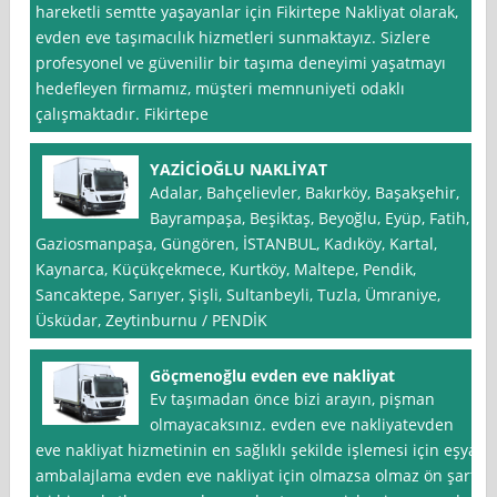
hareketli semtte yaşayanlar için Fikirtepe Nakliyat olarak,
evden eve taşımacılık hizmetleri sunmaktayız. Sizlere
profesyonel ve güvenilir bir taşıma deneyimi yaşatmayı
hedefleyen firmamız, müşteri memnuniyeti odaklı
çalışmaktadır. Fikirtepe
YAZİCİOĞLU NAKLİYAT
Adalar, Bahçelievler, Bakırköy, Başakşehir,
Bayrampaşa, Beşiktaş, Beyoğlu, Eyüp, Fatih,
Gaziosmanpaşa, Güngören, İSTANBUL, Kadıköy, Kartal,
Kaynarca, Küçükçekmece, Kurtköy, Maltepe, Pendik,
Sancaktepe, Sarıyer, Şişli, Sultanbeyli, Tuzla, Ümraniye,
Üsküdar, Zeytinburnu / PENDİK
Göçmenoğlu evden eve nakliyat
Ev taşımadan önce bizi arayın, pişman
olmayacaksınız. evden eve nakliyatevden
eve nakliyat hizmetinin en sağlıklı şekilde işlemesi için eşya
ambalajlama evden eve nakliyat için olmazsa olmaz ön şart