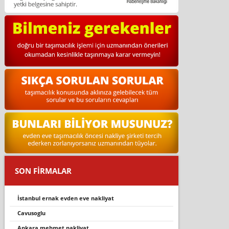
SON FİRMALAR
i̇stanbul ernak evden eve nakli̇yat
cavusoglu
ankara mehmet nakliyat