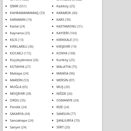
İZMİR
(551)
Kadıköy
(25)
KAHRAMANMARAŞ
(33)
KARABÜK
(40)
KARAMAN
(19)
KARS
(39)
Kartal
(24)
KASTAMONU
(31)
Kaynarca
(25)
KAYSERİ
(164)
KİLİS
(13)
KIRIKKALE
(31)
KIRKLARELİ
(36)
KIRŞEHİR
(19)
KOCAELİ
(172)
KONYA
(168)
Küçükçekmece
(26)
Kurtköy
(25)
KÜTAHYA
(27)
MALATYA
(75)
Maltepe
(24)
MANİSA
(96)
MARDİN
(53)
MERSİN
(87)
MUĞLA
(65)
MUŞ
(20)
NEVŞEHİR
(28)
NİĞDE
(26)
ORDU
(35)
OSMANİYE
(24)
Pendik
(24)
RİZE
(24)
SAKARYA
(44)
SAMSUN
(77)
Sancaktepe
(24)
ŞANLIURFA
(70)
Sarıyer
(24)
SİİRT
(20)