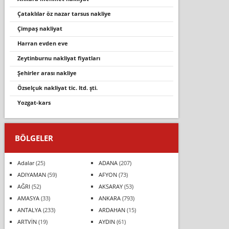
çataklılar öz nazar tarsus nakliye
çimpaş nakliyat
harran evden eve
zeytinburnu nakliyat fiyatları
şehirler arası nakliye
özselçuk nakli̇yat ti̇c. ltd. şti̇.
yozgat-kars
BÖLGELER
Adalar
(25)
ADANA
(207)
ADIYAMAN
(59)
AFYON
(73)
AĞRI
(52)
AKSARAY
(53)
AMASYA
(33)
ANKARA
(793)
ANTALYA
(233)
ARDAHAN
(15)
ARTVİN
(19)
AYDIN
(61)