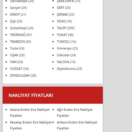
Sancaktepe
(24)
ŞANLIURFA
(70)
Sarıyer
(24)
SİİRT
(20)
SİNOP
(21)
ŞIRNAK
(25)
Şişli
(24)
SİVAS
(76)
Sultanbeyli
(24)
TALEP
(589)
TEKİRDAĞ
(47)
TOKAT
(48)
TRABZON
(45)
TUNCELİ
(16)
Tuzla
(24)
Ümraniye
(25)
UŞAK
(29)
Üsküdar
(24)
VAN
(54)
YALOVA
(16)
YOZGAT
(34)
Zeytinburnu
(24)
ZONGULDAK
(28)
NAKLIYAT FIYATLARI
Adana Evden Eve Nakliyat
Ağrı Evden Eve Nakliyat
Fiyatları
Fiyatları
Aksaray Evden Eve Nakliyat
Ankara Evden Eve Nakliyat
Fiyatları
Fiyatları