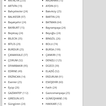
ANTALYA
(233)
ARDAHAN
(15)
ARTVİN
(19)
AYDIN
(61)
Bahçelievler
(24)
Bakırköy
(25)
BALIKESİR
(97)
BARTIN
(29)
Başakşehir
(24)
BATMAN
(64)
BAYBURT
(15)
Bayrampaşa
(24)
Beşiktaş
(24)
Beyoğlu
(24)
BİLECİK
(35)
BİNGÖL
(26)
BİTLİS
(29)
BOLU
(74)
BURDUR
(25)
BURSA
(199)
ÇANAKKALE
(37)
ÇANKIRI
(19)
ÇORUM
(32)
DENİZLİ
(125)
DİYARBAKIR
(95)
DÜZCE
(39)
EDİRNE
(49)
ELAZIĞ
(52)
ERZİNCAN
(14)
ERZURUM
(91)
Esenler
(25)
ESKİŞEHİR
(60)
Eyüp
(26)
Fatih
(24)
GAZİANTEP
(112)
Gaziosmanpaşa
(25)
GİRESUN
(47)
GÜMÜŞHANE
(18)
Güngören
(24)
HAKKARİ
(12)