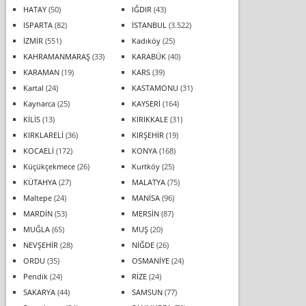
HATAY
(50)
IĞDIR
(43)
ISPARTA
(82)
İSTANBUL
(3.522)
İZMİR
(551)
Kadıköy
(25)
KAHRAMANMARAŞ
(33)
KARABÜK
(40)
KARAMAN
(19)
KARS
(39)
Kartal
(24)
KASTAMONU
(31)
Kaynarca
(25)
KAYSERİ
(164)
KİLİS
(13)
KIRIKKALE
(31)
KIRKLARELİ
(36)
KIRŞEHİR
(19)
KOCAELİ
(172)
KONYA
(168)
Küçükçekmece
(26)
Kurtköy
(25)
KÜTAHYA
(27)
MALATYA
(75)
Maltepe
(24)
MANİSA
(96)
MARDİN
(53)
MERSİN
(87)
MUĞLA
(65)
MUŞ
(20)
NEVŞEHİR
(28)
NİĞDE
(26)
ORDU
(35)
OSMANİYE
(24)
Pendik
(24)
RİZE
(24)
SAKARYA
(44)
SAMSUN
(77)