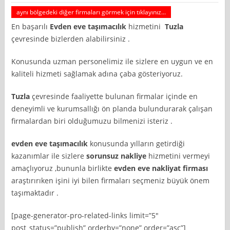
aynı bölgedeki diğer firmaları görmek için tıklayınız...
En başarılı
Evden eve taşımacılık
hizmetini
Tuzla
çevresinde bizlerden alabilirsiniz .
Konusunda uzman personelimiz ile sizlere en uygun ve en
kaliteli hizmeti sağlamak adına çaba gösteriyoruz.
Tuzla
çevresinde faaliyette bulunan firmalar içinde en
deneyimli ve kurumsallığı ön planda bulundurarak çalışan
firmalardan biri olduğumuzu bilmenizi isteriz .
evden eve taşımacılık
konusunda yılların getirdiği
kazanımlar ile sizlere
sorunsuz nakliye
hizmetini vermeyi
amaçlıyoruz ,bununla birlikte
evden eve nakliyat firması
araştırırıken işini iyi bilen firmaları seçmeniz büyük önem
taşımaktadır .
[page-generator-pro-related-links limit=”5″
post_status=”publish” orderby=”none” order=”asc”]