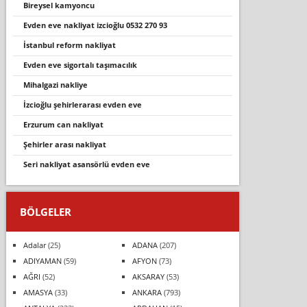
bireysel kamyoncu
evden eve nakli̇yat i̇zci̇oğlu 0532 270 93
i̇stanbul reform nakliyat
evden eve sigortalı taşımacılık
mi̇halgazi̇ nakli̇ye
i̇zcioğlu şehirlerarası evden eve
erzurum can nakliyat
şehirler arası nakliyat
seri nakliyat asansörlü evden eve
BÖLGELER
Adalar
(25)
ADANA
(207)
ADIYAMAN
(59)
AFYON
(73)
AĞRI
(52)
AKSARAY
(53)
AMASYA
(33)
ANKARA
(793)