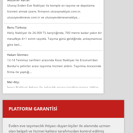
Ulusoy Evden Eve Nakliyat ile komple ev taşıma ve depolama
hizmeti almak üzere, firmanın ulusoynaklyat.com.tr,
ulusoyevdeneve.com.tr ve ulusoyevdenevenaklya...
Banu Türksoy:
Haliç Nakliyat ile 26.000 TL karşılığında, 700 metre kadar yakın bir
mesafeye 4+1 evimi taşıdık. Taşıma günü geldiğinde, anlaşmamıza
göre beli...
Hakan Sönmez:
12-14 Temmuz tarihleri arasında Koza Nakliyat ile Erzurum’dan
Burdur’a şehirler arası taşınma hizmeti aldım. Taşınma öncesinde
firma ile yaptığı...
Mel Alty:
İnova Nakliyat Ankara ile anlaşıldı eşyayı taşıdılar parayı aldılar.
Salon duvarına bir baktım birisi boydan alüminyum renkli bantı
yapıştırm...
PLATFORM GARANTİSİ
Murat:
Merhaba, bu firmayı bir arkadaş tavsiyesi üzerine tercih ettim,
hiçbir sıkıntı yaşanmayacağını ve kendilerinin çok titiz
Evden eve taşımacılık ihtiyacı duyan kişiler ile alanında uzman
çalıştıklarını, müş...
olan belgeli ve hizmet kalitesi tarafımızdan kontrol edilmiş