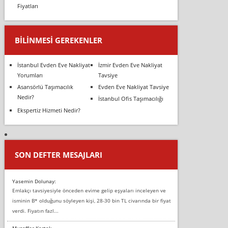
Fiyatları
BILINMESI GEREKENLER
İstanbul Evden Eve Nakliyat
İzmir Evden Eve Nakliyat
Yorumları
Tavsiye
Asansörlü Taşımacılık
Evden Eve Nakliyat Tavsiye
Nedir?
İstanbul Ofis Taşımacılığı
Ekspertiz Hizmeti Nedir?
SON DEFTER MESAJLARI
Yasemin Dolunay:
Emlakçı tavsiyesiyle önceden evime gelip eşyaları inceleyen ve
isminin B* olduğunu söyleyen kişi, 28-30 bin TL civarında bir fiyat
verdi. Fiyatın fazl...
Muzaffer Kartal: