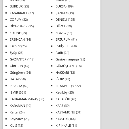
BURDUR
(25)
BURSA
(199)
ÇANAKKALE
(37)
ÇANKIRI
(19)
ÇORUM
(32)
DENİZLİ
(125)
DİYARBAKIR
(95)
DÜZCE
(39)
EDİRNE
(49)
ELAZIĞ
(52)
ERZİNCAN
(14)
ERZURUM
(91)
Esenler
(25)
ESKİŞEHİR
(60)
Eyüp
(26)
Fatih
(24)
GAZİANTEP
(112)
Gaziosmanpaşa
(25)
GİRESUN
(47)
GÜMÜŞHANE
(18)
Güngören
(24)
HAKKARİ
(12)
HATAY
(50)
IĞDIR
(43)
ISPARTA
(82)
İSTANBUL
(3.522)
İZMİR
(551)
Kadıköy
(25)
KAHRAMANMARAŞ
(33)
KARABÜK
(40)
KARAMAN
(19)
KARS
(39)
Kartal
(24)
KASTAMONU
(31)
Kaynarca
(25)
KAYSERİ
(164)
KİLİS
(13)
KIRIKKALE
(31)