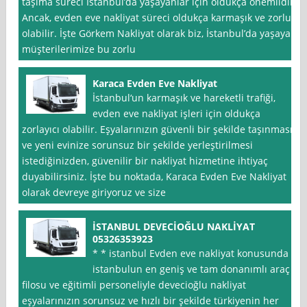
taşıma süreci İstanbul’da yaşayanlar için oldukça önemlidir.
Ancak, evden eve nakliyat süreci oldukça karmaşık ve zorlu
olabilir. İşte Görkem Nakliyat olarak biz, İstanbul’da yaşayan
müşterilerimize bu zorlu
Karaca Evden Eve Nakliyat
İstanbul‘un karmaşık ve hareketli trafiği,
evden eve nakliyat işleri için oldukça
zorlayıcı olabilir. Eşyalarınızın güvenli bir şekilde taşınması
ve yeni evinize sorunsuz bir şekilde yerleştirilmesi
istediğinizden, güvenilir bir nakliyat hizmetine ihtiyaç
duyabilirsiniz. İşte bu noktada, Karaca Evden Eve Nakliyat
olarak devreye giriyoruz ve size
İSTANBUL DEVECİOĞLU NAKLİYAT
05326353923
* * istanbul Evden eve nakliyat konusunda
istanbulun en geniş ve tam donanımlı araç
filosu ve eğitimli personeliyle devecioğlu nakliyat
eşyalarınızın sorunsuz ve hızlı bir şekilde türkiyenin her