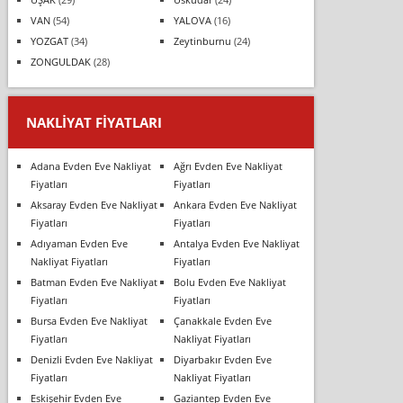
VAN
(54)
YALOVA
(16)
YOZGAT
(34)
Zeytinburnu
(24)
ZONGULDAK
(28)
NAKLIYAT FIYATLARI
Adana Evden Eve Nakliyat
Ağrı Evden Eve Nakliyat
Fiyatları
Fiyatları
Aksaray Evden Eve Nakliyat
Ankara Evden Eve Nakliyat
Fiyatları
Fiyatları
Adıyaman Evden Eve
Antalya Evden Eve Nakliyat
Nakliyat Fiyatları
Fiyatları
Batman Evden Eve Nakliyat
Bolu Evden Eve Nakliyat
Fiyatları
Fiyatları
Bursa Evden Eve Nakliyat
Çanakkale Evden Eve
Fiyatları
Nakliyat Fiyatları
Denizli Evden Eve Nakliyat
Diyarbakır Evden Eve
Fiyatları
Nakliyat Fiyatları
Eskişehir Evden Eve
Gaziantep Evden Eve