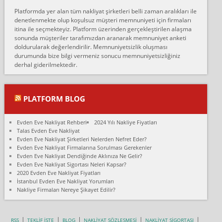
Erol:
Platformda yer alan tüm nakliyat şirketleri belli zaman aralıkları ile
Ankara Alicanlar naklyat tel 5465524025. 2600 TL'ye ankaradan
denetlenmekte olup koşulsuz müşteri memnuniyeti için firmaları
Konya ya Alicanlar naklyat la anlaştık bu şahıs evin taşınacağı gün
itina ile seçmekteyiz. Platform üzerinden gerçekleştirilen alaşma
fiyatın mazoto gele...
sonunda müşteriler tarafımızdan aranarak memnuniyet anketi
doldurularak değerlendirilir. Memnuniyetsizlik oluşması
Fatih kokmese:
durumunda bize bilgi vermeniz sonucu memnuniyetsizliğiniz
Diyarbakır dan eşyamı getirtmek için anlaştım sözleşme yaptım.
derhal giderilmektedir.
Son anda fiyat artırdılar.. mecburiyetten tasittim.. bu kişiler ağrılı
Ankara merk...
Ali:
PLATFORM BLOG
İzmir de evim naklyat diye bir firmaya ev taşıttık, çok pişman
olduk. Asansörlü dediler sonra uraya asansör kurulmaz dediler
Evden Eve Nakliyat Rehberi
2024 Yılı Nakliye Fiyatları
fark istediler. ortada asa...
Talas Evden Eve Nakliyat
Evden Eve Nakliyat Şirketleri Nelerden Nefret Eder?
Nimet:
Evden Eve Nakliyat Firmalarına Sorulması Gerekenler
Ben 2021 Ağustos ilk haftası Evimi taşıdım yani İstanbul'un bir
Evden Eve Nakliyat Dendiğinde Aklınıza Ne Gelir?
Mahallesi'nden bir başka Mahallesi'ne yani Ümraniye bölgesinde
Evden Eve Nakliyat Sigortası Neleri Kapsar?
oturuyorum önceleri ara...
2020 Evden Eve Nakliyat Fiyatları
İstanbul Evden Eve Nakliyat Yorumları
Nimet Köse:
Nakliye Firmaları Nereye Şikayet Edilir?
Merhaba ben 2021 Ağustos ilk haftası evimi Ümraniye'den Çok
yakın bir bölgeye taşıdım yeni Ümraniye'nin Mahallesi'ne
Hancıoğlu naklyatla taşındım...
RSS
TEKLİF İSTE
BLOG
NAKLİYAT SÖZLEŞMESİ
NAKLİYAT SİGORTASI