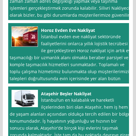
zaman zaman adres değişikliği yapmak veya taşınma
işlemleri gerçekleştirmek zorunda kalabilir. Silivri Nakliyeci
olarak bizler, bu gibi durumlarda müşterilerimize güvenilir
Horoz Evden Eve Nakliyat
İstanbul evden eve nakliyat sektöründe
faaliyetlerini onlarca yıllık lojistik tecrübesi
ile gerçekleştiren Horoz nakliyat için artık ev
taşımacılığı bir uzmanlık alanı olmakla beraber parsiyel ve
komple taşımacılık hizmetleri sunmaktadır. Toplamalı ve
toplu çalışma hizmetimiz bulunmakta olup müşterilerimizin
talepleri doğrultusunda evin içerisinde yer alan bütün
Ataşehir Beşler Nakliyat
İstanbul‘un en kalabalık ve hareketli
ilçelerinden biri olan Ataşehir, hem iş hem
de yaşam alanları açısından oldukça tercih edilen bir bölge
konumundadır. İş hayatının yoğunluğu ve hızının bir
sonucu olarak, Ataşehir’de birçok kişi evlerini taşımak
zorunda kalmaktadır. İşte tam da bu noktada devreye giren