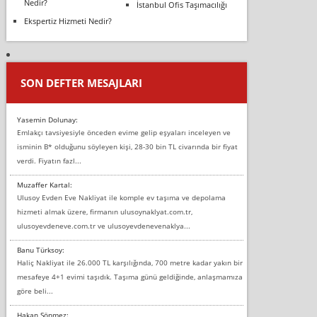
Nedir?
İstanbul Ofis Taşımacılığı
Ekspertiz Hizmeti Nedir?
SON DEFTER MESAJLARI
Yasemin Dolunay:
Emlakçı tavsiyesiyle önceden evime gelip eşyaları inceleyen ve
isminin B* olduğunu söyleyen kişi, 28-30 bin TL civarında bir fiyat
verdi. Fiyatın fazl...
Muzaffer Kartal:
Ulusoy Evden Eve Nakliyat ile komple ev taşıma ve depolama
hizmeti almak üzere, firmanın ulusoynaklyat.com.tr,
ulusoyevdeneve.com.tr ve ulusoyevdenevenaklya...
Banu Türksoy:
Haliç Nakliyat ile 26.000 TL karşılığında, 700 metre kadar yakın bir
mesafeye 4+1 evimi taşıdık. Taşıma günü geldiğinde, anlaşmamıza
göre beli...
Hakan Sönmez: