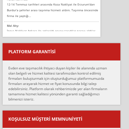
12-14 Temmuz tarihleri arasında Koza Nakliyat ile Erzurum’dan
Burdur’a şehirler arası taşınma hizmeti aldım. Taşınma öncesinde
firma ile yaptığı...
Mel Alty:
İnova Nakliyat Ankara ile anlaşıldı eşyayı taşıdılar parayı aldılar.
Salon duvarına bir baktım birisi boydan alüminyum renkli bantı
yapıştırm...
PLATFORM GARANTİSİ
Murat:
Merhaba, bu firmayı bir arkadaş tavsiyesi üzerine tercih ettim,
hiçbir sıkıntı yaşanmayacağını ve kendilerinin çok titiz
Evden eve taşımacılık ihtiyacı duyan kişiler ile alanında uzman
çalıştıklarını, müş...
olan belgeli ve hizmet kalitesi tarafımızdan kontrol edilmiş
firmaları buluşturmak için oluşturduğumuz platformumuzda
Ahmet:
firmaları arayarak hizmet ve fiyat konusunda bilgi talep
Lüleburgaz güngünes evden eve naklyat eşyalarımı taşımak için
edebilirsiniz. Platform olarak rehberimizde yer alan firmaların
anlaştık sabah eve geldiklerinde de eşyalarımı düzgün şekilde
tamamına hizmet kalitesi yönünden garanti sağladığımızı
sarcaz demelerine r...
bilmenizi isteriz.
mehmet güldü:
Ankara ALİCANLAR NAKLİYAT Tutarsız ve ticari ahlak problemleri
var verdikleri fiyat teklifini arttırdılar. Sonrasında taşıma gününde
KOŞULSUZ MÜŞTERI MEMNUNIYETI
oldukça tutarsı...