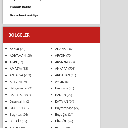
prodan kalite
devrekani̇ nakli̇yat
BÖLGELER
Adalar
(25)
ADANA
(207)
ADIYAMAN
(59)
AFYON
(73)
AĞRI
(52)
AKSARAY
(53)
AMASYA
(33)
ANKARA
(793)
ANTALYA
(233)
ARDAHAN
(15)
ARTVİN
(19)
AYDIN
(61)
Bahçelievler
(24)
Bakırköy
(25)
BALIKESİR
(97)
BARTIN
(29)
Başakşehir
(24)
BATMAN
(64)
BAYBURT
(15)
Bayrampaşa
(24)
Beşiktaş
(24)
Beyoğlu
(24)
BİLECİK
(35)
BİNGÖL
(26)
BİTLİS
(29)
BOLU
(74)