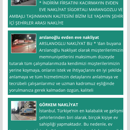
* İNDİRİM FİRSATINI KACIRMAYIN EVDEN
EVE NAKLİYAT SİGORTALI MARANGOZLU VE
AMBAJLI TAŞINMANIN KALİTESİNİ BİZİM İLE YAŞAYIN ŞEHİR
İÇİ ŞEHİRLER ARASI NAKLİYE
arslanoğlu evden eve nakliyat
ARSLANOGLU NAKLİYAT Biz * ’dan buyana
Arslanoğlu Nakliyat olarak müşterilerimizin
memnuniyetlerini maksimum düzeyde
tutarak tüm çalışmalarımızda kendimizi müşterilerimizin
yerine koymaya, onların istek ve ihtiyaçlarını en iyi şekilde
anlamaya ve tüm hizmetimizin detaylarını anlatmaya ve
tecrübeli çalışanlarımız ve uzman kadromuz eşliğinde
yorulmanıza gerek kalmadan özgün, kaliteli
GÖRKEM NAKLİYAT
İstanbul, Türkiye’nin en kalabalık ve gelişmiş
şehirlerinden biri olarak, birçok kişiye ev
sahipliği yapmaktadır. Bu nedenle, ev