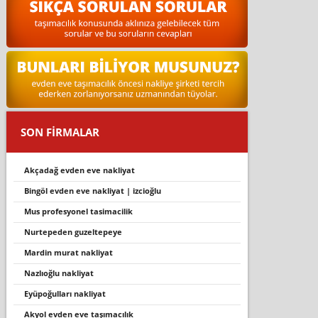
SON FİRMALAR
akçadağ evden eve nakli̇yat
bi̇ngöl evden eve nakli̇yat | i̇zci̇oğlu
mus profesyonel tasi̇maci̇li̇k
nurtepeden guzeltepeye
mardin murat nakliyat
nazlıoğlu nakliyat
eyüpoğulları nakliyat
akyol evden eve taşımacılık