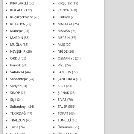
KIRKLARELİ
(36)
KIRŞEHİR
(19)
KOCAELİ
(172)
KONYA
(168)
Küçükçekmece
(26)
Kurtköy
(25)
KÜTAHYA
(27)
MALATYA
(75)
Maltepe
(24)
MANİSA
(96)
MARDİN
(53)
MERSİN
(87)
MUĞLA
(65)
MUŞ
(20)
NEVŞEHİR
(28)
NİĞDE
(26)
ORDU
(35)
OSMANİYE
(24)
Pendik
(24)
RİZE
(24)
SAKARYA
(44)
SAMSUN
(77)
Sancaktepe
(24)
ŞANLIURFA
(70)
Sarıyer
(24)
SİİRT
(20)
SİNOP
(21)
ŞIRNAK
(25)
Şişli
(24)
SİVAS
(76)
Sultanbeyli
(24)
TALEP
(589)
TEKİRDAĞ
(47)
TOKAT
(48)
TRABZON
(45)
TUNCELİ
(16)
Tuzla
(24)
Ümraniye
(25)
UŞAK
(29)
Üsküdar
(24)