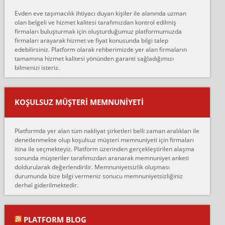
hiçbir sıkıntı yaşanmayacağını ve kendilerinin çok titiz
Evden eve taşımacılık ihtiyacı duyan kişiler ile alanında uzman
çalıştıklarını, müş...
olan belgeli ve hizmet kalitesi tarafımızdan kontrol edilmiş
firmaları buluşturmak için oluşturduğumuz platformumuzda
Ahmet:
firmaları arayarak hizmet ve fiyat konusunda bilgi talep
Lüleburgaz güngünes evden eve naklyat eşyalarımı taşımak için
edebilirsiniz. Platform olarak rehberimizde yer alan firmaların
anlaştık sabah eve geldiklerinde de eşyalarımı düzgün şekilde
tamamına hizmet kalitesi yönünden garanti sağladığımızı
sarcaz demelerine r...
bilmenizi isteriz.
mehmet güldü:
Ankara ALİCANLAR NAKLİYAT Tutarsız ve ticari ahlak problemleri
var verdikleri fiyat teklifini arttırdılar. Sonrasında taşıma gününde
KOŞULSUZ MÜŞTERI MEMNUNIYETI
oldukça tutarsı...
Erol:
Platformda yer alan tüm nakliyat şirketleri belli zaman aralıkları ile
Ankara Alicanlar naklyat tel 5465524025. 2600 TL'ye ankaradan
denetlenmekte olup koşulsuz müşteri memnuniyeti için firmaları
Konya ya Alicanlar naklyat la anlaştık bu şahıs evin taşınacağı gün
itina ile seçmekteyiz. Platform üzerinden gerçekleştirilen alaşma
fiyatın mazoto gele...
sonunda müşteriler tarafımızdan aranarak memnuniyet anketi
doldurularak değerlendirilir. Memnuniyetsizlik oluşması
Fatih kokmese:
durumunda bize bilgi vermeniz sonucu memnuniyetsizliğiniz
Diyarbakır dan eşyamı getirtmek için anlaştım sözleşme yaptım.
derhal giderilmektedir.
Son anda fiyat artırdılar.. mecburiyetten tasittim.. bu kişiler ağrılı
Ankara merk...
Ali:
PLATFORM BLOG