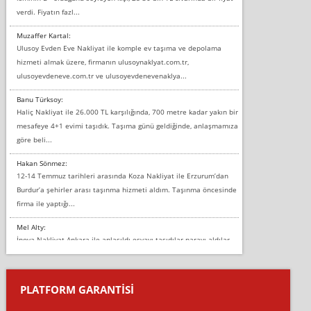
verdi. Fiyatın fazl...
Muzaffer Kartal:
Ulusoy Evden Eve Nakliyat ile komple ev taşıma ve depolama
hizmeti almak üzere, firmanın ulusoynaklyat.com.tr,
ulusoyevdeneve.com.tr ve ulusoyevdenevenaklya...
Banu Türksoy:
Haliç Nakliyat ile 26.000 TL karşılığında, 700 metre kadar yakın bir
mesafeye 4+1 evimi taşıdık. Taşıma günü geldiğinde, anlaşmamıza
göre beli...
Hakan Sönmez:
12-14 Temmuz tarihleri arasında Koza Nakliyat ile Erzurum’dan
Burdur’a şehirler arası taşınma hizmeti aldım. Taşınma öncesinde
firma ile yaptığı...
Mel Alty:
İnova Nakliyat Ankara ile anlaşıldı eşyayı taşıdılar parayı aldılar.
Salon duvarına bir baktım birisi boydan alüminyum renkli bantı
yapıştırm...
PLATFORM GARANTİSİ
Murat:
Merhaba, bu firmayı bir arkadaş tavsiyesi üzerine tercih ettim,