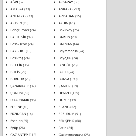
AĞRI
(52)
AKSARAY
(53)
AMASYA
(33)
ANKARA
(793)
ANTALYA
(233)
ARDAHAN
(15)
ARTVİN
(19)
AYDIN
(61)
Bahçelievler
(24)
Bakırköy
(25)
BALIKESİR
(97)
BARTIN
(29)
Başakşehir
(24)
BATMAN
(64)
BAYBURT
(15)
Bayrampaşa
(24)
Beşiktaş
(24)
Beyoğlu
(24)
BİLECİK
(35)
BİNGÖL
(26)
BİTLİS
(29)
BOLU
(74)
BURDUR
(25)
BURSA
(199)
ÇANAKKALE
(37)
ÇANKIRI
(19)
ÇORUM
(32)
DENİZLİ
(125)
DİYARBAKIR
(95)
DÜZCE
(39)
EDİRNE
(49)
ELAZIĞ
(52)
ERZİNCAN
(14)
ERZURUM
(91)
Esenler
(25)
ESKİŞEHİR
(60)
Eyüp
(26)
Fatih
(24)
GAZİANTEP
(112)
Gaziosmanpaşa
(25)