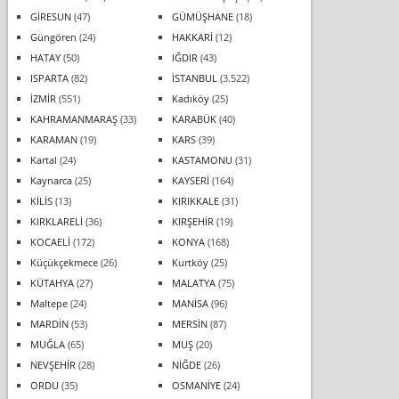
GİRESUN
(47)
GÜMÜŞHANE
(18)
Güngören
(24)
HAKKARİ
(12)
HATAY
(50)
IĞDIR
(43)
ISPARTA
(82)
İSTANBUL
(3.522)
İZMİR
(551)
Kadıköy
(25)
KAHRAMANMARAŞ
(33)
KARABÜK
(40)
KARAMAN
(19)
KARS
(39)
Kartal
(24)
KASTAMONU
(31)
Kaynarca
(25)
KAYSERİ
(164)
KİLİS
(13)
KIRIKKALE
(31)
KIRKLARELİ
(36)
KIRŞEHİR
(19)
KOCAELİ
(172)
KONYA
(168)
Küçükçekmece
(26)
Kurtköy
(25)
KÜTAHYA
(27)
MALATYA
(75)
Maltepe
(24)
MANİSA
(96)
MARDİN
(53)
MERSİN
(87)
MUĞLA
(65)
MUŞ
(20)
NEVŞEHİR
(28)
NİĞDE
(26)
ORDU
(35)
OSMANİYE
(24)