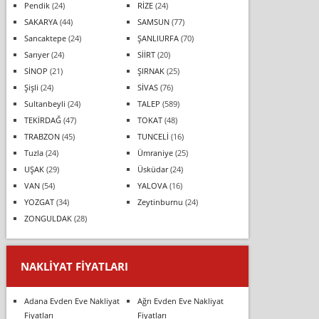
Pendik
(24)
RİZE
(24)
SAKARYA
(44)
SAMSUN
(77)
Sancaktepe
(24)
ŞANLIURFA
(70)
Sarıyer
(24)
SİİRT
(20)
SİNOP
(21)
ŞIRNAK
(25)
Şişli
(24)
SİVAS
(76)
Sultanbeyli
(24)
TALEP
(589)
TEKİRDAĞ
(47)
TOKAT
(48)
TRABZON
(45)
TUNCELİ
(16)
Tuzla
(24)
Ümraniye
(25)
UŞAK
(29)
Üsküdar
(24)
VAN
(54)
YALOVA
(16)
YOZGAT
(34)
Zeytinburnu
(24)
ZONGULDAK
(28)
NAKLIYAT FIYATLARI
Adana Evden Eve Nakliyat
Ağrı Evden Eve Nakliyat
Fiyatları
Fiyatları