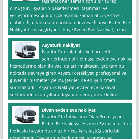
taşınmak her zaman zorlu bir süreç
olmuştur. Eşyaların paketlenmesi, taşınması ve
yerleştirilmesi gibi birçok aşama, zaman alıcı ve stresli
olabilir. İşte tam da bu noktada devreye İstinye Evden Eve
Nakliyat firması giriyor. İstinye Evden Eve Nakliyat, uzun
Asyaturk nakliyat
İstanbul‘un kalabalık ve hareketli
şehirlerinden biri olması, evden eve nakliyat
hizmetlerine olan ihtiyacı da artırmaktadır. İşte tam bu
noktada devreye giren Asyatürk Nakliyat, profesyonel ve
güvenilir hizmetleriyle müşterilerine en iyi hizmeti
sunmaktadır. Asyatürk Nakliyat, evden eve nakliyat
sektöründe uzun yıllara dayanan deneyimi ve kaliteli
Divan evden eve nakliyat
İstanbul‘da İhtiyacınız Olan Profesyonel
Evden Eve Nakliyat Hizmeti Ev taşıma süreci,
herkesin hayatında en az bir kez karşılaştığı zorlu bir
deneyimdir. Eşyaların paketlenmesi, taşınması ve