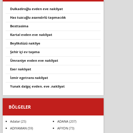
dulkadiroğlu evden eve nakliyat
has tuzcuğlu asansörlü taşımacılık
besttasima
kartal evden eve nakliyat
beylikdüzü nakliye
şehir içi ev taşıma
ümrani̇ye evden eve nakli̇yat
eser nakliyat
i̇zmir egetrans nakliyat
yunak dalgıç evden. eve .nakliyat
BÖLGELER
Adalar
(25)
ADANA
(207)
ADIYAMAN
(59)
AFYON
(73)