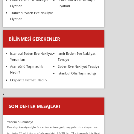
Fiyatları
Fiyatları
Trabzon Evden Eve Nakliyat
Fiyatları
BILINMESI GEREKENLER
İstanbul Evden Eve Nakliyat
İzmir Evden Eve Nakliyat
Yorumları
Tavsiye
Asansörlü Taşımacılık
Evden Eve Nakliyat Tavsiye
Nedir?
İstanbul Ofis Taşımacılığı
Ekspertiz Hizmeti Nedir?
SON DEFTER MESAJLARI
Yasemin Dolunay:
Emlakçı tavsiyesiyle önceden evime gelip eşyaları inceleyen ve
isminin B* olduğunu söyleyen kişi, 28-30 bin TL civarında bir fiyat