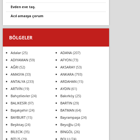
evden eve taş.
acil amasya çorum
BÖLGELER
Adalar
(25)
ADANA
(207)
ADIYAMAN
(59)
AFYON
(73)
AĞRI
(52)
AKSARAY
(53)
AMASYA
(33)
ANKARA
(793)
ANTALYA
(233)
ARDAHAN
(15)
ARTVİN
(19)
AYDIN
(61)
Bahçelievler
(24)
Bakırköy
(25)
BALIKESİR
(97)
BARTIN
(29)
Başakşehir
(24)
BATMAN
(64)
BAYBURT
(15)
Bayrampaşa
(24)
Beşiktaş
(24)
Beyoğlu
(24)
BİLECİK
(35)
BİNGÖL
(26)
BİTLİS
(29)
BOLU
(74)