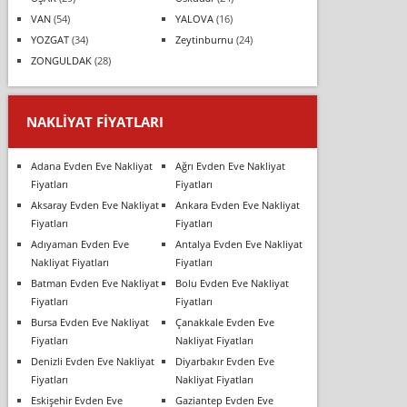
VAN
(54)
YALOVA
(16)
YOZGAT
(34)
Zeytinburnu
(24)
ZONGULDAK
(28)
NAKLIYAT FIYATLARI
Adana Evden Eve Nakliyat
Ağrı Evden Eve Nakliyat
Fiyatları
Fiyatları
Aksaray Evden Eve Nakliyat
Ankara Evden Eve Nakliyat
Fiyatları
Fiyatları
Adıyaman Evden Eve
Antalya Evden Eve Nakliyat
Nakliyat Fiyatları
Fiyatları
Batman Evden Eve Nakliyat
Bolu Evden Eve Nakliyat
Fiyatları
Fiyatları
Bursa Evden Eve Nakliyat
Çanakkale Evden Eve
Fiyatları
Nakliyat Fiyatları
Denizli Evden Eve Nakliyat
Diyarbakır Evden Eve
Fiyatları
Nakliyat Fiyatları
Eskişehir Evden Eve
Gaziantep Evden Eve