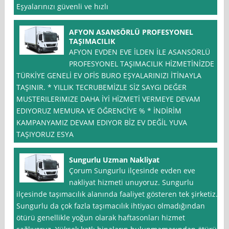
Eşyalarınızı güvenli ve hızlı
AFYON ASANSÖRLÜ PROFESYONEL
TAŞIMACILIK
AFYON EVDEN EVE İLDEN İLE ASANSÖRLÜ
PROFESYONEL TAŞIMACILIK HİZMETİNİZDE
TÜRKİYE GENELİ EV OFİS BURO EŞYALARINIZI İTİNAYLA
TAŞINIR. * YILLIK TECRUBEMİZLE SİZ SAYGI DEĞER
MUSTERILERIMIZE DAHA İYİ HİZMETİ VERMEYE DEVAM
EDIYORUZ MEMURA VE ÖĞRENCİYE % * İNDİRİM
KAMPANYAMIZ DEVAM EDIYOR BİZ EV DEĞİL YUVA
TAŞIYORUZ ESYA
Sungurlu Uzman Nakliyat
Çorum Sungurlu ilçesinde evden eve
nakliyat hizmeti unuyoruz. Sungurlu
ilçesinde taşımacılık alanında faaliyet gösteren tek şirketiz.
Sungurlu da çok fazla taşımacılık ihtiyacı olmadığından
ötürü genellikle yoğun olarak haftasonları hizmet