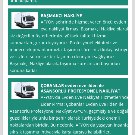
ambalajlama,
BAŞMAKÇI NAKLİYE
AFYON şehrinde hizmet veren öncü evden
eve nakliyat firması Başmakçi Nakli̇ye olarak,
siz değerli müşterilerimize yüksek kaliteli hizmet
sunmaktan gurur duyuyoruz. Profesyonel ekibimiz ve
modern ekipmanlarımızla, taşınma sürecinizi kolaylaştırıyor
ve sizlere sorunsuz bir taşınma deneyimi sağlıyoruz.
Başmakçi Nakli̇ye olarak, taşınma sürecinizin başından
sonuna kadar
ÇOBANLAR evden eve ilden ile
ASANSÖRLÜ PROFESYONEL NAKLİYAT
AFYON’da Evden Eve Nakliyat Hizmetlerinde
Lider Firma: Çobanlar Evden Eve Ilden ile
Asansörlü Profesyonel Nakli̇yat AFYON, geçmişiyle ve doğal
güzellikleriyle ünlü bir şehir olarak Türkiye’deki önemli
noktalardan biridir. Bu nedenle, AFYON’da yaşayan insanlar
sık sık taşınma ihtiyacıyla karşı karşıya kalabilirler.