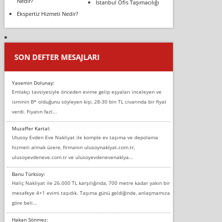
Nedir?
İstanbul Ofis Taşımacılığı
Ekspertiz Hizmeti Nedir?
SON DEFTER MESAJLARI
Yasemin Dolunay:
Emlakçı tavsiyesiyle önceden evime gelip eşyaları inceleyen ve
isminin B* olduğunu söyleyen kişi, 28-30 bin TL civarında bir fiyat
verdi. Fiyatın fazl...
Muzaffer Kartal:
Ulusoy Evden Eve Nakliyat ile komple ev taşıma ve depolama
hizmeti almak üzere, firmanın ulusoynaklyat.com.tr,
ulusoyevdeneve.com.tr ve ulusoyevdenevenaklya...
Banu Türksoy:
Haliç Nakliyat ile 26.000 TL karşılığında, 700 metre kadar yakın bir
mesafeye 4+1 evimi taşıdık. Taşıma günü geldiğinde, anlaşmamıza
göre beli...
Hakan Sönmez: