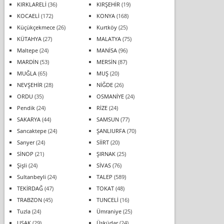
KIRKLARELİ
(36)
KIRŞEHİR
(19)
KOCAELİ
(172)
KONYA
(168)
Küçükçekmece
(26)
Kurtköy
(25)
KÜTAHYA
(27)
MALATYA
(75)
Maltepe
(24)
MANİSA
(96)
MARDİN
(53)
MERSİN
(87)
MUĞLA
(65)
MUŞ
(20)
NEVŞEHİR
(28)
NİĞDE
(26)
ORDU
(35)
OSMANİYE
(24)
Pendik
(24)
RİZE
(24)
SAKARYA
(44)
SAMSUN
(77)
Sancaktepe
(24)
ŞANLIURFA
(70)
Sarıyer
(24)
SİİRT
(20)
SİNOP
(21)
ŞIRNAK
(25)
Şişli
(24)
SİVAS
(76)
Sultanbeyli
(24)
TALEP
(589)
TEKİRDAĞ
(47)
TOKAT
(48)
TRABZON
(45)
TUNCELİ
(16)
Tuzla
(24)
Ümraniye
(25)
UŞAK
(29)
Üsküdar
(24)