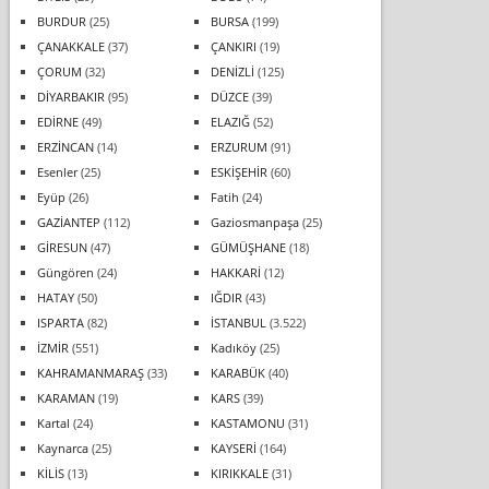
BURDUR
(25)
BURSA
(199)
ÇANAKKALE
(37)
ÇANKIRI
(19)
ÇORUM
(32)
DENİZLİ
(125)
DİYARBAKIR
(95)
DÜZCE
(39)
EDİRNE
(49)
ELAZIĞ
(52)
ERZİNCAN
(14)
ERZURUM
(91)
Esenler
(25)
ESKİŞEHİR
(60)
Eyüp
(26)
Fatih
(24)
GAZİANTEP
(112)
Gaziosmanpaşa
(25)
GİRESUN
(47)
GÜMÜŞHANE
(18)
Güngören
(24)
HAKKARİ
(12)
HATAY
(50)
IĞDIR
(43)
ISPARTA
(82)
İSTANBUL
(3.522)
İZMİR
(551)
Kadıköy
(25)
KAHRAMANMARAŞ
(33)
KARABÜK
(40)
KARAMAN
(19)
KARS
(39)
Kartal
(24)
KASTAMONU
(31)
Kaynarca
(25)
KAYSERİ
(164)
KİLİS
(13)
KIRIKKALE
(31)