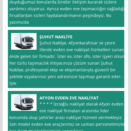
duyduğumuz konularda birebir iletişim kurarak sizlere
yardımcı oluyoruz. Ayrıca evden eve taşımacılığın sağladığı
fırsatlardan sizleri faydalandırmanın peşindeyiz. Bu
yazımızda
ŞUHUT NAKLİYE
Şuhut Nakli̇ye, Afyonkarahisar ve çevre
illerde evden eve nakliyat hizmetleri sunan
önde gelen bir firmadır. İster ev, ister ofis, ister işyeri olsun,
her türlü taşımacılık ihtiyacınıza çözüm sunan Şuhut
Nakli̇ye, profesyonel ekip ve ekipmanlarıyla güvenli bir
şekilde eşyalarınızı yeni adresinize taşımayı garanti eder.
İşte
AFYON EVDEN EVE NAKLİYAT
* * * * İzcioğlu nakliyat olarak Afyon evden
eve nakliyat firmaları arasında lider
konumda olup şehirler arası nakliyat hizmeti vermekteyiz.
Son model evden eve araçlarımız ve uzman personelimizle
her daim müşterilerimizin yanındayız.