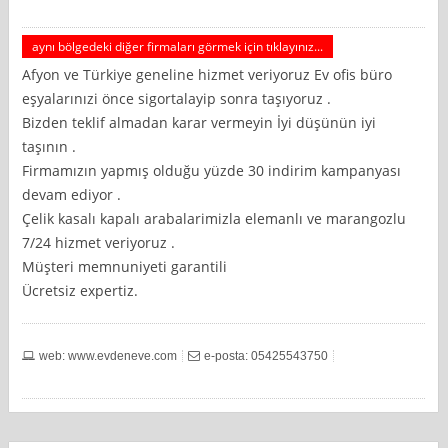
aynı bölgedeki diğer firmaları görmek için tıklayınız...
Afyon ve Türkiye geneline hizmet veriyoruz Ev ofis büro
eşyalarınızi önce sigortalayip sonra taşıyoruz .
Bizden teklif almadan karar vermeyin İyi düşünün iyi
taşının .
Firmamızın yapmış olduğu yüzde 30 indirim kampanyası
devam ediyor .
Çelik kasalı kapalı arabalarimizla elemanlı ve marangozlu
7/24 hizmet veriyoruz .
Müşteri memnuniyeti garantili
Ücretsiz expertiz.
web: www.evdeneve.com
e-posta: 05425543750