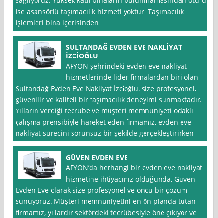
sağlıyoruz. Yüksek katlı binaların bulunmamasından ötürü
ise asansörlü taşımacılık hizmeti yoktur. Taşımacılık
işlemleri bina içerisinden
SULTANDAĞ EVDEN EVE NAKLİYAT
İZCİOĞLU
AFYON şehrindeki evden eve nakliyat
hizmetlerinde lider firmalardan biri olan
Sultandağ Evden Eve Nakliyat İzci̇oğlu, size profesyonel,
güvenilir ve kaliteli bir taşımacılık deneyimi sunmaktadır.
Yılların verdiği tecrübe ve müşteri memnuniyeti odaklı
çalışma prensibiyle hareket eden firmamız, evden eve
nakliyat sürecini sorunsuz bir şekilde gerçekleştirirken
GÜVEN EVDEN EVE
AFYON’da herhangi bir evden eve nakliyat
hizmetine ihtiyacınız olduğunda, Güven
Evden Eve olarak size profesyonel ve öncü bir çözüm
sunuyoruz. Müşteri memnuniyetini en ön planda tutan
firmamız, yıllardır sektördeki tecrübesiyle öne çıkıyor ve