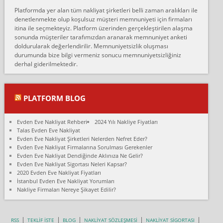
Erol:
Platformda yer alan tüm nakliyat şirketleri belli zaman aralıkları ile
Ankara Alicanlar naklyat tel 5465524025. 2600 TL'ye ankaradan
denetlenmekte olup koşulsuz müşteri memnuniyeti için firmaları
Konya ya Alicanlar naklyat la anlaştık bu şahıs evin taşınacağı gün
itina ile seçmekteyiz. Platform üzerinden gerçekleştirilen alaşma
fiyatın mazoto gele...
sonunda müşteriler tarafımızdan aranarak memnuniyet anketi
doldurularak değerlendirilir. Memnuniyetsizlik oluşması
Fatih kokmese:
durumunda bize bilgi vermeniz sonucu memnuniyetsizliğiniz
Diyarbakır dan eşyamı getirtmek için anlaştım sözleşme yaptım.
derhal giderilmektedir.
Son anda fiyat artırdılar.. mecburiyetten tasittim.. bu kişiler ağrılı
Ankara merk...
Ali:
PLATFORM BLOG
İzmir de evim naklyat diye bir firmaya ev taşıttık, çok pişman
olduk. Asansörlü dediler sonra uraya asansör kurulmaz dediler
Evden Eve Nakliyat Rehberi
2024 Yılı Nakliye Fiyatları
fark istediler. ortada asa...
Talas Evden Eve Nakliyat
Evden Eve Nakliyat Şirketleri Nelerden Nefret Eder?
Nimet:
Evden Eve Nakliyat Firmalarına Sorulması Gerekenler
Ben 2021 Ağustos ilk haftası Evimi taşıdım yani İstanbul'un bir
Evden Eve Nakliyat Dendiğinde Aklınıza Ne Gelir?
Mahallesi'nden bir başka Mahallesi'ne yani Ümraniye bölgesinde
Evden Eve Nakliyat Sigortası Neleri Kapsar?
oturuyorum önceleri ara...
2020 Evden Eve Nakliyat Fiyatları
İstanbul Evden Eve Nakliyat Yorumları
Nimet Köse:
Nakliye Firmaları Nereye Şikayet Edilir?
Merhaba ben 2021 Ağustos ilk haftası evimi Ümraniye'den Çok
yakın bir bölgeye taşıdım yeni Ümraniye'nin Mahallesi'ne
Hancıoğlu naklyatla taşındım...
RSS
TEKLİF İSTE
BLOG
NAKLİYAT SÖZLEŞMESİ
NAKLİYAT SİGORTASI