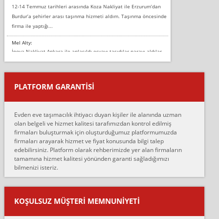
12-14 Temmuz tarihleri arasında Koza Nakliyat ile Erzurum’dan
Burdur’a şehirler arası taşınma hizmeti aldım. Taşınma öncesinde
firma ile yaptığı...
Mel Alty:
İnova Nakliyat Ankara ile anlaşıldı eşyayı taşıdılar parayı aldılar.
Salon duvarına bir baktım birisi boydan alüminyum renkli bantı
yapıştırm...
PLATFORM GARANTİSİ
Murat:
Merhaba, bu firmayı bir arkadaş tavsiyesi üzerine tercih ettim,
hiçbir sıkıntı yaşanmayacağını ve kendilerinin çok titiz
Evden eve taşımacılık ihtiyacı duyan kişiler ile alanında uzman
çalıştıklarını, müş...
olan belgeli ve hizmet kalitesi tarafımızdan kontrol edilmiş
firmaları buluşturmak için oluşturduğumuz platformumuzda
Ahmet:
firmaları arayarak hizmet ve fiyat konusunda bilgi talep
Lüleburgaz güngünes evden eve naklyat eşyalarımı taşımak için
edebilirsiniz. Platform olarak rehberimizde yer alan firmaların
anlaştık sabah eve geldiklerinde de eşyalarımı düzgün şekilde
tamamına hizmet kalitesi yönünden garanti sağladığımızı
sarcaz demelerine r...
bilmenizi isteriz.
mehmet güldü:
Ankara ALİCANLAR NAKLİYAT Tutarsız ve ticari ahlak problemleri
var verdikleri fiyat teklifini arttırdılar. Sonrasında taşıma gününde
KOŞULSUZ MÜŞTERI MEMNUNIYETI
oldukça tutarsı...