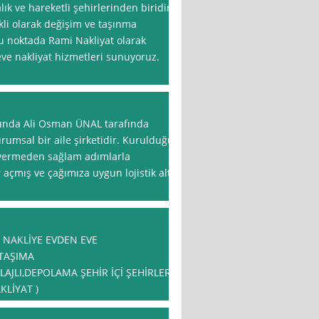
lık ve hareketli şehirlerinden biridir.
li olarak değişim ve taşınma
a bu noktada Rami Nakliyat olarak
eve nakliyat hizmetleri sunuyoruz.
lında Ali Osman ÜNAL tarafında
rumsal bir aile şirketidir. Kurulduğu
 vermeden sağlam adımlarla
 açmış ve çağımıza uygun lojistik alt
NAKLİYE EVDEN EVE
 TAŞIMA
JLI,DEPOLAMA ŞEHİR İÇİ ŞEHİRLER
KLİYAT )