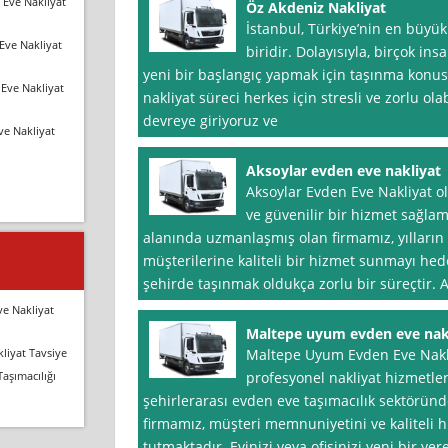
 Eve Nakliyat
Öz Akdeniz Nakliyat
İstanbul, Türkiye’nin en büyük
Eve Nakliyat
biridir. Dolayısıyla, birçok i
yeni bir başlangıç yapmak için taşınma konus
Eve Nakliyat
nakliyat süreci herkes için stresli ve zorlu ola
devreye giriyoruz ve
ve Nakliyat
Aksoylar evden eve nakliyat
Aksoylar Evden Eve Nakliyat o
ve güvenilir bir hizmet sağlam
alanında uzmanlaşmış olan firmamız, yılların
müşterilerine kaliteli bir hizmet sunmayı hed
şehirde taşınmak oldukça zorlu bir süreçtir.
ve Nakliyat
Maltepe uyum evden eve nak
liyat Tavsiye
Maltepe Uyum Evden Eve Nakliy
Taşımacılığı
profesyonel nakliyat hizmetleri
şehirlerarası evden eve taşımacılık sektöründ
firmamız, müşteri memnuniyetini ve kaliteli
tutmaktadır. Evinizi veya ofisinizi yeni bir yer