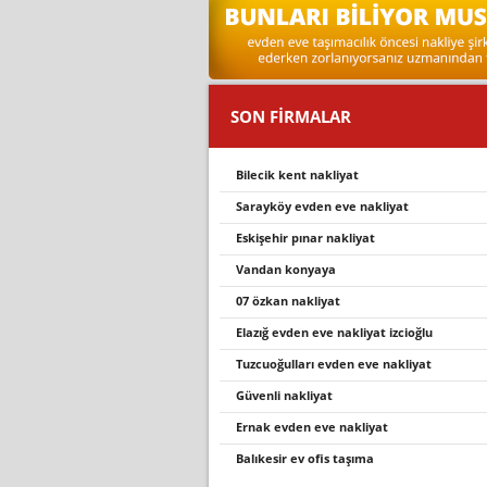
SON FİRMALAR
bilecik kent nakliyat
sarayköy evden eve nakliyat
eskişehir pınar nakliyat
vandan konyaya
07 özkan nakli̇yat
elaziğ evden eve nakli̇yat i̇zci̇oğlu
tuzcuoğulları evden eve nakliyat
güvenli̇ nakli̇yat
ernak evden eve nakliyat
balikesi̇r ev ofi̇s taşima