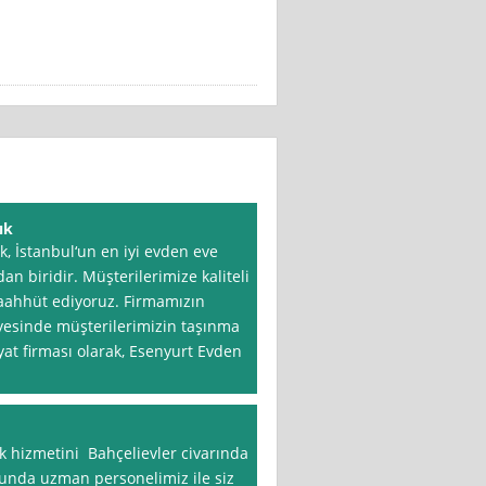
ık
, İstanbul‘un en iyi evden eve
dan biridir. Müşterilerimize kaliteli
taahhüt ediyoruz. Firmamızın
yesinde müşterilerimizin taşınma
iyat firması olarak, Esenyurt Evden
k hizmetini Bahçelievler civarında
usunda uzman personelimiz ile siz