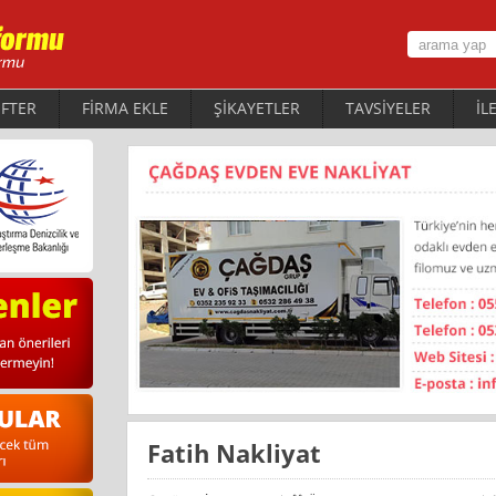
FTER
FİRMA EKLE
ŞİKAYETLER
TAVSİYELER
İL
Fatih Nakliyat