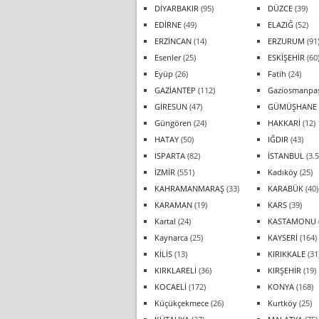
DİYARBAKIR
(95)
DÜZCE
(39)
EDİRNE
(49)
ELAZIĞ
(52)
ERZİNCAN
(14)
ERZURUM
(91
Esenler
(25)
ESKİŞEHİR
(60
Eyüp
(26)
Fatih
(24)
GAZİANTEP
(112)
Gaziosmanpa
GİRESUN
(47)
GÜMÜŞHANE
Güngören
(24)
HAKKARİ
(12)
HATAY
(50)
IĞDIR
(43)
ISPARTA
(82)
İSTANBUL
(3.5
İZMİR
(551)
Kadıköy
(25)
KAHRAMANMARAŞ
(33)
KARABÜK
(40)
KARAMAN
(19)
KARS
(39)
Kartal
(24)
KASTAMONU
Kaynarca
(25)
KAYSERİ
(164)
KİLİS
(13)
KIRIKKALE
(31
KIRKLARELİ
(36)
KIRŞEHİR
(19)
KOCAELİ
(172)
KONYA
(168)
Küçükçekmece
(26)
Kurtköy
(25)