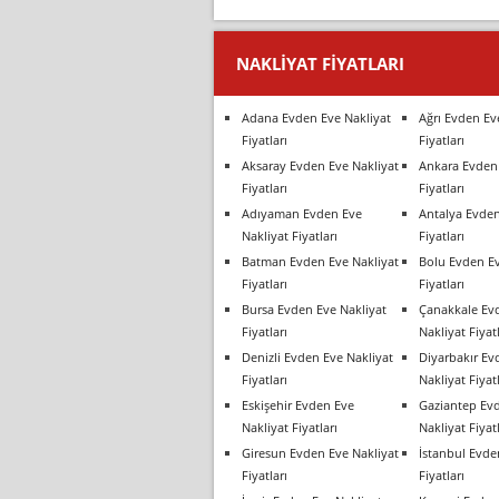
NAKLIYAT FIYATLARI
Adana Evden Eve Nakliyat
Ağrı Evden Ev
Fiyatları
Fiyatları
Aksaray Evden Eve Nakliyat
Ankara Evden 
Fiyatları
Fiyatları
Adıyaman Evden Eve
Antalya Evden
Nakliyat Fiyatları
Fiyatları
Batman Evden Eve Nakliyat
Bolu Evden Ev
Fiyatları
Fiyatları
Bursa Evden Eve Nakliyat
Çanakkale Ev
Fiyatları
Nakliyat Fiyatl
Denizli Evden Eve Nakliyat
Diyarbakır Ev
Fiyatları
Nakliyat Fiyatl
Eskişehir Evden Eve
Gaziantep Ev
Nakliyat Fiyatları
Nakliyat Fiyatl
Giresun Evden Eve Nakliyat
İstanbul Evde
Fiyatları
Fiyatları