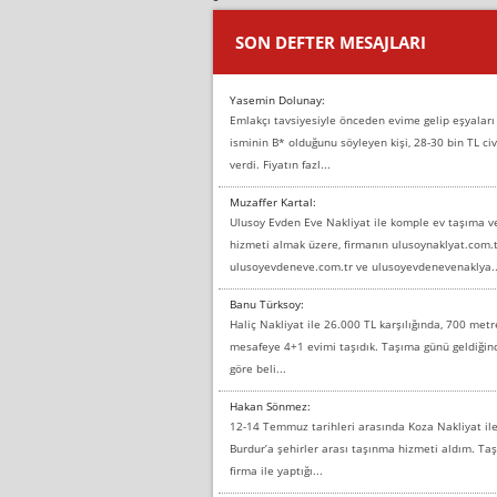
SON DEFTER MESAJLARI
Yasemin Dolunay:
Emlakçı tavsiyesiyle önceden evime gelip eşyaları
isminin B* olduğunu söyleyen kişi, 28-30 bin TL civ
verdi. Fiyatın fazl...
Muzaffer Kartal:
Ulusoy Evden Eve Nakliyat ile komple ev taşıma 
hizmeti almak üzere, firmanın ulusoynaklyat.com.t
ulusoyevdeneve.com.tr ve ulusoyevdenevenaklya..
Banu Türksoy:
Haliç Nakliyat ile 26.000 TL karşılığında, 700 metr
mesafeye 4+1 evimi taşıdık. Taşıma günü geldiği
göre beli...
Hakan Sönmez:
12-14 Temmuz tarihleri arasında Koza Nakliyat il
Burdur’a şehirler arası taşınma hizmeti aldım. T
firma ile yaptığı...