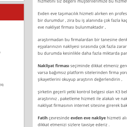
hizmetini siz değerli müşterilerimize bu hizme
Evden eve taşımacılık hizmeti alırken en profe
bir durumdur , zira bu iş alanında çok fazla ka
eve nakliyat firması bulunmaktadır ,
araştırmadan bu firmalardan bir tanesine denk 
eşyalarınızın nakliyesi sırasında çok fazla zar
)
bu durumda kesinlikle daha fazla miktarda para
Nakliyat firması
seçiminde dikkat etmeniz gere
varsa bağımsız platform sitelerinden firma yor
şikayetlerini okuyup araştırın değerlendirin ,
24)
şirketin geçerli yetki kontrol belgesi olan K3 b
araştırınız , paketleme hizmeti ile alakalı ve n
nakliyat firmasının internet sitesine girerek bak
Fatih
çevresinde
evden eve nakliye
hizmeti al
dikkat etmenizi sizlere tavsiye ederiz .