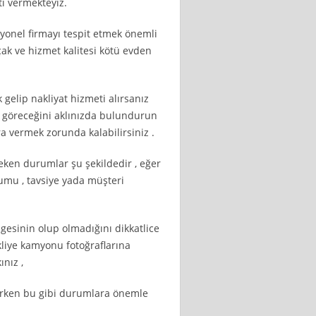
ti vermekteyiz.
syonel firmayı tespit etmek önemli
çak ve hizmet kalitesi kötü evden
gelip nakliyat hizmeti alırsanız
ar göreceğini aklınızda bulundurun
 vermek zorunda kalabilirsiniz .
ken durumlar şu şekildedir , eğer
umu , tavsiye yada müşteri
elgesinin olup olmadığını dikkatlice
akliye kamyonu fotoğraflarına
ınız ,
ırken bu gibi durumlara önemle