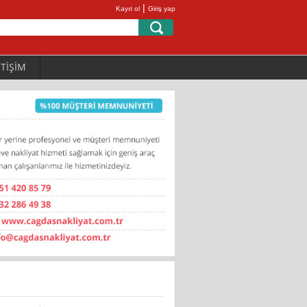
|
Kayıt ol
Giriş yap
ETİŞİM