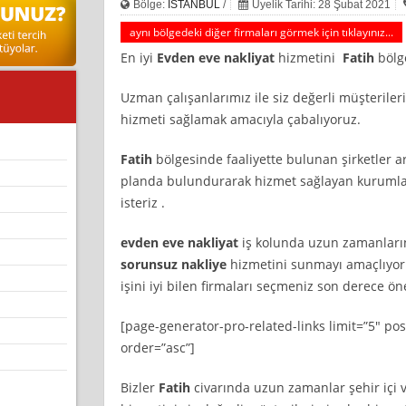
Bölge:
İSTANBUL
/
Üyelik Tarihi: 28 Şubat 2021
aynı bölgedeki diğer firmaları görmek için tıklayınız...
En iyi
Evden eve nakliyat
hizmetini
Fatih
bölge
Uzman çalışanlarımız ile siz değerli müşterileri
hizmeti sağlamak amacıyla çabalıyoruz.
Fatih
bölgesinde faaliyette bulunan şirketler a
planda bulundurarak hizmet sağlayan kurumla
isteriz .
evden eve nakliyat
iş kolunda uzun zamanların 
sorunsuz nakliye
hizmetini sunmayı amaçlıyor
işini iyi bilen firmaları seçmeniz son derece ön
[page-generator-pro-related-links limit=”5″ po
order=”asc”]
Bizler
Fatih
civarında uzun zamanlar şehir içi v