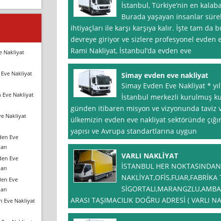
İstanbul, Türkiye’nin en kalaba
Burada yaşayan insanlar sürek
ihtiyaçları ile karşı karşıya kalır. İşte tam d
devreye giriyor ve sizlere profesyonel evden 
Rami Nakliyat, İstanbul’da evden eve
e Nakliyat
Eve Nakliyat
Simay evden eve nakliyat
Simay Evden Eve Nakliyat * yı
 Eve Nakliyat
İstanbul merkezli kurulmuş ku
günden itibaren misyon ve vizyonunda taviz
e Nakliyat
ülkemizin evden eve nakliyat sektöründe çığır
yapısı ve Avrupa standartlarına uygun
den Eve
arı
VARLI NAKLİYAT
den Eve
İSTANBUL HER NOKTASINDAN 
arı
NAKLİYAT,OFİS,FUAR,FABRİKA
den Eve
SİGORTALI,MARANGZLU,AMBALA
arı
ARASI TAŞIMACILIK DOĞRU ADRESİ ( VARLI NA
n Eve Nakliyat