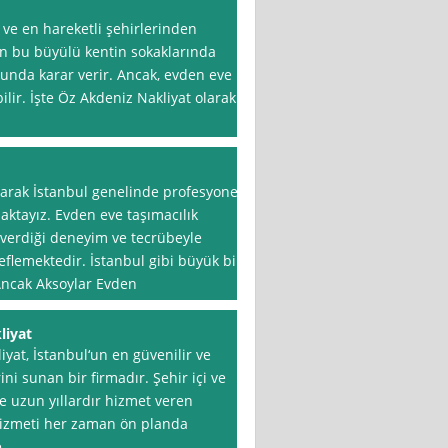
 ve en hareketli şehirlerinden
nsan bu büyülü kentin sokaklarında
unda karar verir. Ancak, evden eve
bilir. İşte Öz Akdeniz Nakliyat olarak
larak İstanbul genelinde profesyonel
aktayız. Evden eve taşımacılık
 verdiği deneyim ve tecrübeyle
eflemektedir. İstanbul gibi büyük bir
 Ancak Aksoylar Evden
liyat
at, İstanbul‘un en güvenilir ve
ni sunan bir firmadır. Şehir içi ve
e uzun yıllardır hizmet veren
 hizmeti her zaman ön planda
e