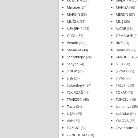
KÜTAHYA
(27)
MALATYA
(75)
Maltepe
(24)
MANİSA
(96)
MARDİN
(53)
MERSİN
(87)
MUĞLA
(65)
MUŞ
(20)
NEVŞEHİR
(28)
NİĞDE
(26)
ORDU
(35)
OSMANİYE
(24
Pendik
(24)
RİZE
(24)
SAKARYA
(44)
SAMSUN
(77)
Sancaktepe
(24)
ŞANLIURFA
(7
Sarıyer
(24)
SİİRT
(20)
SİNOP
(21)
ŞIRNAK
(25)
Şişli
(24)
SİVAS
(76)
Sultanbeyli
(24)
TALEP
(589)
TEKİRDAĞ
(47)
TOKAT
(48)
TRABZON
(45)
TUNCELİ
(16)
Tuzla
(24)
Ümraniye
(25)
UŞAK
(29)
Üsküdar
(24)
VAN
(54)
YALOVA
(16)
YOZGAT
(34)
Zeytinburnu
(
ZONGULDAK
(28)