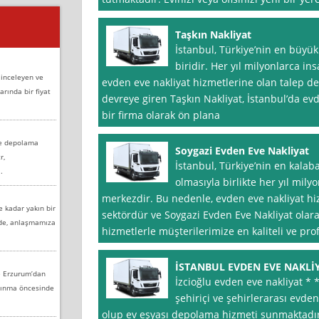
Taşkın Nakliyat
İstanbul, Türkiye’nin en büyük
biridir. Her yıl milyonlarca in
 inceleyen ve
evden eve nakliyat hizmetlerine olan talep de
arında bir fiyat
devreye giren Taşkın Nakliyat, İstanbul’da ev
bir firma olarak ön plana
ve depolama
Soygazi Evden Eve Nakliyat
r,
İstanbul, Türkiye’nin en kalaba
.
olmasıyla birlikte her yıl milyo
merkezdir. Bu nedenle, evden eve nakliyat hi
e kadar yakın bir
sektördür ve Soygazi Evden Eve Nakliyat ola
nde, anlaşmamıza
hizmetlerle müşterilerimize en kaliteli ve pr
İSTANBUL EVDEN EVE NAKLİ
e Erzurum’dan
İzcioğlu evden eve nakliyat * *
aşınma öncesinde
şehiriçi ve şehirlerarası evd
olup ev eşyası depolama hizmeti sunmaktadır