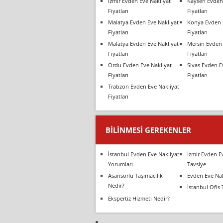
İzmir Evden Eve Nakliyat
Kayseri Evden
Fiyatları
Fiyatları
Malatya Evden Eve Nakliyat
Konya Evden 
Fiyatları
Fiyatları
Malatya Evden Eve Nakliyat
Mersin Evden 
Fiyatları
Fiyatları
Ordu Evden Eve Nakliyat
Sivas Evden E
Fiyatları
Fiyatları
Trabzon Evden Eve Nakliyat
Fiyatları
BILINMESI GEREKENLER
İstanbul Evden Eve Nakliyat
İzmir Evden E
Yorumları
Tavsiye
Asansörlü Taşımacılık
Evden Eve Nak
Nedir?
İstanbul Ofis 
Ekspertiz Hizmeti Nedir?