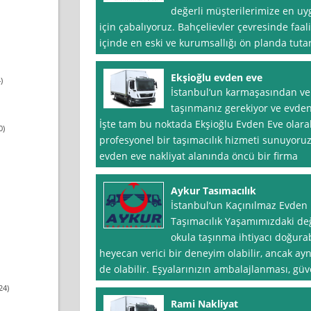
değerli müşterilerimize en uy
için çabalıyoruz. Bahçelievler çevresinde faa
içinde en eski ve kurumsallığı ön planda tut
Ekşioğlu evden eve
)
İstanbul‘un karmaşasından ve 
taşınmanız gerekiyor ve evden
İşte tam bu noktada Ekşioğlu Evden Eve olarak
0)
profesyonel bir taşımacılık hizmeti sunuyoruz
evden eve nakliyat alanında öncü bir firma
Aykur Tasımacılık
İstanbul‘un Kaçınılmaz Evden 
Taşımacılık Yaşamımızdaki deği
okula taşınma ihtiyacı doğurab
heyecan verici bir deneyim olabilir, ancak ay
de olabilir. Eşyalarınızın ambalajlanması, güve
24)
Rami Nakliyat