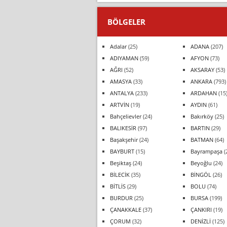
BÖLGELER
Adalar
(25)
ADANA
(207)
ADIYAMAN
(59)
AFYON
(73)
AĞRI
(52)
AKSARAY
(53)
AMASYA
(33)
ANKARA
(793)
ANTALYA
(233)
ARDAHAN
(15
ARTVİN
(19)
AYDIN
(61)
Bahçelievler
(24)
Bakırköy
(25)
BALIKESİR
(97)
BARTIN
(29)
Başakşehir
(24)
BATMAN
(64)
BAYBURT
(15)
Bayrampaşa
(
Beşiktaş
(24)
Beyoğlu
(24)
BİLECİK
(35)
BİNGÖL
(26)
BİTLİS
(29)
BOLU
(74)
BURDUR
(25)
BURSA
(199)
ÇANAKKALE
(37)
ÇANKIRI
(19)
ÇORUM
(32)
DENİZLİ
(125)