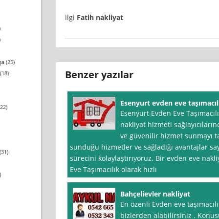
ilgi
Fatih nakliyat
)
)
şa
(25)
Benzer yazılar
(18)
Esenyurt evden eve taşımacıl
22)
Esenyurt Evden Eve Taşımacılık
nakliyat hizmeti sağlayıcıların
ve güvenilir hizmet sunmayı 
sunduğu hizmetler ve sağladığı avantajlar sa
(31)
sürecini kolaylaştırıyoruz. Bir evden eve nakl
Eve Taşımacılık olarak hızlı
)
Bahçelievler nakliyat
En özenli Evden eve taşımacılı
bizlerden alabilirsiniz . Kon