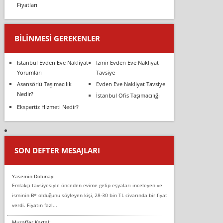
Fiyatları
BILINMESI GEREKENLER
İstanbul Evden Eve Nakliyat
İzmir Evden Eve Nakliyat
Yorumları
Tavsiye
Asansörlü Taşımacılık
Evden Eve Nakliyat Tavsiye
Nedir?
İstanbul Ofis Taşımacılığı
Ekspertiz Hizmeti Nedir?
SON DEFTER MESAJLARI
Yasemin Dolunay:
Emlakçı tavsiyesiyle önceden evime gelip eşyaları inceleyen ve
isminin B* olduğunu söyleyen kişi, 28-30 bin TL civarında bir fiyat
verdi. Fiyatın fazl...
Muzaffer Kartal: