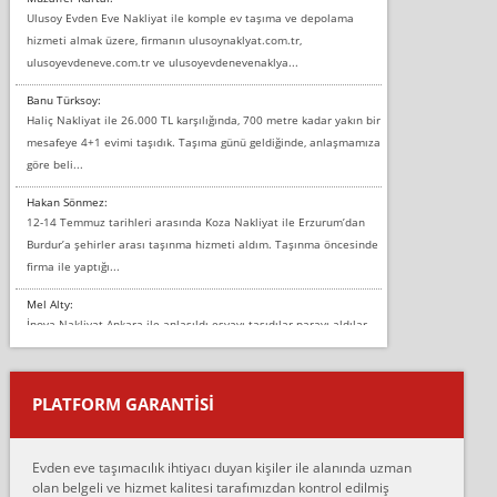
Ulusoy Evden Eve Nakliyat ile komple ev taşıma ve depolama
hizmeti almak üzere, firmanın ulusoynaklyat.com.tr,
ulusoyevdeneve.com.tr ve ulusoyevdenevenaklya...
Banu Türksoy:
Haliç Nakliyat ile 26.000 TL karşılığında, 700 metre kadar yakın bir
mesafeye 4+1 evimi taşıdık. Taşıma günü geldiğinde, anlaşmamıza
göre beli...
Hakan Sönmez:
12-14 Temmuz tarihleri arasında Koza Nakliyat ile Erzurum’dan
Burdur’a şehirler arası taşınma hizmeti aldım. Taşınma öncesinde
firma ile yaptığı...
Mel Alty:
İnova Nakliyat Ankara ile anlaşıldı eşyayı taşıdılar parayı aldılar.
Salon duvarına bir baktım birisi boydan alüminyum renkli bantı
yapıştırm...
PLATFORM GARANTİSİ
Murat:
Merhaba, bu firmayı bir arkadaş tavsiyesi üzerine tercih ettim,
hiçbir sıkıntı yaşanmayacağını ve kendilerinin çok titiz
Evden eve taşımacılık ihtiyacı duyan kişiler ile alanında uzman
çalıştıklarını, müş...
olan belgeli ve hizmet kalitesi tarafımızdan kontrol edilmiş