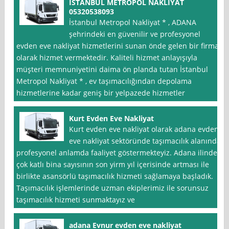
İSTANBUL METROPOL NAKLIYAT
05320538093
İstanbul Metropol Nakliyat * , ADANA
şehrindeki en güvenilir ve profesyonel
evden eve nakliyat hizmetlerini sunan önde gelen bir firma
olarak hizmet vermektedir. Kaliteli hizmet anlayışıyla
müşteri memnuniyetini daima ön planda tutan İstanbul
Metropol Nakliyat * , ev taşımacılığından depolama
hizmetlerine kadar geniş bir yelpazede hizmetler
Kurt Evden Eve Nakliyat
Kurt evden eve nakliyat olarak adana evden
eve nakliyat sektöründe taşımacılık alanında
profesyonel anlamda faaliyet göstermekteyiz. Adana ilinde
çok katlı bina sayısının son yirm yıl içerisinde artması ile
birlikte asansörlü taşımacılık hizmeti sağlamaya başladık.
Taşımacılık işlemlerinde uzman ekiplerimiz ile sorunsuz
taşımacılık hizmeti sunmaktayız ve
adana Evnur evden eve nakliyat