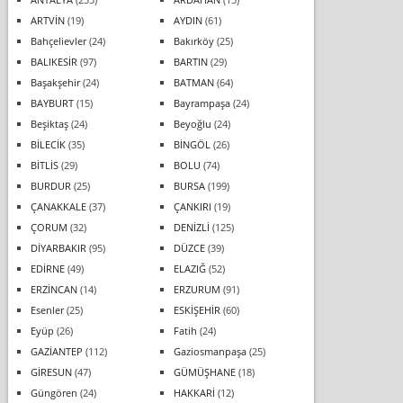
ARTVİN
(19)
AYDIN
(61)
Bahçelievler
(24)
Bakırköy
(25)
BALIKESİR
(97)
BARTIN
(29)
Başakşehir
(24)
BATMAN
(64)
BAYBURT
(15)
Bayrampaşa
(24)
Beşiktaş
(24)
Beyoğlu
(24)
BİLECİK
(35)
BİNGÖL
(26)
BİTLİS
(29)
BOLU
(74)
BURDUR
(25)
BURSA
(199)
ÇANAKKALE
(37)
ÇANKIRI
(19)
ÇORUM
(32)
DENİZLİ
(125)
DİYARBAKIR
(95)
DÜZCE
(39)
EDİRNE
(49)
ELAZIĞ
(52)
ERZİNCAN
(14)
ERZURUM
(91)
Esenler
(25)
ESKİŞEHİR
(60)
Eyüp
(26)
Fatih
(24)
GAZİANTEP
(112)
Gaziosmanpaşa
(25)
GİRESUN
(47)
GÜMÜŞHANE
(18)
Güngören
(24)
HAKKARİ
(12)