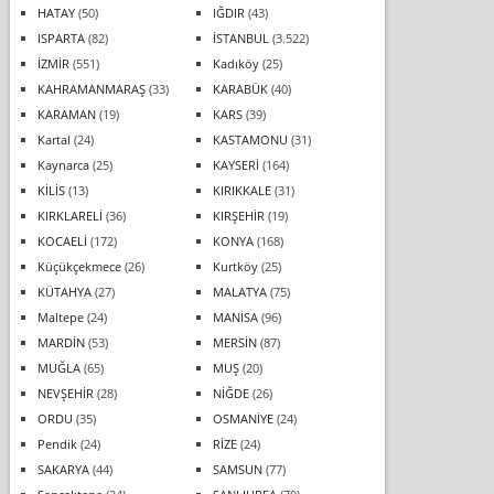
HATAY
(50)
IĞDIR
(43)
ISPARTA
(82)
İSTANBUL
(3.522)
İZMİR
(551)
Kadıköy
(25)
KAHRAMANMARAŞ
(33)
KARABÜK
(40)
KARAMAN
(19)
KARS
(39)
Kartal
(24)
KASTAMONU
(31)
Kaynarca
(25)
KAYSERİ
(164)
KİLİS
(13)
KIRIKKALE
(31)
KIRKLARELİ
(36)
KIRŞEHİR
(19)
KOCAELİ
(172)
KONYA
(168)
Küçükçekmece
(26)
Kurtköy
(25)
KÜTAHYA
(27)
MALATYA
(75)
Maltepe
(24)
MANİSA
(96)
MARDİN
(53)
MERSİN
(87)
MUĞLA
(65)
MUŞ
(20)
NEVŞEHİR
(28)
NİĞDE
(26)
ORDU
(35)
OSMANİYE
(24)
Pendik
(24)
RİZE
(24)
SAKARYA
(44)
SAMSUN
(77)