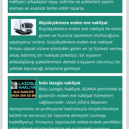
nakliyeci arkadaşlar eşya, indirme ve yüklemesi yapılır
eleman ve asansör temin edilir Isparta
Büyükçekmece evden eve nakliyat
Büyükçekmece evden eve nakliyat ile evinizi
güven ve huzurla taşımanın mutluluğunu
yaşatıyoruz sizlere. büyükçekmece evden eve nakliyat
firması olarak sizlere elimizden gelen en iyi hizmeti vermeyi
amaç edinmiş bir nakliyat şirketiyiz. bir eşyanın
ambalajlanıp paketlenmesi demek o eşyanın sorunsuz bir
şekilde taşınacağı anlamına gelmiyor
bolu lazoglu nakliyat
Bolu Lazoglu Nakliyat, ADANA şehrindeki en
güvenilir evden eve nakliyat hizmetleri
sağlayıcısıdır. Uzun yıllara dayanan
deneyimimiz ve profesyonel kadromuzla müşterilerimize
kaliteli ve sorunsuz bir taşınma deneyimi sunmayı
hedefliyoruz. Firmamız, taşımacılık sektöründeki yenilikleri
takip ederek müşterilerimize en iyi hizmeti sunmayı