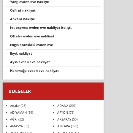
yazgı evden eve nakliye
özfirat nakli̇yat
ankara nakliye
jet express evden eve nakli̇yat ltd. şti̇.
çi̇fteler evden eve nakli̇yat
engin asansörlü evden eve
biyik nakli̇yat
aysa evden eve nakliyat
hanımağa evden eve nakliyat
BÖLGELER
Adalar
(25)
ADANA
(207)
ADIYAMAN
(59)
AFYON
(73)
AĞRI
(52)
AKSARAY
(53)
AMASYA
(33)
ANKARA
(793)
ANTALYA
(233)
ARDAHAN
(15)