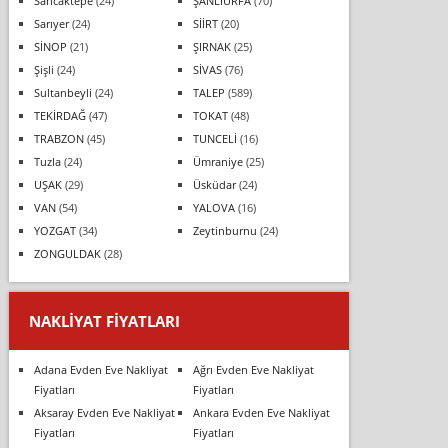
Sancaktepe
(24)
ŞANLIURFA
(70)
Sarıyer
(24)
SİİRT
(20)
SİNOP
(21)
ŞIRNAK
(25)
Şişli
(24)
SİVAS
(76)
Sultanbeyli
(24)
TALEP
(589)
TEKİRDAĞ
(47)
TOKAT
(48)
TRABZON
(45)
TUNCELİ
(16)
Tuzla
(24)
Ümraniye
(25)
UŞAK
(29)
Üsküdar
(24)
VAN
(54)
YALOVA
(16)
YOZGAT
(34)
Zeytinburnu
(24)
ZONGULDAK
(28)
NAKLIYAT FIYATLARI
Adana Evden Eve Nakliyat
Ağrı Evden Eve Nakliyat
Fiyatları
Fiyatları
Aksaray Evden Eve Nakliyat
Ankara Evden Eve Nakliyat
Fiyatları
Fiyatları