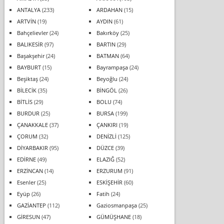
ANTALYA
(233)
ARDAHAN
(15)
ARTVİN
(19)
AYDIN
(61)
Bahçelievler
(24)
Bakırköy
(25)
BALIKESİR
(97)
BARTIN
(29)
Başakşehir
(24)
BATMAN
(64)
BAYBURT
(15)
Bayrampaşa
(24)
Beşiktaş
(24)
Beyoğlu
(24)
BİLECİK
(35)
BİNGÖL
(26)
BİTLİS
(29)
BOLU
(74)
BURDUR
(25)
BURSA
(199)
ÇANAKKALE
(37)
ÇANKIRI
(19)
ÇORUM
(32)
DENİZLİ
(125)
DİYARBAKIR
(95)
DÜZCE
(39)
EDİRNE
(49)
ELAZIĞ
(52)
ERZİNCAN
(14)
ERZURUM
(91)
Esenler
(25)
ESKİŞEHİR
(60)
Eyüp
(26)
Fatih
(24)
GAZİANTEP
(112)
Gaziosmanpaşa
(25)
GİRESUN
(47)
GÜMÜŞHANE
(18)