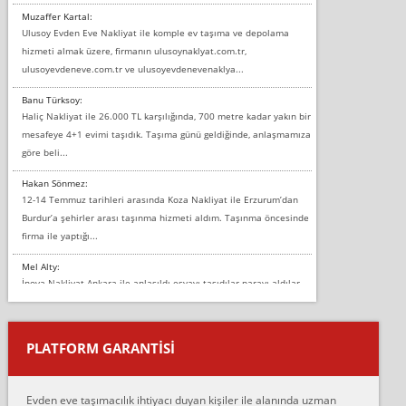
Muzaffer Kartal:
Ulusoy Evden Eve Nakliyat ile komple ev taşıma ve depolama
hizmeti almak üzere, firmanın ulusoynaklyat.com.tr,
ulusoyevdeneve.com.tr ve ulusoyevdenevenaklya...
Banu Türksoy:
Haliç Nakliyat ile 26.000 TL karşılığında, 700 metre kadar yakın bir
mesafeye 4+1 evimi taşıdık. Taşıma günü geldiğinde, anlaşmamıza
göre beli...
Hakan Sönmez:
12-14 Temmuz tarihleri arasında Koza Nakliyat ile Erzurum’dan
Burdur’a şehirler arası taşınma hizmeti aldım. Taşınma öncesinde
firma ile yaptığı...
Mel Alty:
İnova Nakliyat Ankara ile anlaşıldı eşyayı taşıdılar parayı aldılar.
Salon duvarına bir baktım birisi boydan alüminyum renkli bantı
yapıştırm...
PLATFORM GARANTİSİ
Murat:
Merhaba, bu firmayı bir arkadaş tavsiyesi üzerine tercih ettim,
hiçbir sıkıntı yaşanmayacağını ve kendilerinin çok titiz
Evden eve taşımacılık ihtiyacı duyan kişiler ile alanında uzman
çalıştıklarını, müş...