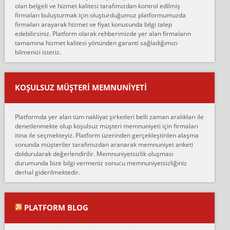
olan belgeli ve hizmet kalitesi tarafımızdan kontrol edilmiş
firmaları buluşturmak için oluşturduğumuz platformumuzda
Ahmet:
firmaları arayarak hizmet ve fiyat konusunda bilgi talep
Lüleburgaz güngünes evden eve naklyat eşyalarımı taşımak için
edebilirsiniz. Platform olarak rehberimizde yer alan firmaların
anlaştık sabah eve geldiklerinde de eşyalarımı düzgün şekilde
tamamına hizmet kalitesi yönünden garanti sağladığımızı
sarcaz demelerine r...
bilmenizi isteriz.
mehmet güldü:
Ankara ALİCANLAR NAKLİYAT Tutarsız ve ticari ahlak problemleri
var verdikleri fiyat teklifini arttırdılar. Sonrasında taşıma gününde
KOŞULSUZ MÜŞTERI MEMNUNIYETI
oldukça tutarsı...
Erol:
Platformda yer alan tüm nakliyat şirketleri belli zaman aralıkları ile
Ankara Alicanlar naklyat tel 5465524025. 2600 TL'ye ankaradan
denetlenmekte olup koşulsuz müşteri memnuniyeti için firmaları
Konya ya Alicanlar naklyat la anlaştık bu şahıs evin taşınacağı gün
itina ile seçmekteyiz. Platform üzerinden gerçekleştirilen alaşma
fiyatın mazoto gele...
sonunda müşteriler tarafımızdan aranarak memnuniyet anketi
doldurularak değerlendirilir. Memnuniyetsizlik oluşması
Fatih kokmese:
durumunda bize bilgi vermeniz sonucu memnuniyetsizliğiniz
Diyarbakır dan eşyamı getirtmek için anlaştım sözleşme yaptım.
derhal giderilmektedir.
Son anda fiyat artırdılar.. mecburiyetten tasittim.. bu kişiler ağrılı
Ankara merk...
Ali:
PLATFORM BLOG
İzmir de evim naklyat diye bir firmaya ev taşıttık, çok pişman
olduk. Asansörlü dediler sonra uraya asansör kurulmaz dediler