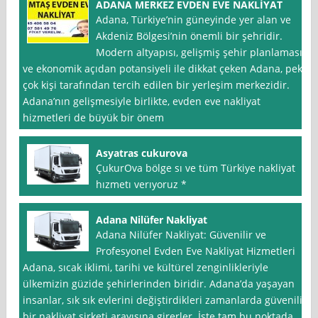
ADANA MERKEZ EVDEN EVE NAKLİYAT
Adana, Türkiye’nin güneyinde yer alan ve
Akdeniz Bölgesi’nin önemli bir şehridir.
Modern altyapısı, gelişmiş şehir planlaması
ve ekonomik açıdan potansiyeli ile dikkat çeken Adana, pek
çok kişi tarafından tercih edilen bir yerleşim merkezidir.
Adana’nın gelişmesiyle birlikte, evden eve nakliyat
hizmetleri de büyük bir önem
Asyatras cukurova
ÇukurOva bölge sı ve tüm Türkiye nakliyat
hızmetı verıyoruz *
Adana Nilüfer Nakliyat
Adana Nilüfer Nakliyat: Güvenilir ve
Profesyonel Evden Eve Nakliyat Hizmetleri
Adana, sıcak iklimi, tarihi ve kültürel zenginlikleriyle
ülkemizin güzide şehirlerinden biridir. Adana’da yaşayan
insanlar, sık sık evlerini değiştirdikleri zamanlarda güvenilir
bir nakliyat şirketi arayışına girerler. İşte tam bu noktada