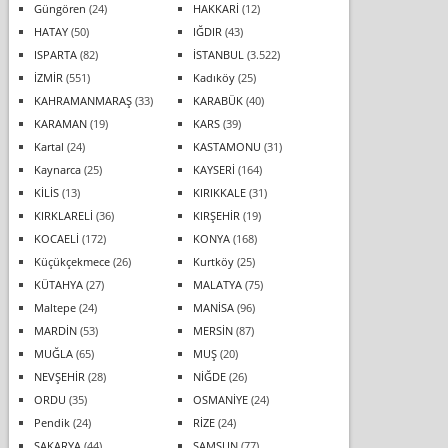
Güngören
(24)
HAKKARİ
(12)
HATAY
(50)
IĞDIR
(43)
ISPARTA
(82)
İSTANBUL
(3.522)
İZMİR
(551)
Kadıköy
(25)
KAHRAMANMARAŞ
(33)
KARABÜK
(40)
KARAMAN
(19)
KARS
(39)
Kartal
(24)
KASTAMONU
(31)
Kaynarca
(25)
KAYSERİ
(164)
KİLİS
(13)
KIRIKKALE
(31)
KIRKLARELİ
(36)
KIRŞEHİR
(19)
KOCAELİ
(172)
KONYA
(168)
Küçükçekmece
(26)
Kurtköy
(25)
KÜTAHYA
(27)
MALATYA
(75)
Maltepe
(24)
MANİSA
(96)
MARDİN
(53)
MERSİN
(87)
MUĞLA
(65)
MUŞ
(20)
NEVŞEHİR
(28)
NİĞDE
(26)
ORDU
(35)
OSMANİYE
(24)
Pendik
(24)
RİZE
(24)
SAKARYA
(44)
SAMSUN
(77)