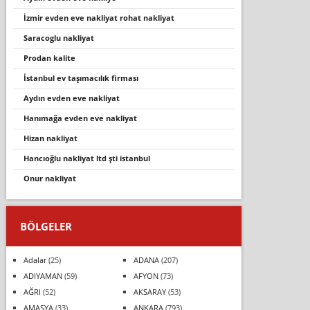
izmir evden eve nakliyat rohat nakli̇yat
saracoglu nakliyat
prodan kalite
i̇stanbul ev taşimacilik fi̇rmasi
aydın evden eve nakliyat
hanımağa evden eve nakliyat
hizan nakliyat
hancioğlu nakli̇yat ltd şti i̇stanbul
onur nakliyat
BÖLGELER
Adalar
(25)
ADANA
(207)
ADIYAMAN
(59)
AFYON
(73)
AĞRI
(52)
AKSARAY
(53)
AMASYA
(33)
ANKARA
(793)