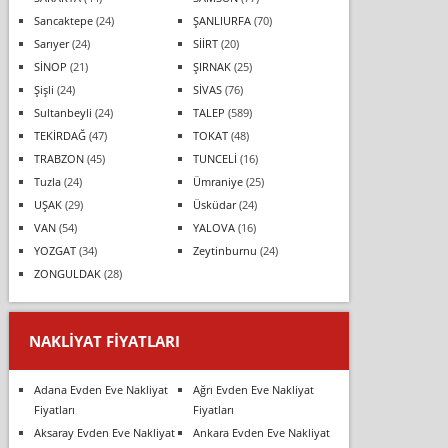
Sancaktepe
(24)
ŞANLIURFA
(70)
Sarıyer
(24)
SİİRT
(20)
SİNOP
(21)
ŞIRNAK
(25)
Şişli
(24)
SİVAS
(76)
Sultanbeyli
(24)
TALEP
(589)
TEKİRDAĞ
(47)
TOKAT
(48)
TRABZON
(45)
TUNCELİ
(16)
Tuzla
(24)
Ümraniye
(25)
UŞAK
(29)
Üsküdar
(24)
VAN
(54)
YALOVA
(16)
YOZGAT
(34)
Zeytinburnu
(24)
ZONGULDAK
(28)
NAKLIYAT FIYATLARI
Adana Evden Eve Nakliyat
Ağrı Evden Eve Nakliyat
Fiyatları
Fiyatları
Aksaray Evden Eve Nakliyat
Ankara Evden Eve Nakliyat