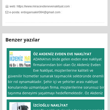
web: https://www.miracevdenevenakliyat.com
e-posta:
erdogansakir084@gmail.com
Benzer yazılar
ÖZ AKDENİZ EVDEN EVE NAKLİYAT
ADANA’nın önde gelen evden eve nakliyat
firmalarından biri olan Öz Akdeni̇z Evden
Eve Nakli̇yat, müşterilerine kaliteli ve
güvenilir hizmetler sunarak taşımacılık sektöründe önemli
bir rol oynamaktadır. Şehir içi ve şehirler arası nakliyat
konularında uzmanlaşan firma, müşterilerine sorunsuz bir
taşınma deneyimi yaşatmayı hedeflemektedir. Öz Akdeni̇z
İZCİOĞLU NAKLİYAT