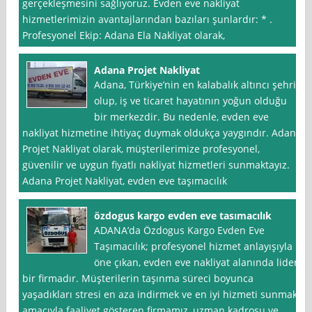
gerçekleşmesini sağlıyoruz. Evden eve nakliyat
hizmetlerimizin avantajlarından bazıları şunlardır: * .
Profesyonel Ekip: Adana Ela Nakliyat olarak,
Adana Projet Nakliyat
Adana, Türkiye’nin en kalabalık altıncı şehri
olup, iş ve ticaret hayatının yoğun olduğu
bir merkezdir. Bu nedenle, evden eve
nakliyat hizmetine ihtiyaç duymak oldukça yaygındır. Adana
Projet Nakliyat olarak, müşterilerimize profesyonel,
güvenilir ve uygun fiyatlı nakliyat hizmetleri sunmaktayız.
Adana Projet Nakliyat, evden eve taşımacılık
özdogus kargo evden eve tasımacılık
ADANA’da Özdogus Kargo Evden Eve
Taşımacılık; profesyonel hizmet anlayışıyla
öne çıkan, evden eve nakliyat alanında lider
bir firmadır. Müşterilerin taşınma süreci boyunca
yaşadıkları stresi en aza indirmek ve en iyi hizmeti sunmak
amacıyla faaliyet gösteren firmamız, uzman kadrosu ve