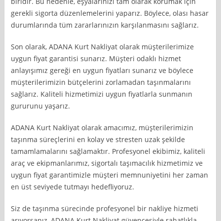
biridir. Bu nedenle, eşyalarınızı tam olarak korumak için
gerekli sigorta düzenlemelerini yaparız. Böylece, olası hasar
durumlarında tüm zararlarınızın karşılanmasını sağlarız.
Son olarak, ADANA Kurt Nakliyat olarak müşterilerimize
uygun fiyat garantisi sunarız. Müşteri odaklı hizmet
anlayışımız gereği en uygun fiyatları sunarız ve böylece
müşterilerimizin bütçelerini zorlamadan taşınmalarını
sağlarız. Kaliteli hizmetimizi uygun fiyatlarla sunmanın
gururunu yaşarız.
ADANA Kurt Nakliyat olarak amacımız, müşterilerimizin
taşınma süreçlerini en kolay ve stresten uzak şekilde
tamamlamalarını sağlamaktır. Profesyonel ekibimiz, kaliteli
araç ve ekipmanlarımız, sigortalı taşımacılık hizmetimiz ve
uygun fiyat garantimizle müşteri memnuniyetini her zaman
en üst seviyede tutmayı hedefliyoruz.
Siz de taşınma sürecinde profesyonel bir nakliye hizmeti
arıyorsanız, ADANA Kurt Nakliyat güvencesiyle rahatlıkla