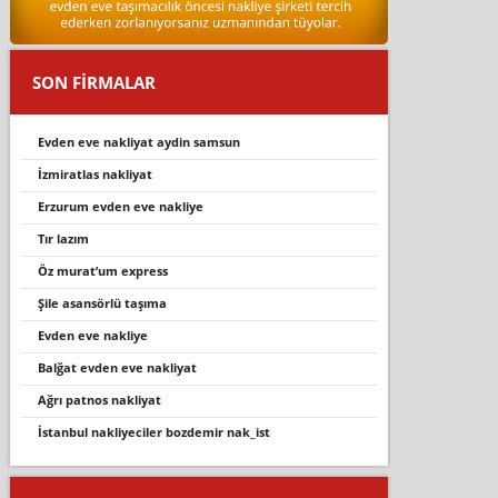
SON FİRMALAR
evden eve nakliyat aydin samsun
i̇zmiratlas nakliyat
erzurum evden eve nakliye
tır lazım
öz murat’um express
şile asansörlü taşıma
evden eve nakliye
balğat evden eve nakliyat
ağrı patnos nakliyat
i̇stanbul nakli̇yeci̇ler bozdemi̇r nak_i̇st