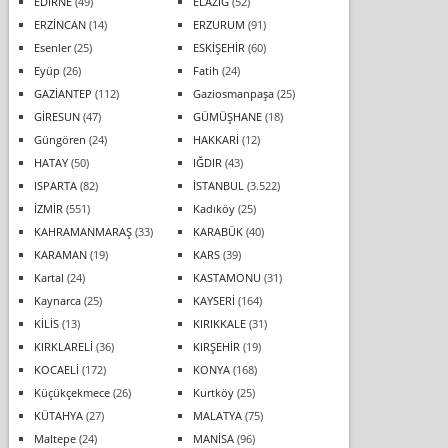
EDİRNE
(49)
ELAZIĞ
(52)
ERZİNCAN
(14)
ERZURUM
(91)
Esenler
(25)
ESKİŞEHİR
(60)
Eyüp
(26)
Fatih
(24)
GAZİANTEP
(112)
Gaziosmanpaşa
(25)
GİRESUN
(47)
GÜMÜŞHANE
(18)
Güngören
(24)
HAKKARİ
(12)
HATAY
(50)
IĞDIR
(43)
ISPARTA
(82)
İSTANBUL
(3.522)
İZMİR
(551)
Kadıköy
(25)
KAHRAMANMARAŞ
(33)
KARABÜK
(40)
KARAMAN
(19)
KARS
(39)
Kartal
(24)
KASTAMONU
(31)
Kaynarca
(25)
KAYSERİ
(164)
KİLİS
(13)
KIRIKKALE
(31)
KIRKLARELİ
(36)
KIRŞEHİR
(19)
KOCAELİ
(172)
KONYA
(168)
Küçükçekmece
(26)
Kurtköy
(25)
KÜTAHYA
(27)
MALATYA
(75)
Maltepe
(24)
MANİSA
(96)