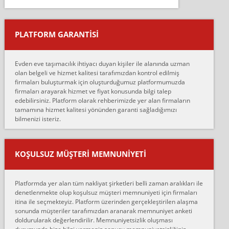
Salon duvarına bir baktım birisi boydan alüminyum renkli bantı
yapıştırm...
PLATFORM GARANTİSİ
Murat:
Merhaba, bu firmayı bir arkadaş tavsiyesi üzerine tercih ettim,
hiçbir sıkıntı yaşanmayacağını ve kendilerinin çok titiz
Evden eve taşımacılık ihtiyacı duyan kişiler ile alanında uzman
çalıştıklarını, müş...
olan belgeli ve hizmet kalitesi tarafımızdan kontrol edilmiş
firmaları buluşturmak için oluşturduğumuz platformumuzda
Ahmet:
firmaları arayarak hizmet ve fiyat konusunda bilgi talep
Lüleburgaz güngünes evden eve naklyat eşyalarımı taşımak için
edebilirsiniz. Platform olarak rehberimizde yer alan firmaların
anlaştık sabah eve geldiklerinde de eşyalarımı düzgün şekilde
tamamına hizmet kalitesi yönünden garanti sağladığımızı
sarcaz demelerine r...
bilmenizi isteriz.
mehmet güldü:
Ankara ALİCANLAR NAKLİYAT Tutarsız ve ticari ahlak problemleri
var verdikleri fiyat teklifini arttırdılar. Sonrasında taşıma gününde
KOŞULSUZ MÜŞTERI MEMNUNIYETI
oldukça tutarsı...
Erol:
Platformda yer alan tüm nakliyat şirketleri belli zaman aralıkları ile
Ankara Alicanlar naklyat tel 5465524025. 2600 TL'ye ankaradan
denetlenmekte olup koşulsuz müşteri memnuniyeti için firmaları
Konya ya Alicanlar naklyat la anlaştık bu şahıs evin taşınacağı gün
itina ile seçmekteyiz. Platform üzerinden gerçekleştirilen alaşma
fiyatın mazoto gele...
sonunda müşteriler tarafımızdan aranarak memnuniyet anketi
doldurularak değerlendirilir. Memnuniyetsizlik oluşması
Fatih kokmese: