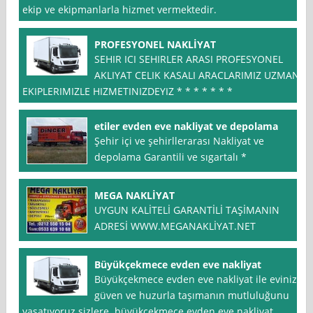
ekip ve ekipmanlarla hizmet vermektedir.
PROFESYONEL NAKLİYAT
SEHIR ICI SEHIRLER ARASI PROFESYONEL
AKLIYAT CELIK KASALI ARACLARIMIZ UZMAN
EKIPLERIMIZLE HIZMETINIZDEYIZ * * * * * * *
etiler evden eve nakliyat ve depolama
Şehir içi ve şehirllerarası Nakliyat ve
depolama Garantili ve sıgartalı *
MEGA NAKLİYAT
UYGUN KALİTELİ GARANTİLİ TAŞİMANIN
ADRESİ WWW.MEGANAKLİYAT.NET
Büyükçekmece evden eve nakliyat
Büyükçekmece evden eve nakliyat ile evinizi
güven ve huzurla taşımanın mutluluğunu
yaşatıyoruz sizlere. büyükçekmece evden eve nakliyat