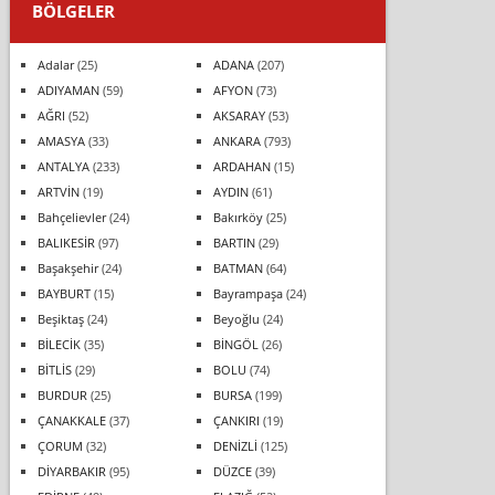
BÖLGELER
Adalar
(25)
ADANA
(207)
ADIYAMAN
(59)
AFYON
(73)
AĞRI
(52)
AKSARAY
(53)
AMASYA
(33)
ANKARA
(793)
ANTALYA
(233)
ARDAHAN
(15)
ARTVİN
(19)
AYDIN
(61)
Bahçelievler
(24)
Bakırköy
(25)
BALIKESİR
(97)
BARTIN
(29)
Başakşehir
(24)
BATMAN
(64)
BAYBURT
(15)
Bayrampaşa
(24)
Beşiktaş
(24)
Beyoğlu
(24)
BİLECİK
(35)
BİNGÖL
(26)
BİTLİS
(29)
BOLU
(74)
BURDUR
(25)
BURSA
(199)
ÇANAKKALE
(37)
ÇANKIRI
(19)
ÇORUM
(32)
DENİZLİ
(125)
DİYARBAKIR
(95)
DÜZCE
(39)