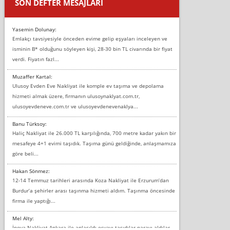
SON DEFTER MESAJLARI
Yasemin Dolunay:
Emlakçı tavsiyesiyle önceden evime gelip eşyaları inceleyen ve
isminin B* olduğunu söyleyen kişi, 28-30 bin TL civarında bir fiyat
verdi. Fiyatın fazl...
Muzaffer Kartal:
Ulusoy Evden Eve Nakliyat ile komple ev taşıma ve depolama
hizmeti almak üzere, firmanın ulusoynaklyat.com.tr,
ulusoyevdeneve.com.tr ve ulusoyevdenevenaklya...
Banu Türksoy:
Haliç Nakliyat ile 26.000 TL karşılığında, 700 metre kadar yakın bir
mesafeye 4+1 evimi taşıdık. Taşıma günü geldiğinde, anlaşmamıza
göre beli...
Hakan Sönmez:
12-14 Temmuz tarihleri arasında Koza Nakliyat ile Erzurum’dan
Burdur’a şehirler arası taşınma hizmeti aldım. Taşınma öncesinde
firma ile yaptığı...
Mel Alty:
İnova Nakliyat Ankara ile anlaşıldı eşyayı taşıdılar parayı aldılar.