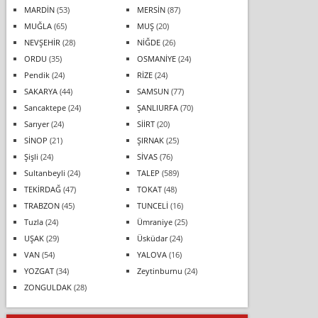
MARDİN
(53)
MERSİN
(87)
MUĞLA
(65)
MUŞ
(20)
NEVŞEHİR
(28)
NİĞDE
(26)
ORDU
(35)
OSMANİYE
(24)
Pendik
(24)
RİZE
(24)
SAKARYA
(44)
SAMSUN
(77)
Sancaktepe
(24)
ŞANLIURFA
(70)
Sarıyer
(24)
SİİRT
(20)
SİNOP
(21)
ŞIRNAK
(25)
Şişli
(24)
SİVAS
(76)
Sultanbeyli
(24)
TALEP
(589)
TEKİRDAĞ
(47)
TOKAT
(48)
TRABZON
(45)
TUNCELİ
(16)
Tuzla
(24)
Ümraniye
(25)
UŞAK
(29)
Üsküdar
(24)
VAN
(54)
YALOVA
(16)
YOZGAT
(34)
Zeytinburnu
(24)
ZONGULDAK
(28)