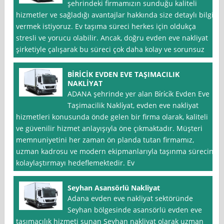
şehrindeki firmamızın sunduğu kaliteli
hizmetler ve sağladığı avantajlar hakkında size detaylı bilgi
vermek istiyoruz. Ev taşıma süreci herkes için oldukça
stresli ve yorucu olabilir. Ancak, doğru evden eve nakliyat
şirketiyle çalışarak bu süreci çok daha kolay ve sorunsuz
BİRİCİK EVDEN EVE TAŞIMACILIK
NAKLİYAT
ADANA şehrinde yer alan Bi̇ri̇ci̇k Evden Eve
Taşimacilik Nakli̇yat, evden eve nakliyat
hizmetleri konusunda önde gelen bir firma olarak, kaliteli
ve güvenilir hizmet anlayışıyla öne çıkmaktadır. Müşteri
memnuniyetini her zaman ön planda tutan firmamız,
uzman kadrosu ve modern ekipmanlarıyla taşınma sürecini
kolaylaştırmayı hedeflemektedir. Ev
Seyhan Asansörlü Nakliyat
Adana evden eve nakliyat sektöründe
Seyhan bölgesinde asansörlü evden eve
taşımacılık hizmeti sunan Seyhan nakliyat olarak uzman