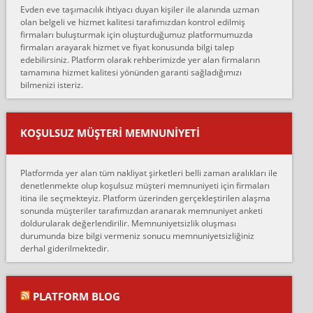
Evden eve taşımacılık ihtiyacı duyan kişiler ile alanında uzman
çalıştıklarını, müş...
olan belgeli ve hizmet kalitesi tarafımızdan kontrol edilmiş
firmaları buluşturmak için oluşturduğumuz platformumuzda
Ahmet:
firmaları arayarak hizmet ve fiyat konusunda bilgi talep
Lüleburgaz güngünes evden eve naklyat eşyalarımı taşımak için
edebilirsiniz. Platform olarak rehberimizde yer alan firmaların
anlaştık sabah eve geldiklerinde de eşyalarımı düzgün şekilde
tamamına hizmet kalitesi yönünden garanti sağladığımızı
sarcaz demelerine r...
bilmenizi isteriz.
mehmet güldü:
Ankara ALİCANLAR NAKLİYAT Tutarsız ve ticari ahlak problemleri
var verdikleri fiyat teklifini arttırdılar. Sonrasında taşıma gününde
KOŞULSUZ MÜŞTERI MEMNUNIYETI
oldukça tutarsı...
Erol:
Platformda yer alan tüm nakliyat şirketleri belli zaman aralıkları ile
Ankara Alicanlar naklyat tel 5465524025. 2600 TL'ye ankaradan
denetlenmekte olup koşulsuz müşteri memnuniyeti için firmaları
Konya ya Alicanlar naklyat la anlaştık bu şahıs evin taşınacağı gün
itina ile seçmekteyiz. Platform üzerinden gerçekleştirilen alaşma
fiyatın mazoto gele...
sonunda müşteriler tarafımızdan aranarak memnuniyet anketi
doldurularak değerlendirilir. Memnuniyetsizlik oluşması
Fatih kokmese:
durumunda bize bilgi vermeniz sonucu memnuniyetsizliğiniz
Diyarbakır dan eşyamı getirtmek için anlaştım sözleşme yaptım.
derhal giderilmektedir.
Son anda fiyat artırdılar.. mecburiyetten tasittim.. bu kişiler ağrılı
Ankara merk...
Ali:
PLATFORM BLOG
İzmir de evim naklyat diye bir firmaya ev taşıttık, çok pişman