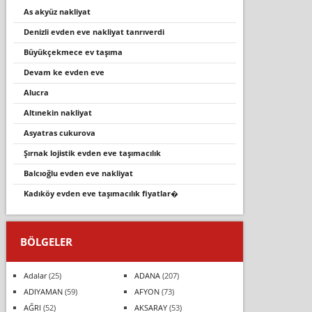
as akyüz nakliyat
denizli evden eve nakliyat tanrıverdi
büyükçekmece ev taşıma
devam ke evden eve
alucra
altineki̇n nakli̇yat
asyatras cukurova
şırnak lojistik evden eve taşımacılık
balcıoğlu evden eve nakliyat
kadıköy evden eve taşımacılık fiyatlar�
BÖLGELER
Adalar
(25)
ADANA
(207)
ADIYAMAN
(59)
AFYON
(73)
AĞRI
(52)
AKSARAY
(53)