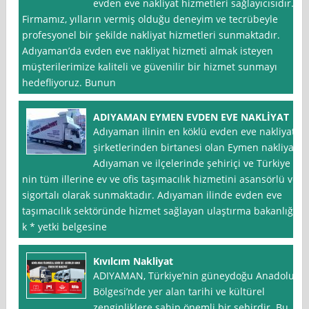
evden eve nakliyat hizmetleri sağlayıcısıdır.
Firmamız, yılların vermiş olduğu deneyim ve tecrübeyle
profesyonel bir şekilde nakliyat hizmetleri sunmaktadır.
Adıyaman’da evden eve nakliyat hizmeti almak isteyen
müşterilerimize kaliteli ve güvenilir bir hizmet sunmayı
hedefliyoruz. Bunun
ADIYAMAN EYMEN EVDEN EVE NAKLİYAT
Adıyaman ilinin en köklü evden eve nakliyat
şirketlerinden birtanesi olan Eymen nakliyat
Adıyaman ve ilçelerinde şehiriçi ve Türkiye
nin tüm illerine ev ve ofis taşımacılık hizmetini asansörlü ve
sigortalı olarak sunmaktadır. Adıyaman ilinde evden eve
taşımacılık sektöründe hizmet sağlayan ulaştırma bakanlığı
k * yetki belgesine
Kıvılcım Nakliyat
ADIYAMAN, Türkiye’nin güneydoğu Anadolu
Bölgesi’nde yer alan tarihi ve kültürel
zenginliklere sahip önemli bir şehirdir. Bu