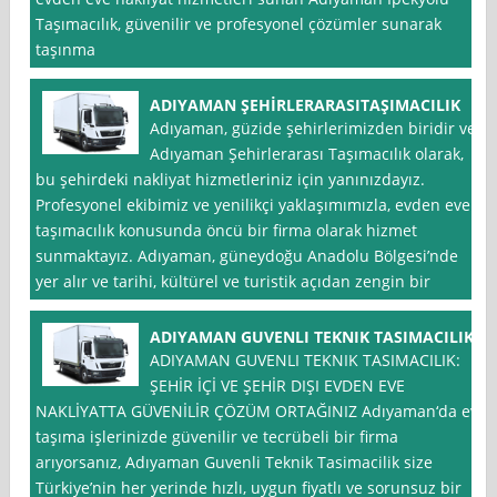
Taşımacılık, güvenilir ve profesyonel çözümler sunarak
taşınma
ADIYAMAN ŞEHİRLERARASITAŞIMACILIK
Adıyaman, güzide şehirlerimizden biridir ve
Adıyaman Şehirlerarası Taşımacılık olarak,
bu şehirdeki nakliyat hizmetleriniz için yanınızdayız.
Profesyonel ekibimiz ve yenilikçi yaklaşımımızla, evden eve
taşımacılık konusunda öncü bir firma olarak hizmet
sunmaktayız. Adıyaman, güneydoğu Anadolu Bölgesi’nde
yer alır ve tarihi, kültürel ve turistik açıdan zengin bir
ADIYAMAN GUVENLI TEKNIK TASIMACILIK
ADIYAMAN GUVENLI TEKNIK TASIMACILIK:
ŞEHİR İÇİ VE ŞEHİR DIŞI EVDEN EVE
NAKLİYATTA GÜVENİLİR ÇÖZÜM ORTAĞINIZ Adıyaman‘da ev
taşıma işlerinizde güvenilir ve tecrübeli bir firma
arıyorsanız, Adıyaman Guvenli Teknik Tasimacilik size
Türkiye’nin her yerinde hızlı, uygun fiyatlı ve sorunsuz bir