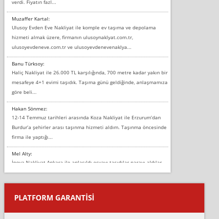
verdi. Fiyatın fazl...
Muzaffer Kartal:
Ulusoy Evden Eve Nakliyat ile komple ev taşıma ve depolama
hizmeti almak üzere, firmanın ulusoynaklyat.com.tr,
ulusoyevdeneve.com.tr ve ulusoyevdenevenaklya...
Banu Türksoy:
Haliç Nakliyat ile 26.000 TL karşılığında, 700 metre kadar yakın bir
mesafeye 4+1 evimi taşıdık. Taşıma günü geldiğinde, anlaşmamıza
göre beli...
Hakan Sönmez:
12-14 Temmuz tarihleri arasında Koza Nakliyat ile Erzurum’dan
Burdur’a şehirler arası taşınma hizmeti aldım. Taşınma öncesinde
firma ile yaptığı...
Mel Alty:
İnova Nakliyat Ankara ile anlaşıldı eşyayı taşıdılar parayı aldılar.
Salon duvarına bir baktım birisi boydan alüminyum renkli bantı
yapıştırm...
PLATFORM GARANTİSİ
Murat:
Merhaba, bu firmayı bir arkadaş tavsiyesi üzerine tercih ettim,
hiçbir sıkıntı yaşanmayacağını ve kendilerinin çok titiz