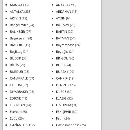
AMASYA
(33)
ANKARA
(793)
ANTALYA
(233)
ARDAHAN
(15)
ARTVİN
(19)
AYDIN
(61)
Bahçelievler
(24)
Bakırköy
(25)
BALIKESİR
(97)
BARTIN
(29)
Başakşehir
(24)
BATMAN
(64)
BAYBURT
(15)
Bayrampaşa
(24)
Beşiktaş
(24)
Beyoğlu
(24)
BİLECİK
(35)
BİNGÖL
(26)
BİTLİS
(29)
BOLU
(74)
BURDUR
(25)
BURSA
(199)
ÇANAKKALE
(37)
ÇANKIRI
(19)
ÇORUM
(32)
DENİZLİ
(125)
DİYARBAKIR
(95)
DÜZCE
(39)
EDİRNE
(49)
ELAZIĞ
(52)
ERZİNCAN
(14)
ERZURUM
(91)
Esenler
(25)
ESKİŞEHİR
(60)
Eyüp
(26)
Fatih
(24)
GAZİANTEP
(112)
Gaziosmanpaşa
(25)