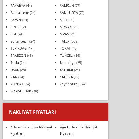
SAKARYA
(44)
SAMSUN
(77)
Sancaktepe
(24)
ŞANLIURFA
(70)
Sarıyer
(24)
SİİRT
(20)
SİNOP
(21)
ŞIRNAK
(25)
Şişli
(24)
SİVAS
(76)
Sultanbeyli
(24)
TALEP
(589)
TEKİRDAĞ
(47)
TOKAT
(48)
TRABZON
(45)
TUNCELİ
(16)
Tuzla
(24)
Ümraniye
(25)
UŞAK
(29)
Üsküdar
(24)
VAN
(54)
YALOVA
(16)
YOZGAT
(34)
Zeytinburnu
(24)
ZONGULDAK
(28)
NAKLIYAT FIYATLARI
Adana Evden Eve Nakliyat
Ağrı Evden Eve Nakliyat
Fiyatları
Fiyatları