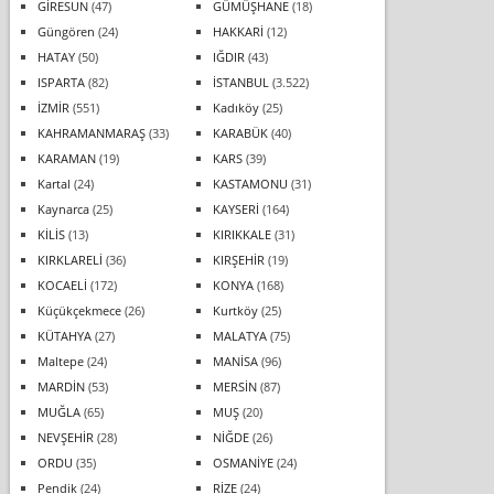
GİRESUN
(47)
GÜMÜŞHANE
(18)
Güngören
(24)
HAKKARİ
(12)
HATAY
(50)
IĞDIR
(43)
ISPARTA
(82)
İSTANBUL
(3.522)
İZMİR
(551)
Kadıköy
(25)
KAHRAMANMARAŞ
(33)
KARABÜK
(40)
KARAMAN
(19)
KARS
(39)
Kartal
(24)
KASTAMONU
(31)
Kaynarca
(25)
KAYSERİ
(164)
KİLİS
(13)
KIRIKKALE
(31)
KIRKLARELİ
(36)
KIRŞEHİR
(19)
KOCAELİ
(172)
KONYA
(168)
Küçükçekmece
(26)
Kurtköy
(25)
KÜTAHYA
(27)
MALATYA
(75)
Maltepe
(24)
MANİSA
(96)
MARDİN
(53)
MERSİN
(87)
MUĞLA
(65)
MUŞ
(20)
NEVŞEHİR
(28)
NİĞDE
(26)
ORDU
(35)
OSMANİYE
(24)
Pendik
(24)
RİZE
(24)