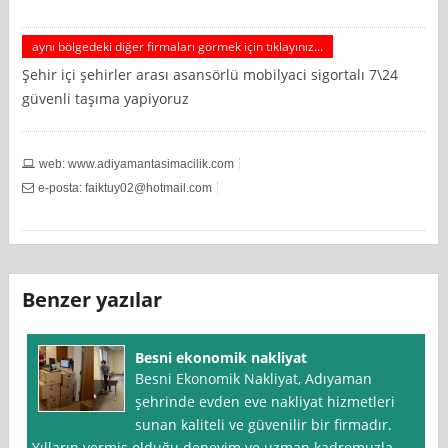
aynı bölgedeki diğer firmaları görmek için tıklayınız...
Şehir içi şehirler arası asansörlü mobilyaci sigortalı 7\24
güvenli taşıma yapiyoruz
web: www.adiyamantasimacilik.com
e-posta:
faiktuy02@hotmail.com
Benzer yazılar
Besni ekonomik nakliyat
Besni Ekonomik Nakliyat, Adıyaman
şehrinde evden eve nakliyat hizmetleri
sunan kaliteli ve güvenilir bir firmadır.
Yılların vermiş olduğu deneyim ve uzman kadromuzla