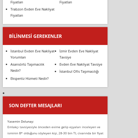
Fiyatları
Fiyatları
Trabzon Evden Eve Nakliyat
Fiyatları
BILINMESI GEREKENLER
İstanbul Evden Eve Nakliyat
İzmir Evden Eve Nakliyat
Yorumları
Tavsiye
Asansörlü Taşımacılık
Evden Eve Nakliyat Tavsiye
Nedir?
İstanbul Ofis Taşımacılığı
Ekspertiz Hizmeti Nedir?
SON DEFTER MESAJLARI
Yasemin Dolunay:
Emlakçı tavsiyesiyle önceden evime gelip eşyaları inceleyen ve
isminin B* olduğunu söyleyen kişi, 28-30 bin TL civarında bir fiyat