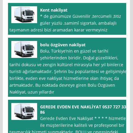
Kent nakliyat
* de günümüze Güvenilir ,tercümeli ,titiz
güler yüzlü ,samimî sigortalı, ambalajlı
taşımanın adresi bizi aramadan karar vermeyiniz
bolu özgüven nakliyat
Bolu, Türkiye’nin en güzel ve tarihi
şehirlerinden biridir. Doğal güzellikleri,
tarihi dokusu ve zengin kültürel mirasıyla her yıl binlerce
turisti ağırlamaktadır. Şehrin bu popülaritesi ve gelişimiyle
birlikte, evden eve nakliyat hizmetlerine olan ihtiyaç da
artmaktadır. Bu noktada devreye giren Bolu Özgüven
Nakliyat, uzun yıllardır
GEREDE EVDEN EVE NAKLİYAT 0537 727 33
86
Gerede Evden Eve Nakliyat * * * * hizmetleri
ile müşterilerine kaliteli ve profesyonel bir
taşımacılık hizmeti sunmaktadır. BOLU ve çevresindeki