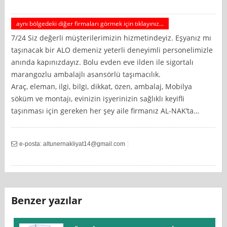
aynı bölgedeki diğer firmaları görmek için tıklayınız...
7/24 Siz değerli müşterilerimizin hizmetindeyiz. Eşyanız mı
taşınacak bir ALO demeniz yeterli deneyimli personelimizle
anında kapınızdayız. Bolu evden eve ilden ile sigortalı
marangozlu ambalajlı asansörlü taşımacılık.
Araç, eleman, ilgi, bilgi, dikkat, özen, ambalaj, Mobilya
söküm ve montajı, evinizin işyerinizin sağlıklı keyifli
taşınması için gereken her şey aile firmanız AL-NAK’ta…
e-posta:
altunernakliyat14@gmail.com
Benzer yazılar