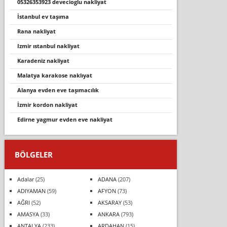
05326353923 deveci̇oglu nakli̇yat
i̇stanbul ev taşıma
rana nakliyat
izmir istanbul nakliyat
karadeniz nakliyat
malatya karakose naklıyat
alanya evden eve taşımacılık
i̇zmir kordon nakliyat
edirne yagmur evden eve nakliyat
BÖLGELER
Adalar
(25)
ADANA
(207)
ADIYAMAN
(59)
AFYON
(73)
AĞRI
(52)
AKSARAY
(53)
AMASYA
(33)
ANKARA
(793)
ANTALYA
(233)
ARDAHAN
(15)