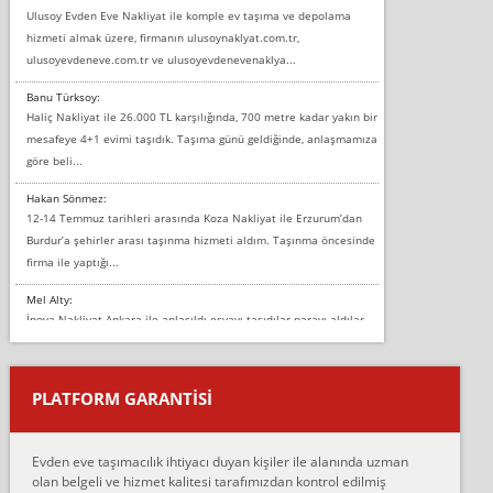
Ulusoy Evden Eve Nakliyat ile komple ev taşıma ve depolama
hizmeti almak üzere, firmanın ulusoynaklyat.com.tr,
ulusoyevdeneve.com.tr ve ulusoyevdenevenaklya...
Banu Türksoy:
Haliç Nakliyat ile 26.000 TL karşılığında, 700 metre kadar yakın bir
mesafeye 4+1 evimi taşıdık. Taşıma günü geldiğinde, anlaşmamıza
göre beli...
Hakan Sönmez:
12-14 Temmuz tarihleri arasında Koza Nakliyat ile Erzurum’dan
Burdur’a şehirler arası taşınma hizmeti aldım. Taşınma öncesinde
firma ile yaptığı...
Mel Alty:
İnova Nakliyat Ankara ile anlaşıldı eşyayı taşıdılar parayı aldılar.
Salon duvarına bir baktım birisi boydan alüminyum renkli bantı
yapıştırm...
PLATFORM GARANTİSİ
Murat:
Merhaba, bu firmayı bir arkadaş tavsiyesi üzerine tercih ettim,
hiçbir sıkıntı yaşanmayacağını ve kendilerinin çok titiz
Evden eve taşımacılık ihtiyacı duyan kişiler ile alanında uzman
çalıştıklarını, müş...
olan belgeli ve hizmet kalitesi tarafımızdan kontrol edilmiş