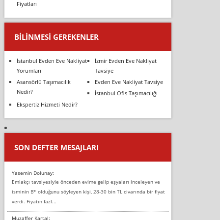
Fiyatları
BILINMESI GEREKENLER
İstanbul Evden Eve Nakliyat
İzmir Evden Eve Nakliyat
Yorumları
Tavsiye
Asansörlü Taşımacılık
Evden Eve Nakliyat Tavsiye
Nedir?
İstanbul Ofis Taşımacılığı
Ekspertiz Hizmeti Nedir?
SON DEFTER MESAJLARI
Yasemin Dolunay:
Emlakçı tavsiyesiyle önceden evime gelip eşyaları inceleyen ve
isminin B* olduğunu söyleyen kişi, 28-30 bin TL civarında bir fiyat
verdi. Fiyatın fazl...
Muzaffer Kartal: