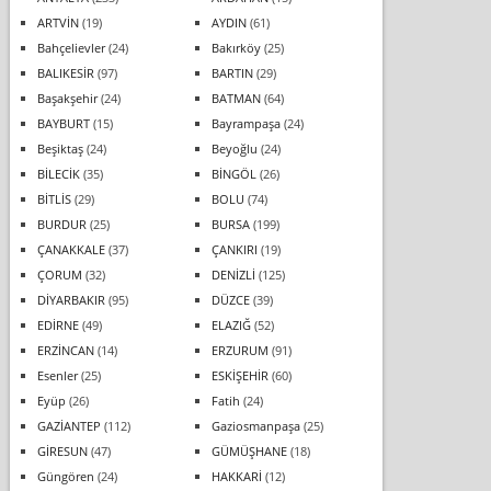
ARTVİN
(19)
AYDIN
(61)
Bahçelievler
(24)
Bakırköy
(25)
BALIKESİR
(97)
BARTIN
(29)
Başakşehir
(24)
BATMAN
(64)
BAYBURT
(15)
Bayrampaşa
(24)
Beşiktaş
(24)
Beyoğlu
(24)
BİLECİK
(35)
BİNGÖL
(26)
BİTLİS
(29)
BOLU
(74)
BURDUR
(25)
BURSA
(199)
ÇANAKKALE
(37)
ÇANKIRI
(19)
ÇORUM
(32)
DENİZLİ
(125)
DİYARBAKIR
(95)
DÜZCE
(39)
EDİRNE
(49)
ELAZIĞ
(52)
ERZİNCAN
(14)
ERZURUM
(91)
Esenler
(25)
ESKİŞEHİR
(60)
Eyüp
(26)
Fatih
(24)
GAZİANTEP
(112)
Gaziosmanpaşa
(25)
GİRESUN
(47)
GÜMÜŞHANE
(18)
Güngören
(24)
HAKKARİ
(12)