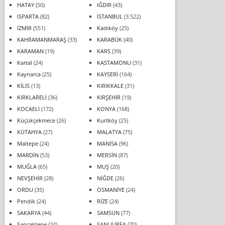
HATAY
(50)
IĞDIR
(43)
ISPARTA
(82)
İSTANBUL
(3.522)
İZMİR
(551)
Kadıköy
(25)
KAHRAMANMARAŞ
(33)
KARABÜK
(40)
KARAMAN
(19)
KARS
(39)
Kartal
(24)
KASTAMONU
(31)
Kaynarca
(25)
KAYSERİ
(164)
KİLİS
(13)
KIRIKKALE
(31)
KIRKLARELİ
(36)
KIRŞEHİR
(19)
KOCAELİ
(172)
KONYA
(168)
Küçükçekmece
(26)
Kurtköy
(25)
KÜTAHYA
(27)
MALATYA
(75)
Maltepe
(24)
MANİSA
(96)
MARDİN
(53)
MERSİN
(87)
MUĞLA
(65)
MUŞ
(20)
NEVŞEHİR
(28)
NİĞDE
(26)
ORDU
(35)
OSMANİYE
(24)
Pendik
(24)
RİZE
(24)
SAKARYA
(44)
SAMSUN
(77)
Sancaktepe
(24)
ŞANLIURFA
(70)