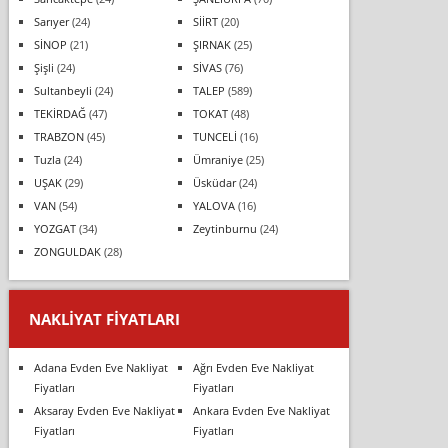
Sarıyer
(24)
SİİRT
(20)
SİNOP
(21)
ŞIRNAK
(25)
Şişli
(24)
SİVAS
(76)
Sultanbeyli
(24)
TALEP
(589)
TEKİRDAĞ
(47)
TOKAT
(48)
TRABZON
(45)
TUNCELİ
(16)
Tuzla
(24)
Ümraniye
(25)
UŞAK
(29)
Üsküdar
(24)
VAN
(54)
YALOVA
(16)
YOZGAT
(34)
Zeytinburnu
(24)
ZONGULDAK
(28)
NAKLIYAT FIYATLARI
Adana Evden Eve Nakliyat
Ağrı Evden Eve Nakliyat
Fiyatları
Fiyatları
Aksaray Evden Eve Nakliyat
Ankara Evden Eve Nakliyat
Fiyatları
Fiyatları