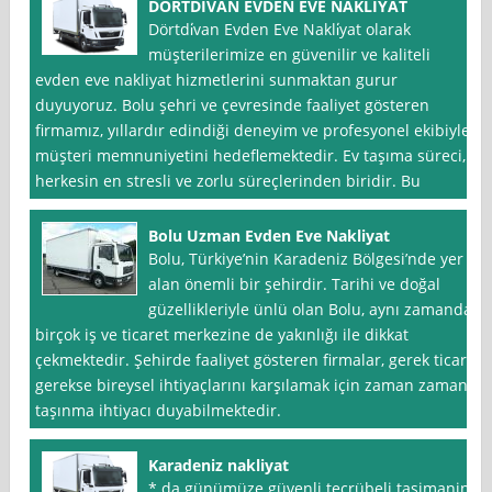
DÖRTDİVAN EVDEN EVE NAKLİYAT
Dörtdi̇van Evden Eve Nakli̇yat olarak
müşterilerimize en güvenilir ve kaliteli
evden eve nakliyat hizmetlerini sunmaktan gurur
duyuyoruz. Bolu şehri ve çevresinde faaliyet gösteren
firmamız, yıllardır edindiği deneyim ve profesyonel ekibiyle
müşteri memnuniyetini hedeflemektedir. Ev taşıma süreci,
herkesin en stresli ve zorlu süreçlerinden biridir. Bu
Bolu Uzman Evden Eve Nakliyat
Bolu, Türkiye’nin Karadeniz Bölgesi’nde yer
alan önemli bir şehirdir. Tarihi ve doğal
güzellikleriyle ünlü olan Bolu, aynı zamanda
birçok iş ve ticaret merkezine de yakınlığı ile dikkat
çekmektedir. Şehirde faaliyet gösteren firmalar, gerek ticari
gerekse bireysel ihtiyaçlarını karşılamak için zaman zaman
taşınma ihtiyacı duyabilmektedir.
Karadeniz nakliyat
* da günümüze güvenli tecrübeli taşimanin