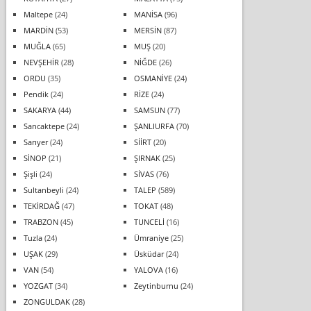
Maltepe
(24)
MANİSA
(96)
MARDİN
(53)
MERSİN
(87)
MUĞLA
(65)
MUŞ
(20)
NEVŞEHİR
(28)
NİĞDE
(26)
ORDU
(35)
OSMANİYE
(24)
Pendik
(24)
RİZE
(24)
SAKARYA
(44)
SAMSUN
(77)
Sancaktepe
(24)
ŞANLIURFA
(70)
Sarıyer
(24)
SİİRT
(20)
SİNOP
(21)
ŞIRNAK
(25)
Şişli
(24)
SİVAS
(76)
Sultanbeyli
(24)
TALEP
(589)
TEKİRDAĞ
(47)
TOKAT
(48)
TRABZON
(45)
TUNCELİ
(16)
Tuzla
(24)
Ümraniye
(25)
UŞAK
(29)
Üsküdar
(24)
VAN
(54)
YALOVA
(16)
YOZGAT
(34)
Zeytinburnu
(24)
ZONGULDAK
(28)