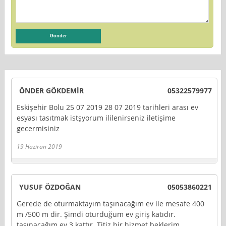
ÖNDER GÖKDEMİR
05322579977
Eskişehir Bolu 25 07 2019 28 07 2019 tarihleri arası ev
esyası tasıtmak istşyorum ililenirseniz iletişime
gecermisiniz
19 Haziran 2019
YUSUF ÖZDOĞAN
05053860221
Gerede de oturmaktayım taşınacağım ev ile mesafe 400
m /500 m dir. Şimdi oturduğum ev giriş katıdır.
taşınacağım ev 3 kattır. Titiz bir hizmet beklerim.