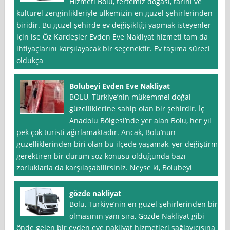
Hizmeti Bolu, tertemiz doğası, tarihi ve
kültürel zenginlikleriyle ülkemizin en güzel şehirlerinden
biridir. Bu güzel şehirde ev değişikliği yapmak isteyenler
için ise Öz Kardeşler Evden Eve Nakliyat hizmeti tam da
ihtiyaçlarını karşılayacak bir seçenektir. Ev taşıma süreci
oldukça
Bolubeyi Evden Eve Nakliyat
BOLU, Türkiye’nin mükemmel doğal
güzelliklerine sahip olan bir şehirdir. İç
Anadolu Bölgesi’nde yer alan Bolu, her yıl
pek çok turisti ağırlamaktadır. Ancak, Bolu’nun
güzelliklerinden biri olan bu ilçede yaşamak, yer değiştirme
gerektiren bir durum söz konusu olduğunda bazı
zorluklarla da karşılaşabilirsiniz. Neyse ki, Bolubeyi
gözde nakliyat
Bolu, Türkiye’nin en güzel şehirlerinden biri
olmasının yanı sıra, Gözde Nakliyat gibi
önde gelen bir evden eve nakliyat hizmetleri sağlayıcısına