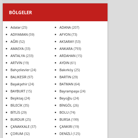
BÖLGELER
Adalar
(25)
ADANA
(207)
ADIYAMAN
(59)
AFYON
(73)
AĞRI
(52)
AKSARAY
(53)
AMASYA
(33)
ANKARA
(793)
ANTALYA
(233)
ARDAHAN
(15)
ARTVİN
(19)
AYDIN
(61)
Bahçelievler
(24)
Bakırköy
(25)
BALIKESİR
(97)
BARTIN
(29)
Başakşehir
(24)
BATMAN
(64)
BAYBURT
(15)
Bayrampaşa
(24)
Beşiktaş
(24)
Beyoğlu
(24)
BİLECİK
(35)
BİNGÖL
(26)
BİTLİS
(29)
BOLU
(74)
BURDUR
(25)
BURSA
(199)
ÇANAKKALE
(37)
ÇANKIRI
(19)
ÇORUM
(32)
DENİZLİ
(125)