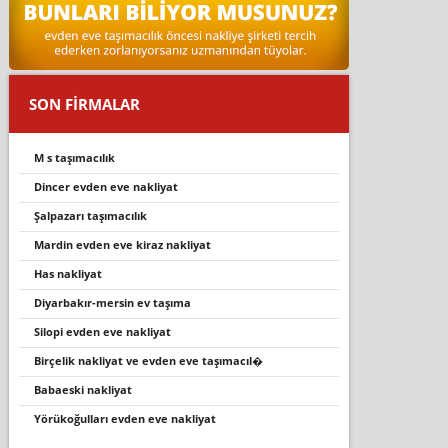
SON FİRMALAR
m s taşimacilik
dincer evden eve nakliyat
şalpazari taşimacilik
mardi̇n evden eve ki̇raz nakli̇yat
has nakliyat
di̇yarbakir-mersi̇n ev taşima
si̇lopi̇ evden eve nakli̇yat
birçelik nakliyat ve evden eve taşımacıl�
babaeski nakliyat
yörükoğulları evden eve nakliyat