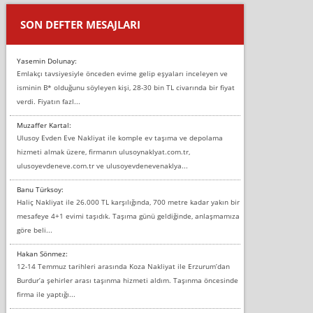
SON DEFTER MESAJLARI
Yasemin Dolunay:
Emlakçı tavsiyesiyle önceden evime gelip eşyaları inceleyen ve
isminin B* olduğunu söyleyen kişi, 28-30 bin TL civarında bir fiyat
verdi. Fiyatın fazl...
Muzaffer Kartal:
Ulusoy Evden Eve Nakliyat ile komple ev taşıma ve depolama
hizmeti almak üzere, firmanın ulusoynaklyat.com.tr,
ulusoyevdeneve.com.tr ve ulusoyevdenevenaklya...
Banu Türksoy:
Haliç Nakliyat ile 26.000 TL karşılığında, 700 metre kadar yakın bir
mesafeye 4+1 evimi taşıdık. Taşıma günü geldiğinde, anlaşmamıza
göre beli...
Hakan Sönmez:
12-14 Temmuz tarihleri arasında Koza Nakliyat ile Erzurum’dan
Burdur’a şehirler arası taşınma hizmeti aldım. Taşınma öncesinde
firma ile yaptığı...