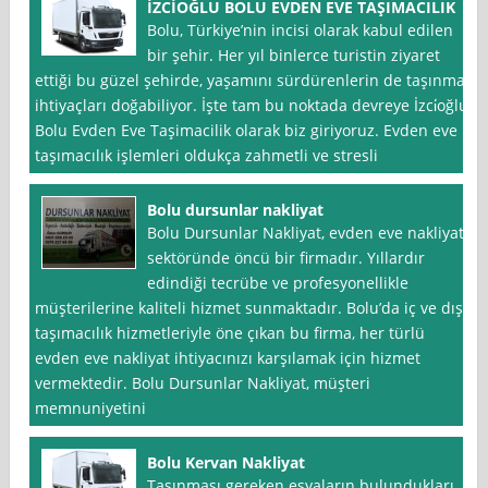
İZCİOĞLU BOLU EVDEN EVE TAŞIMACILIK
Bolu, Türkiye’nin incisi olarak kabul edilen
bir şehir. Her yıl binlerce turistin ziyaret
ettiği bu güzel şehirde, yaşamını sürdürenlerin de taşınma
ihtiyaçları doğabiliyor. İşte tam bu noktada devreye İzci̇oğlu
Bolu Evden Eve Taşimacilik olarak biz giriyoruz. Evden eve
taşımacılık işlemleri oldukça zahmetli ve stresli
Bolu dursunlar nakliyat
Bolu Dursunlar Nakliyat, evden eve nakliyat
sektöründe öncü bir firmadır. Yıllardır
edindiği tecrübe ve profesyonellikle
müşterilerine kaliteli hizmet sunmaktadır. Bolu’da iç ve dış
taşımacılık hizmetleriyle öne çıkan bu firma, her türlü
evden eve nakliyat ihtiyacınızı karşılamak için hizmet
vermektedir. Bolu Dursunlar Nakliyat, müşteri
memnuniyetini
Bolu Kervan Nakliyat
Taşınması gereken eşyaların bulundukları