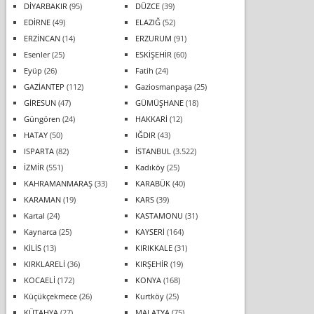
DİYARBAKIR
(95)
DÜZCE
(39)
EDİRNE
(49)
ELAZIĞ
(52)
ERZİNCAN
(14)
ERZURUM
(91)
Esenler
(25)
ESKİŞEHİR
(60)
Eyüp
(26)
Fatih
(24)
GAZİANTEP
(112)
Gaziosmanpaşa
(25)
GİRESUN
(47)
GÜMÜŞHANE
(18)
Güngören
(24)
HAKKARİ
(12)
HATAY
(50)
IĞDIR
(43)
ISPARTA
(82)
İSTANBUL
(3.522)
İZMİR
(551)
Kadıköy
(25)
KAHRAMANMARAŞ
(33)
KARABÜK
(40)
KARAMAN
(19)
KARS
(39)
Kartal
(24)
KASTAMONU
(31)
Kaynarca
(25)
KAYSERİ
(164)
KİLİS
(13)
KIRIKKALE
(31)
KIRKLARELİ
(36)
KIRŞEHİR
(19)
KOCAELİ
(172)
KONYA
(168)
Küçükçekmece
(26)
Kurtköy
(25)
KÜTAHYA
(27)
MALATYA
(75)