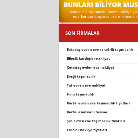
SON FİRMALAR
esdadaş evden eve sansörlü taşımacılık
bilecik kardeşler nakli̇yat
çetintaş evden eve nakliyat
ereğli̇ taşimacilik
tut evden eve nakli̇yat
hinis taşimacilik
kartal evden eve taşımacılık fiyatları
kartal asansörlü taşıma
şile evden eve taşımacılık fiyatları
esenler nakliye fiyatları