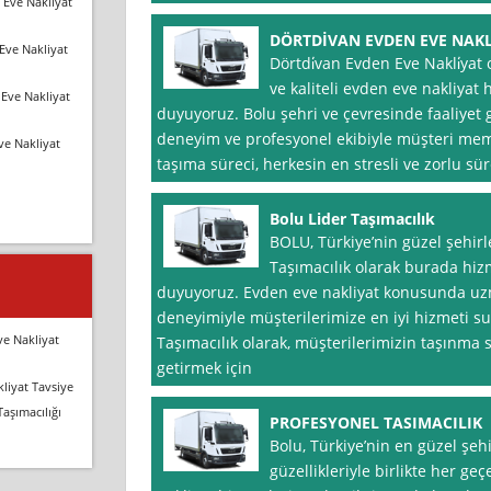
 Eve Nakliyat
DÖRTDİVAN EVDEN EVE NAK
Eve Nakliyat
Dörtdi̇van Evden Eve Nakli̇yat
ve kaliteli evden eve nakliyat
Eve Nakliyat
duyuyoruz. Bolu şehri ve çevresinde faaliyet g
deneyim ve profesyonel ekibiyle müşteri mem
ve Nakliyat
taşıma süreci, herkesin en stresli ve zorlu sür
Bolu Lider Taşımacılık
BOLU, Türkiye’nin güzel şehirl
Taşımacılık olarak burada hi
duyuyoruz. Evden eve nakliyat konusunda uzma
deneyimiyle müşterilerimize en iyi hizmeti s
ve Nakliyat
Taşımacılık olarak, müşterilerimizin taşınma 
getirmek için
liyat Tavsiye
Taşımacılığı
PROFESYONEL TASIMACILIK
Bolu, Türkiye’nin en güzel şeh
güzellikleriyle birlikte her g