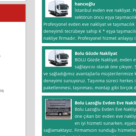
hancıoğlu
İstanbul evden eve nakliyat. P
sektörün öncü eşya taşımacılık
Profesyonel evden eve nakliyat ve taşımacılık
deneyimli tecrübeye sahip K * eşya taşımacılı
nakliye firmadır. Profesyonel hizmet anlayışı i
Bolu Gözde Nakliyat
)
BOLU Gözde Nakliyat, evden ev
sağlayıcısı olarak öne çıkıyo
ve sağladığımız avantajlarla müşterilerimize 
deneyimi sunuyoruz. Taşınma süreci herkes içi
paketlenmesi, taşınması, montajı gibi birçok
24)
Bolu Lazoğlu Evden Eve Nakl
Bolu Lazoğlu Evden Eve Nakliyat
öne çıkan bir evden eve nakliya
en iyi hizmeti sunarken, eşyal
sağlamaktayız. Firmamızın sunduğu hizmetler 