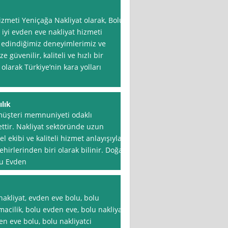
zmeti Yeniçağa Nakliyat olarak, Bolu
iyi evden eve nakliyat hizmeti
 edindiğimiz deneyimlerimiz ve
güvenilir, kaliteli ve hızlı bir
larak Türkiye’nin kara yolları
lık
müşteri memnuniyeti odaklı
ettir. Nakliyat sektöründe uzun
l ekibi ve kaliteli hizmet anlayışıyla
hirlerinden biri olarak bilinir. Doğal
lu Evden
nakliyat, evden eve bolu, bolu
macilik, bolu evden eve, bolu nakliyat
den eve bolu, bolu nakliyatci