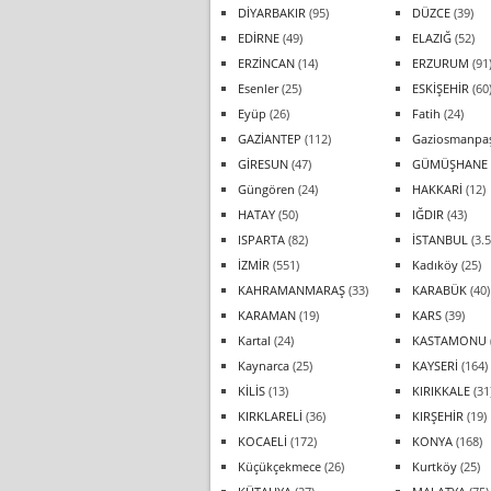
DİYARBAKIR
(95)
DÜZCE
(39)
EDİRNE
(49)
ELAZIĞ
(52)
ERZİNCAN
(14)
ERZURUM
(91
Esenler
(25)
ESKİŞEHİR
(60
Eyüp
(26)
Fatih
(24)
GAZİANTEP
(112)
Gaziosmanpa
GİRESUN
(47)
GÜMÜŞHANE
Güngören
(24)
HAKKARİ
(12)
HATAY
(50)
IĞDIR
(43)
ISPARTA
(82)
İSTANBUL
(3.5
İZMİR
(551)
Kadıköy
(25)
KAHRAMANMARAŞ
(33)
KARABÜK
(40)
KARAMAN
(19)
KARS
(39)
Kartal
(24)
KASTAMONU
Kaynarca
(25)
KAYSERİ
(164)
KİLİS
(13)
KIRIKKALE
(31
KIRKLARELİ
(36)
KIRŞEHİR
(19)
KOCAELİ
(172)
KONYA
(168)
Küçükçekmece
(26)
Kurtköy
(25)