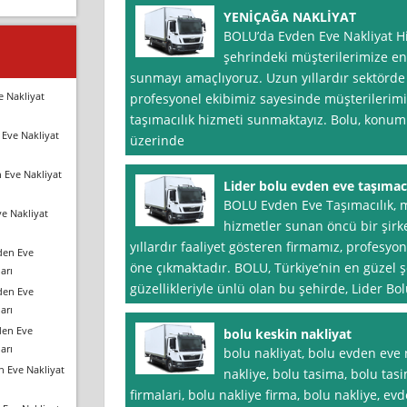
YENİÇAĞA NAKLİYAT
BOLU’da Evden Eve Nakliyat Hi
şehrindeki müşterilerimize en 
sunmayı amaçlıyoruz. Uzun yıllardır sektörde
e Nakliyat
profesyonel ekibimiz sayesinde müşterilerimize 
taşımacılık hizmeti sunmaktayız. Bolu, konum o
Eve Nakliyat
üzerinde
 Eve Nakliyat
Lider bolu evden eve taşımacı
BOLU Evden Eve Taşımacılık, 
e Nakliyat
hizmetler sunan öncü bir şirk
yıllardır faaliyet gösteren firmamız, profesyone
den Eve
öne çıkmaktadır. BOLU, Türkiye’nin en güzel şe
arı
güzellikleriyle ünlü olan bu şehirde, Lider Bo
den Eve
arı
den Eve
bolu keskin nakliyat
arı
bolu nakliyat, bolu evden eve 
n Eve Nakliyat
nakliye, bolu tasima, bolu tasi
firmalari, bolu nakliye firma, bolu nakliye, ev