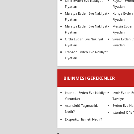
İzmir Evden Eve Nakliyat
Kayseri Evden
Fiyatları
Fiyatları
Malatya Evden Eve Nakliyat
Konya Evden 
Fiyatları
Fiyatları
Malatya Evden Eve Nakliyat
Mersin Evden 
Fiyatları
Fiyatları
Ordu Evden Eve Nakliyat
Sivas Evden E
Fiyatları
Fiyatları
Trabzon Evden Eve Nakliyat
Fiyatları
BILINMESI GEREKENLER
İstanbul Evden Eve Nakliyat
İzmir Evden E
Yorumları
Tavsiye
Asansörlü Taşımacılık
Evden Eve Nak
Nedir?
İstanbul Ofis 
Ekspertiz Hizmeti Nedir?