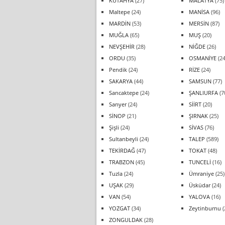
KÜTAHYA
(27)
MALATYA
(75)
Maltepe
(24)
MANİSA
(96)
MARDİN
(53)
MERSİN
(87)
MUĞLA
(65)
MUŞ
(20)
NEVŞEHİR
(28)
NİĞDE
(26)
ORDU
(35)
OSMANİYE
(24
Pendik
(24)
RİZE
(24)
SAKARYA
(44)
SAMSUN
(77)
Sancaktepe
(24)
ŞANLIURFA
(7
Sarıyer
(24)
SİİRT
(20)
SİNOP
(21)
ŞIRNAK
(25)
Şişli
(24)
SİVAS
(76)
Sultanbeyli
(24)
TALEP
(589)
TEKİRDAĞ
(47)
TOKAT
(48)
TRABZON
(45)
TUNCELİ
(16)
Tuzla
(24)
Ümraniye
(25)
UŞAK
(29)
Üsküdar
(24)
VAN
(54)
YALOVA
(16)
YOZGAT
(34)
Zeytinburnu
(
ZONGULDAK
(28)