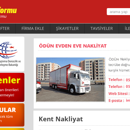
FTER
FİRMA EKLE
ŞİKAYETLER
TAVSİYELER
İL
Kent Nakliyat