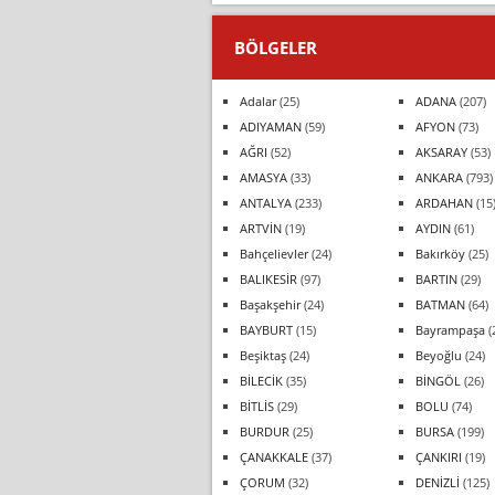
BÖLGELER
Adalar
(25)
ADANA
(207)
ADIYAMAN
(59)
AFYON
(73)
AĞRI
(52)
AKSARAY
(53)
AMASYA
(33)
ANKARA
(793)
ANTALYA
(233)
ARDAHAN
(15
ARTVİN
(19)
AYDIN
(61)
Bahçelievler
(24)
Bakırköy
(25)
BALIKESİR
(97)
BARTIN
(29)
Başakşehir
(24)
BATMAN
(64)
BAYBURT
(15)
Bayrampaşa
(
Beşiktaş
(24)
Beyoğlu
(24)
BİLECİK
(35)
BİNGÖL
(26)
BİTLİS
(29)
BOLU
(74)
BURDUR
(25)
BURSA
(199)
ÇANAKKALE
(37)
ÇANKIRI
(19)
ÇORUM
(32)
DENİZLİ
(125)