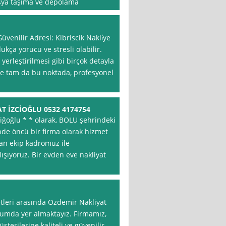
 eşya taşıma ve depolama
venilir Adresi: Kibriscik Nakli̇ye
kça yorucu ve stresli olabilir.
yerleştirilmesi gibi birçok detayla
şte tam da bu noktada, profesyonel
T İZCİOĞLU 0532 4174754
iğoğlu * * olarak, BOLU şehrindeki
nde öncü bir firma olarak hizmet
an ekip kadromuz ile
ışıyoruz. Bir evden eve nakliyat
tleri arasında Özdemir Nakliyat
numda yer almaktayız. Firmamız,
şterilerine kaliteli ve güvenilir