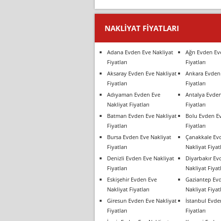
NAKLIYAT FIYATLARI
Adana Evden Eve Nakliyat
Ağrı Evden Ev
Fiyatları
Fiyatları
Aksaray Evden Eve Nakliyat
Ankara Evden 
Fiyatları
Fiyatları
Adıyaman Evden Eve
Antalya Evden
Nakliyat Fiyatları
Fiyatları
Batman Evden Eve Nakliyat
Bolu Evden Ev
Fiyatları
Fiyatları
Bursa Evden Eve Nakliyat
Çanakkale Ev
Fiyatları
Nakliyat Fiyatl
Denizli Evden Eve Nakliyat
Diyarbakır Ev
Fiyatları
Nakliyat Fiyatl
Eskişehir Evden Eve
Gaziantep Ev
Nakliyat Fiyatları
Nakliyat Fiyatl
Giresun Evden Eve Nakliyat
İstanbul Evde
Fiyatları
Fiyatları