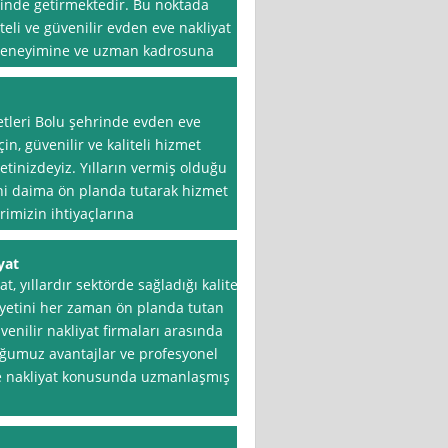
rinde getirmektedir. Bu noktada
teli ve güvenilir evden eve nakliyat
n deneyimine ve uzman kadrosuna
tleri Bolu şehrinde evden eve
in, güvenilir ve kaliteli hizmet
tinizdeyiz. Yılların vermiş olduğu
ni daima ön planda tutarak hizmet
imizin ihtiyaçlarına
yat
, yıllardır sektörde sağladığı kaliteli
etini her zaman ön planda tutan
venilir nakliyat firmaları arasında
ğumuz avantajlar ve profesyonel
ve nakliyat konusunda uzmanlaşmış