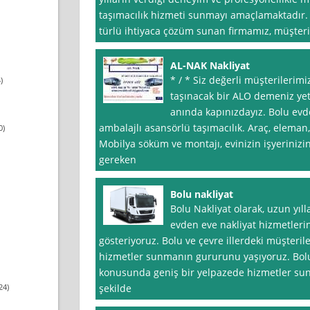
taşımacılık hizmeti sunmayı amaçlamaktadır.
türlü ihtiyaca çözüm sunan firmamız, müşter
AL-NAK Nakliyat
* / * Siz değerli müşterilerim
)
taşınacak bir ALO demeniz yet
anında kapınızdayız. Bolu evde
ambalajlı asansörlü taşımacılık. Araç, eleman, i
0)
Mobilya söküm ve montajı, evinizin işyerinizin 
gereken
Bolu nakliyat
Bolu Nakliyat olarak, uzun yıl
evden eve nakliyat hizmetlerin
gösteriyoruz. Bolu ve çevre illerdeki müşteril
hizmetler sunmanın gururunu yaşıyoruz. Bolu N
konusunda geniş bir yelpazede hizmetler sunm
24)
şekilde