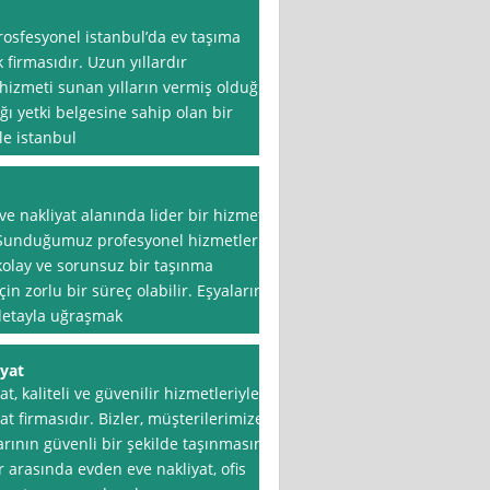
rosfesyonel istanbul’da ev taşıma
 firmasıdır. Uzun yıllardır
 hizmeti sunan yılların vermiş olduğu
ğı yetki belgesine sahip olan bir
le istanbul
e nakliyat alanında lider bir hizmet
r. Sunduğumuz profesyonel hizmetler
kolay ve sorunsuz bir taşınma
n zorlu bir süreç olabilir. Eşyaların
 detayla uğraşmak
iyat
, kaliteli ve güvenilir hizmetleriyle
t firmasıdır. Bizler, müşterilerimize
arının güvenli bir şekilde taşınmasını
arasında evden eve nakliyat, ofis