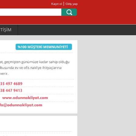
|
Kayıt ol
Giriş yap
ETİŞİM