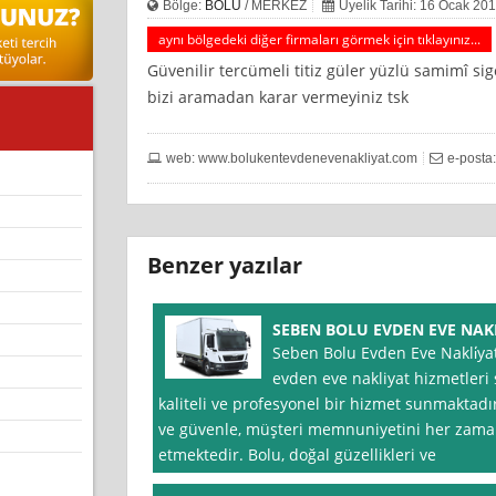
Bölge:
BOLU
/ MERKEZ
Üyelik Tarihi: 16 Ocak 20
aynı bölgedeki diğer firmaları görmek için tıklayınız...
Güvenilir tercümeli titiz güler yüzlü samimî sig
bizi aramadan karar vermeyiniz tsk
web: www.bolukentevdenevenakliyat.com
e-posta
Benzer yazılar
SEBEN BOLU EVDEN EVE NAKL
Seben Bolu Evden Eve Nakli̇ya
evden eve nakliyat hizmetleri 
kaliteli ve profesyonel bir hizmet sunmaktadır
ve güvenle, müşteri memnuniyetini her zama
etmektedir. Bolu, doğal güzellikleri ve