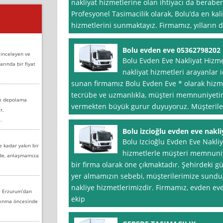
nakliyat hizmetlerine olan ihtiyacı da berabe
Profesyonel Tasimacilik olarak, Bolu’da en kali
hizmetlerini sunmaktayız. Firmamız, yılları
Bolu evden eve 05362798202
 inceleyen ve
Bolu Evden Eve Nakliyat Hizme
arında bir fiyat
nakliyat hizmetleri arayanlar iç
sunan firmamız Bolu Evden Eve * olarak hizme
tecrübe ve uzmanlıkla, müşteri memnuniyeti
ve depolama
vermekten büyük gurur duyuyoruz. Müşteriler
r,
.
Bolu izcioğlu evden eve nakli
Bolu Izcioğlu Evden Eve Nakliyat
e kadar yakın bir
hizmetlerle müşteri memnuniy
nde, anlaşmamıza
bir firma olarak öne çıkmaktadır. Şehirdeki gü
yer almamızın sebebi, müşterilerimize sundu
nakliye hizmetlerimizdir. Firmamız, evden e
e Erzurum’dan
ekip
aşınma öncesinde