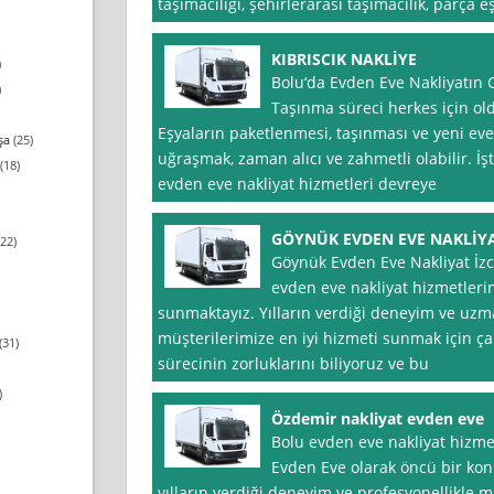
taşımacılığı, şehirlerarası taşımacılık, parça
KIBRISCIK NAKLİYE
)
Bolu‘da Evden Eve Nakliyatın Gü
)
Taşınma süreci herkes için oldu
Eşyaların paketlenmesi, taşınması ve yeni eve 
şa
(25)
uğraşmak, zaman alıcı ve zahmetli olabilir. İ
(18)
evden eve nakliyat hizmetleri devreye
GÖYNÜK EVDEN EVE NAKLİYA
22)
Göynük Evden Eve Nakliyat İzc
evden eve nakliyat hizmetleri
sunmaktayız. Yılların verdiği deneyim ve uzm
müşterilerimize en iyi hizmeti sunmak için çal
(31)
sürecinin zorluklarını biliyoruz ve bu
)
Özdemir nakliyat evden eve
Bolu evden eve nakliyat hizme
Evden Eve olarak öncü bir ko
yılların verdiği deneyim ve profesyonellikle mü