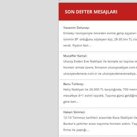
SON DEFTER MESAJLARI
Yasemin Dolunay:
Emlakçı tavsiyesiyle önceden evime gelip eşyaları
isminin B* olduğunu söyleyen kişi, 28-30 bin TL civ
verdi. Fiyatın fazl...
Muzaffer Kartal:
Ulusoy Evden Eve Nakliyat ile komple ev taşıma 
hizmeti almak üzere, firmanın ulusoynaklyat.com.t
ulusoyevdeneve.com.tr ve ulusoyevdenevenaklya..
Banu Türksoy:
Haliç Nakliyat ile 26.000 TL karşılığında, 700 metr
mesafeye 4+1 evimi taşıdık. Taşıma günü geldiği
göre beli...
Hakan Sönmez:
12-14 Temmuz tarihleri arasında Koza Nakliyat il
Burdur’a şehirler arası taşınma hizmeti aldım. T
firma ile yaptığı...