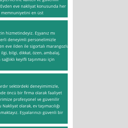
 Evden eve nakliyat konusunda her
i memnuniyetini en üst
izin hizmetindeyiz. Eşyanız mı
erli deneyimli personelimizle
n eve ilden ile sigortalı marangozlu
lgi, bilgi, dikkat, özen, ambalaj,
sağlıklı keyifli taşınması için
lardır sektördeki deneyimimizle,
de öncü bir firma olarak faaliyet
erimize profesyonel ve güvenilir
akliyat olarak, ev taşımacılığı
aktayız. Eşyalarınızı güvenli bir