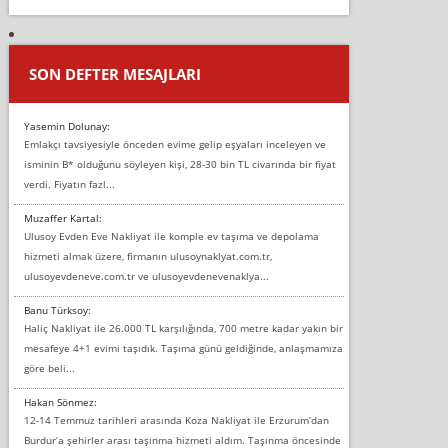
SON DEFTER MESAJLARI
Yasemin Dolunay:
Emlakçı tavsiyesiyle önceden evime gelip eşyaları inceleyen ve
isminin B* olduğunu söyleyen kişi, 28-30 bin TL civarında bir fiyat
verdi. Fiyatın fazl...
Muzaffer Kartal:
Ulusoy Evden Eve Nakliyat ile komple ev taşıma ve depolama
hizmeti almak üzere, firmanın ulusoynaklyat.com.tr,
ulusoyevdeneve.com.tr ve ulusoyevdenevenaklya...
Banu Türksoy:
Haliç Nakliyat ile 26.000 TL karşılığında, 700 metre kadar yakın bir
mesafeye 4+1 evimi taşıdık. Taşıma günü geldiğinde, anlaşmamıza
göre beli...
Hakan Sönmez:
12-14 Temmuz tarihleri arasında Koza Nakliyat ile Erzurum’dan
Burdur’a şehirler arası taşınma hizmeti aldım. Taşınma öncesinde