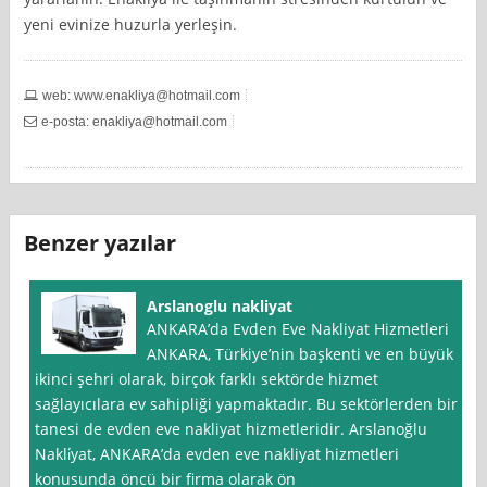
yeni evinize huzurla yerleşin.
web:
www.enakliya@hotmail.com
e-posta:
enakliya@hotmail.com
Benzer yazılar
Arslanoglu nakliyat
ANKARA’da Evden Eve Nakliyat Hizmetleri
ANKARA, Türkiye’nin başkenti ve en büyük
ikinci şehri olarak, birçok farklı sektörde hizmet
sağlayıcılara ev sahipliği yapmaktadır. Bu sektörlerden bir
tanesi de evden eve nakliyat hizmetleridir. Arslanoğlu
Nakli̇yat, ANKARA’da evden eve nakliyat hizmetleri
konusunda öncü bir firma olarak ön