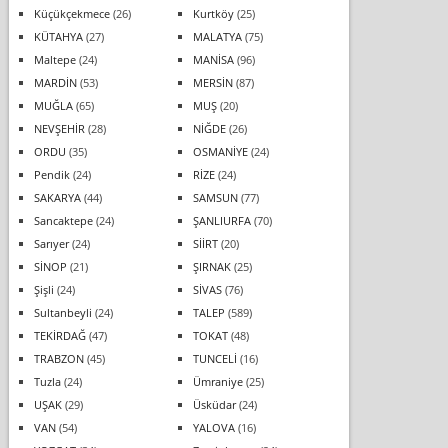
Küçükçekmece
(26)
Kurtköy
(25)
KÜTAHYA
(27)
MALATYA
(75)
Maltepe
(24)
MANİSA
(96)
MARDİN
(53)
MERSİN
(87)
MUĞLA
(65)
MUŞ
(20)
NEVŞEHİR
(28)
NİĞDE
(26)
ORDU
(35)
OSMANİYE
(24)
Pendik
(24)
RİZE
(24)
SAKARYA
(44)
SAMSUN
(77)
Sancaktepe
(24)
ŞANLIURFA
(70)
Sarıyer
(24)
SİİRT
(20)
SİNOP
(21)
ŞIRNAK
(25)
Şişli
(24)
SİVAS
(76)
Sultanbeyli
(24)
TALEP
(589)
TEKİRDAĞ
(47)
TOKAT
(48)
TRABZON
(45)
TUNCELİ
(16)
Tuzla
(24)
Ümraniye
(25)
UŞAK
(29)
Üsküdar
(24)
VAN
(54)
YALOVA
(16)