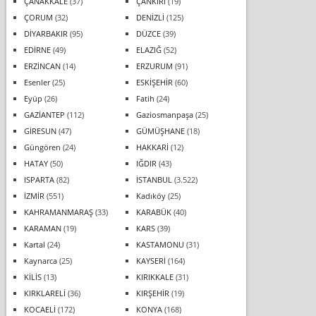
ÇANAKKALE
(37)
ÇANKIRI
(19)
ÇORUM
(32)
DENİZLİ
(125)
DİYARBAKIR
(95)
DÜZCE
(39)
EDİRNE
(49)
ELAZIĞ
(52)
ERZİNCAN
(14)
ERZURUM
(91)
Esenler
(25)
ESKİŞEHİR
(60)
Eyüp
(26)
Fatih
(24)
GAZİANTEP
(112)
Gaziosmanpaşa
(25)
GİRESUN
(47)
GÜMÜŞHANE
(18)
Güngören
(24)
HAKKARİ
(12)
HATAY
(50)
IĞDIR
(43)
ISPARTA
(82)
İSTANBUL
(3.522)
İZMİR
(551)
Kadıköy
(25)
KAHRAMANMARAŞ
(33)
KARABÜK
(40)
KARAMAN
(19)
KARS
(39)
Kartal
(24)
KASTAMONU
(31)
Kaynarca
(25)
KAYSERİ
(164)
KİLİS
(13)
KIRIKKALE
(31)
KIRKLARELİ
(36)
KIRŞEHİR
(19)
KOCAELİ
(172)
KONYA
(168)