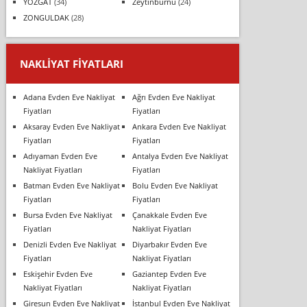
YOZGAT
(34)
Zeytinburnu
(24)
ZONGULDAK
(28)
NAKLIYAT FIYATLARI
Adana Evden Eve Nakliyat
Ağrı Evden Eve Nakliyat
Fiyatları
Fiyatları
Aksaray Evden Eve Nakliyat
Ankara Evden Eve Nakliyat
Fiyatları
Fiyatları
Adıyaman Evden Eve
Antalya Evden Eve Nakliyat
Nakliyat Fiyatları
Fiyatları
Batman Evden Eve Nakliyat
Bolu Evden Eve Nakliyat
Fiyatları
Fiyatları
Bursa Evden Eve Nakliyat
Çanakkale Evden Eve
Fiyatları
Nakliyat Fiyatları
Denizli Evden Eve Nakliyat
Diyarbakır Evden Eve
Fiyatları
Nakliyat Fiyatları
Eskişehir Evden Eve
Gaziantep Evden Eve
Nakliyat Fiyatları
Nakliyat Fiyatları
Giresun Evden Eve Nakliyat
İstanbul Evden Eve Nakliyat