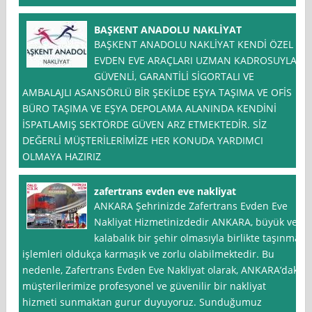
BAŞKENT ANADOLU NAKLİYAT
BAŞKENT ANADOLU NAKLİYAT KENDİ ÖZEL
EVDEN EVE ARAÇLARI UZMAN KADROSUYLA,
GÜVENLİ, GARANTİLİ SİGORTALI VE
AMBALAJLI ASANSÖRLÜ BİR ŞEKİLDE EŞYA TAŞIMA VE OFİS
BÜRO TAŞIMA VE EŞYA DEPOLAMA ALANINDA KENDİNİ
İSPATLAMIŞ SEKTÖRDE GÜVEN ARZ ETMEKTEDİR. SİZ
DEĞERLİ MÜŞTERİLERİMİZE HER KONUDA YARDIMCI
OLMAYA HAZIRIZ
zafertrans evden eve nakliyat
ANKARA Şehrinizde Zafertrans Evden Eve
Nakliyat Hizmetinizdedir ANKARA, büyük ve
kalabalık bir şehir olmasıyla birlikte taşınma
işlemleri oldukça karmaşık ve zorlu olabilmektedir. Bu
nedenle, Zafertrans Evden Eve Nakliyat olarak, ANKARA’daki
müşterilerimize profesyonel ve güvenilir bir nakliyat
hizmeti sunmaktan gurur duyuyoruz. Sunduğumuz