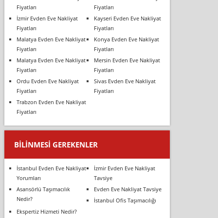
Fiyatları
Fiyatları
İzmir Evden Eve Nakliyat
Kayseri Evden Eve Nakliyat
Fiyatları
Fiyatları
Malatya Evden Eve Nakliyat
Konya Evden Eve Nakliyat
Fiyatları
Fiyatları
Malatya Evden Eve Nakliyat
Mersin Evden Eve Nakliyat
Fiyatları
Fiyatları
Ordu Evden Eve Nakliyat
Sivas Evden Eve Nakliyat
Fiyatları
Fiyatları
Trabzon Evden Eve Nakliyat
Fiyatları
BILINMESI GEREKENLER
İstanbul Evden Eve Nakliyat
İzmir Evden Eve Nakliyat
Yorumları
Tavsiye
Asansörlü Taşımacılık
Evden Eve Nakliyat Tavsiye
Nedir?
İstanbul Ofis Taşımacılığı
Ekspertiz Hizmeti Nedir?