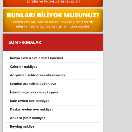
SON FİRMALAR
konya evden eve adalet nakliyat
cakirlar nakli̇yat
adiyaman şehi̇rlerarasitaşimacilik
sembol asansörlü evden eve
i̇stanbul-çanakkale ev taşıma
kale evden eve nakli̇yat
dazkiri evden eve nakli̇yat
ankara yıldız naklıyat
beydağ nakli̇ye