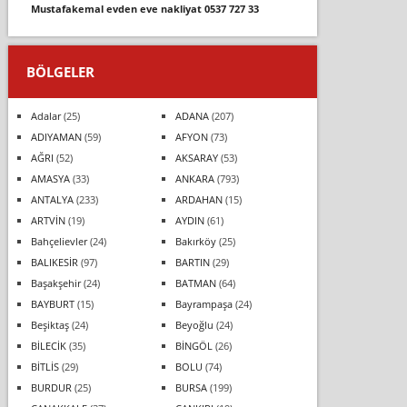
mustafakemal evden eve nakli̇yat 0537 727 33
BÖLGELER
Adalar
(25)
ADANA
(207)
ADIYAMAN
(59)
AFYON
(73)
AĞRI
(52)
AKSARAY
(53)
AMASYA
(33)
ANKARA
(793)
ANTALYA
(233)
ARDAHAN
(15)
ARTVİN
(19)
AYDIN
(61)
Bahçelievler
(24)
Bakırköy
(25)
BALIKESİR
(97)
BARTIN
(29)
Başakşehir
(24)
BATMAN
(64)
BAYBURT
(15)
Bayrampaşa
(24)
Beşiktaş
(24)
Beyoğlu
(24)
BİLECİK
(35)
BİNGÖL
(26)
BİTLİS
(29)
BOLU
(74)
BURDUR
(25)
BURSA
(199)