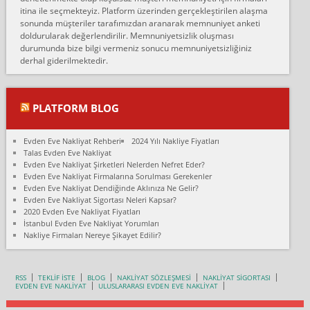
Konya ya Alicanlar naklyat la anlaştık bu şahıs evin taşınacağı gün
itina ile seçmekteyiz. Platform üzerinden gerçekleştirilen alaşma
fiyatın mazoto gele...
sonunda müşteriler tarafımızdan aranarak memnuniyet anketi
doldurularak değerlendirilir. Memnuniyetsizlik oluşması
Fatih kokmese:
durumunda bize bilgi vermeniz sonucu memnuniyetsizliğiniz
Diyarbakır dan eşyamı getirtmek için anlaştım sözleşme yaptım.
derhal giderilmektedir.
Son anda fiyat artırdılar.. mecburiyetten tasittim.. bu kişiler ağrılı
Ankara merk...
Ali:
PLATFORM BLOG
İzmir de evim naklyat diye bir firmaya ev taşıttık, çok pişman
olduk. Asansörlü dediler sonra uraya asansör kurulmaz dediler
Evden Eve Nakliyat Rehberi
2024 Yılı Nakliye Fiyatları
fark istediler. ortada asa...
Talas Evden Eve Nakliyat
Evden Eve Nakliyat Şirketleri Nelerden Nefret Eder?
Nimet:
Evden Eve Nakliyat Firmalarına Sorulması Gerekenler
Ben 2021 Ağustos ilk haftası Evimi taşıdım yani İstanbul'un bir
Evden Eve Nakliyat Dendiğinde Aklınıza Ne Gelir?
Mahallesi'nden bir başka Mahallesi'ne yani Ümraniye bölgesinde
Evden Eve Nakliyat Sigortası Neleri Kapsar?
oturuyorum önceleri ara...
2020 Evden Eve Nakliyat Fiyatları
İstanbul Evden Eve Nakliyat Yorumları
Nimet Köse:
Nakliye Firmaları Nereye Şikayet Edilir?
Merhaba ben 2021 Ağustos ilk haftası evimi Ümraniye'den Çok
yakın bir bölgeye taşıdım yeni Ümraniye'nin Mahallesi'ne
Hancıoğlu naklyatla taşındım...
RSS
TEKLİF İSTE
BLOG
NAKLİYAT SÖZLEŞMESİ
NAKLİYAT SİGORTASI
EVDEN EVE NAKLİYAT
ULUSLARARASI EVDEN EVE NAKLİYAT
Sevim bal:
Karabükden İzmir'e Karabük kardem naklyat la taşındım bir çok