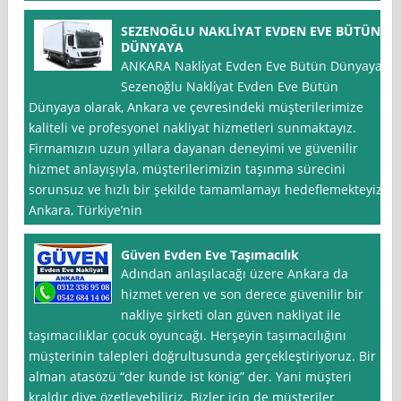
SEZENOĞLU NAKLİYAT EVDEN EVE BÜTÜN
DÜNYAYA
ANKARA Nakli̇yat Evden Eve Bütün Dünyaya
Sezenoğlu Nakli̇yat Evden Eve Bütün
Dünyaya olarak, Ankara ve çevresindeki müşterilerimize
kaliteli ve profesyonel nakliyat hizmetleri sunmaktayız.
Firmamızın uzun yıllara dayanan deneyimi ve güvenilir
hizmet anlayışıyla, müşterilerimizin taşınma sürecini
sorunsuz ve hızlı bir şekilde tamamlamayı hedeflemekteyiz.
Ankara, Türkiye’nin
Güven Evden Eve Taşımacılık
Adından anlaşılacağı üzere Ankara da
hizmet veren ve son derece güvenilir bir
nakliye şirketi olan güven nakliyat ile
taşımacılıklar çocuk oyuncağı. Herşeyin taşımacılığını
müşterinin talepleri doğrultusunda gerçekleştiriyoruz. Bir
alman atasözü “der kunde ist könig” der. Yani müşteri
kraldır diye özetleyebiliriz. Bizler için de müşteriler