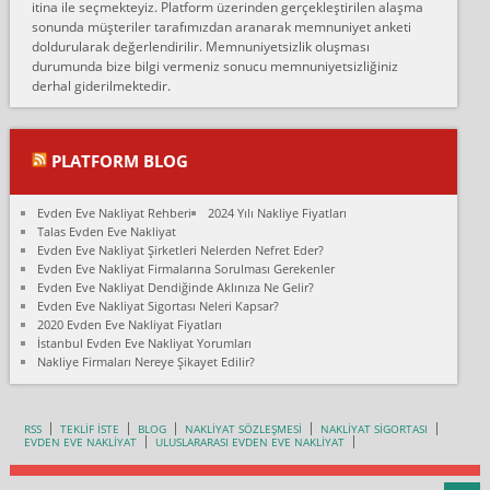
itina ile seçmekteyiz. Platform üzerinden gerçekleştirilen alaşma
fiyatın mazoto gele...
sonunda müşteriler tarafımızdan aranarak memnuniyet anketi
doldurularak değerlendirilir. Memnuniyetsizlik oluşması
Fatih kokmese:
durumunda bize bilgi vermeniz sonucu memnuniyetsizliğiniz
Diyarbakır dan eşyamı getirtmek için anlaştım sözleşme yaptım.
derhal giderilmektedir.
Son anda fiyat artırdılar.. mecburiyetten tasittim.. bu kişiler ağrılı
Ankara merk...
Ali:
PLATFORM BLOG
İzmir de evim naklyat diye bir firmaya ev taşıttık, çok pişman
olduk. Asansörlü dediler sonra uraya asansör kurulmaz dediler
Evden Eve Nakliyat Rehberi
2024 Yılı Nakliye Fiyatları
fark istediler. ortada asa...
Talas Evden Eve Nakliyat
Evden Eve Nakliyat Şirketleri Nelerden Nefret Eder?
Nimet:
Evden Eve Nakliyat Firmalarına Sorulması Gerekenler
Ben 2021 Ağustos ilk haftası Evimi taşıdım yani İstanbul'un bir
Evden Eve Nakliyat Dendiğinde Aklınıza Ne Gelir?
Mahallesi'nden bir başka Mahallesi'ne yani Ümraniye bölgesinde
Evden Eve Nakliyat Sigortası Neleri Kapsar?
oturuyorum önceleri ara...
2020 Evden Eve Nakliyat Fiyatları
İstanbul Evden Eve Nakliyat Yorumları
Nimet Köse:
Nakliye Firmaları Nereye Şikayet Edilir?
Merhaba ben 2021 Ağustos ilk haftası evimi Ümraniye'den Çok
yakın bir bölgeye taşıdım yeni Ümraniye'nin Mahallesi'ne
Hancıoğlu naklyatla taşındım...
RSS
TEKLİF İSTE
BLOG
NAKLİYAT SÖZLEŞMESİ
NAKLİYAT SİGORTASI
EVDEN EVE NAKLİYAT
ULUSLARARASI EVDEN EVE NAKLİYAT
Sevim bal:
Karabükden İzmir'e Karabük kardem naklyat la taşındım bir çok