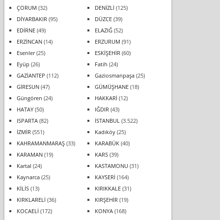
ÇORUM
(32)
DENİZLİ
(125)
DİYARBAKIR
(95)
DÜZCE
(39)
EDİRNE
(49)
ELAZIĞ
(52)
ERZİNCAN
(14)
ERZURUM
(91)
Esenler
(25)
ESKİŞEHİR
(60)
Eyüp
(26)
Fatih
(24)
GAZİANTEP
(112)
Gaziosmanpaşa
(25)
GİRESUN
(47)
GÜMÜŞHANE
(18)
Güngören
(24)
HAKKARİ
(12)
HATAY
(50)
IĞDIR
(43)
ISPARTA
(82)
İSTANBUL
(3.522)
İZMİR
(551)
Kadıköy
(25)
KAHRAMANMARAŞ
(33)
KARABÜK
(40)
KARAMAN
(19)
KARS
(39)
Kartal
(24)
KASTAMONU
(31)
Kaynarca
(25)
KAYSERİ
(164)
KİLİS
(13)
KIRIKKALE
(31)
KIRKLARELİ
(36)
KIRŞEHİR
(19)
KOCAELİ
(172)
KONYA
(168)