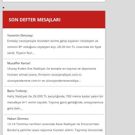
SON DEFTER MESAJLARI
Yasemin Dolunay:
Emlakçı tavsiyesiyle önceden evime gelip eşyaları inceleyen ve
isminin B* olduğunu söyleyen kişi, 28-30 bin TL civarında bir fiyat
verdi. Fiyatın fazl...
Muzaffer Kartal:
Ulusoy Evden Eve Nakliyat ile komple ev taşıma ve depolama
hizmeti almak üzere, firmanın ulusoynaklyat.com.tr,
ulusoyevdeneve.com.tr ve ulusoyevdenevenaklya...
Banu Türksoy:
Haliç Nakliyat ile 26.000 TL karşılığında, 700 metre kadar yakın bir
mesafeye 4+1 evimi taşıdık. Taşıma günü geldiğinde, anlaşmamıza
göre beli...
Hakan Sönmez:
12-14 Temmuz tarihleri arasında Koza Nakliyat ile Erzurum’dan
Burdur’a şehirler arası taşınma hizmeti aldım. Taşınma öncesinde