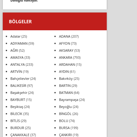
daloğlu nakli̇yat
BÖLGELER
Adalar
(25)
ADANA
(207)
ADIYAMAN
(59)
AFYON
(73)
AĞRI
(52)
AKSARAY
(53)
AMASYA
(33)
ANKARA
(793)
ANTALYA
(233)
ARDAHAN
(15)
ARTVİN
(19)
AYDIN
(61)
Bahçelievler
(24)
Bakırköy
(25)
BALIKESİR
(97)
BARTIN
(29)
Başakşehir
(24)
BATMAN
(64)
BAYBURT
(15)
Bayrampaşa
(24)
Beşiktaş
(24)
Beyoğlu
(24)
BİLECİK
(35)
BİNGÖL
(26)
BİTLİS
(29)
BOLU
(74)
BURDUR
(25)
BURSA
(199)
ÇANAKKALE
(37)
ÇANKIRI
(19)