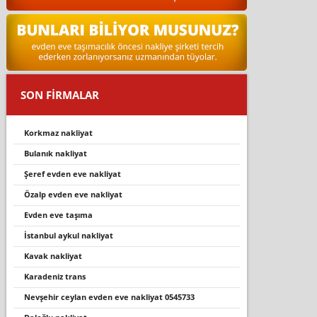
SON FİRMALAR
korkmaz nakliyat
bulanik nakli̇yat
şeref evden eve nakliyat
özalp evden eve nakli̇yat
evden eve taşima
i̇stanbul aykul nakliyat
kavak nakliyat
karadeniz trans
nevşehi̇r ceylan evden eve nakli̇yat 0545733