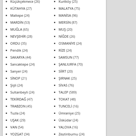
Küçükçekmece
(26)
Kurtköy
(25)
KÜTAHYA
(27)
MALATYA
(75)
Maltepe
(24)
MANİSA
(96)
MARDİN
(53)
MERSİN
(87)
MUĞLA
(65)
MUŞ
(20)
NEVŞEHİR
(28)
NİĞDE
(26)
ORDU
(35)
OSMANİYE
(24)
Pendik
(24)
RİZE
(24)
SAKARYA
(44)
SAMSUN
(77)
Sancaktepe
(24)
ŞANLIURFA
(70)
Sarıyer
(24)
SİİRT
(20)
SİNOP
(21)
ŞIRNAK
(25)
Şişli
(24)
SİVAS
(76)
Sultanbeyli
(24)
TALEP
(589)
TEKİRDAĞ
(47)
TOKAT
(48)
TRABZON
(45)
TUNCELİ
(16)
Tuzla
(24)
Ümraniye
(25)
UŞAK
(29)
Üsküdar
(24)
VAN
(54)
YALOVA
(16)
YOZGAT
(34)
Zeytinburnu
(24)