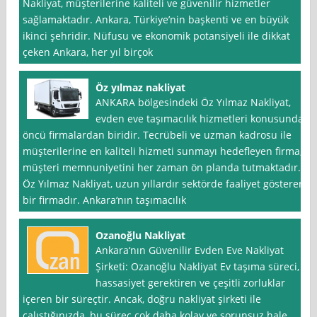
Nakliyat, müşterilerine kaliteli ve güvenilir hizmetler
sağlamaktadır. Ankara, Türkiye’nin başkenti ve en büyük
ikinci şehridir. Nüfusu ve ekonomik potansiyeli ile dikkat
çeken Ankara, her yıl birçok
Öz yılmaz nakliyat
ANKARA bölgesindeki Öz Yılmaz Nakliyat,
evden eve taşımacılık hizmetleri konusunda
öncü firmalardan biridir. Tecrübeli ve uzman kadrosu ile
müşterilerine en kaliteli hizmeti sunmayı hedefleyen firma,
müşteri memnuniyetini her zaman ön planda tutmaktadır.
Öz Yılmaz Nakliyat, uzun yıllardır sektörde faaliyet gösteren
bir firmadır. Ankara‘nın taşımacılık
Ozanoğlu Nakliyat
Ankara‘nın Güvenilir Evden Eve Nakliyat
Şirketi: Ozanoğlu Nakliyat Ev taşıma süreci,
hassasiyet gerektiren ve çeşitli zorluklar
içeren bir süreçtir. Ancak, doğru nakliyat şirketi ile
çalıştığınızda, bu süreç çok daha kolay ve sorunsuz hale