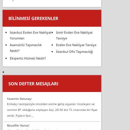
BILINMESI GEREKENLER
İstanbul Evden Eve Nakliyat
İzmir Evden Eve Nakliyat
Yorumları
Tavsiye
Asansörlü Taşımacılık
Evden Eve Nakliyat Tavsiye
Nedir?
İstanbul Ofis Taşımacılığı
Ekspertiz Hizmeti Nedir?
SON DEFTER MESAJLARI
Yasemin Dolunay:
Emlakçı tavsiyesiyle önceden evime gelip eşyaları inceleyen ve
isminin B* olduğunu söyleyen kişi, 28-30 bin TL civarında bir fiyat
verdi. Fiyatın fazl...
Muzaffer Kartal: