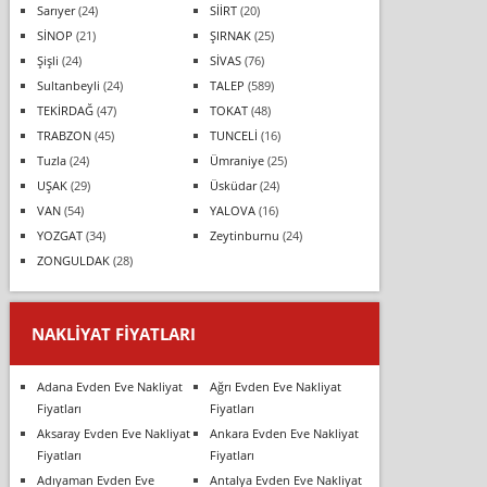
Sarıyer
(24)
SİİRT
(20)
SİNOP
(21)
ŞIRNAK
(25)
Şişli
(24)
SİVAS
(76)
Sultanbeyli
(24)
TALEP
(589)
TEKİRDAĞ
(47)
TOKAT
(48)
TRABZON
(45)
TUNCELİ
(16)
Tuzla
(24)
Ümraniye
(25)
UŞAK
(29)
Üsküdar
(24)
VAN
(54)
YALOVA
(16)
YOZGAT
(34)
Zeytinburnu
(24)
ZONGULDAK
(28)
NAKLIYAT FIYATLARI
Adana Evden Eve Nakliyat
Ağrı Evden Eve Nakliyat
Fiyatları
Fiyatları
Aksaray Evden Eve Nakliyat
Ankara Evden Eve Nakliyat
Fiyatları
Fiyatları
Adıyaman Evden Eve
Antalya Evden Eve Nakliyat