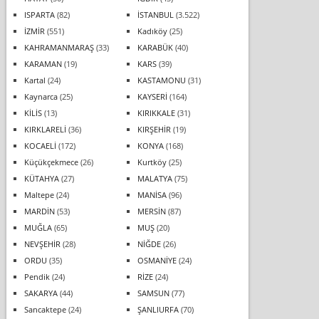
ISPARTA
(82)
İSTANBUL
(3.522)
İZMİR
(551)
Kadıköy
(25)
KAHRAMANMARAŞ
(33)
KARABÜK
(40)
KARAMAN
(19)
KARS
(39)
Kartal
(24)
KASTAMONU
(31)
Kaynarca
(25)
KAYSERİ
(164)
KİLİS
(13)
KIRIKKALE
(31)
KIRKLARELİ
(36)
KIRŞEHİR
(19)
KOCAELİ
(172)
KONYA
(168)
Küçükçekmece
(26)
Kurtköy
(25)
KÜTAHYA
(27)
MALATYA
(75)
Maltepe
(24)
MANİSA
(96)
MARDİN
(53)
MERSİN
(87)
MUĞLA
(65)
MUŞ
(20)
NEVŞEHİR
(28)
NİĞDE
(26)
ORDU
(35)
OSMANİYE
(24)
Pendik
(24)
RİZE
(24)
SAKARYA
(44)
SAMSUN
(77)
Sancaktepe
(24)
ŞANLIURFA
(70)