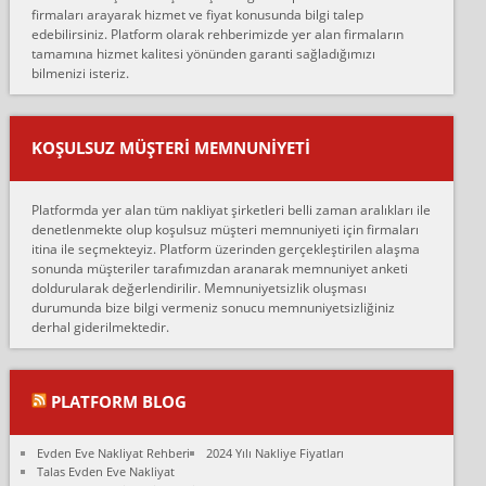
firmaları arayarak hizmet ve fiyat konusunda bilgi talep
Lüleburgaz güngünes evden eve naklyat eşyalarımı taşımak için
edebilirsiniz. Platform olarak rehberimizde yer alan firmaların
anlaştık sabah eve geldiklerinde de eşyalarımı düzgün şekilde
tamamına hizmet kalitesi yönünden garanti sağladığımızı
sarcaz demelerine r...
bilmenizi isteriz.
mehmet güldü:
Ankara ALİCANLAR NAKLİYAT Tutarsız ve ticari ahlak problemleri
var verdikleri fiyat teklifini arttırdılar. Sonrasında taşıma gününde
KOŞULSUZ MÜŞTERI MEMNUNIYETI
oldukça tutarsı...
Erol:
Platformda yer alan tüm nakliyat şirketleri belli zaman aralıkları ile
Ankara Alicanlar naklyat tel 5465524025. 2600 TL'ye ankaradan
denetlenmekte olup koşulsuz müşteri memnuniyeti için firmaları
Konya ya Alicanlar naklyat la anlaştık bu şahıs evin taşınacağı gün
itina ile seçmekteyiz. Platform üzerinden gerçekleştirilen alaşma
fiyatın mazoto gele...
sonunda müşteriler tarafımızdan aranarak memnuniyet anketi
doldurularak değerlendirilir. Memnuniyetsizlik oluşması
Fatih kokmese:
durumunda bize bilgi vermeniz sonucu memnuniyetsizliğiniz
Diyarbakır dan eşyamı getirtmek için anlaştım sözleşme yaptım.
derhal giderilmektedir.
Son anda fiyat artırdılar.. mecburiyetten tasittim.. bu kişiler ağrılı
Ankara merk...
Ali:
PLATFORM BLOG
İzmir de evim naklyat diye bir firmaya ev taşıttık, çok pişman
olduk. Asansörlü dediler sonra uraya asansör kurulmaz dediler
Evden Eve Nakliyat Rehberi
2024 Yılı Nakliye Fiyatları
fark istediler. ortada asa...
Talas Evden Eve Nakliyat