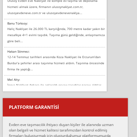
Ulusoy Evden Eve Nakliyat ile komple ev taşıma ve depolama
hizmeti almak üzere, firmanın ulusoynaklyat.com.tr,
ulusoyevdeneve.com.tr ve ulusoyevdenevenaklya...
Banu Türksoy:
Haliç Nakliyat ile 26.000 TL karşılığında, 700 metre kadar yakın bir
mesafeye 4+1 evimi taşıdık. Taşıma günü geldiğinde, anlaşmamıza
göre beli...
Hakan Sönmez:
12-14 Temmuz tarihleri arasında Koza Nakliyat ile Erzurum’dan
Burdur’a şehirler arası taşınma hizmeti aldım. Taşınma öncesinde
firma ile yaptığı...
Mel Alty:
İnova Nakliyat Ankara ile anlaşıldı eşyayı taşıdılar parayı aldılar.
Salon duvarına bir baktım birisi boydan alüminyum renkli bantı
yapıştırm...
PLATFORM GARANTİSİ
Murat:
Merhaba, bu firmayı bir arkadaş tavsiyesi üzerine tercih ettim,
hiçbir sıkıntı yaşanmayacağını ve kendilerinin çok titiz
Evden eve taşımacılık ihtiyacı duyan kişiler ile alanında uzman
çalıştıklarını, müş...
olan belgeli ve hizmet kalitesi tarafımızdan kontrol edilmiş
firmaları buluşturmak için oluşturduğumuz platformumuzda
Ahmet: