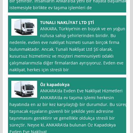
bir şehirdir. İnsanların Ankara’da yeni bir hayata başlamak
istemesiyle birlikte ev taşıma işlemleri de
TUNALI NAKLİYAT LTD ŞTİ
ANKARA, Türkiye’nin en büyük ve en yoğun
nüfusa sahip şehirlerinden biridir. Bu
nedenle, evden eve nakliyat hizmeti sunan birçok firma
bulunmaktadır. Ancak, Tunali Nakli̇yat Ltd Şti̇ olarak,
kusursuz hizmetimiz ve müşteri memnuniyeti odaklı
çalışmalarımızla diğer firmalardan ayrışıyoruz. Evden eve
nakliyat, herkes için stresli bir
Öz kapadokya
ANKARA’da Evden Eve Nakliyat Hizmetleri
ANKARA’da ev taşıma işlemi herkesin
hayatında en az bir kez karşılaştığı bir durumdur. Bu süreç,
taşınacak eşyaların güvenli bir şekilde yeni adresine
taşınmasını gerektirir ve genellikle oldukça stresli bir
süreçtir. Neyse ki, ANKARA’da bulunan Öz Kapadokya
Evden Eve Nakliyat