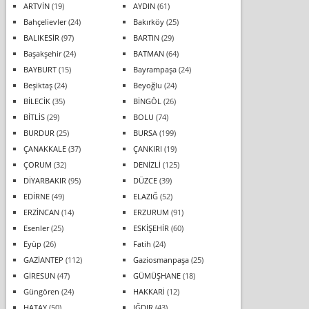
ARTVİN
(19)
AYDIN
(61)
Bahçelievler
(24)
Bakırköy
(25)
BALIKESİR
(97)
BARTIN
(29)
Başakşehir
(24)
BATMAN
(64)
BAYBURT
(15)
Bayrampaşa
(24)
Beşiktaş
(24)
Beyoğlu
(24)
BİLECİK
(35)
BİNGÖL
(26)
BİTLİS
(29)
BOLU
(74)
BURDUR
(25)
BURSA
(199)
ÇANAKKALE
(37)
ÇANKIRI
(19)
ÇORUM
(32)
DENİZLİ
(125)
DİYARBAKIR
(95)
DÜZCE
(39)
EDİRNE
(49)
ELAZIĞ
(52)
ERZİNCAN
(14)
ERZURUM
(91)
Esenler
(25)
ESKİŞEHİR
(60)
Eyüp
(26)
Fatih
(24)
GAZİANTEP
(112)
Gaziosmanpaşa
(25)
GİRESUN
(47)
GÜMÜŞHANE
(18)
Güngören
(24)
HAKKARİ
(12)
HATAY
(50)
IĞDIR
(43)