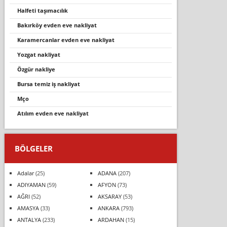
halfeti̇ taşimacilik
bakırköy evden eve nakliyat
karamercanlar evden eve nakliyat
yozgat nakliyat
özgür nakliye
bursa temiz iş nakliyat
mço
atılım evden eve nakliyat
BÖLGELER
Adalar
(25)
ADANA
(207)
ADIYAMAN
(59)
AFYON
(73)
AĞRI
(52)
AKSARAY
(53)
AMASYA
(33)
ANKARA
(793)
ANTALYA
(233)
ARDAHAN
(15)