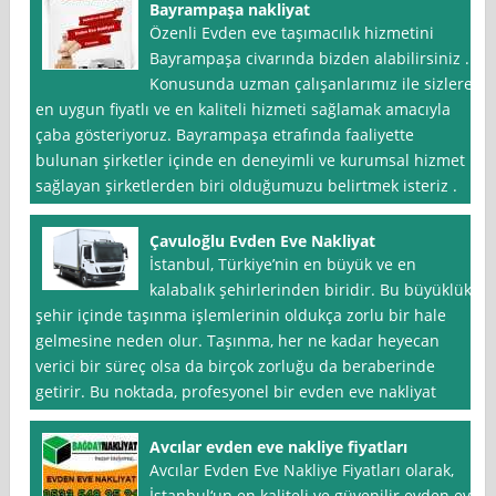
Bayrampaşa nakliyat
Özenli Evden eve taşımacılık hizmetini
Bayrampaşa civarında bizden alabilirsiniz .
Konusunda uzman çalışanlarımız ile sizlere
en uygun fiyatlı ve en kaliteli hizmeti sağlamak amacıyla
çaba gösteriyoruz. Bayrampaşa etrafında faaliyette
bulunan şirketler içinde en deneyimli ve kurumsal hizmet
sağlayan şirketlerden biri olduğumuzu belirtmek isteriz .
Çavuloğlu Evden Eve Nakliyat
İstanbul, Türkiye’nin en büyük ve en
kalabalık şehirlerinden biridir. Bu büyüklük,
şehir içinde taşınma işlemlerinin oldukça zorlu bir hale
gelmesine neden olur. Taşınma, her ne kadar heyecan
verici bir süreç olsa da birçok zorluğu da beraberinde
getirir. Bu noktada, profesyonel bir evden eve nakliyat
Avcılar evden eve nakliye fiyatları
Avcılar Evden Eve Nakliye Fiyatları olarak,
İstanbul‘un en kaliteli ve güvenilir evden eve