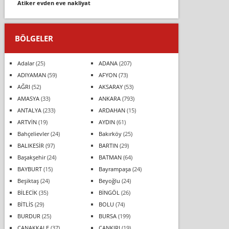
atiker evden eve nakliyat
BÖLGELER
Adalar
(25)
ADANA
(207)
ADIYAMAN
(59)
AFYON
(73)
AĞRI
(52)
AKSARAY
(53)
AMASYA
(33)
ANKARA
(793)
ANTALYA
(233)
ARDAHAN
(15)
ARTVİN
(19)
AYDIN
(61)
Bahçelievler
(24)
Bakırköy
(25)
BALIKESİR
(97)
BARTIN
(29)
Başakşehir
(24)
BATMAN
(64)
BAYBURT
(15)
Bayrampaşa
(24)
Beşiktaş
(24)
Beyoğlu
(24)
BİLECİK
(35)
BİNGÖL
(26)
BİTLİS
(29)
BOLU
(74)
BURDUR
(25)
BURSA
(199)
ÇANAKKALE
(37)
ÇANKIRI
(19)