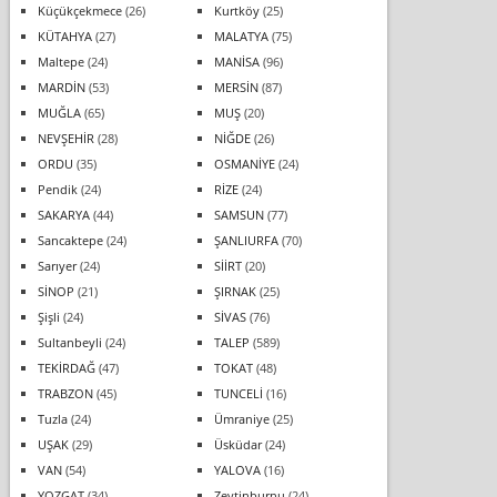
Küçükçekmece
(26)
Kurtköy
(25)
KÜTAHYA
(27)
MALATYA
(75)
Maltepe
(24)
MANİSA
(96)
MARDİN
(53)
MERSİN
(87)
MUĞLA
(65)
MUŞ
(20)
NEVŞEHİR
(28)
NİĞDE
(26)
ORDU
(35)
OSMANİYE
(24)
Pendik
(24)
RİZE
(24)
SAKARYA
(44)
SAMSUN
(77)
Sancaktepe
(24)
ŞANLIURFA
(70)
Sarıyer
(24)
SİİRT
(20)
SİNOP
(21)
ŞIRNAK
(25)
Şişli
(24)
SİVAS
(76)
Sultanbeyli
(24)
TALEP
(589)
TEKİRDAĞ
(47)
TOKAT
(48)
TRABZON
(45)
TUNCELİ
(16)
Tuzla
(24)
Ümraniye
(25)
UŞAK
(29)
Üsküdar
(24)
VAN
(54)
YALOVA
(16)
YOZGAT
(34)
Zeytinburnu
(24)