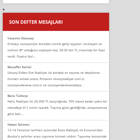
SON DEFTER MESAJLARI
Yasemin Dolunay:
Emlakçı tavsiyesiyle önceden evime gelip eşyaları inceleyen ve
isminin B* olduğunu söyleyen kişi, 28-30 bin TL civarında bir fiyat
verdi. Fiyatın fazl...
Muzaffer Kartal:
Ulusoy Evden Eve Nakliyat ile komple ev taşıma ve depolama
hizmeti almak üzere, firmanın ulusoynaklyat.com.tr,
ulusoyevdeneve.com.tr ve ulusoyevdenevenaklya...
Banu Türksoy:
Haliç Nakliyat ile 26.000 TL karşılığında, 700 metre kadar yakın bir
mesafeye 4+1 evimi taşıdık. Taşıma günü geldiğinde, anlaşmamıza
göre beli...
Hakan Sönmez:
12-14 Temmuz tarihleri arasında Koza Nakliyat ile Erzurum’dan
Burdur’a şehirler arası taşınma hizmeti aldım. Taşınma öncesinde