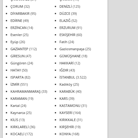
ÇORUM
(32)
DENİZLİ
(125)
DİYARBAKIR
(95)
DÜZCE
(39)
EDİRNE
(49)
ELAZIĞ
(52)
ERZİNCAN
(14)
ERZURUM
(91)
Esenler
(25)
ESKİŞEHİR
(60)
Eyüp
(26)
Fatih
(24)
GAZİANTEP
(112)
Gaziosmanpaşa
(25)
GİRESUN
(47)
GÜMÜŞHANE
(18)
Güngören
(24)
HAKKARİ
(12)
HATAY
(50)
IĞDIR
(43)
ISPARTA
(82)
İSTANBUL
(3.522)
İZMİR
(551)
Kadıköy
(25)
KAHRAMANMARAŞ
(33)
KARABÜK
(40)
KARAMAN
(19)
KARS
(39)
Kartal
(24)
KASTAMONU
(31)
Kaynarca
(25)
KAYSERİ
(164)
KİLİS
(13)
KIRIKKALE
(31)
KIRKLARELİ
(36)
KIRŞEHİR
(19)
KOCAELİ
(172)
KONYA
(168)