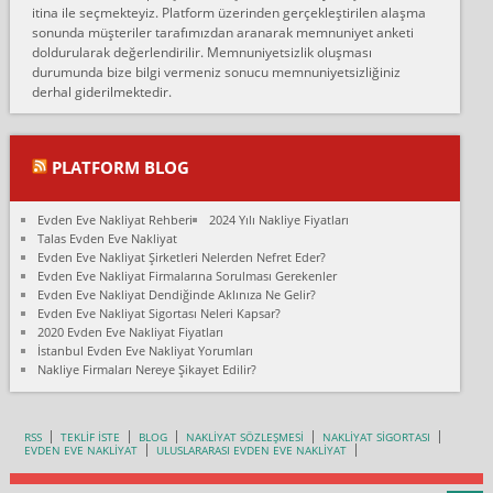
itina ile seçmekteyiz. Platform üzerinden gerçekleştirilen alaşma
fiyatın mazoto gele...
sonunda müşteriler tarafımızdan aranarak memnuniyet anketi
doldurularak değerlendirilir. Memnuniyetsizlik oluşması
Fatih kokmese:
durumunda bize bilgi vermeniz sonucu memnuniyetsizliğiniz
Diyarbakır dan eşyamı getirtmek için anlaştım sözleşme yaptım.
derhal giderilmektedir.
Son anda fiyat artırdılar.. mecburiyetten tasittim.. bu kişiler ağrılı
Ankara merk...
Ali:
PLATFORM BLOG
İzmir de evim naklyat diye bir firmaya ev taşıttık, çok pişman
olduk. Asansörlü dediler sonra uraya asansör kurulmaz dediler
Evden Eve Nakliyat Rehberi
2024 Yılı Nakliye Fiyatları
fark istediler. ortada asa...
Talas Evden Eve Nakliyat
Evden Eve Nakliyat Şirketleri Nelerden Nefret Eder?
Nimet:
Evden Eve Nakliyat Firmalarına Sorulması Gerekenler
Ben 2021 Ağustos ilk haftası Evimi taşıdım yani İstanbul'un bir
Evden Eve Nakliyat Dendiğinde Aklınıza Ne Gelir?
Mahallesi'nden bir başka Mahallesi'ne yani Ümraniye bölgesinde
Evden Eve Nakliyat Sigortası Neleri Kapsar?
oturuyorum önceleri ara...
2020 Evden Eve Nakliyat Fiyatları
İstanbul Evden Eve Nakliyat Yorumları
Nimet Köse:
Nakliye Firmaları Nereye Şikayet Edilir?
Merhaba ben 2021 Ağustos ilk haftası evimi Ümraniye'den Çok
yakın bir bölgeye taşıdım yeni Ümraniye'nin Mahallesi'ne
Hancıoğlu naklyatla taşındım...
RSS
TEKLİF İSTE
BLOG
NAKLİYAT SÖZLEŞMESİ
NAKLİYAT SİGORTASI
EVDEN EVE NAKLİYAT
ULUSLARARASI EVDEN EVE NAKLİYAT
Sevim bal:
Karabükden İzmir'e Karabük kardem naklyat la taşındım bir çok