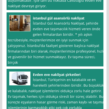
duyulmaktadır. İşte tam bu noktada Cavusoglu evden eve
nakliyat devreye giriyor.
istanbul gül asansörlü nakliyat
İstanbul Gül Asansörlü Nakliyat, şehirde
evden eve taşımacılık hizmeti veren önde
gelen firmalardan biridir. * yılı aşkın
tecrübesiyle, müşterilerimize en iyiyi sunmak için
çalışıyoruz. İstanbul’da faaliyet gösteren başlıca nakliyat
firmalarından biri olarak, müşterilerimize profesyonel, hızlı
ve güvenilir bir hizmet sunmaktayız. Ev taşıma süreci,
birçok
Evden eve nakliyat şirketleri
İstanbul, Türkiye’nin en kalabalık ve en
hareketli şehirlerinden biridir. Bu büyüklük
ve kalabalık, nakliyat işlemlerini oldukça zorlu hale getirir.
Ev taşımak, herkes için oldukça stresli bir süreç olabilir. Bu
süreçte eşyaların hasar görme riski, zaman kaybı ve taşıma
işlemlerinin karmaşıklığı gibi pek çok zorlukla