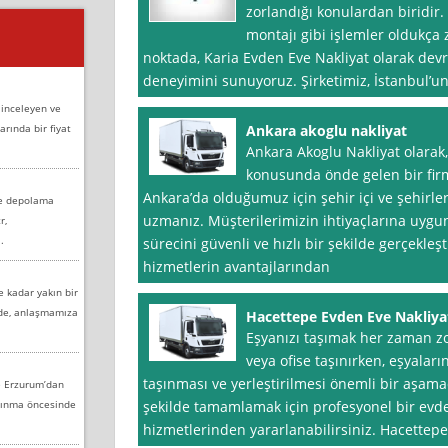
zorlandığı konulardan biridir.
montajı gibi işlemler oldukça 
noktada, Karia Evden Eve Nakliyat olarak devre
deneyimini sunuyoruz. Şirketimiz, İstanbul’u
 inceleyen ve
arında bir fiyat
Ankara akoglu nakliyat
Ankara Akoglu Nakliyat olarak,
konusunda önde gelen bir firm
Ankara’da olduğumuz için şehir içi ve şehirle
ve depolama
uzmanız. Müşterilerimizin ihtiyaçlarına uygu
r,
.
sürecini güvenli ve hızlı bir şekilde gerçekl
hizmetlerin avantajlarından
e kadar yakın bir
nde, anlaşmamıza
Hacettepe Evden Eve Nakliya
Eşyanızı taşımak her zaman zor
veya ofise taşınırken, eşyalar
taşınması ve yerleştirilmesi önemli bir aşamad
e Erzurum’dan
aşınma öncesinde
şekilde tamamlamak için profesyonel bir evde
hizmetlerinden yararlanabilirsiniz. Hacettep