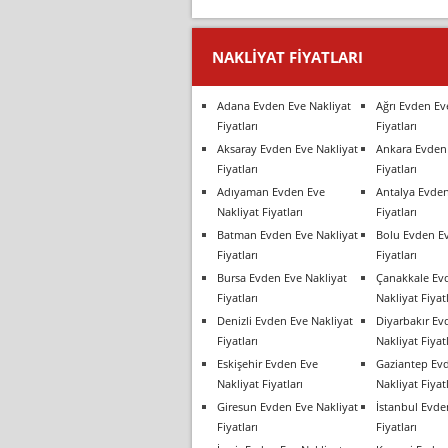
NAKLIYAT FIYATLARI
Adana Evden Eve Nakliyat
Ağrı Evden Ev
Fiyatları
Fiyatları
Aksaray Evden Eve Nakliyat
Ankara Evden 
Fiyatları
Fiyatları
Adıyaman Evden Eve
Antalya Evden
Nakliyat Fiyatları
Fiyatları
Batman Evden Eve Nakliyat
Bolu Evden Ev
Fiyatları
Fiyatları
Bursa Evden Eve Nakliyat
Çanakkale Ev
Fiyatları
Nakliyat Fiyatl
Denizli Evden Eve Nakliyat
Diyarbakır Ev
Fiyatları
Nakliyat Fiyatl
Eskişehir Evden Eve
Gaziantep Ev
Nakliyat Fiyatları
Nakliyat Fiyatl
Giresun Evden Eve Nakliyat
İstanbul Evde
Fiyatları
Fiyatları