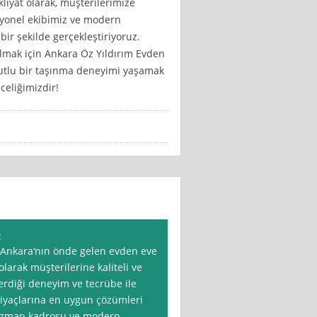
liyat olarak, müşterilerimize
esyonel ekibimiz ve modern
ir şekilde gerçekleştiriyoruz.
almak için Ankara Öz Yıldırım Evden
e mutlu bir taşınma deneyimi yaşamak
celiğimizdir!
t
 Ankara‘nın önde gelen evden eve
olarak müşterilerine kaliteli ve
erdiği deneyim ve tecrübe ile
htiyaçlarına en uygun çözümleri
 uzman kadrosu ve modern