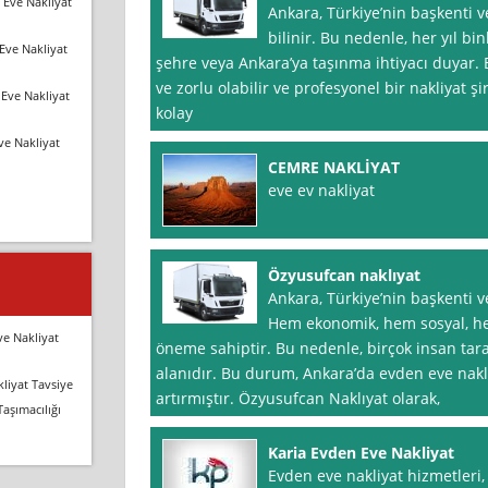
 Eve Nakliyat
Ankara, Türkiye’nin başkenti ve
bilinir. Bu nedenle, her yıl b
Eve Nakliyat
şehre veya Ankara’ya taşınma ihtiyacı duyar. B
ve zorlu olabilir ve profesyonel bir nakliyat ş
Eve Nakliyat
kolay
ve Nakliyat
CEMRE NAKLİYAT
eve ev nakliyat
Özyusufcan naklıyat
Ankara, Türkiye’nin başkenti v
Hem ekonomik, hem sosyal, he
ve Nakliyat
öneme sahiptir. Bu nedenle, birçok insan tara
alanıdır. Bu durum, Ankara’da evden eve nakli
liyat Tavsiye
artırmıştır. Özyusufcan Naklıyat olarak,
Taşımacılığı
Karia Evden Eve Nakliyat
Evden eve nakliyat hizmetleri