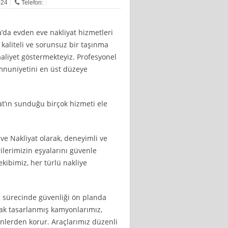
024
Telefon:
a’da evden eve nakliyat hizmetleri
 kaliteli ve sorunsuz bir taşınma
aliyet göstermekteyiz. Profesyonel
nuniyetini en üst düzeye
at’ın sunduğu birçok hizmeti ele
ve Nakliyat olarak, deneyimli ve
ilerimizin eşyalarını güvenle
ekibimiz, her türlü nakliye
a sürecinde güvenliği ön planda
arak tasarlanmış kamyonlarımız,
enlerden korur. Araçlarımız düzenli