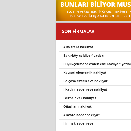
SON FİRMALAR
alfa trans nakli̇yat
bakırköy nakliye fiyatları
büyükçekmece evden eve nakliye fiyatlar
kayseri ekonomik nakliyat
balçova evden eve nakliyat
i̇lkadim evden eve nakli̇yat
edirne akar nakliyat
oğuzhan nakliyat
ankara hedef nakliyat
i̇limnak evden eve