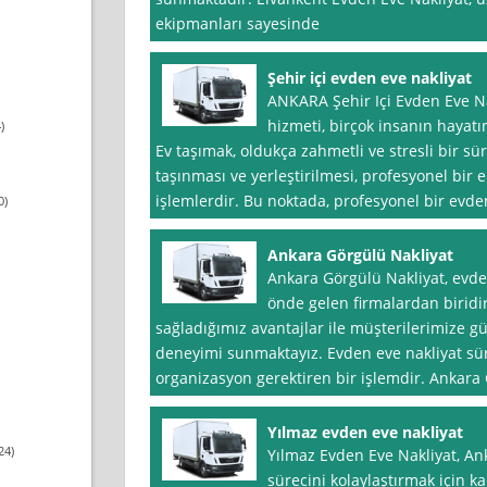
ekipmanları sayesinde
Şehir içi evden eve nakliyat
ANKARA Şehir Içi Evden Eve Na
hizmeti, birçok insanın hayatın
)
Ev taşımak, oldukça zahmetli ve stresli bir sür
taşınması ve yerleştirilmesi, profesyonel bir
işlemlerdir. Bu noktada, profesyonel bir evde
0)
Ankara Görgülü Nakliyat
Ankara Görgülü Nakliyat, evde
önde gelen firmalardan birid
sağladığımız avantajlar ile müşterilerimize güven
deneyimi sunmaktayız. Evden eve nakliyat sü
organizasyon gerektiren bir işlemdir. Ankara 
Yılmaz evden eve nakliyat
24)
Yılmaz Evden Eve Nakliyat, An
sürecini kolaylaştırmak için ka