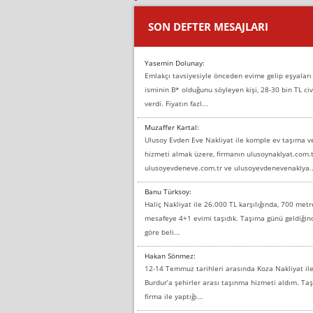
SON DEFTER MESAJLARI
Yasemin Dolunay:
Emlakçı tavsiyesiyle önceden evime gelip eşyaları
isminin B* olduğunu söyleyen kişi, 28-30 bin TL civ
verdi. Fiyatın fazl...
Muzaffer Kartal:
Ulusoy Evden Eve Nakliyat ile komple ev taşıma 
hizmeti almak üzere, firmanın ulusoynaklyat.com.t
ulusoyevdeneve.com.tr ve ulusoyevdenevenaklya..
Banu Türksoy:
Haliç Nakliyat ile 26.000 TL karşılığında, 700 metr
mesafeye 4+1 evimi taşıdık. Taşıma günü geldiği
göre beli...
Hakan Sönmez:
12-14 Temmuz tarihleri arasında Koza Nakliyat il
Burdur’a şehirler arası taşınma hizmeti aldım. T
firma ile yaptığı...