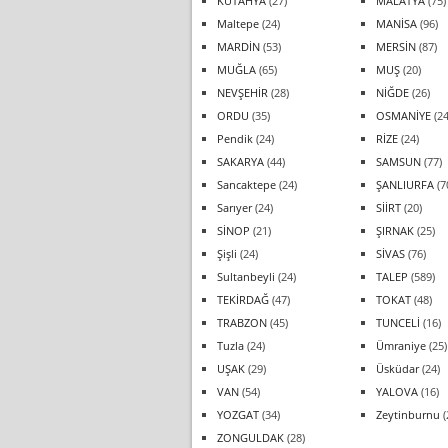
KÜTAHYA
(27)
MALATYA
(75)
Maltepe
(24)
MANİSA
(96)
MARDİN
(53)
MERSİN
(87)
MUĞLA
(65)
MUŞ
(20)
NEVŞEHİR
(28)
NİĞDE
(26)
ORDU
(35)
OSMANİYE
(24
Pendik
(24)
RİZE
(24)
SAKARYA
(44)
SAMSUN
(77)
Sancaktepe
(24)
ŞANLIURFA
(7
Sarıyer
(24)
SİİRT
(20)
SİNOP
(21)
ŞIRNAK
(25)
Şişli
(24)
SİVAS
(76)
Sultanbeyli
(24)
TALEP
(589)
TEKİRDAĞ
(47)
TOKAT
(48)
TRABZON
(45)
TUNCELİ
(16)
Tuzla
(24)
Ümraniye
(25)
UŞAK
(29)
Üsküdar
(24)
VAN
(54)
YALOVA
(16)
YOZGAT
(34)
Zeytinburnu
(
ZONGULDAK
(28)