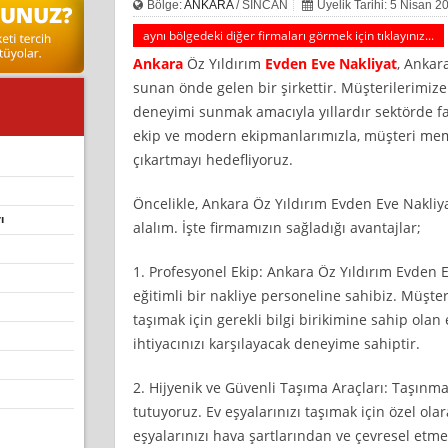
Bölge:
ANKARA
/ SİNCAN
Üyelik Tarihi: 5 Nisan 2
aynı bölgedeki diğer firmaları görmek için tıklayınız...
Ankara
Öz Yıldırım
Evden Eve Nakliyat
, Ankar
sunan önde gelen bir şirkettir. Müşterilerimize
deneyimi sunmak amacıyla yıllardır sektörde fa
ekip ve modern ekipmanlarımızla, müşteri mem
çıkartmayı hedefliyoruz.
Öncelikle, Ankara Öz Yıldırım Evden Eve Nakliy
ı
alalım. İşte firmamızın sağladığı avantajlar;
1. Profesyonel Ekip: Ankara Öz Yıldırım Evden E
eğitimli bir nakliye personeline sahibiz. Müşter
taşımak için gerekli bilgi birikimine sahip olan 
ihtiyacınızı karşılayacak deneyime sahiptir.
2. Hijyenik ve Güvenli Taşıma Araçları: Taşınm
tutuyoruz. Ev eşyalarınızı taşımak için özel ol
eşyalarınızı hava şartlarından ve çevresel etm