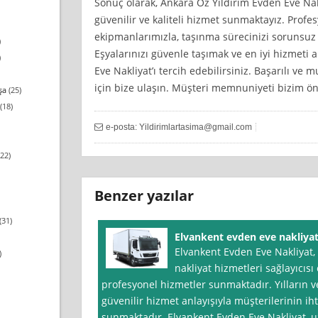
Sonuç olarak, Ankara Öz Yıldırım Evden Eve Nak
güvenilir ve kaliteli hizmet sunmaktayız. Prof
ekipmanlarımızla, taşınma sürecinizi sorunsuz b
)
Eşyalarınızı güvenle taşımak ve en iyi hizmeti 
)
Eve Nakliyat’ı tercih edebilirsiniz. Başarılı v
için bize ulaşın. Müşteri memnuniyeti bizim ön
şa
(25)
(18)
e-posta:
Yildirimlartasima@gmail.com
22)
Benzer yazılar
(31)
Elvankent evden eve nakliya
Elvankent Evden Eve Nakliyat,
)
nakliyat hizmetleri sağlayıcısı 
profesyonel hizmetler sunmaktadır. Yılların v
güvenilir hizmet anlayışıyla müşterilerinin i
sunmaktadır. Elvankent Evden Eve Nakliyat,