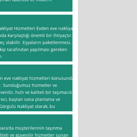
kliyat Hizmetleri Evden eve nakliyat
da karşılaştığı önemli bir ihtiyaçtır.
eç olabilir. Eşyaların paketlenmesi,
 ekip tarafından yapılması gereken
n
n eve nakliyat hizmetleri konusunda
ir. Sunduğumuz hizmetler ve
ilir, hızlı ve kaliteli bir taşımacılık
reci, baştan sona planlama ve
Görgülü Nakliyat olarak, bu
kara‘da müşterilerinin taşınma
liteli ve güvenilir hizmetler sunan