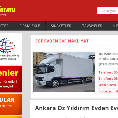
FTER
FİRMA EKLE
ŞİKAYETLER
TAVSİYELER
İL
Ankara Öz Yıldırım Evden E