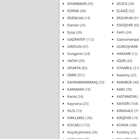
DİYARBAKIR
(95)
DÜZCE
(39)
EDİRNE
(49)
ELAZIĞ
(52)
ERZİNCAN
(14)
ERZURUM
(91
Esenler
(25)
ESKİŞEHİR
(60
Eyüp
(26)
Fatih
(24)
GAZİANTEP
(112)
Gaziosmanpa
GİRESUN
(47)
GÜMÜŞHANE
Güngören
(24)
HAKKARİ
(12)
HATAY
(50)
IĞDIR
(43)
ISPARTA
(82)
İSTANBUL
(3.5
İZMİR
(551)
Kadıköy
(25)
KAHRAMANMARAŞ
(33)
KARABÜK
(40)
KARAMAN
(19)
KARS
(39)
Kartal
(24)
KASTAMONU
Kaynarca
(25)
KAYSERİ
(164)
KİLİS
(13)
KIRIKKALE
(31
KIRKLARELİ
(36)
KIRŞEHİR
(19)
KOCAELİ
(172)
KONYA
(168)
Küçükçekmece
(26)
Kurtköy
(25)