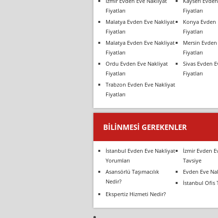
İzmir Evden Eve Nakliyat
Kayseri Evden
Fiyatları
Fiyatları
Malatya Evden Eve Nakliyat
Konya Evden 
Fiyatları
Fiyatları
Malatya Evden Eve Nakliyat
Mersin Evden 
Fiyatları
Fiyatları
Ordu Evden Eve Nakliyat
Sivas Evden E
Fiyatları
Fiyatları
Trabzon Evden Eve Nakliyat
Fiyatları
BILINMESI GEREKENLER
İstanbul Evden Eve Nakliyat
İzmir Evden E
Yorumları
Tavsiye
Asansörlü Taşımacılık
Evden Eve Nak
Nedir?
İstanbul Ofis 
Ekspertiz Hizmeti Nedir?