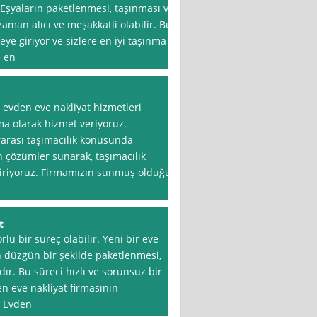
 Eşyaların paketlenmesi, taşınması ve
zaman alıcı ve meşakkatli olabilir. Bu
ye giriyor ve sizlere en iyi taşınma
n en
 evden eve nakliyat hizmetleri
a olarak hizmet veriyoruz.
rarası taşımacılık konusunda
n çözümler sunarak, taşımacılık
eştiriyoruz. Firmamızın sunmuş olduğu
t
lu bir süreç olabilir. Yeni bir eve
ın düzgün bir şekilde paketlenmesi,
ır. Bu süreci hızlı ve sorunsuz bir
n eve nakliyat firmasının
e Evden