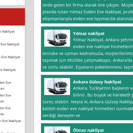
önde gelen bir firma olarak öne çıkıyor. Mü
planda tutan Yılmaz Evden Eve Nakliyat, prof
ekipmanlarıyla evden eve taşımacılık alanınd
e Nakliyat
Yılmaz nakliyat
Yılmaz Nakliyat, Ankara şehrin
Eve Nakliyat
evden eve nakliyat hizmetlerini
tecrübe ve uzman kadromuzla, müşterilerimizi
 Eve Nakliyat
taşımak için titizlikle çalışmaktayız. Ankara’da
ve zorlu olabilir. Eşyaların paketlenmesi, taş
e Nakliyat
Ankara Gülsoy Nakliyat
den Eve
Ankara, Türkiye’nin başkenti ve
arı
bilinir. Bu büyük ve hareketli
den Eve
arı
süreç olabilir. Neyse ki, Ankara Gülsoy Nakliy
den Eve
kaliteli evden eve nakliyat hizmetleri sunmakt
arı
verdiği deneyim ve
n Eve Nakliyat
Ölmez nakliyat