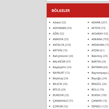
BÖLGELER
Adalar
(25)
ADANA
(207)
ADIYAMAN
(59)
AFYON
(73)
AĞRI
(52)
AKSARAY
(53)
AMASYA
(33)
ANKARA
(793)
ANTALYA
(233)
ARDAHAN
(15
ARTVİN
(19)
AYDIN
(61)
Bahçelievler
(24)
Bakırköy
(25)
BALIKESİR
(97)
BARTIN
(29)
Başakşehir
(24)
BATMAN
(64)
BAYBURT
(15)
Bayrampaşa
(
Beşiktaş
(24)
Beyoğlu
(24)
BİLECİK
(35)
BİNGÖL
(26)
BİTLİS
(29)
BOLU
(74)
BURDUR
(25)
BURSA
(199)
ÇANAKKALE
(37)
ÇANKIRI
(19)
ÇORUM
(32)
DENİZLİ
(125)