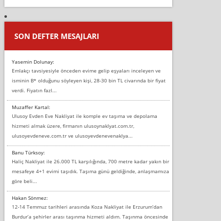
SON DEFTER MESAJLARI
Yasemin Dolunay:
Emlakçı tavsiyesiyle önceden evime gelip eşyaları inceleyen ve
isminin B* olduğunu söyleyen kişi, 28-30 bin TL civarında bir fiyat
verdi. Fiyatın fazl...
Muzaffer Kartal:
Ulusoy Evden Eve Nakliyat ile komple ev taşıma ve depolama
hizmeti almak üzere, firmanın ulusoynaklyat.com.tr,
ulusoyevdeneve.com.tr ve ulusoyevdenevenaklya...
Banu Türksoy:
Haliç Nakliyat ile 26.000 TL karşılığında, 700 metre kadar yakın bir
mesafeye 4+1 evimi taşıdık. Taşıma günü geldiğinde, anlaşmamıza
göre beli...
Hakan Sönmez:
12-14 Temmuz tarihleri arasında Koza Nakliyat ile Erzurum’dan
Burdur’a şehirler arası taşınma hizmeti aldım. Taşınma öncesinde