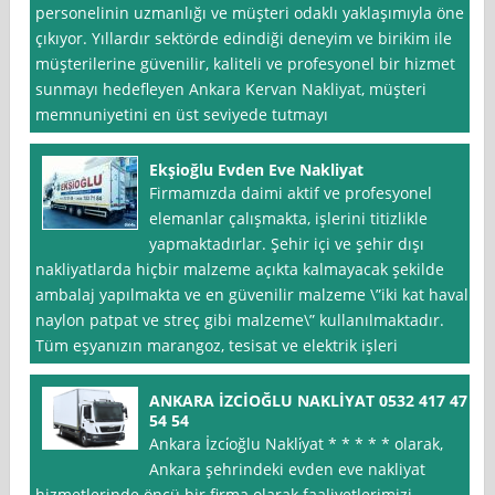
personelinin uzmanlığı ve müşteri odaklı yaklaşımıyla öne
çıkıyor. Yıllardır sektörde edindiği deneyim ve birikim ile
müşterilerine güvenilir, kaliteli ve profesyonel bir hizmet
sunmayı hedefleyen Ankara Kervan Nakliyat, müşteri
memnuniyetini en üst seviyede tutmayı
Ekşioğlu Evden Eve Nakliyat
Firmamızda daimi aktif ve profesyonel
elemanlar çalışmakta, işlerini titizlikle
yapmaktadırlar. Şehir içi ve şehir dışı
nakliyatlarda hiçbir malzeme açıkta kalmayacak şekilde
ambalaj yapılmakta ve en güvenilir malzeme \”iki kat havalı
naylon patpat ve streç gibi malzeme\” kullanılmaktadır.
Tüm eşyanızın marangoz, tesisat ve elektrik işleri
ANKARA İZCİOĞLU NAKLİYAT 0532 417 47
54 54
Ankara İzci̇oğlu Nakli̇yat * * * * * olarak,
Ankara şehrindeki evden eve nakliyat
hizmetlerinde öncü bir firma olarak faaliyetlerimizi