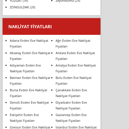
YOZGAT
(34)
Zeytinburnu
(24)
ZONGULDAK
(28)
NAKLIYAT FIYATLARI
Adana Evden Eve Nakliyat
Ağrı Evden Eve Nakliyat
Fiyatları
Fiyatları
Aksaray Evden Eve Nakliyat
Ankara Evden Eve Nakliyat
Fiyatları
Fiyatları
Adıyaman Evden Eve
Antalya Evden Eve Nakliyat
Nakliyat Fiyatları
Fiyatları
Batman Evden Eve Nakliyat
Bolu Evden Eve Nakliyat
Fiyatları
Fiyatları
Bursa Evden Eve Nakliyat
Çanakkale Evden Eve
Fiyatları
Nakliyat Fiyatları
Denizli Evden Eve Nakliyat
Diyarbakır Evden Eve
Fiyatları
Nakliyat Fiyatları
Eskişehir Evden Eve
Gaziantep Evden Eve
Nakliyat Fiyatları
Nakliyat Fiyatları
Giresun Evden Eve Nakliyat
İstanbul Evden Eve Nakliyat