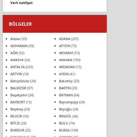
varli nakli̇yat
BÖLGELER
Adalar
(25)
ADANA
(207)
ADIYAMAN
(59)
AFYON
(73)
AĞRI
(52)
AKSARAY
(53)
AMASYA
(33)
ANKARA
(793)
ANTALYA
(233)
ARDAHAN
(15)
ARTVİN
(19)
AYDIN
(61)
Bahçelievler
(24)
Bakırköy
(25)
BALIKESİR
(97)
BARTIN
(29)
Başakşehir
(24)
BATMAN
(64)
BAYBURT
(15)
Bayrampaşa
(24)
Beşiktaş
(24)
Beyoğlu
(24)
BİLECİK
(35)
BİNGÖL
(26)
BİTLİS
(29)
BOLU
(74)
BURDUR
(25)
BURSA
(199)