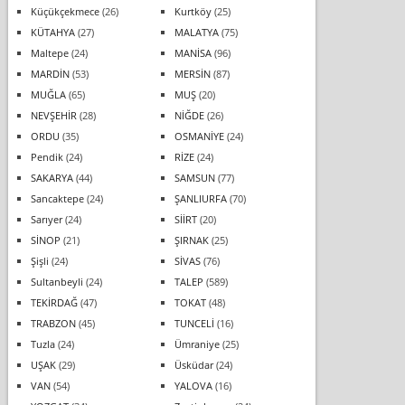
Küçükçekmece
(26)
Kurtköy
(25)
KÜTAHYA
(27)
MALATYA
(75)
Maltepe
(24)
MANİSA
(96)
MARDİN
(53)
MERSİN
(87)
MUĞLA
(65)
MUŞ
(20)
NEVŞEHİR
(28)
NİĞDE
(26)
ORDU
(35)
OSMANİYE
(24)
Pendik
(24)
RİZE
(24)
SAKARYA
(44)
SAMSUN
(77)
Sancaktepe
(24)
ŞANLIURFA
(70)
Sarıyer
(24)
SİİRT
(20)
SİNOP
(21)
ŞIRNAK
(25)
Şişli
(24)
SİVAS
(76)
Sultanbeyli
(24)
TALEP
(589)
TEKİRDAĞ
(47)
TOKAT
(48)
TRABZON
(45)
TUNCELİ
(16)
Tuzla
(24)
Ümraniye
(25)
UŞAK
(29)
Üsküdar
(24)
VAN
(54)
YALOVA
(16)