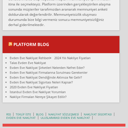
Konya ya Alicanlar naklyat la anlaştık bu şahıs evin taşınacağı gün
itina ile seçmekteyiz. Platform üzerinden gerçekleştirilen alaşma
fiyatın mazoto gele...
sonunda müşteriler tarafımızdan aranarak memnuniyet anketi
doldurularak değerlendirilir. Memnuniyetsizlik oluşması
Fatih kokmese:
durumunda bize bilgi vermeniz sonucu memnuniyetsizliğiniz
Diyarbakır dan eşyamı getirtmek için anlaştım sözleşme yaptım.
derhal giderilmektedir.
Son anda fiyat artırdılar.. mecburiyetten tasittim.. bu kişiler ağrılı
Ankara merk...
Ali:
PLATFORM BLOG
İzmir de evim naklyat diye bir firmaya ev taşıttık, çok pişman
olduk. Asansörlü dediler sonra uraya asansör kurulmaz dediler
Evden Eve Nakliyat Rehberi
2024 Yılı Nakliye Fiyatları
fark istediler. ortada asa...
Talas Evden Eve Nakliyat
Evden Eve Nakliyat Şirketleri Nelerden Nefret Eder?
Nimet:
Evden Eve Nakliyat Firmalarına Sorulması Gerekenler
Ben 2021 Ağustos ilk haftası Evimi taşıdım yani İstanbul'un bir
Evden Eve Nakliyat Dendiğinde Aklınıza Ne Gelir?
Mahallesi'nden bir başka Mahallesi'ne yani Ümraniye bölgesinde
Evden Eve Nakliyat Sigortası Neleri Kapsar?
oturuyorum önceleri ara...
2020 Evden Eve Nakliyat Fiyatları
İstanbul Evden Eve Nakliyat Yorumları
Nimet Köse:
Nakliye Firmaları Nereye Şikayet Edilir?
Merhaba ben 2021 Ağustos ilk haftası evimi Ümraniye'den Çok
yakın bir bölgeye taşıdım yeni Ümraniye'nin Mahallesi'ne
Hancıoğlu naklyatla taşındım...
RSS
TEKLİF İSTE
BLOG
NAKLİYAT SÖZLEŞMESİ
NAKLİYAT SİGORTASI
EVDEN EVE NAKLİYAT
ULUSLARARASI EVDEN EVE NAKLİYAT
Sevim bal:
Karabükden İzmir'e Karabük kardem naklyat la taşındım bir çok