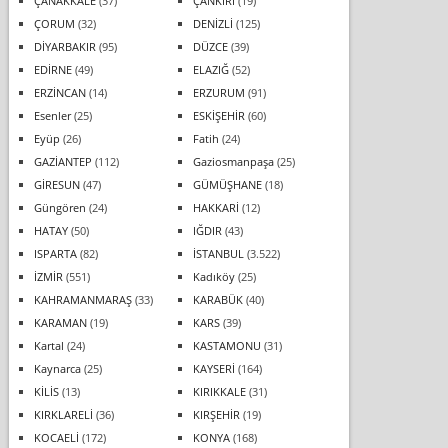
ÇANAKKALE
(37)
ÇANKIRI
(19)
ÇORUM
(32)
DENİZLİ
(125)
DİYARBAKIR
(95)
DÜZCE
(39)
EDİRNE
(49)
ELAZIĞ
(52)
ERZİNCAN
(14)
ERZURUM
(91)
Esenler
(25)
ESKİŞEHİR
(60)
Eyüp
(26)
Fatih
(24)
GAZİANTEP
(112)
Gaziosmanpaşa
(25)
GİRESUN
(47)
GÜMÜŞHANE
(18)
Güngören
(24)
HAKKARİ
(12)
HATAY
(50)
IĞDIR
(43)
ISPARTA
(82)
İSTANBUL
(3.522)
İZMİR
(551)
Kadıköy
(25)
KAHRAMANMARAŞ
(33)
KARABÜK
(40)
KARAMAN
(19)
KARS
(39)
Kartal
(24)
KASTAMONU
(31)
Kaynarca
(25)
KAYSERİ
(164)
KİLİS
(13)
KIRIKKALE
(31)
KIRKLARELİ
(36)
KIRŞEHİR
(19)
KOCAELİ
(172)
KONYA
(168)