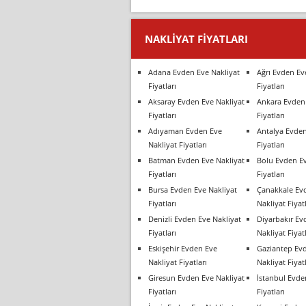
NAKLIYAT FIYATLARI
Adana Evden Eve Nakliyat
Ağrı Evden Ev
Fiyatları
Fiyatları
Aksaray Evden Eve Nakliyat
Ankara Evden 
Fiyatları
Fiyatları
Adıyaman Evden Eve
Antalya Evden
Nakliyat Fiyatları
Fiyatları
Batman Evden Eve Nakliyat
Bolu Evden Ev
Fiyatları
Fiyatları
Bursa Evden Eve Nakliyat
Çanakkale Ev
Fiyatları
Nakliyat Fiyatl
Denizli Evden Eve Nakliyat
Diyarbakır Ev
Fiyatları
Nakliyat Fiyatl
Eskişehir Evden Eve
Gaziantep Ev
Nakliyat Fiyatları
Nakliyat Fiyatl
Giresun Evden Eve Nakliyat
İstanbul Evde
Fiyatları
Fiyatları