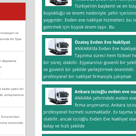
Türkiye’nin başkenti ve en büy
büyüklüğü ve önemi nedeniyle, şehir içerisin
yaygındır. Evden eve nakliyat hizmetleri, bu 
getirmek için büyük önem taşır. Bu
 inceleyen ve
arında bir fiyat
Özateş Evden Eve Nakliyat
ANKARA’da Evden Eve Nakliyat
Taşınma süreci hem fiziksel h
ve depolama
bir süreç olabilir. Eşyalarınızı güvenli bir ş
r,
ve güvenli bir şekilde yerleştirmek önemlidir
.
profesyonel bir nakliyat firmasıyla çalışmak
e kadar yakın bir
Ankara izcioğlu evden eve na
nde, anlaşmamıza
ANKARA şehrindeki evden eve n
firma arıyorsanız, Ankara Izci
profesyonel hizmeti sunmaktadır. Ev taşıma sü
e Erzurum’dan
olabilir, ancak Izcioğlu Evden Eve Nakliyat ol
aşınma öncesinde
kolay ve hızlı şekilde