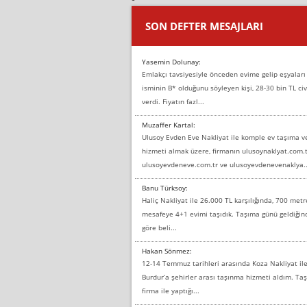
SON DEFTER MESAJLARI
Yasemin Dolunay:
Emlakçı tavsiyesiyle önceden evime gelip eşyaları
isminin B* olduğunu söyleyen kişi, 28-30 bin TL civ
verdi. Fiyatın fazl...
Muzaffer Kartal:
Ulusoy Evden Eve Nakliyat ile komple ev taşıma 
hizmeti almak üzere, firmanın ulusoynaklyat.com.t
ulusoyevdeneve.com.tr ve ulusoyevdenevenaklya..
Banu Türksoy:
Haliç Nakliyat ile 26.000 TL karşılığında, 700 metr
mesafeye 4+1 evimi taşıdık. Taşıma günü geldiği
göre beli...
Hakan Sönmez:
12-14 Temmuz tarihleri arasında Koza Nakliyat il
Burdur’a şehirler arası taşınma hizmeti aldım. T
firma ile yaptığı...