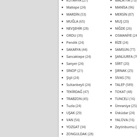
KÜTAHYA
(27)
MALATYA
(75)
Maltepe
(24)
MANİSA
(96)
MARDİN
(53)
MERSİN
(87)
MUĞLA
(65)
MUŞ
(20)
NEVŞEHİR
(28)
NİĞDE
(26)
ORDU
(35)
OSMANİYE
(24
Pendik
(24)
RİZE
(24)
SAKARYA
(44)
SAMSUN
(77)
Sancaktepe
(24)
ŞANLIURFA
(7
Sarıyer
(24)
SİİRT
(20)
SİNOP
(21)
ŞIRNAK
(25)
Şişli
(24)
SİVAS
(76)
Sultanbeyli
(24)
TALEP
(589)
TEKİRDAĞ
(47)
TOKAT
(48)
TRABZON
(45)
TUNCELİ
(16)
Tuzla
(24)
Ümraniye
(25)
UŞAK
(29)
Üsküdar
(24)
VAN
(54)
YALOVA
(16)
YOZGAT
(34)
Zeytinburnu
(
ZONGULDAK
(28)