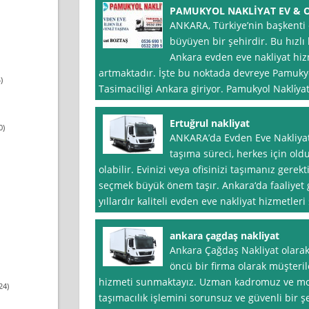
PAMUKYOL NAKLİYAT EV & O
ANKARA, Türkiye’nin başkenti o
büyüyen bir şehirdir. Bu hızlı
Ankara evden eve nakliyat hiz
artmaktadır. İşte bu noktada devreye Pamukyol
)
Tasimaciligi Ankara giriyor. Pamukyol Nakli̇yat
Ertuğrul nakliyat
0)
ANKARA’da Evden Eve Nakliyat
taşıma süreci, herkes için oldu
olabilir. Evinizi veya ofisinizi taşımanız gerek
seçmek büyük önem taşır. Ankara‘da faaliyet 
yıllardır kaliteli evden eve nakliyat hizmetler
ankara çagdaş nakliyat
Ankara Çağdaş Nakliyat olarak
öncü bir firma olarak müşteril
hizmeti sunmaktayız. Uzman kadromuz ve mo
24)
taşımacılık işlemini sorunsuz ve güvenli bir ş