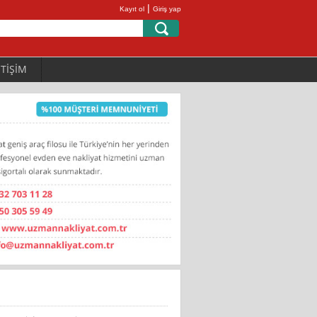
|
Kayıt ol
Giriş yap
ETİŞİM