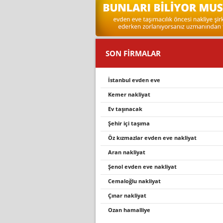
SON FİRMALAR
i̇stanbul evden eve
kemer nakliyat
ev taşınacak
şehir içi taşıma
öz kızmazlar evden eve nakliyat
aran nakliyat
şenol evden eve nakliyat
cemaloğlu nakliyat
çınar nakliyat
ozan hamalliye