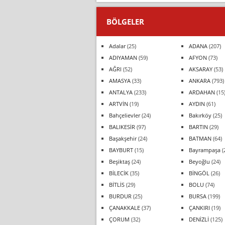
BÖLGELER
Adalar
(25)
ADANA
(207)
ADIYAMAN
(59)
AFYON
(73)
AĞRI
(52)
AKSARAY
(53)
AMASYA
(33)
ANKARA
(793)
ANTALYA
(233)
ARDAHAN
(15
ARTVİN
(19)
AYDIN
(61)
Bahçelievler
(24)
Bakırköy
(25)
BALIKESİR
(97)
BARTIN
(29)
Başakşehir
(24)
BATMAN
(64)
BAYBURT
(15)
Bayrampaşa
(
Beşiktaş
(24)
Beyoğlu
(24)
BİLECİK
(35)
BİNGÖL
(26)
BİTLİS
(29)
BOLU
(74)
BURDUR
(25)
BURSA
(199)
ÇANAKKALE
(37)
ÇANKIRI
(19)
ÇORUM
(32)
DENİZLİ
(125)