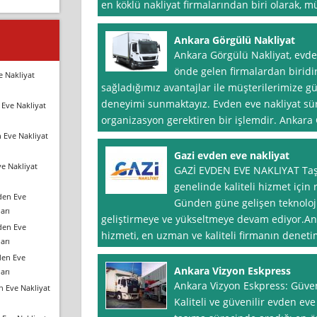
en köklü nakliyat firmalarından biri olarak, 
Ankara Görgülü Nakliyat
Ankara Görgülü Nakliyat, evde
önde gelen firmalardan birid
e Nakliyat
sağladığımız avantajlar ile müşterilerimize güven
deneyimi sunmaktayız. Evden eve nakliyat sü
Eve Nakliyat
organizasyon gerektiren bir işlemdir. Ankara 
 Eve Nakliyat
Gazi evden eve nakliyat
e Nakliyat
GAZİ EVDEN EVE NAKLIYAT Taş
genelinde kaliteli hizmet için
den Eve
Günden güne gelişen teknoloj
arı
geliştirmeye ve yükseltmeye devam ediyor.An
den Eve
hizmeti, en uzman ve kaliteli firmanın deneti
arı
den Eve
Ankara Vizyon Eskpress
arı
Ankara Vizyon Eskpress: Güven
n Eve Nakliyat
Kaliteli ve güvenilir evden eve