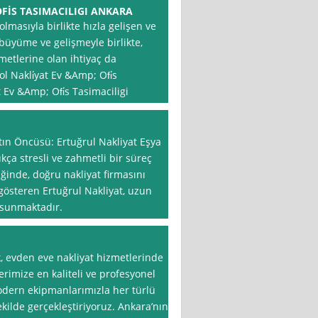
FİS TASIMACILIGI ANKARA
lmasıyla birlikte hızla gelişen ve
 büyüme ve gelişmeyle birlikte,
metlerine olan ihtiyaç da
 Nakli̇yat Ev &Amp; Ofi̇s
 Ev &Amp; Ofi̇s Tasimaciligi
ın Öncüsü: Ertuğrul Nakliyat Eşya
kça stresli ve zahmetli bir süreç
tiğinde, doğru nakliyat firmasını
gösteren Ertuğrul Nakliyat, uzun
i sunmaktadır.
, evden eve nakliyat hizmetlerinde
erimize en kaliteli ve profesyonel
dern ekipmanlarımızla her türlü
ekilde gerçekleştiriyoruz. Ankara’nın