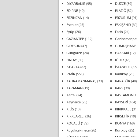
DİYARBAKIR
(95)
DÜZCE
(39)
EDİRNE
(49)
ELAZIĞ
(52)
ERZİNCAN
(14)
ERZURUM
(91
Esenler
(25)
ESKİŞEHİR
(60
Eyüp
(26)
Fatih
(24)
GAZİANTEP
(112)
Gaziosmanpa
GİRESUN
(47)
GÜMÜŞHANE
Güngören
(24)
HAKKARİ
(12)
HATAY
(50)
IĞDIR
(43)
ISPARTA
(82)
İSTANBUL
(3.5
İZMİR
(551)
Kadıköy
(25)
KAHRAMANMARAŞ
(33)
KARABÜK
(40)
KARAMAN
(19)
KARS
(39)
Kartal
(24)
KASTAMONU
Kaynarca
(25)
KAYSERİ
(164)
KİLİS
(13)
KIRIKKALE
(31
KIRKLARELİ
(36)
KIRŞEHİR
(19)
KOCAELİ
(172)
KONYA
(168)
Küçükçekmece
(26)
Kurtköy
(25)