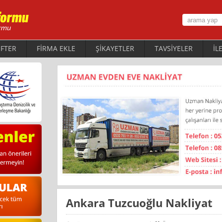
FTER
FİRMA EKLE
ŞİKAYETLER
TAVSİYELER
İL
Ankara Tuzcuoğlu Nakliyat