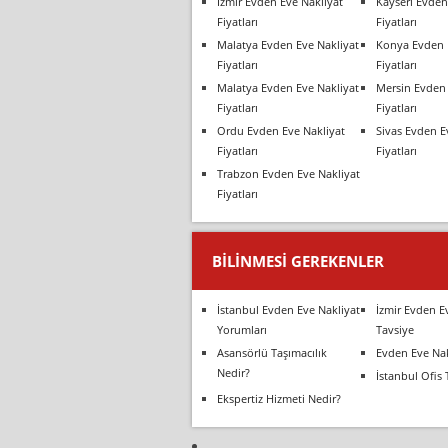
İzmir Evden Eve Nakliyat
Kayseri Evden
Fiyatları
Fiyatları
Malatya Evden Eve Nakliyat
Konya Evden 
Fiyatları
Fiyatları
Malatya Evden Eve Nakliyat
Mersin Evden 
Fiyatları
Fiyatları
Ordu Evden Eve Nakliyat
Sivas Evden E
Fiyatları
Fiyatları
Trabzon Evden Eve Nakliyat
Fiyatları
BILINMESI GEREKENLER
İstanbul Evden Eve Nakliyat
İzmir Evden E
Yorumları
Tavsiye
Asansörlü Taşımacılık
Evden Eve Nak
Nedir?
İstanbul Ofis 
Ekspertiz Hizmeti Nedir?