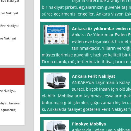
taşıma sürecinde aradığı en ön
 Eve Nakliyat
bir nakliyat şirketi, eşyalarınızın güvenle taşı
Eve Nakliyat
süreç geçirmenizi engeller. Ankara Vizyon Esk
Eve Nakliyat
Ankara öz yıldırımlar evden 
Ankara Öz Yıldırımlar Evden E
ve Nakliyat
evden eve taşımacılık hizmetl
tanınmaktadır. Yılların verdi
müşterilerimize güvenilir, hızlı ve kaliteli bi
Firma olarak, müşterilerimizin ihtiyaçlarını e
Ankara Ferit Nakliyat
ANKARA’da Taşınmanın Kolay Y
süreci, birçok insan için olduk
ve Nakliyat
olabilir. Mobilyaların taşınması, eşyaların pa
bulunması gibi işlemler, çoğu zaman kişilerde 
liyat Tavsiye
ki, Ankara’da faaliyet gösteren Ferit Nakliyat f
Taşımacılığı
Pinokyo Mobilya
Ankara‘da Evden Eve Nakliyatı