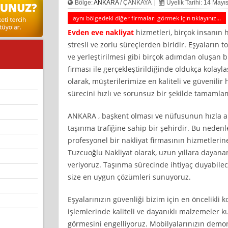
Bölge:
ANKARA
/ ÇANKAYA
Üyelik Tarihi: 14 Mayı
aynı bölgedeki diğer firmaları görmek için tıklayınız...
Evden eve nakliyat
hizmetleri, birçok insanın 
stresli ve zorlu süreçlerden biridir. Eşyaların
ve yerleştirilmesi gibi birçok adımdan oluşan b
firması ile gerçekleştirildiğinde oldukça kolayla
olarak, müşterilerimize en kaliteli ve güvenili
sürecini hızlı ve sorunsuz bir şekilde tamamlam
ANKARA , başkent olması ve nüfusunun hızla a
taşınma trafiğine sahip bir şehirdir. Bu nedenl
profesyonel bir nakliyat firmasının hizmetlerin
Tuzcuoğlu Nakliyat olarak, uzun yıllara dayan
veriyoruz. Taşınma sürecinde ihtiyaç duyabilece
size en uygun çözümleri sunuyoruz.
Eşyalarınızın güvenliği bizim için en öncelikl
işlemlerinde kaliteli ve dayanıklı malzemeler k
görmesini engelliyoruz. Mobilyalarınızın demo