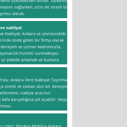
emli özelliklerden biridir. Güvenilir
nmasını sağlarken, sizin de stresli bir
press olarak,
eve nakliyat
ve Nakliyat, Ankara ve çevresindeki
erinde önde gelen bir firma olarak
ği deneyim ve uzman kadromuzla,
r taşımacılık hizmeti sunmaktayız.
n iyi şekilde anlamak ve bunlara
olu: Ankara Ferit Nakliyat Taşınma
ça stresli ve zaman alıcı bir deneyim
ketlenmesi, nakliye aracının
kafa karışıklığına yol açabilir. Neyse
irması,
n Lideri: Pinokyo Mobilya Ankara,