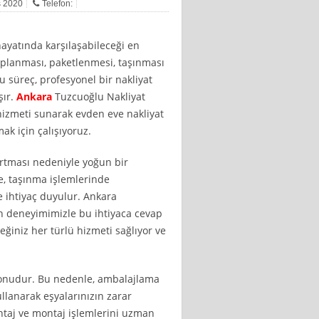
s 2020
Telefon:
hayatında karşılaşabileceği en
 toplanması, paketlenmesi, taşınması
u süreç, profesyonel bir nakliyat
şır.
Ankara
Tuzcuoğlu Nakliyat
r hizmeti sunarak evden eve nakliyat
ak için çalışıyoruz.
rtması nedeniyle yoğun bir
e, taşınma işlemlerinde
e ihtiyaç duyulur. Ankara
an deneyimimizle bu ihtiyaca cevap
ğiniz her türlü hizmeti sağlıyor ve
i konudur. Bu nedenle, ambalajlama
ullanarak eşyalarınızın zarar
ntaj ve montaj işlemlerini uzman