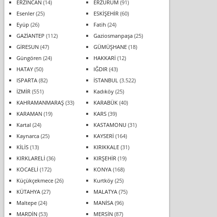
ERZİNCAN
(14)
ERZURUM
(91)
Esenler
(25)
ESKİŞEHİR
(60)
Eyüp
(26)
Fatih
(24)
GAZİANTEP
(112)
Gaziosmanpaşa
(25)
GİRESUN
(47)
GÜMÜŞHANE
(18)
Güngören
(24)
HAKKARİ
(12)
HATAY
(50)
IĞDIR
(43)
ISPARTA
(82)
İSTANBUL
(3.522)
İZMİR
(551)
Kadıköy
(25)
KAHRAMANMARAŞ
(33)
KARABÜK
(40)
KARAMAN
(19)
KARS
(39)
Kartal
(24)
KASTAMONU
(31)
Kaynarca
(25)
KAYSERİ
(164)
KİLİS
(13)
KIRIKKALE
(31)
KIRKLARELİ
(36)
KIRŞEHİR
(19)
KOCAELİ
(172)
KONYA
(168)
Küçükçekmece
(26)
Kurtköy
(25)
KÜTAHYA
(27)
MALATYA
(75)
Maltepe
(24)
MANİSA
(96)
MARDİN
(53)
MERSİN
(87)