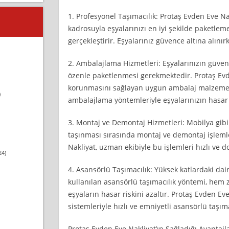
1. Profesyonel Taşımacılık: Protaş Evden Eve Nak
kadrosuyla eşyalarınızı en iyi şekilde paketleme
gerçekleştirir. Eşyalarınız güvence altına alını
2. Ambalajlama Hizmetleri: Eşyalarınızın güvenl
özenle paketlenmesi gerekmektedir. Protaş Evde
korunmasını sağlayan uygun ambalaj malzemele
)
ambalajlama yöntemleriyle eşyalarınızın hasar
3. Montaj ve Demontaj Hizmetleri: Mobilya gib
taşınması sırasında montaj ve demontaj işlemle
Nakliyat, uzman ekibiyle bu işlemleri hızlı ve do
24)
4. Asansörlü Taşımacılık: Yüksek katlardaki dai
kullanılan asansörlü taşımacılık yöntemi, hem
eşyaların hasar riskini azaltır. Protaş Evden Ev
sistemleriyle hızlı ve emniyetli asansörlü taşım
Protaş Evden Eve Nakliyat’ın Sağladığı Avantajla