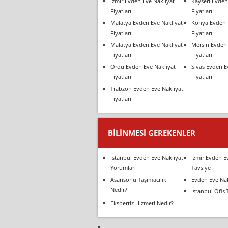
İzmir Evden Eve Nakliyat
Kayseri Evden
Fiyatları
Fiyatları
Malatya Evden Eve Nakliyat
Konya Evden 
Fiyatları
Fiyatları
Malatya Evden Eve Nakliyat
Mersin Evden 
Fiyatları
Fiyatları
Ordu Evden Eve Nakliyat
Sivas Evden E
Fiyatları
Fiyatları
Trabzon Evden Eve Nakliyat
Fiyatları
BILINMESI GEREKENLER
İstanbul Evden Eve Nakliyat
İzmir Evden E
Yorumları
Tavsiye
Asansörlü Taşımacılık
Evden Eve Nak
Nedir?
İstanbul Ofis 
Ekspertiz Hizmeti Nedir?