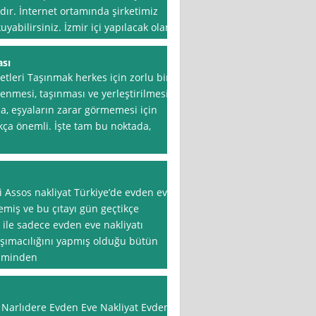
dır. İnternet ortamında şirketimiz
yabilirsiniz. İzmir içi yapılacak olan
ası
tleri Taşınmak herkes için zorlu bir
lenmesi, taşınması ve yerleştirilmesi
a, eşyaların zarar görmemesi için
ukça önemli. İşte tam bu noktada,
si Assos nakliyat Türkiye’de evden eve
rlemiş ve bu çıtayı gün geçtikçe
i ile sadece evden eve nakliyatı
aşımacılığını yapmış olduğu bütün
isminden
ih: Narlıdere Evden Eve Nakliyat Evden