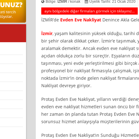
Bölge:
İZMİR
/ konak
Üyelik Tarihi: 21 Ocak 2020
aynı bölgedeki diğer firmaları görmek için tıklayınız...
İZMİR’de
Evden Eve Nakliyat
Denince Akla Gele
İzmir
, yaşam kalitesinin yüksek olduğu, tarihi 
bir şehir olarak dikkat çeker. İzmir’e taşınmak, 
aralamak demektir. Ancak evden eve nakliyat s
açıdan oldukça zorlu bir süreçtir. Eşyaların düz
taşınması, yeni evde yerleştirilmesi gibi birçok
profesyonel bir nakliyat firmasıyla çalışmak, işin
noktada İzmir’in önde gelen nakliyat firmaların
Nakliyat devreye giriyor.
Protaş Evden Eve Nakliyat, yılların verdiği den
evden eve nakliyat hizmetleri sunan öncü bir 
her zaman ön planda tutan Protaş Evden Eve Na
sorunsuz hizmet anlayışıyla müşterilerinin güv
Protaş Evden Eve Nakliyat’ın Sunduğu Hizmetle