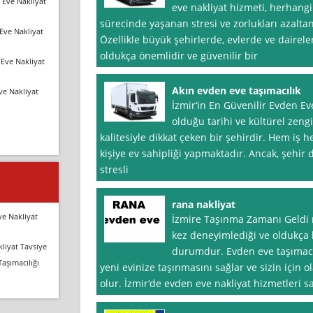
 Eve Nakliyat
eve nakliyat hizmeti, herhang
sürecinde yaşanan stresi ve zorlukları azalta
Eve Nakliyat
Özellikle büyük şehirlerde, evlerde ve dairel
oldukça önemlidir ve güvenilir bir
Eve Nakliyat
Akın evden eve taşımacılık
ve Nakliyat
İzmir‘in En Güvenilir Evden Ev
olduğu tarihi ve kültürel zengi
kalitesiyle dikkat çeken bir şehirdir. Hem iş 
kişiye ev sahipliği yapmaktadır. Ancak, şehir d
stresli
rana nakliyat
ve Nakliyat
İzmire Taşınma Zamanı Geldi 
kez deneyimlediği ve oldukça 
liyat Tavsiye
durumdur. Evden eve taşımacılı
Taşımacılığı
yeni evinize taşınmasını sağlar ve sizin için o
olur. İzmir‘de evden eve nakliyat hizmetleri s