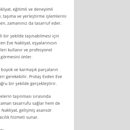
liyat, eğitimli ve deneyimli
, taşıma ve yerleştirme işlemlerini
rken, zamanınız da tasarruf eder.
i bir şekilde taşınabilmesi için
n Eve Nakliyat, eşyalarınızın
ri kullanır ve profesyonel
 görmesini önler.
i büyük ve karmaşık parçaların
ri gerekebilir. Protaş Evden Eve
ğru bir şekilde gerçekleştirir.
relerin taşınması sırasında
 zaman tasarrufu sağlar hem de
e Nakliyat, gelişmiş asansör
acılık hizmeti sunar.
r: