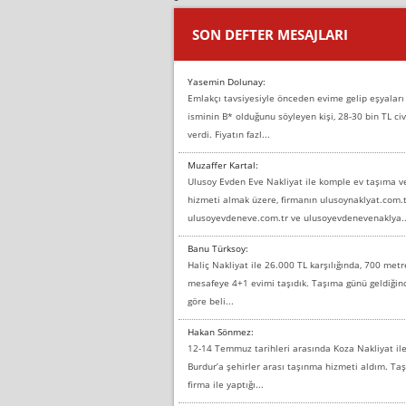
SON DEFTER MESAJLARI
Yasemin Dolunay:
Emlakçı tavsiyesiyle önceden evime gelip eşyaları
isminin B* olduğunu söyleyen kişi, 28-30 bin TL civ
verdi. Fiyatın fazl...
Muzaffer Kartal:
Ulusoy Evden Eve Nakliyat ile komple ev taşıma 
hizmeti almak üzere, firmanın ulusoynaklyat.com.t
ulusoyevdeneve.com.tr ve ulusoyevdenevenaklya..
Banu Türksoy:
Haliç Nakliyat ile 26.000 TL karşılığında, 700 metr
mesafeye 4+1 evimi taşıdık. Taşıma günü geldiği
göre beli...
Hakan Sönmez:
12-14 Temmuz tarihleri arasında Koza Nakliyat il
Burdur’a şehirler arası taşınma hizmeti aldım. T
firma ile yaptığı...