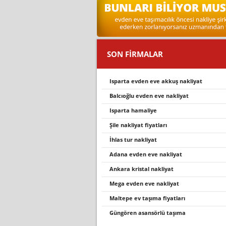
SON FİRMALAR
isparta evden eve akkuş nakli̇yat
balcıoğlu evden eve nakliyat
isparta hamaliye
şile nakliyat fiyatları
i̇hlas tur nakli̇yat
adana evden eve nakliyat
ankara kri̇stal nakli̇yat
mega evden eve nakli̇yat
maltepe ev taşıma fiyatları
güngören asansörlü taşıma