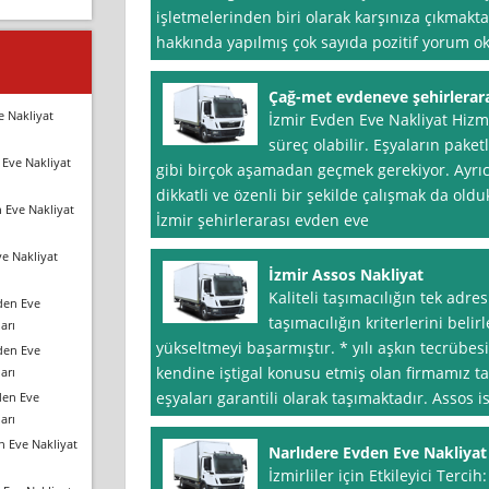
işletmelerinden biri olarak karşınıza çıkmakta
hakkında yapılmış çok sayıda pozitif yorum oku
Çağ-met evdeneve şehirlerar
e Nakliyat
İzmir Evden Eve Nakliyat Hizme
süreç olabilir. Eşyaların paket
Eve Nakliyat
gibi birçok aşamadan geçmek gerekiyor. Ayrıc
dikkatli ve özenli bir şekilde çalışmak da old
 Eve Nakliyat
İzmir şehirlerarası evden eve
e Nakliyat
İzmir Assos Nakliyat
Kaliteli taşımacılığın tek adre
den Eve
taşımacılığın kriterlerini beli
arı
yükseltmeyi başarmıştır. * yılı aşkın tecrübes
den Eve
kendine iştigal konusu etmiş olan firmamız t
arı
eşyaları garantili olarak taşımaktadır. Assos 
den Eve
arı
n Eve Nakliyat
Narlıdere Evden Eve Nakliyat
İzmirliler için Etkileyici Terc