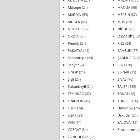
KÜTAHYA
(27)
MALATYA
(75)
Maltepe
(24)
MANİSA
(96)
MARDİN
(53)
MERSİN
(87)
MUĞLA
(65)
MUŞ
(20)
NEVŞEHİR
(28)
NİĞDE
(26)
ORDU
(35)
OSMANİYE
(24
Pendik
(24)
RİZE
(24)
SAKARYA
(44)
SAMSUN
(77)
Sancaktepe
(24)
ŞANLIURFA
(7
Sarıyer
(24)
SİİRT
(20)
SİNOP
(21)
ŞIRNAK
(25)
Şişli
(24)
SİVAS
(76)
Sultanbeyli
(24)
TALEP
(589)
TEKİRDAĞ
(47)
TOKAT
(48)
TRABZON
(45)
TUNCELİ
(16)
Tuzla
(24)
Ümraniye
(25)
UŞAK
(29)
Üsküdar
(24)
VAN
(54)
YALOVA
(16)
YOZGAT
(34)
Zeytinburnu
(
ZONGULDAK
(28)