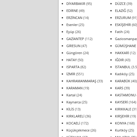
DİYARBAKIR
(95)
DÜZCE
(39)
EDİRNE
(49)
ELAZIĞ
(52)
ERZİNCAN
(14)
ERZURUM
(91
Esenler
(25)
ESKİŞEHİR
(60
Eyüp
(26)
Fatih
(24)
GAZİANTEP
(112)
Gaziosmanpa
GİRESUN
(47)
GÜMÜŞHANE
Güngören
(24)
HAKKARİ
(12)
HATAY
(50)
IĞDIR
(43)
ISPARTA
(82)
İSTANBUL
(3.5
İZMİR
(551)
Kadıköy
(25)
KAHRAMANMARAŞ
(33)
KARABÜK
(40)
KARAMAN
(19)
KARS
(39)
Kartal
(24)
KASTAMONU
Kaynarca
(25)
KAYSERİ
(164)
KİLİS
(13)
KIRIKKALE
(31
KIRKLARELİ
(36)
KIRŞEHİR
(19)
KOCAELİ
(172)
KONYA
(168)
Küçükçekmece
(26)
Kurtköy
(25)