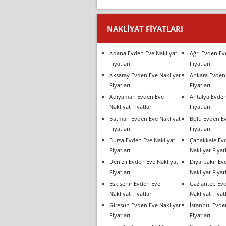
NAKLIYAT FIYATLARI
Adana Evden Eve Nakliyat
Ağrı Evden Ev
Fiyatları
Fiyatları
Aksaray Evden Eve Nakliyat
Ankara Evden 
Fiyatları
Fiyatları
Adıyaman Evden Eve
Antalya Evden
Nakliyat Fiyatları
Fiyatları
Batman Evden Eve Nakliyat
Bolu Evden Ev
Fiyatları
Fiyatları
Bursa Evden Eve Nakliyat
Çanakkale Ev
Fiyatları
Nakliyat Fiyatl
Denizli Evden Eve Nakliyat
Diyarbakır Ev
Fiyatları
Nakliyat Fiyatl
Eskişehir Evden Eve
Gaziantep Ev
Nakliyat Fiyatları
Nakliyat Fiyatl
Giresun Evden Eve Nakliyat
İstanbul Evde
Fiyatları
Fiyatları