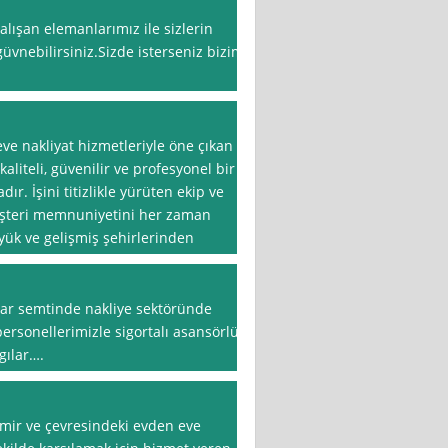
alışan elemanlarımız ile sizlerin
güvnebilirsiniz.Sizde isterseniz bizim
eve nakliyat hizmetleriyle öne çıkan
kaliteli, güvenilir ve profesyonel bir
r. İşini titizlikle yürüten ekip ve
müşteri memnuniyetini her zaman
üyük ve gelişmiş şehirlerinden
lar semtinde nakliye sektöründe
rsonellerimizle sigortalı asansörlü
gılar….
̇zmir ve çevresindeki evden eve