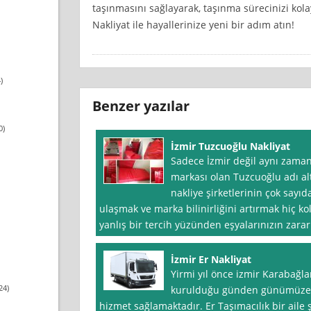
taşınmasını sağlayarak, taşınma sürecinizi kolay
Nakliyat ile hayallerinize yeni bir adım atın!
)
Benzer yazılar
0)
İzmir Tuzcuoğlu Nakliyat
Sadece İzmir değil aynı zaman
markası olan Tuzcuoğlu adı a
nakliye şirketlerinin çok sayı
ulaşmak ve marka bilinirliğini artırmak hiç ko
yanlış bir tercih yüzünden eşyalarınızın zarar
İzmir Er Nakliyat
Yirmi yıl önce izmir Karabağla
24)
kurulduğu günden günümüze t
hizmet sağlamaktadır. Er Taşımacılık bir aile 