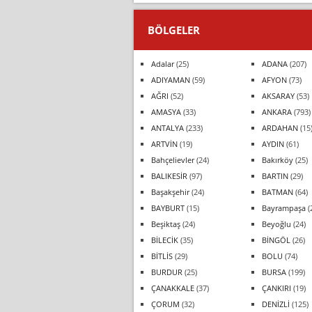
BÖLGELER
Adalar
(25)
ADANA
(207)
ADIYAMAN
(59)
AFYON
(73)
AĞRI
(52)
AKSARAY
(53)
AMASYA
(33)
ANKARA
(793)
ANTALYA
(233)
ARDAHAN
(15
ARTVİN
(19)
AYDIN
(61)
Bahçelievler
(24)
Bakırköy
(25)
BALIKESİR
(97)
BARTIN
(29)
Başakşehir
(24)
BATMAN
(64)
BAYBURT
(15)
Bayrampaşa
(
Beşiktaş
(24)
Beyoğlu
(24)
BİLECİK
(35)
BİNGÖL
(26)
BİTLİS
(29)
BOLU
(74)
BURDUR
(25)
BURSA
(199)
ÇANAKKALE
(37)
ÇANKIRI
(19)
ÇORUM
(32)
DENİZLİ
(125)