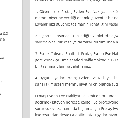
1. Güvenilirlik: Protaş Evden Eve Nakliyat, sekt
)
memnuniyetine verdiği önemle güvenilir bir nakl
)
Eşyalarınızı güvenle taşımanın rahatlığını yaşar
şa
(25)
2. Sigortalı Taşımacılık: İstediğiniz takdirde eşya
(18)
sayede olası bir kaza ya da zarar durumunda 
3. Esnek Çalışma Saatleri: Protaş Evden Eve Nak
22)
göre esnek çalışma saatleri sağlamaktadır. Bu
bir taşınma planı yapabilirsiniz.
4. Uygun Fiyatlar: Protaş Evden Eve Nakliyat, kal
(31)
sunarak müşteri memnuniyetini ön planda tuta
)
Protaş Evden Eve Nakliyat ile İzmir’de bulunan 
geçirmek isteyen herkese kaliteli ve profesyone
sorunsuz ve zamanında taşınma için Protaş Evd
kadrosundan destek alabilirsiniz. Eşyalarınızın 