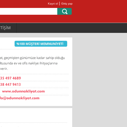
|
Kayıt ol
Giriş yap
ETİŞİM