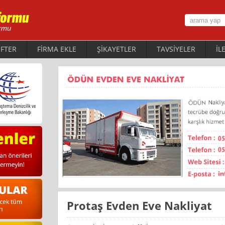
FTER
FİRMA EKLE
ŞİKAYETLER
TAVSİYELER
İL
Protaş Evden Eve Nakliyat