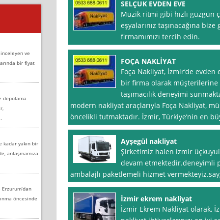
SELÇUK EVDEN EVE
Müzik ritmi gibi hızlı güzgün ç
eşyalarınız taşınacağına bize 
firmamımızı tercih edin.
 inceleyen ve
FOÇA NAKLİYAT
arında bir fiyat
Foça Nakliyat, İzmir‘de evden 
bir firma olarak müşterilerine 
taşımacılık deneyimi sunmaktadı
ve depolama
modern nakliyat araçlarıyla Foça Nakliyat, 
r,
öncelikli tutmaktadır. İzmir, Türkiye’nin en b
.
Ayşegül nakliyat
e kadar yakın bir
Şirketimiz halen izmir üçkuyu
nde, anlaşmamıza
devam etmektedir.deneyimli pe
ambalajlı paketlemeli hizmet vermekteyiz.say
e Erzurum’dan
İzmir ekrem nakliyat
aşınma öncesinde
İzmir Ekrem Nakliyat olarak, I