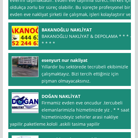
evlerini taşımaktadır. Evden eve taşınma süreci, herkes için
oldukça zorlu bir süreç olabilir. Bu süreçte profesyonel bir
evden eve nakliyat şirketi ile çalışmak, işleri kolaylaştırır ve
BAKANOĞLU NAKLİYAT
BAKANOĞLU NAKLİYAT & DEPOLAMA * * * –
* * * *
esenyurt nur nakliyat
Yıllardır bu sektörede tecrübeli ekibimizle
çalışmaktayız. Bizi tercih ettiğiniz için
pişman olmayacaksınız.
DOĞAN NAKLİYAT
Firmamiz evden eve oncudur .tercubeli
elemanlarimizla hizmetinizde yiz . * * saat
hizmetinizdeyiz sehirler arasi nakliye
yapilir.paketleme.kololi .askili tasima yapilir