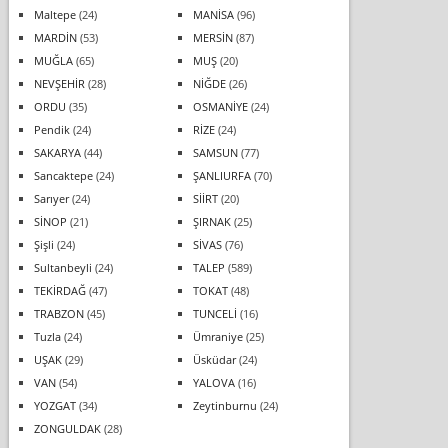
Maltepe
(24)
MANİSA
(96)
MARDİN
(53)
MERSİN
(87)
MUĞLA
(65)
MUŞ
(20)
NEVŞEHİR
(28)
NİĞDE
(26)
ORDU
(35)
OSMANİYE
(24)
Pendik
(24)
RİZE
(24)
SAKARYA
(44)
SAMSUN
(77)
Sancaktepe
(24)
ŞANLIURFA
(70)
Sarıyer
(24)
SİİRT
(20)
SİNOP
(21)
ŞIRNAK
(25)
Şişli
(24)
SİVAS
(76)
Sultanbeyli
(24)
TALEP
(589)
TEKİRDAĞ
(47)
TOKAT
(48)
TRABZON
(45)
TUNCELİ
(16)
Tuzla
(24)
Ümraniye
(25)
UŞAK
(29)
Üsküdar
(24)
VAN
(54)
YALOVA
(16)
YOZGAT
(34)
Zeytinburnu
(24)
ZONGULDAK
(28)