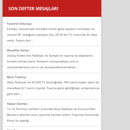
SON DEFTER MESAJLARI
Yasemin Dolunay:
Emlakçı tavsiyesiyle önceden evime gelip eşyaları inceleyen ve
isminin B* olduğunu söyleyen kişi, 28-30 bin TL civarında bir fiyat
verdi. Fiyatın fazl...
Muzaffer Kartal:
Ulusoy Evden Eve Nakliyat ile komple ev taşıma ve depolama
hizmeti almak üzere, firmanın ulusoynaklyat.com.tr,
ulusoyevdeneve.com.tr ve ulusoyevdenevenaklya...
Banu Türksoy:
Haliç Nakliyat ile 26.000 TL karşılığında, 700 metre kadar yakın bir
mesafeye 4+1 evimi taşıdık. Taşıma günü geldiğinde, anlaşmamıza
göre beli...
Hakan Sönmez:
12-14 Temmuz tarihleri arasında Koza Nakliyat ile Erzurum’dan
Burdur’a şehirler arası taşınma hizmeti aldım. Taşınma öncesinde
firma ile yaptığı...