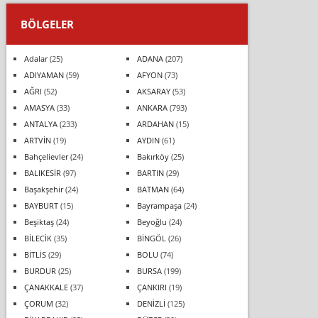
BÖLGELER
Adalar
(25)
ADANA
(207)
ADIYAMAN
(59)
AFYON
(73)
AĞRI
(52)
AKSARAY
(53)
AMASYA
(33)
ANKARA
(793)
ANTALYA
(233)
ARDAHAN
(15)
ARTVİN
(19)
AYDIN
(61)
Bahçelievler
(24)
Bakırköy
(25)
BALIKESİR
(97)
BARTIN
(29)
Başakşehir
(24)
BATMAN
(64)
BAYBURT
(15)
Bayrampaşa
(24)
Beşiktaş
(24)
Beyoğlu
(24)
BİLECİK
(35)
BİNGÖL
(26)
BİTLİS
(29)
BOLU
(74)
BURDUR
(25)
BURSA
(199)
ÇANAKKALE
(37)
ÇANKIRI
(19)
ÇORUM
(32)
DENİZLİ
(125)