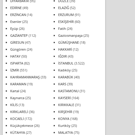
DİYARBAKIR
(95)
DÜZCE
(39)
EDİRNE
(49)
ELAZIĞ
(52)
ERZİNCAN
(14)
ERZURUM
(91)
Esenler
(25)
ESKİŞEHİR
(60)
Eyüp
(26)
Fatih
(24)
GAZİANTEP
(112)
Gaziosmanpaşa
(25)
GİRESUN
(47)
GÜMÜŞHANE
(18)
Güngören
(24)
HAKKARİ
(12)
HATAY
(50)
IĞDIR
(43)
ISPARTA
(82)
İSTANBUL
(3.522)
İZMİR
(551)
Kadıköy
(25)
KAHRAMANMARAŞ
(33)
KARABÜK
(40)
KARAMAN
(19)
KARS
(39)
Kartal
(24)
KASTAMONU
(31)
Kaynarca
(25)
KAYSERİ
(164)
KİLİS
(13)
KIRIKKALE
(31)
KIRKLARELİ
(36)
KIRŞEHİR
(19)
KOCAELİ
(172)
KONYA
(168)
Küçükçekmece
(26)
Kurtköy
(25)
KÜTAHYA
(27)
MALATYA
(75)