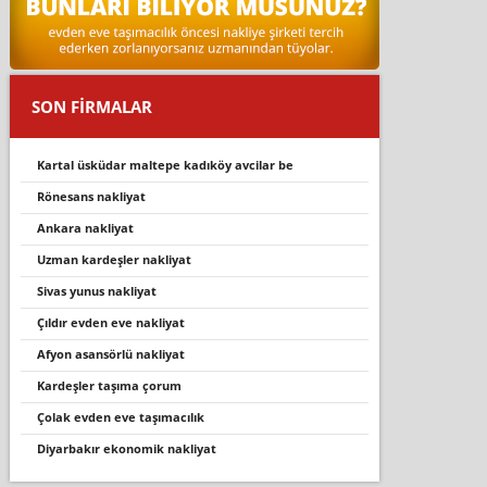
SON FİRMALAR
kartal üsküdar maltepe kadiköy avci̇lar be
rönesans nakli̇yat
ankara nakliyat
uzman kardeşler nakliyat
si̇vas yunus nakli̇yat
çildir evden eve nakli̇yat
afyon asansörlü nakliyat
kardeşler taşıma çorum
çolak evden eve taşımacılık
diyarbakır ekonomik nakliyat