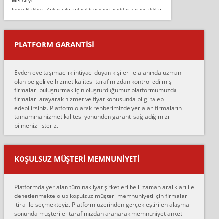
Mel Alty:
İnova Nakliyat Ankara ile anlaşıldı eşyayı taşıdılar parayı aldılar.
Salon duvarına bir baktım birisi boydan alüminyum renkli bantı
yapıştırm...
PLATFORM GARANTİSİ
Murat:
Merhaba, bu firmayı bir arkadaş tavsiyesi üzerine tercih ettim,
hiçbir sıkıntı yaşanmayacağını ve kendilerinin çok titiz
Evden eve taşımacılık ihtiyacı duyan kişiler ile alanında uzman
çalıştıklarını, müş...
olan belgeli ve hizmet kalitesi tarafımızdan kontrol edilmiş
firmaları buluşturmak için oluşturduğumuz platformumuzda
Ahmet:
firmaları arayarak hizmet ve fiyat konusunda bilgi talep
Lüleburgaz güngünes evden eve naklyat eşyalarımı taşımak için
edebilirsiniz. Platform olarak rehberimizde yer alan firmaların
anlaştık sabah eve geldiklerinde de eşyalarımı düzgün şekilde
tamamına hizmet kalitesi yönünden garanti sağladığımızı
sarcaz demelerine r...
bilmenizi isteriz.
mehmet güldü:
Ankara ALİCANLAR NAKLİYAT Tutarsız ve ticari ahlak problemleri
var verdikleri fiyat teklifini arttırdılar. Sonrasında taşıma gününde
KOŞULSUZ MÜŞTERI MEMNUNIYETI
oldukça tutarsı...
Erol:
Platformda yer alan tüm nakliyat şirketleri belli zaman aralıkları ile
Ankara Alicanlar naklyat tel 5465524025. 2600 TL'ye ankaradan
denetlenmekte olup koşulsuz müşteri memnuniyeti için firmaları
Konya ya Alicanlar naklyat la anlaştık bu şahıs evin taşınacağı gün
itina ile seçmekteyiz. Platform üzerinden gerçekleştirilen alaşma
fiyatın mazoto gele...
sonunda müşteriler tarafımızdan aranarak memnuniyet anketi