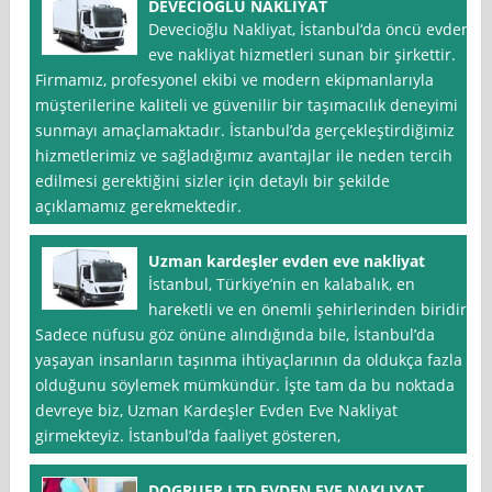
DEVECİOĞLU NAKLİYAT
Devecioğlu Nakliyat, İstanbul‘da öncü evden
eve nakliyat hizmetleri sunan bir şirkettir.
Firmamız, profesyonel ekibi ve modern ekipmanlarıyla
müşterilerine kaliteli ve güvenilir bir taşımacılık deneyimi
sunmayı amaçlamaktadır. İstanbul’da gerçekleştirdiğimiz
hizmetlerimiz ve sağladığımız avantajlar ile neden tercih
edilmesi gerektiğini sizler için detaylı bir şekilde
açıklamamız gerekmektedir.
Uzman kardeşler evden eve nakliyat
İstanbul, Türkiye’nin en kalabalık, en
hareketli ve en önemli şehirlerinden biridir.
Sadece nüfusu göz önüne alındığında bile, İstanbul’da
yaşayan insanların taşınma ihtiyaçlarının da oldukça fazla
olduğunu söylemek mümkündür. İşte tam da bu noktada
devreye biz, Uzman Kardeşler Evden Eve Nakliyat
girmekteyiz. İstanbul’da faaliyet gösteren,
DOGRUER.LTD EVDEN EVE NAKLIYAT