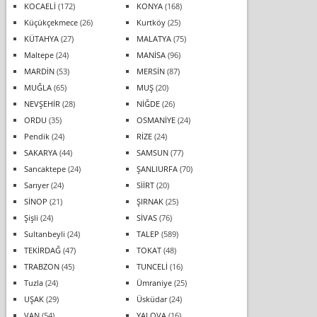
KOCAELİ
(172)
KONYA
(168)
Küçükçekmece
(26)
Kurtköy
(25)
KÜTAHYA
(27)
MALATYA
(75)
Maltepe
(24)
MANİSA
(96)
MARDİN
(53)
MERSİN
(87)
MUĞLA
(65)
MUŞ
(20)
NEVŞEHİR
(28)
NİĞDE
(26)
ORDU
(35)
OSMANİYE
(24)
Pendik
(24)
RİZE
(24)
SAKARYA
(44)
SAMSUN
(77)
Sancaktepe
(24)
ŞANLIURFA
(70)
Sarıyer
(24)
SİİRT
(20)
SİNOP
(21)
ŞIRNAK
(25)
Şişli
(24)
SİVAS
(76)
Sultanbeyli
(24)
TALEP
(589)
TEKİRDAĞ
(47)
TOKAT
(48)
TRABZON
(45)
TUNCELİ
(16)
Tuzla
(24)
Ümraniye
(25)
UŞAK
(29)
Üsküdar
(24)
VAN
(54)
YALOVA
(16)