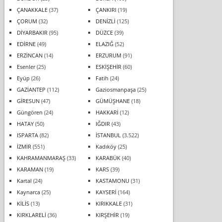
ÇANAKKALE
(37)
ÇANKIRI
(19)
ÇORUM
(32)
DENİZLİ
(125)
DİYARBAKIR
(95)
DÜZCE
(39)
EDİRNE
(49)
ELAZIĞ
(52)
ERZİNCAN
(14)
ERZURUM
(91)
Esenler
(25)
ESKİŞEHİR
(60)
Eyüp
(26)
Fatih
(24)
GAZİANTEP
(112)
Gaziosmanpaşa
(25)
GİRESUN
(47)
GÜMÜŞHANE
(18)
Güngören
(24)
HAKKARİ
(12)
HATAY
(50)
IĞDIR
(43)
ISPARTA
(82)
İSTANBUL
(3.522)
İZMİR
(551)
Kadıköy
(25)
KAHRAMANMARAŞ
(33)
KARABÜK
(40)
KARAMAN
(19)
KARS
(39)
Kartal
(24)
KASTAMONU
(31)
Kaynarca
(25)
KAYSERİ
(164)
KİLİS
(13)
KIRIKKALE
(31)
KIRKLARELİ
(36)
KIRŞEHİR
(19)