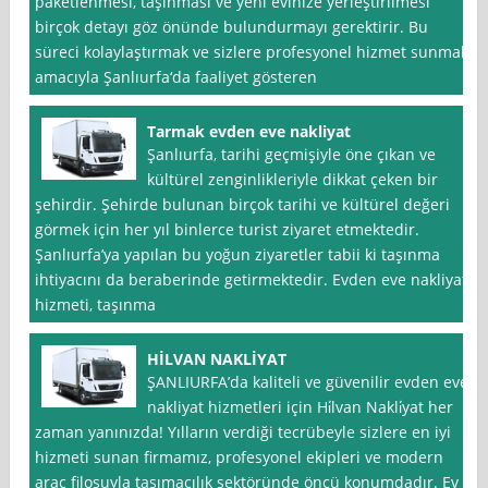
paketlenmesi, taşınması ve yeni evinize yerleştirilmesi
birçok detayı göz önünde bulundurmayı gerektirir. Bu
süreci kolaylaştırmak ve sizlere profesyonel hizmet sunmak
amacıyla Şanlıurfa‘da faaliyet gösteren
Tarmak evden eve nakliyat
Şanlıurfa, tarihi geçmişiyle öne çıkan ve
kültürel zenginlikleriyle dikkat çeken bir
şehirdir. Şehirde bulunan birçok tarihi ve kültürel değeri
görmek için her yıl binlerce turist ziyaret etmektedir.
Şanlıurfa’ya yapılan bu yoğun ziyaretler tabii ki taşınma
ihtiyacını da beraberinde getirmektedir. Evden eve nakliyat
hizmeti, taşınma
HİLVAN NAKLİYAT
ŞANLIURFA’da kaliteli ve güvenilir evden eve
nakliyat hizmetleri için Hi̇lvan Nakli̇yat her
zaman yanınızda! Yılların verdiği tecrübeyle sizlere en iyi
hizmeti sunan firmamız, profesyonel ekipleri ve modern
araç filosuyla taşımacılık sektöründe öncü konumdadır. Ev