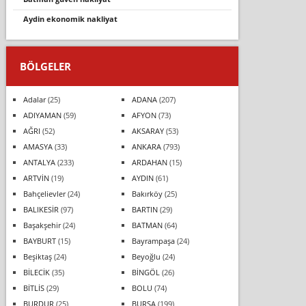
aydin ekonomik nakliyat
BÖLGELER
Adalar
(25)
ADANA
(207)
ADIYAMAN
(59)
AFYON
(73)
AĞRI
(52)
AKSARAY
(53)
AMASYA
(33)
ANKARA
(793)
ANTALYA
(233)
ARDAHAN
(15)
ARTVİN
(19)
AYDIN
(61)
Bahçelievler
(24)
Bakırköy
(25)
BALIKESİR
(97)
BARTIN
(29)
Başakşehir
(24)
BATMAN
(64)
BAYBURT
(15)
Bayrampaşa
(24)
Beşiktaş
(24)
Beyoğlu
(24)
BİLECİK
(35)
BİNGÖL
(26)
BİTLİS
(29)
BOLU
(74)
BURDUR
(25)
BURSA
(199)