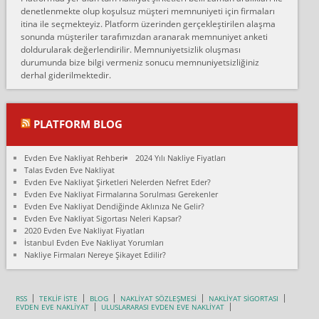
Ankara Alicanlar naklyat tel 5465524025. 2600 TL'ye ankaradan
denetlenmekte olup koşulsuz müşteri memnuniyeti için firmaları
Konya ya Alicanlar naklyat la anlaştık bu şahıs evin taşınacağı gün
itina ile seçmekteyiz. Platform üzerinden gerçekleştirilen alaşma
fiyatın mazoto gele...
sonunda müşteriler tarafımızdan aranarak memnuniyet anketi
doldurularak değerlendirilir. Memnuniyetsizlik oluşması
Fatih kokmese:
durumunda bize bilgi vermeniz sonucu memnuniyetsizliğiniz
Diyarbakır dan eşyamı getirtmek için anlaştım sözleşme yaptım.
derhal giderilmektedir.
Son anda fiyat artırdılar.. mecburiyetten tasittim.. bu kişiler ağrılı
Ankara merk...
Ali:
PLATFORM BLOG
İzmir de evim naklyat diye bir firmaya ev taşıttık, çok pişman
olduk. Asansörlü dediler sonra uraya asansör kurulmaz dediler
Evden Eve Nakliyat Rehberi
2024 Yılı Nakliye Fiyatları
fark istediler. ortada asa...
Talas Evden Eve Nakliyat
Evden Eve Nakliyat Şirketleri Nelerden Nefret Eder?
Nimet:
Evden Eve Nakliyat Firmalarına Sorulması Gerekenler
Ben 2021 Ağustos ilk haftası Evimi taşıdım yani İstanbul'un bir
Evden Eve Nakliyat Dendiğinde Aklınıza Ne Gelir?
Mahallesi'nden bir başka Mahallesi'ne yani Ümraniye bölgesinde
Evden Eve Nakliyat Sigortası Neleri Kapsar?
oturuyorum önceleri ara...
2020 Evden Eve Nakliyat Fiyatları
İstanbul Evden Eve Nakliyat Yorumları
Nimet Köse:
Nakliye Firmaları Nereye Şikayet Edilir?
Merhaba ben 2021 Ağustos ilk haftası evimi Ümraniye'den Çok
yakın bir bölgeye taşıdım yeni Ümraniye'nin Mahallesi'ne
Hancıoğlu naklyatla taşındım...
RSS
TEKLİF İSTE
BLOG
NAKLİYAT SÖZLEŞMESİ
NAKLİYAT SİGORTASI
EVDEN EVE NAKLİYAT
ULUSLARARASI EVDEN EVE NAKLİYAT
Sevim bal: