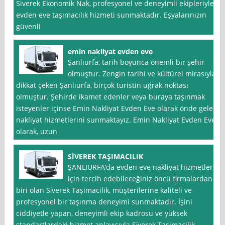
Siverek Ekonomik Nak, profesyonel ve deneyimli ekipleriyle
evden eve taşımacılık hizmeti sunmaktadır. Eşyalarınızın
güvenli
emin nakliyat evden eve
Şanlıurfa, tarih boyunca önemli bir şehir
olmuştur. Zengin tarihi ve kültürel mirasıyla
dikkat çeken Şanlıurfa, birçok turistin uğrak noktası
olmuştur. Şehirde ikamet edenler veya buraya taşınmak
isteyenler içinse Emin Nakliyat Evden Eve olarak önde gelen
nakliyat hizmetlerini sunmaktayız. Emin Nakliyat Evden Eve
olarak, uzun
SİVEREK TAŞIMACILIK
ŞANLIURFA’da evden eve nakliyat hizmetleri
için tercih edebileceğiniz öncü firmalardan
biri olan Si̇verek Taşimacilik, müşterilerine kaliteli ve
profesyonel bir taşınma deneyimi sunmaktadır. İşini
ciddiyetle yapan, deneyimli ekip kadrosu ve yüksek
standartlardaki hizmet anlayışıyla Si̇verek Taşimacilik,