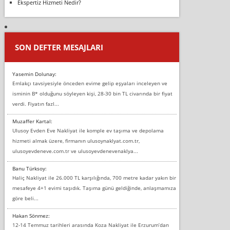
Ekspertiz Hizmeti Nedir?
SON DEFTER MESAJLARI
Yasemin Dolunay:
Emlakçı tavsiyesiyle önceden evime gelip eşyaları inceleyen ve
isminin B* olduğunu söyleyen kişi, 28-30 bin TL civarında bir fiyat
verdi. Fiyatın fazl...
Muzaffer Kartal:
Ulusoy Evden Eve Nakliyat ile komple ev taşıma ve depolama
hizmeti almak üzere, firmanın ulusoynaklyat.com.tr,
ulusoyevdeneve.com.tr ve ulusoyevdenevenaklya...
Banu Türksoy:
Haliç Nakliyat ile 26.000 TL karşılığında, 700 metre kadar yakın bir
mesafeye 4+1 evimi taşıdık. Taşıma günü geldiğinde, anlaşmamıza
göre beli...
Hakan Sönmez:
12-14 Temmuz tarihleri arasında Koza Nakliyat ile Erzurum’dan