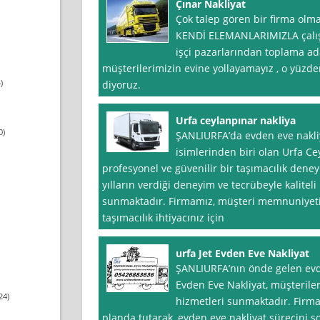
Çınar Nakliyat
Çok talep gören bir firma ol
KENDİ ELEMANLARIMIZLA çalış
işçi pazarlarından toplama a
müşterilerimizin evine yollayamayız , o yüzde
)
diyoruz.
Urfa ceylanpınar nakliya
0)
ŞANLIURFA’da evden eve nakli
isimlerinden biri olan Urfa Ce
profesyonel ve güvenilir bir taşımacılık dene
yılların verdiği deneyim ve tecrübeyle kaliteli
sunmaktadır. Firmamız, müşteri memnuniyetin
taşımacılık ihtiyacınız için
urfa Jet Evden Eve Nakliyat
ŞANLIURFA’nın önde gelen evden
Evden Eve Nakliyat, müşterileri
24)
hizmetleri sunmaktadır. Firm
planda tutarak, evden eve nakliyat sürecini s