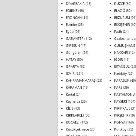
DİYARBAKIR
(95)
DÜZCE
(39)
EDİRNE
(49)
ELAZIĞ
(52)
ERZİNCAN
(14)
ERZURUM
(91
Esenler
(25)
ESKİŞEHİR
(60
Eyüp
(26)
Fatih
(24)
GAZİANTEP
(112)
Gaziosmanpa
GİRESUN
(47)
GÜMÜŞHANE
Güngören
(24)
HAKKARİ
(12)
HATAY
(50)
IĞDIR
(43)
ISPARTA
(82)
İSTANBUL
(3.5
İZMİR
(551)
Kadıköy
(25)
KAHRAMANMARAŞ
(33)
KARABÜK
(40)
KARAMAN
(19)
KARS
(39)
Kartal
(24)
KASTAMONU
Kaynarca
(25)
KAYSERİ
(164)
KİLİS
(13)
KIRIKKALE
(31
KIRKLARELİ
(36)
KIRŞEHİR
(19)
KOCAELİ
(172)
KONYA
(168)
Küçükçekmece
(26)
Kurtköy
(25)