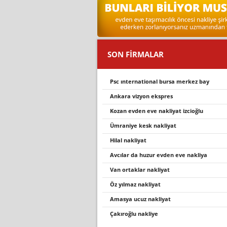
SON FİRMALAR
psc ınternational bursa merkez bay
ankara vizyon ekspres
kozan evden eve nakli̇yat i̇zci̇oğlu
ümraniye kesk nakliyat
hilal nakliyat
avcılar da huzur evden eve nakliya
van ortaklar nakliyat
öz yılmaz nakliyat
amasya ucuz nakliyat
çakıroğlu nakliye