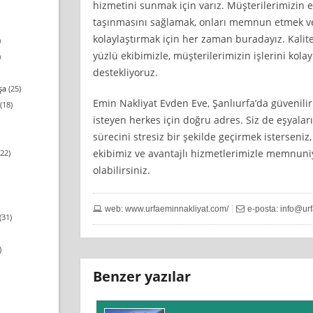
hizmetini sunmak için varız. Müşterilerimizin e
taşınmasını sağlamak, onları memnun etmek ve 
kolaylaştırmak için her zaman buradayız. Kalite
)
yüzlü ekibimizle, müşterilerimizin işlerini kola
)
destekliyoruz.
şa
(25)
Emin Nakliyat Evden Eve, Şanlıurfa’da güvenilir 
(18)
isteyen herkes için doğru adres. Siz de eşyalar
sürecini stresiz bir şekilde geçirmek isterseniz,
ekibimiz ve avantajlı hizmetlerimizle memnuni
22)
olabilirsiniz.
web: www.urfaeminnakliyat.com/
e-posta:
info@ur
(31)
)
Benzer yazılar