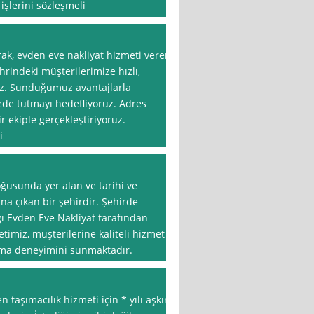
şlerini sözleşmeli
rak, evden eve nakliyat hizmeti veren
hrindeki müşterilerimize hızlı,
ruz. Sunduğumuz avantajlarla
ede tutmayı hedefliyoruz. Adres
ir ekiple gerçekleştiriyoruz.
i
oğusunda yer alan ve tarihi ve
ana çıkan bir şehirdir. Şehirde
gı Evden Eve Nakliyat tarafından
ketimiz, müşterilerine kaliteli hizmet
şıma deneyimini sunmaktadır.
 taşımacılık hizmeti için * yılı aşkın