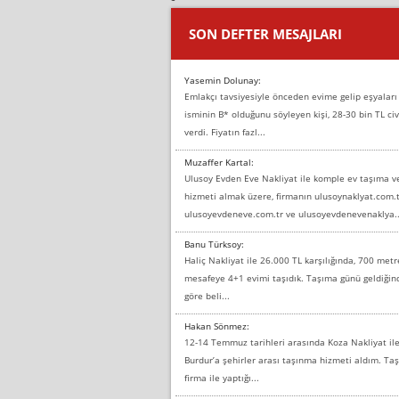
SON DEFTER MESAJLARI
Yasemin Dolunay:
Emlakçı tavsiyesiyle önceden evime gelip eşyaları
isminin B* olduğunu söyleyen kişi, 28-30 bin TL civ
verdi. Fiyatın fazl...
Muzaffer Kartal:
Ulusoy Evden Eve Nakliyat ile komple ev taşıma 
hizmeti almak üzere, firmanın ulusoynaklyat.com.t
ulusoyevdeneve.com.tr ve ulusoyevdenevenaklya..
Banu Türksoy:
Haliç Nakliyat ile 26.000 TL karşılığında, 700 metr
mesafeye 4+1 evimi taşıdık. Taşıma günü geldiği
göre beli...
Hakan Sönmez:
12-14 Temmuz tarihleri arasında Koza Nakliyat il
Burdur’a şehirler arası taşınma hizmeti aldım. T
firma ile yaptığı...