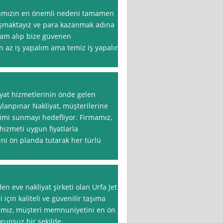
mamızın en önemli nedeni tamamen
maktayız ve para kazanmak adına
dam alıp bize güvenen
n az iş yapalım ama temiz iş yapalım
yat hizmetlerinin önde gelen
ylanpınar Nakliyat, müşterilerine
yimi sunmayı hedefliyor. Firmamız,
 hizmeti uygun fiyatlarla
i ön planda tutarak her türlü
 eve nakliyat şirketi olan Urfa Jet
 için kaliteli ve güvenilir taşıma
amız, müşteri memnuniyetini en ön
orunsuz bir şekilde