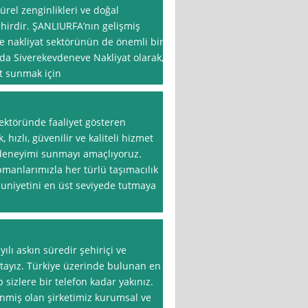
ürel zenginlikleri ve doğal
şehirdir. ŞANLIURFA’nın gelişmiş
e nakliyat sektörünün de önemli bir
ada Siverekevdeneve Nakliyat olarak,
et sunmak için
sektöründe faaliyet gösteren
 hızlı, güvenilir ve kaliteli hizmet
k deneyimi sunmayı amaçlıyoruz.
manlarımızla her türlü taşımacılık
uniyetini en üst seviyede tutmaya
yılı askın süredir şehiriçi ve
tayız. Türkiye üzerinde bulunan en
sizlere bir telefon kadar yakınız.
miş olan şirketimiz kurumsal ve