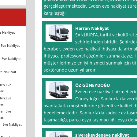
gerçekleştirmektedir. Evden eve nakliyat süre
karşılaştığı
Harran Nakliyat
e Nakliyat
ŞANLIURFA, tarihi ve kültürel 
şehirlerinden biridir. Şehirdek
Eve Nakliyat
beraber, evden eve nakliyat ihtiyacı da artma
ihtiyaca profesyonel çözümler sunmaktayız. H
 Eve Nakliyat
müşterilerimize en iyi hizmeti sunmak için titi
sektöründe uzun yıllardır
e Nakliyat
ÖZ GÜNEYDOĞU
den Eve
arı
Evden eve nakliyat hizmetleri
den Eve
Güneydoğu, Şanlıurfa‘da verd
arı
avantajlarla müşterilerine güvenli ve kalitel
den Eve
hedeflemektedir. Şanlıurfa’da sadece ev taşım
arı
taşımacılığı, parça eşya taşımacılığı, eşya de
n Eve Nakliyat
siverekevdeneve nakliyat