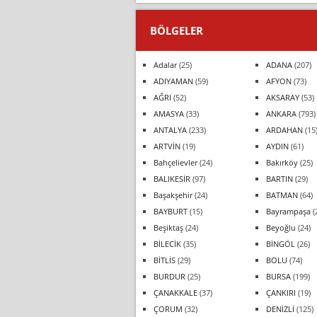
BÖLGELER
Adalar
(25)
ADANA
(207)
ADIYAMAN
(59)
AFYON
(73)
AĞRI
(52)
AKSARAY
(53)
AMASYA
(33)
ANKARA
(793)
ANTALYA
(233)
ARDAHAN
(15
ARTVİN
(19)
AYDIN
(61)
Bahçelievler
(24)
Bakırköy
(25)
BALIKESİR
(97)
BARTIN
(29)
Başakşehir
(24)
BATMAN
(64)
BAYBURT
(15)
Bayrampaşa
(
Beşiktaş
(24)
Beyoğlu
(24)
BİLECİK
(35)
BİNGÖL
(26)
BİTLİS
(29)
BOLU
(74)
BURDUR
(25)
BURSA
(199)
ÇANAKKALE
(37)
ÇANKIRI
(19)
ÇORUM
(32)
DENİZLİ
(125)