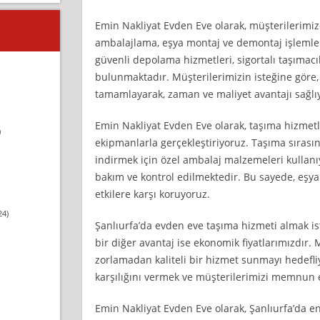
Emin Nakliyat Evden Eve olarak, müşterilerim
ambalajlama, eşya montaj ve demontaj işlemleri
güvenli depolama hizmetleri, sigortalı taşımacıl
bulunmaktadır. Müşterilerimizin isteğine göre,
tamamlayarak, zaman ve maliyet avantajı sağlı
Emin Nakliyat Evden Eve olarak, taşıma hizmet
)
ekipmanlarla gerçekleştiriyoruz. Taşıma sırası
indirmek için özel ambalaj malzemeleri kullanıy
bakım ve kontrol edilmektedir. Bu sayede, eşya
etkilere karşı koruyoruz.
24)
Şanlıurfa’da evden eve taşıma hizmeti almak i
bir diğer avantaj ise ekonomik fiyatlarımızdır. 
zorlamadan kaliteli bir hizmet sunmayı hedef
karşılığını vermek ve müşterilerimizi memnun e
Emin Nakliyat Evden Eve olarak, Şanlıurfa’da en