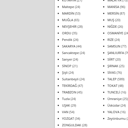
KÜTAHYA
(27)
MALATYA
(75)
Maltepe
(24)
MANİSA
(96)
MARDİN
(53)
MERSİN
(87)
MUĞLA
(65)
MUŞ
(20)
NEVŞEHİR
(28)
NİĞDE
(26)
ORDU
(35)
OSMANİYE
(24
Pendik
(24)
RİZE
(24)
SAKARYA
(44)
SAMSUN
(77)
Sancaktepe
(24)
ŞANLIURFA
(7
Sarıyer
(24)
SİİRT
(20)
SİNOP
(21)
ŞIRNAK
(25)
Şişli
(24)
SİVAS
(76)
Sultanbeyli
(24)
TALEP
(589)
TEKİRDAĞ
(47)
TOKAT
(48)
TRABZON
(45)
TUNCELİ
(16)
Tuzla
(24)
Ümraniye
(25)
UŞAK
(29)
Üsküdar
(24)
VAN
(54)
YALOVA
(16)
YOZGAT
(34)
Zeytinburnu
(
ZONGULDAK
(28)