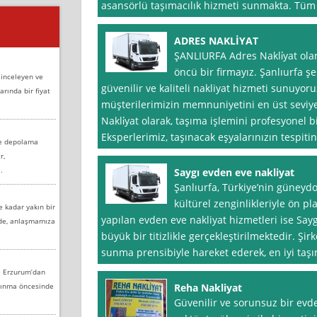
asansörlü taşımacılık hizmeti sunmakta. Tüm i
ADRES NAKLİYAT
ŞANLIURFA Adres Nakli̇yat ola
öncü bir firmayız. Şanlıurfa şe
 inceleyen ve
güvenilir ve kaliteli nakliyat hizmeti sunuyo
arında bir fiyat
müşterilerimizin memnuniyetini en üst seviy
Nakli̇yat olarak, taşıma işlemini profesyonel b
Eksperlerimiz, taşınacak eşyalarınızın tespitin
ve depolama
r,
.
Saygı evden eve nakliyat
Şanlıurfa, Türkiye’nin güneyd
kültürel zenginlikleriyle ön pl
e kadar yakın bir
yapılan evden eve nakliyat hizmetleri ise Say
nde, anlaşmamıza
büyük bir titizlikle gerçekleştirilmektedir. Şir
sunma prensibiyle hareket ederek, en iyi ta
e Erzurum’dan
aşınma öncesinde
Reha Nakliyat
Güvenilir ve sorunsuz bir evden