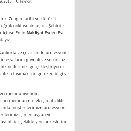
cak 2015
Telefon:
tur. Zengin tarihi ve kültürel
in uğrak noktası olmuştur. Şehirde
r içinse Emin
Nakliyat
Evden Eve
tayız.
 Şanlıurfa ve çevresinde profesyonel
zin eşyalarını güvenli ve sorunsuz
 hizmetlerimizi gerçekleştiriyoruz.
nlıkla taşımak için gereken bilgi ve
teri memnuniyetidir.
nları memnun etmek için titizlikle
asında müşterilerimize profesyonel
erilerimiz için en uygun ve
güvenli bir şekilde yeni adreslerine