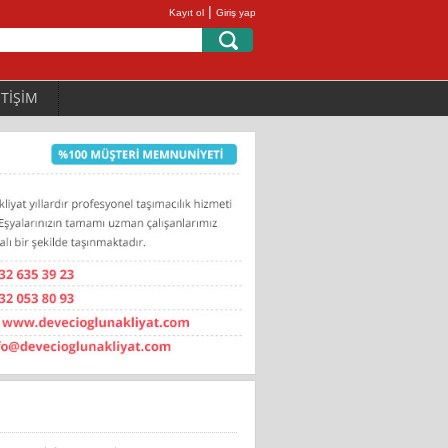
|
Kayıt ol
Giriş yap
ETİŞİM