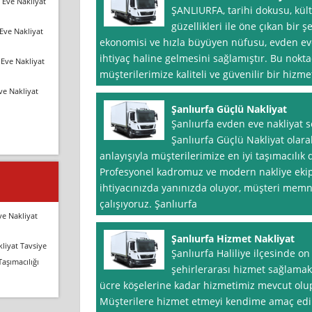
 Eve Nakliyat
ŞANLIURFA, tarihi dokusu, kült
güzellikleri ile öne çıkan bir 
Eve Nakliyat
ekonomisi ve hızla büyüyen nüfusu, evden ev
ihtiyaç haline gelmesini sağlamıştır. Bu nokt
Eve Nakliyat
müşterilerimize kaliteli ve güvenilir bir hizm
ve Nakliyat
Şanlıurfa Güçlü Nakliyat
Şanlıurfa evden eve nakliyat 
Şanlıurfa Güçlü Nakliyat olarak,
anlayışıyla müşterilerimize en iyi taşımacılı
Profesyonel kadromuz ve modern nakliye ekip
ihtiyacınızda yanınızda oluyor, müşteri memn
çalışıyoruz. Şanlıurfa
ve Nakliyat
Şanlıurfa Hizmet Nakliyat
liyat Tavsiye
Şanlıurfa Haliliye ilçesinde on 
Taşımacılığı
şehirlerarası hizmet sağlamak
ücre köşelerine kadar hizmetimiz mevcut olup 
Müşterilere hizmet etmeyi kendime amaç edin