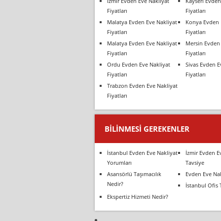
İzmir Evden Eve Nakliyat
Kayseri Evden
Fiyatları
Fiyatları
Malatya Evden Eve Nakliyat
Konya Evden 
Fiyatları
Fiyatları
Malatya Evden Eve Nakliyat
Mersin Evden 
Fiyatları
Fiyatları
Ordu Evden Eve Nakliyat
Sivas Evden E
Fiyatları
Fiyatları
Trabzon Evden Eve Nakliyat
Fiyatları
BILINMESI GEREKENLER
İstanbul Evden Eve Nakliyat
İzmir Evden E
Yorumları
Tavsiye
Asansörlü Taşımacılık
Evden Eve Nak
Nedir?
İstanbul Ofis 
Ekspertiz Hizmeti Nedir?