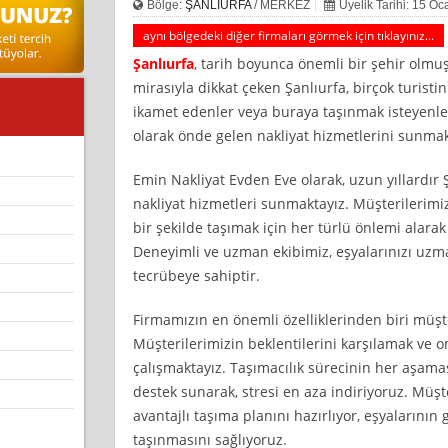
Bölge:
ŞANLIURFA
/ MERKEZ
Üyelik Tarihi: 15 O
aynı bölgedeki diğer firmaları görmek için tıklayınız...
Şanlıurfa
, tarih boyunca önemli bir şehir olmuş
mirasıyla dikkat çeken Şanlıurfa, birçok turist
ikamet edenler veya buraya taşınmak isteyenle
olarak önde gelen nakliyat hizmetlerini sunmak
Emin Nakliyat Evden Eve olarak, uzun yıllardır
nakliyat hizmetleri sunmaktayız. Müşterilerimi
bir şekilde taşımak için her türlü önlemi alarak
Deneyimli ve uzman ekibimiz, eşyalarınızı uzma
tecrübeye sahiptir.
Firmamızın en önemli özelliklerinden biri müş
Müşterilerimizin beklentilerini karşılamak ve o
çalışmaktayız. Taşımacılık sürecinin her aşam
destek sunarak, stresi en aza indiriyoruz. Müşt
avantajlı taşıma planını hazırlıyor, eşyalarının 
taşınmasını sağlıyoruz.