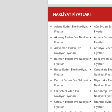
NAKLIYAT FIYATLARI
Adana Evden Eve Nakliyat
Ağrı Evden Ev
Fiyatları
Fiyatları
Aksaray Evden Eve Nakliyat
Ankara Evden 
Fiyatları
Fiyatları
Adıyaman Evden Eve
Antalya Evden
Nakliyat Fiyatları
Fiyatları
Batman Evden Eve Nakliyat
Bolu Evden Ev
Fiyatları
Fiyatları
Bursa Evden Eve Nakliyat
Çanakkale Ev
Fiyatları
Nakliyat Fiyatl
Denizli Evden Eve Nakliyat
Diyarbakır Ev
Fiyatları
Nakliyat Fiyatl
Eskişehir Evden Eve
Gaziantep Ev
Nakliyat Fiyatları
Nakliyat Fiyatl
Giresun Evden Eve Nakliyat
İstanbul Evde
Fiyatları
Fiyatları