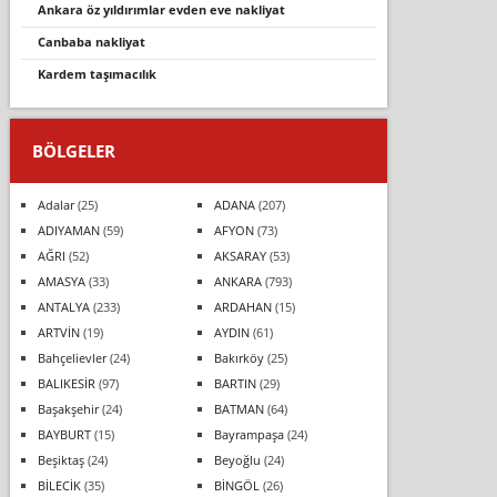
ankara öz yıldırımlar evden eve nakliyat
canbaba nakliyat
kardem taşımacılık
BÖLGELER
Adalar
(25)
ADANA
(207)
ADIYAMAN
(59)
AFYON
(73)
AĞRI
(52)
AKSARAY
(53)
AMASYA
(33)
ANKARA
(793)
ANTALYA
(233)
ARDAHAN
(15)
ARTVİN
(19)
AYDIN
(61)
Bahçelievler
(24)
Bakırköy
(25)
BALIKESİR
(97)
BARTIN
(29)
Başakşehir
(24)
BATMAN
(64)
BAYBURT
(15)
Bayrampaşa
(24)
Beşiktaş
(24)
Beyoğlu
(24)
BİLECİK
(35)
BİNGÖL
(26)