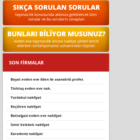
SON FİRMALAR
bayat evden eve ilden ile asansörlü profes
türktaş evden eve nak.
yurdakul nakliyat
keçi̇ören nakli̇yat
battalgazi evden eve nakliyat
i̇zmir kelebek nakliyat
karadeniz nakliyat