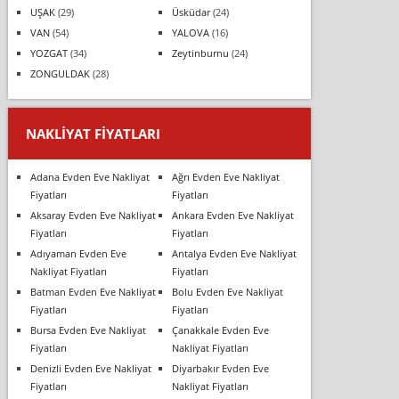
UŞAK
(29)
Üsküdar
(24)
VAN
(54)
YALOVA
(16)
YOZGAT
(34)
Zeytinburnu
(24)
ZONGULDAK
(28)
NAKLIYAT FIYATLARI
Adana Evden Eve Nakliyat
Ağrı Evden Eve Nakliyat
Fiyatları
Fiyatları
Aksaray Evden Eve Nakliyat
Ankara Evden Eve Nakliyat
Fiyatları
Fiyatları
Adıyaman Evden Eve
Antalya Evden Eve Nakliyat
Nakliyat Fiyatları
Fiyatları
Batman Evden Eve Nakliyat
Bolu Evden Eve Nakliyat
Fiyatları
Fiyatları
Bursa Evden Eve Nakliyat
Çanakkale Evden Eve
Fiyatları
Nakliyat Fiyatları
Denizli Evden Eve Nakliyat
Diyarbakır Evden Eve
Fiyatları
Nakliyat Fiyatları