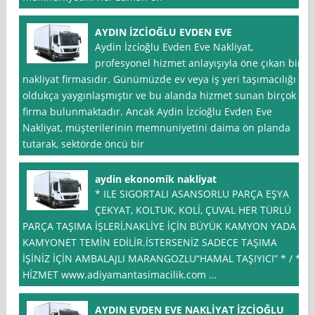
AYDIN İZCİOĞLU EVDEN EVE
Aydin İzci̇oğlu Evden Eve Nakliyat,
profesyonel hizmet anlayışıyla öne çıkan bir
nakliyat firmasıdır. Günümüzde ev veya iş yeri taşımacılığı
oldukça yaygınlaşmıştır ve bu alanda hizmet sunan birçok
firma bulunmaktadır. Ancak Aydin İzci̇oğlu Evden Eve
Nakliyat, müşterilerinin memnuniyetini daima ön planda
tutarak, sektörde öncü bir
aydin ekonomik nakliyat
* ILE SIGORTALI ASANSORLU PARÇA EŞYA
ÇEKYAT, KOLTUK, KOLİ, ÇUVAL HER TÜRLÜ
PARÇA TAŞIMA İŞLERİ,NAKLİYE İÇİN BÜYÜK KAMYON YADA
KAMYONET TEMİN EDİLİR.İSTERSENİZ SADECE TAŞIMA
İŞİNİZ İÇİN AMBALAJLI MARANGOZLU“HAMAL TAŞIYICI” * / *
HİZMET www.adiyamantasimacilik.com …
AYDIN EVDEN EVE NAKLİYAT İZCİOĞLU