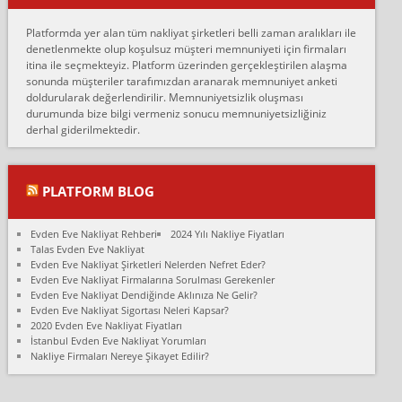
Erol:
Platformda yer alan tüm nakliyat şirketleri belli zaman aralıkları ile
Ankara Alicanlar naklyat tel 5465524025. 2600 TL'ye ankaradan
denetlenmekte olup koşulsuz müşteri memnuniyeti için firmaları
Konya ya Alicanlar naklyat la anlaştık bu şahıs evin taşınacağı gün
itina ile seçmekteyiz. Platform üzerinden gerçekleştirilen alaşma
fiyatın mazoto gele...
sonunda müşteriler tarafımızdan aranarak memnuniyet anketi
doldurularak değerlendirilir. Memnuniyetsizlik oluşması
Fatih kokmese:
durumunda bize bilgi vermeniz sonucu memnuniyetsizliğiniz
Diyarbakır dan eşyamı getirtmek için anlaştım sözleşme yaptım.
derhal giderilmektedir.
Son anda fiyat artırdılar.. mecburiyetten tasittim.. bu kişiler ağrılı
Ankara merk...
Ali:
PLATFORM BLOG
İzmir de evim naklyat diye bir firmaya ev taşıttık, çok pişman
olduk. Asansörlü dediler sonra uraya asansör kurulmaz dediler
Evden Eve Nakliyat Rehberi
2024 Yılı Nakliye Fiyatları
fark istediler. ortada asa...
Talas Evden Eve Nakliyat
Evden Eve Nakliyat Şirketleri Nelerden Nefret Eder?
Nimet:
Evden Eve Nakliyat Firmalarına Sorulması Gerekenler
Ben 2021 Ağustos ilk haftası Evimi taşıdım yani İstanbul'un bir
Evden Eve Nakliyat Dendiğinde Aklınıza Ne Gelir?
Mahallesi'nden bir başka Mahallesi'ne yani Ümraniye bölgesinde
Evden Eve Nakliyat Sigortası Neleri Kapsar?
oturuyorum önceleri ara...
2020 Evden Eve Nakliyat Fiyatları
İstanbul Evden Eve Nakliyat Yorumları
Nimet Köse:
Nakliye Firmaları Nereye Şikayet Edilir?
Merhaba ben 2021 Ağustos ilk haftası evimi Ümraniye'den Çok
yakın bir bölgeye taşıdım yeni Ümraniye'nin Mahallesi'ne