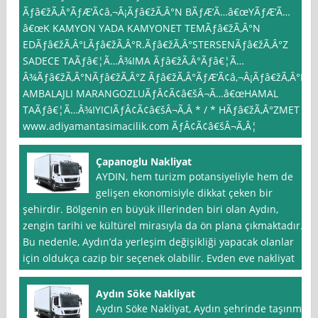
Ãƒâ€žÃ‚Â°ÃƒÆ’Ã¢â‚¬Â¡Ãƒâ€žÃ‚Â°N BÃƒÆ’Ã…â€œYÃƒÆ’Ã…
â€œK KAMYON YADA KAMYONET TEMÃƒâ€žÃ‚Â°N
EDÃƒâ€žÃ‚Â°LÃƒâ€žÃ‚Â°R.Ãƒâ€žÃ‚Â°STERSENÃƒâ€žÃ‚Â°Z
SADECE TAÃƒâ€¦Ã…Â¾IMA Ãƒâ€žÃ‚Â°Ãƒâ€¦Ã…
Â¾Ãƒâ€žÃ‚Â°NÃƒâ€žÃ‚Â°Z Ãƒâ€žÃ‚Â°ÃƒÆ’Ã¢â‚¬Â¡Ãƒâ€žÃ‚Â°N
AMBALAJLI MARANGOZLUÃƒÂ¢Ã¢â€šÂ¬Ã…â€œHAMAL
TAÃƒâ€¦Ã…Â¾IYICIÃƒÂ¢Ã¢â€šÂ¬Ã‚Â * / * HÃƒâ€žÃ‚Â°ZMET
www.adiyamantasimacilik.com ÃƒÂ¢Ã¢â€šÂ¬Ã‚Â¦
Çapanoglu Nakliyat
AYDIN, hem turizm potansiyeliyle hem de
gelişen ekonomisiyle dikkat çeken bir
şehirdir. Bölgenin en büyük illerinden biri olan Aydın,
zengin tarihi ve kültürel mirasıyla da ön plana çıkmaktadır.
Bu nedenle, Aydın’da yerleşim değişikliği yapacak olanlar
için oldukça cazip bir seçenek olabilir. Evden eve nakliyat
Aydın Söke Nakliyat
Aydın Söke Nakliyat, Aydın şehrinde taşınma