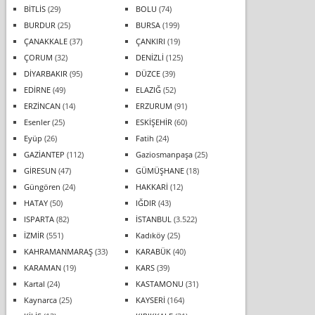
BİTLİS
(29)
BOLU
(74)
BURDUR
(25)
BURSA
(199)
ÇANAKKALE
(37)
ÇANKIRI
(19)
ÇORUM
(32)
DENİZLİ
(125)
DİYARBAKIR
(95)
DÜZCE
(39)
EDİRNE
(49)
ELAZIĞ
(52)
ERZİNCAN
(14)
ERZURUM
(91)
Esenler
(25)
ESKİŞEHİR
(60)
Eyüp
(26)
Fatih
(24)
GAZİANTEP
(112)
Gaziosmanpaşa
(25)
GİRESUN
(47)
GÜMÜŞHANE
(18)
Güngören
(24)
HAKKARİ
(12)
HATAY
(50)
IĞDIR
(43)
ISPARTA
(82)
İSTANBUL
(3.522)
İZMİR
(551)
Kadıköy
(25)
KAHRAMANMARAŞ
(33)
KARABÜK
(40)
KARAMAN
(19)
KARS
(39)
Kartal
(24)
KASTAMONU
(31)
Kaynarca
(25)
KAYSERİ
(164)