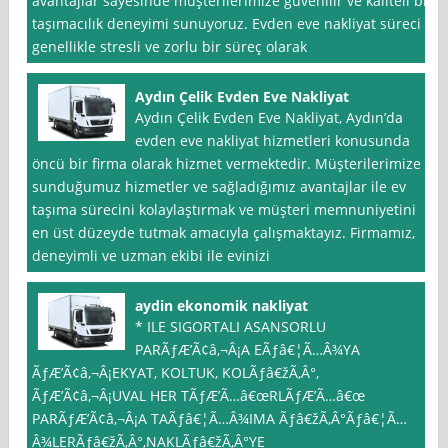
avantajlar sayesinde müşterilerimize güvenilir ve kaliteli bir
taşımacılık deneyimi sunuyoruz. Evden eve nakliyat süreci
genellikle stresli ve zorlu bir süreç olarak
Aydın Çelik Evden Eve Nakliyat
Aydın Çelik Evden Eve Nakliyat, Aydın’da
evden eve nakliyat hizmetleri konusunda
öncü bir firma olarak hizmet vermektedir. Müşterilerimize
sunduğumuz hizmetler ve sağladığımız avantajlar ile ev
taşıma sürecini kolaylaştırmak ve müşteri memnuniyetini
en üst düzeyde tutmak amacıyla çalışmaktayız. Firmamız,
deneyimli ve uzman ekibi ile evinizi
aydin ekonomik nakliyat
* ILE SIGORTALI ASANSORLU
PARÃƒÆ’Ã¢â‚¬Â¡A EÃƒâ€¦Ã…Â¾YA
ÃƒÆ’Ã¢â‚¬Â¡EKYAT, KOLTUK, KOLÃƒâ€žÃ‚Â°,
ÃƒÆ’Ã¢â‚¬Â¡UVAL HER TÃƒÆ’Ã…â€œRLÃƒÆ’Ã…â€œ
PARÃƒÆ’Ã¢â‚¬Â¡A TAÃƒâ€¦Ã…Â¾IMA Ãƒâ€žÃ‚Â°Ãƒâ€¦Ã…
Â¾LERÃƒâ€žÃ‚Â°,NAKLÃƒâ€žÃ‚Â°YE