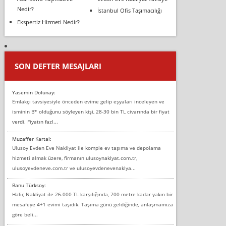
Nedir?
İstanbul Ofis Taşımacılığı
Ekspertiz Hizmeti Nedir?
SON DEFTER MESAJLARI
Yasemin Dolunay:
Emlakçı tavsiyesiyle önceden evime gelip eşyaları inceleyen ve
isminin B* olduğunu söyleyen kişi, 28-30 bin TL civarında bir fiyat
verdi. Fiyatın fazl...
Muzaffer Kartal:
Ulusoy Evden Eve Nakliyat ile komple ev taşıma ve depolama
hizmeti almak üzere, firmanın ulusoynaklyat.com.tr,
ulusoyevdeneve.com.tr ve ulusoyevdenevenaklya...
Banu Türksoy:
Haliç Nakliyat ile 26.000 TL karşılığında, 700 metre kadar yakın bir
mesafeye 4+1 evimi taşıdık. Taşıma günü geldiğinde, anlaşmamıza
göre beli...