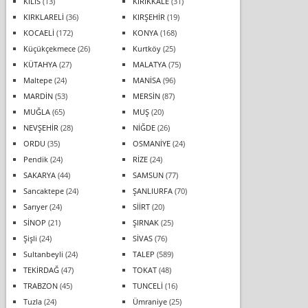
KİLİS
(13)
KIRIKKALE
(31)
KIRKLARELİ
(36)
KIRŞEHİR
(19)
KOCAELİ
(172)
KONYA
(168)
Küçükçekmece
(26)
Kurtköy
(25)
KÜTAHYA
(27)
MALATYA
(75)
Maltepe
(24)
MANİSA
(96)
MARDİN
(53)
MERSİN
(87)
MUĞLA
(65)
MUŞ
(20)
NEVŞEHİR
(28)
NİĞDE
(26)
ORDU
(35)
OSMANİYE
(24)
Pendik
(24)
RİZE
(24)
SAKARYA
(44)
SAMSUN
(77)
Sancaktepe
(24)
ŞANLIURFA
(70)
Sarıyer
(24)
SİİRT
(20)
SİNOP
(21)
ŞIRNAK
(25)
Şişli
(24)
SİVAS
(76)
Sultanbeyli
(24)
TALEP
(589)
TEKİRDAĞ
(47)
TOKAT
(48)
TRABZON
(45)
TUNCELİ
(16)
Tuzla
(24)
Ümraniye
(25)