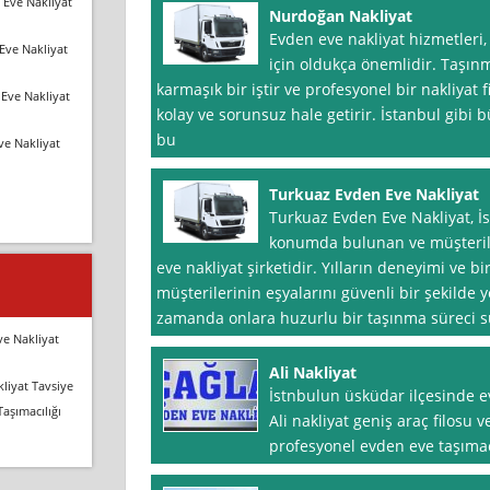
 Eve Nakliyat
Nurdoğan Nakliyat
Evden eve nakliyat hizmetleri, 
Eve Nakliyat
için oldukça önemlidir. Taşınm
karmaşık bir iştir ve profesyonel bir nakliyat
Eve Nakliyat
kolay ve sorunsuz hale getirir. İstanbul gibi 
bu
ve Nakliyat
Turkuaz Evden Eve Nakliyat
Turkuaz Evden Eve Nakliyat, İ
konumda bulunan ve müşterile
eve nakliyat şirketidir. Yılların deneyimi ve bi
müşterilerinin eşyalarını güvenli bir şekilde 
zamanda onlara huzurlu bir taşınma süreci 
ve Nakliyat
Ali Nakliyat
liyat Tavsiye
İstnbulun üsküdar ilçesinde e
Taşımacılığı
Ali nakliyat geniş araç filosu
profesyonel evden eve taşımac