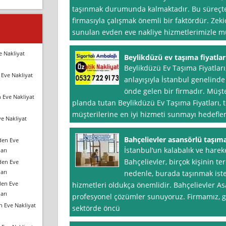
taşınmak durumunda kalmaktadır. Bu süreçte,
firmasıyla çalışmak önemli bir faktördür. Zeki
sunulan evden eve nakliye hizmetlerimizle m
e Nakliyat
Beylikdüzü ev taşıma fiyatlar
Beylikdüzü Ev Taşıma Fiyatları,
Eve Nakliyat
anlayışıyla İstanbul genelind
önde gelen bir firmadır. Müş
 Eve Nakliyat
planda tutan Beylikdüzü Ev Taşıma Fiyatları, t
müşterilerine en iyi hizmeti sunmayı hedefle
e Nakliyat
Bahçelievler asansörlü taşım
den Eve
İstanbul‘un kalabalık ve hareke
arı
Bahçelievler, birçok kişinin te
den Eve
arı
nedenle, burada taşınmak iste
den Eve
hizmetleri oldukça önemlidir. Bahçelievler As
arı
profesyonel çözümler sunuyoruz. Firmamız, güv
n Eve Nakliyat
sektörde öncü