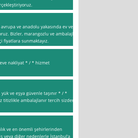
rçekleştiriyoruz.
n avrupa ve anadolu yakasında ev ve
oruz. Bizler, marangozlu ve ambalajlı
 fiyatlara sunmaktayız.
ve nakliyat * / * hizmet
ü yük ve eşya güvenle taşınır * / *
z titizlikle ambalajlanır tercih sizden
alık ve en önemli şehirlerinden
, iş veya diğer nedenlerle İstanbul’a