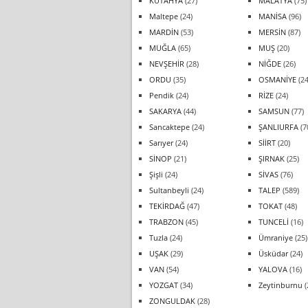
KÜTAHYA
(27)
MALATYA
(75)
Maltepe
(24)
MANİSA
(96)
MARDİN
(53)
MERSİN
(87)
MUĞLA
(65)
MUŞ
(20)
NEVŞEHİR
(28)
NİĞDE
(26)
ORDU
(35)
OSMANİYE
(24
Pendik
(24)
RİZE
(24)
SAKARYA
(44)
SAMSUN
(77)
Sancaktepe
(24)
ŞANLIURFA
(7
Sarıyer
(24)
SİİRT
(20)
SİNOP
(21)
ŞIRNAK
(25)
Şişli
(24)
SİVAS
(76)
Sultanbeyli
(24)
TALEP
(589)
TEKİRDAĞ
(47)
TOKAT
(48)
TRABZON
(45)
TUNCELİ
(16)
Tuzla
(24)
Ümraniye
(25)
UŞAK
(29)
Üsküdar
(24)
VAN
(54)
YALOVA
(16)
YOZGAT
(34)
Zeytinburnu
(
ZONGULDAK
(28)