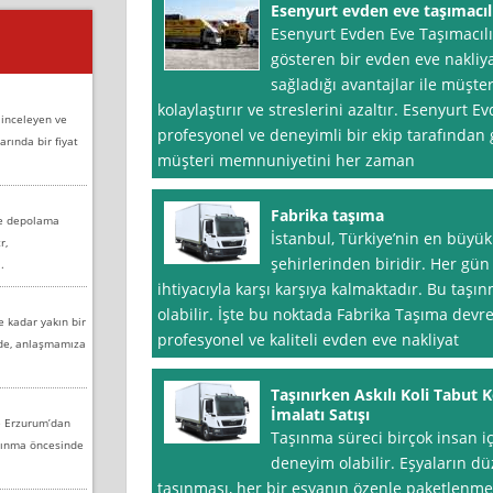
Esenyurt evden eve taşımacılı
Esenyurt Evden Eve Taşımacılık 
gösteren bir evden eve nakliy
sağladığı avantajlar ile müşte
kolaylaştırır ve streslerini azaltır. Esenyurt Ev
 inceleyen ve
profesyonel ve deneyimli bir ekip tarafından g
arında bir fiyat
müşteri memnuniyetini her zaman
Fabrika taşıma
ve depolama
İstanbul, Türkiye’nin en büyü
r,
şehirlerinden biridir. Her gün
.
ihtiyacıyla karşı karşıya kalmaktadır. Bu taşın
olabilir. İşte bu noktada Fabrika Taşıma devre
e kadar yakın bir
profesyonel ve kaliteli evden eve nakliyat
nde, anlaşmamıza
Taşınırken Askılı Koli Tabut
İmalatı Satışı
e Erzurum’dan
Taşınma süreci birçok insan iç
aşınma öncesinde
deneyim olabilir. Eşyaların düz
taşınması, her bir eşyanın özenle paketlenmes