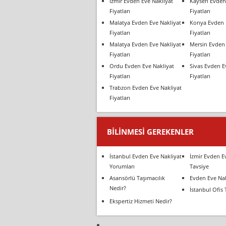
İzmir Evden Eve Nakliyat
Kayseri Evden
Fiyatları
Fiyatları
Malatya Evden Eve Nakliyat
Konya Evden 
Fiyatları
Fiyatları
Malatya Evden Eve Nakliyat
Mersin Evden 
Fiyatları
Fiyatları
Ordu Evden Eve Nakliyat
Sivas Evden E
Fiyatları
Fiyatları
Trabzon Evden Eve Nakliyat
Fiyatları
BILINMESI GEREKENLER
İstanbul Evden Eve Nakliyat
İzmir Evden E
Yorumları
Tavsiye
Asansörlü Taşımacılık
Evden Eve Nak
Nedir?
İstanbul Ofis 
Ekspertiz Hizmeti Nedir?