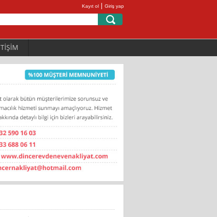
|
Kayıt ol
Giriş yap
ETİŞİM