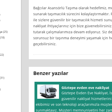
Bağcılar Asansörlü Taşıma olarak hedefimiz, müş
sunarak taşımacılık sürecini kolaylaştırmaktır.
)
ile sizlere güvenilir bir taşımacılık hizmeti su
)
nakliyat ihtiyaçlarınız için bize güvenebilirsi
tutarak çalışmalarımıza devam ediyoruz. Siz de
şa
(25)
sorunsuz bir taşınma deneyimi yaşamak için h
(18)
geçebilirsiniz.
22)
Benzer yazılar
(31)
Göztepe evden eve nakliyat
)
Göztepe Evden Eve Nakliyat, İs
güvenilir nakliyat hizmetlerin
ekibimiz ve son teknoloji araçlarımızla müşter
sunmaktayız. Müşteri memnuniyetini her zam