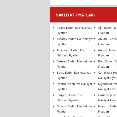
NAKLIYAT FIYATLARI
Adana Evden Eve Nakliyat
Ağrı Evden Ev
Fiyatları
Fiyatları
Aksaray Evden Eve Nakliyat
Ankara Evden 
Fiyatları
Fiyatları
Adıyaman Evden Eve
Antalya Evden
Nakliyat Fiyatları
Fiyatları
Batman Evden Eve Nakliyat
Bolu Evden Ev
Fiyatları
Fiyatları
Bursa Evden Eve Nakliyat
Çanakkale Ev
Fiyatları
Nakliyat Fiyatl
Denizli Evden Eve Nakliyat
Diyarbakır Ev
Fiyatları
Nakliyat Fiyatl
Eskişehir Evden Eve
Gaziantep Ev
Nakliyat Fiyatları
Nakliyat Fiyatl
Giresun Evden Eve Nakliyat
İstanbul Evde
Fiyatları
Fiyatları