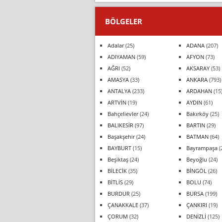
BÖLGELER
Adalar
(25)
ADANA
(207)
ADIYAMAN
(59)
AFYON
(73)
AĞRI
(52)
AKSARAY
(53)
AMASYA
(33)
ANKARA
(793)
ANTALYA
(233)
ARDAHAN
(15
ARTVİN
(19)
AYDIN
(61)
Bahçelievler
(24)
Bakırköy
(25)
BALIKESİR
(97)
BARTIN
(29)
Başakşehir
(24)
BATMAN
(64)
BAYBURT
(15)
Bayrampaşa
(
Beşiktaş
(24)
Beyoğlu
(24)
BİLECİK
(35)
BİNGÖL
(26)
BİTLİS
(29)
BOLU
(74)
BURDUR
(25)
BURSA
(199)
ÇANAKKALE
(37)
ÇANKIRI
(19)
ÇORUM
(32)
DENİZLİ
(125)