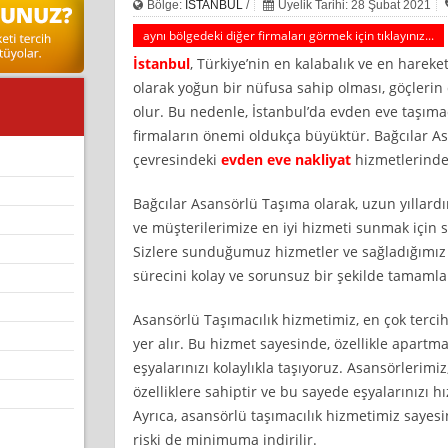
Bölge:
İSTANBUL
/
Üyelik Tarihi: 28 Şubat 2021
aynı bölgedeki diğer firmaları görmek için tıklayınız...
İstanbul
, Türkiye’nin en kalabalık ve en hareket
olarak yoğun bir nüfusa sahip olması, göçleri
olur. Bu nedenle, İstanbul’da evden eve taşımac
firmaların önemi oldukça büyüktür. Bağcılar As
çevresindeki
evden eve nakliyat
hizmetlerinde
Bağcılar Asansörlü Taşıma olarak, uzun yıllardı
ve müşterilerimize en iyi hizmeti sunmak için s
Sizlere sunduğumuz hizmetler ve sağladığımız 
sürecini kolay ve sorunsuz bir şekilde tamamla
Asansörlü Taşımacılık hizmetimiz, en çok terci
yer alır. Bu hizmet sayesinde, özellikle apart
eşyalarınızı kolaylıkla taşıyoruz. Asansörlerimiz
özelliklere sahiptir ve bu sayede eşyalarınızı hız
Ayrıca, asansörlü taşımacılık hizmetimiz sayes
riski de minimuma indirilir.