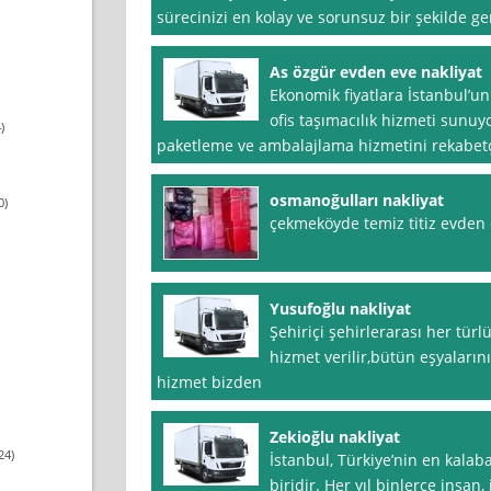
sürecinizi en kolay ve sorunsuz bir şekilde ge
As özgür evden eve nakliyat
Ekonomik fiyatlara İstanbul’u
ofis taşımacılık hizmeti sunuy
)
paketleme ve ambalajlama hizmetini rekabetçi
osmanoğulları nakliyat
0)
çekmeköyde temiz titiz evden e
Yusufoğlu nakliyat
Şehiriçi şehirlerarası her türl
hizmet verilir,bütün eşyalarını
hizmet bizden
Zekioğlu nakliyat
24)
İstanbul, Türkiye’nin en kalab
biridir. Her yıl binlerce insan