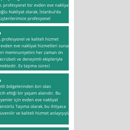
 profesyonel bir evden eve nakliyat
oğlu Nakliyat olarak, İstanbul’da
üşterilerimize profesyonel
ı
 profesyonel ve kaliteli hizmet
e evden eve nakliyat hizmetleri sunan
teri memnuniyetini her zaman ön
ecrübeli ve deneyimli ekipleriyle
mektedir. Ev taşıma süreci
a
tli bölgelerinden biri olan
rcih ettiği bir yaşam alanıdır. Bu
yenler için evden eve nakliyat
ansörlü Taşıma olarak, bu ihtiyaca
enilir ve kaliteli hizmet anlayışıyla