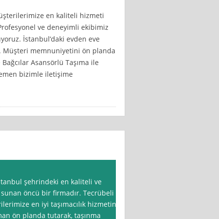
terilerimize en kaliteli hizmeti
 Profesyonel ve deneyimli ekibimiz
nuyoruz. İstanbul’daki evden eve
niz. Müşteri memnuniyetini ön planda
 Bağcılar Asansörlü Taşıma ile
emen bizimle iletişime
tanbul şehrindeki en kaliteli ve
i sunan öncü bir firmadır. Tecrübeli
ilerimize en iyi taşımacılık hizmetini
an ön planda tutarak, taşınma