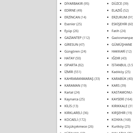
DİYARBAKIR
(95)
DÜZCE
(39)
EDİRNE
(49)
ELAZIĞ
(52)
ERZİNCAN
(14)
ERZURUM
(91
Esenler
(25)
ESKİŞEHİR
(60
Eyüp
(26)
Fatih
(24)
GAZİANTEP
(112)
Gaziosmanpa
GİRESUN
(47)
GÜMÜŞHANE
Güngören
(24)
HAKKARİ
(12)
HATAY
(50)
IĞDIR
(43)
ISPARTA
(82)
İSTANBUL
(3.5
İZMİR
(551)
Kadıköy
(25)
KAHRAMANMARAŞ
(33)
KARABÜK
(40)
KARAMAN
(19)
KARS
(39)
Kartal
(24)
KASTAMONU
Kaynarca
(25)
KAYSERİ
(164)
KİLİS
(13)
KIRIKKALE
(31
KIRKLARELİ
(36)
KIRŞEHİR
(19)
KOCAELİ
(172)
KONYA
(168)
Küçükçekmece
(26)
Kurtköy
(25)