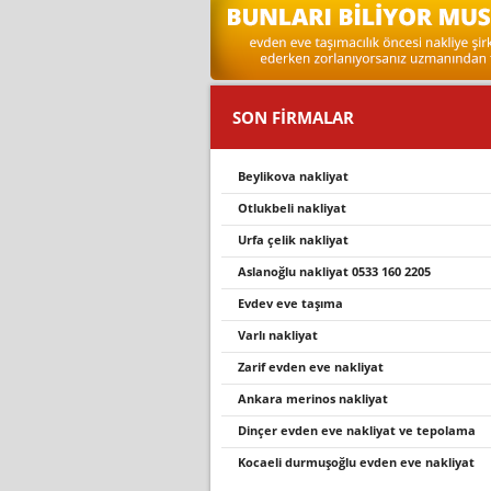
SON FİRMALAR
beyli̇kova nakli̇yat
otlukbeli̇ nakli̇yat
urfa çelik nakliyat
aslanoğlu nakli̇yat 0533 160 2205
evdev eve taşıma
varli nakli̇yat
zarif evden eve nakliyat
ankara merinos nakliyat
dinçer evden eve nakliyat ve tepolama
kocaeli durmuşoğlu evden eve nakliyat