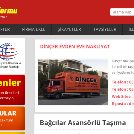
FTER
FİRMA EKLE
ŞİKAYETLER
TAVSİYELER
İL
Bağcılar Asansörlü Taşıma