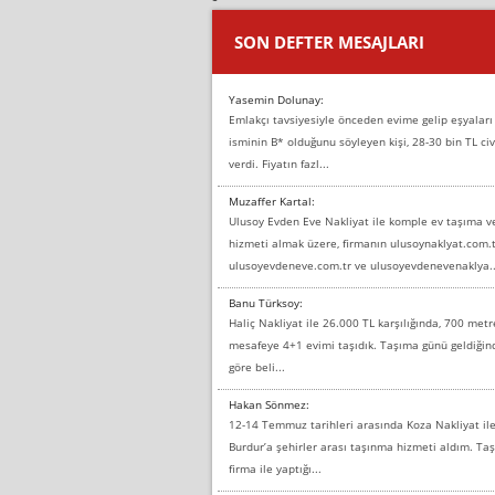
SON DEFTER MESAJLARI
Yasemin Dolunay:
Emlakçı tavsiyesiyle önceden evime gelip eşyaları
isminin B* olduğunu söyleyen kişi, 28-30 bin TL civ
verdi. Fiyatın fazl...
Muzaffer Kartal:
Ulusoy Evden Eve Nakliyat ile komple ev taşıma 
hizmeti almak üzere, firmanın ulusoynaklyat.com.t
ulusoyevdeneve.com.tr ve ulusoyevdenevenaklya..
Banu Türksoy:
Haliç Nakliyat ile 26.000 TL karşılığında, 700 metr
mesafeye 4+1 evimi taşıdık. Taşıma günü geldiği
göre beli...
Hakan Sönmez:
12-14 Temmuz tarihleri arasında Koza Nakliyat il
Burdur’a şehirler arası taşınma hizmeti aldım. T
firma ile yaptığı...