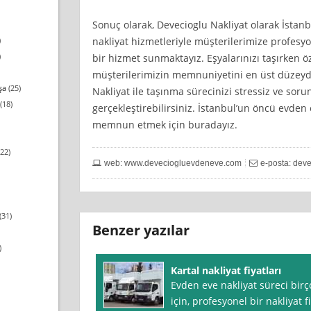
Sonuç olarak, Devecioglu Nakliyat olarak İst
nakliyat hizmetleriyle müşterilerimize profesyone
)
)
bir hizmet sunmaktayız. Eşyalarınızı taşırken ö
müşterilerimizin memnuniyetini en üst düzeyd
şa
(25)
Nakliyat ile taşınma sürecinizi stressiz ve soru
(18)
gerçekleştirebilirsiniz. İstanbul’un öncü evden e
memnun etmek için buradayız.
22)
web: www.deveciogluevdeneve.com
e-posta:
deve
(31)
Benzer yazılar
)
Kartal nakliyat fiyatları
Evden eve nakliyat süreci birç
için, profesyonel bir nakliyat 