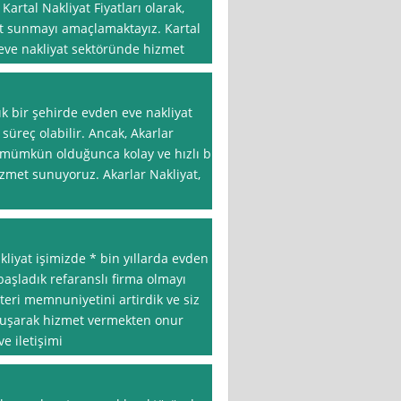
artal Nakliyat Fiyatları olarak,
met sunmayı amaçlamaktayız. Kartal
n eve nakliyat sektöründe hizmet
ık bir şehirde evden eve nakliyat
süreç olabilir. Ancak, Akarlar
i mümkün olduğunca kolay ve hızlı bir
izmet sunuyoruz. Akarlar Nakliyat,
liyat işimizde * bin yıllarda evden
aşladık refaranslı firma olmayı
teri memnuniyetini artirdik ve siz
uluşarak hizmet vermekten onur
e iletişimi