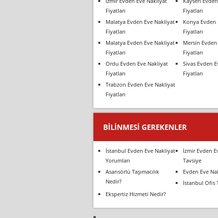
İzmir Evden Eve Nakliyat
Kayseri Evden
Fiyatları
Fiyatları
Malatya Evden Eve Nakliyat
Konya Evden 
Fiyatları
Fiyatları
Malatya Evden Eve Nakliyat
Mersin Evden 
Fiyatları
Fiyatları
Ordu Evden Eve Nakliyat
Sivas Evden E
Fiyatları
Fiyatları
Trabzon Evden Eve Nakliyat
Fiyatları
BILINMESI GEREKENLER
İstanbul Evden Eve Nakliyat
İzmir Evden E
Yorumları
Tavsiye
Asansörlü Taşımacılık
Evden Eve Nak
Nedir?
İstanbul Ofis 
Ekspertiz Hizmeti Nedir?