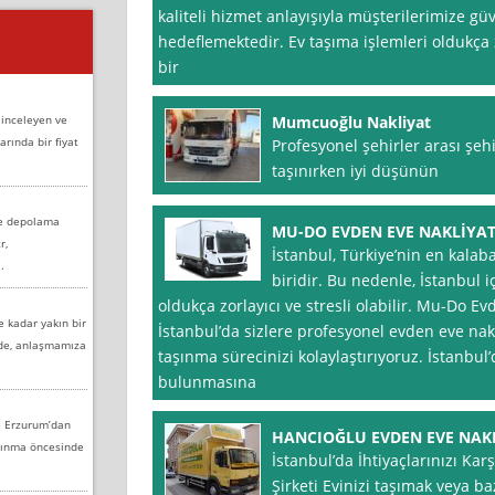
kaliteli hizmet anlayışıyla müşterilerimize gü
hedeflemektedir. Ev taşıma işlemleri oldukça 
bir
 inceleyen ve
Mumcuoğlu Nakliyat
arında bir fiyat
Profesyonel şehirler arası şeh
taşınırken iyi düşünün
ve depolama
MU-DO EVDEN EVE NAKLİYAT
r,
İstanbul, Türkiye’nin en kalaba
.
biridir. Bu nedenle, İstanbul i
oldukça zorlayıcı ve stresli olabilir. Mu-Do E
e kadar yakın bir
İstanbul’da sizlere profesyonel evden eve nak
nde, anlaşmamıza
taşınma sürecinizi kolaylaştırıyoruz. İstanbul’
bulunmasına
e Erzurum’dan
HANCIOĞLU EVDEN EVE NAKLİ
aşınma öncesinde
İstanbul’da İhtiyaçlarınızı Ka
Şirketi Evinizi taşımak veya ba