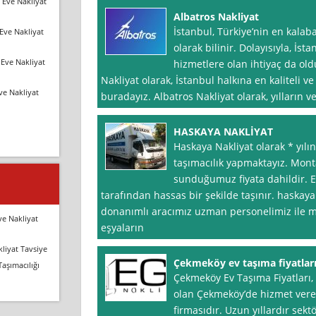
 Eve Nakliyat
Albatros Nakliyat
İstanbul, Türkiye’nin en kalaba
Eve Nakliyat
olarak bilinir. Dolayısıyla, İst
Eve Nakliyat
hizmetlere olan ihtiyaç da old
Nakliyat olarak, İstanbul halkına en kaliteli 
ve Nakliyat
buradayız. Albatros Nakliyat olarak, yılların 
HASKAYA NAKLİYAT
Haskaya Nakliyat olarak * yılı
taşımacılık yapmaktayız. Mont
sunduğumuz fiyata dahildir. E
tarafından hassas bir şekilde taşınır. haskay
donanımlı aracımız uzman personelimiz ile 
ve Nakliyat
eşyaların
liyat Tavsiye
Çekmeköy ev taşıma fiyatlar
Taşımacılığı
Çekmeköy Ev Taşıma Fiyatları,
olan Çekmeköy’de hizmet vere
firmasıdır. Uzun yıllardır sekt