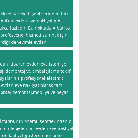
lık ve hareketli şehirlerinden biri
anbul’da evden eve nakliyat gibi
ukça fazladır. Bu noktada Albatros
ve profesyonel hizmeti sunmak için
verdiği deneyimle evden
ndan itibaren evden eve işten işe
aj, demontaj ve ambalajlama teklif
şyalarınız profesyonel ekibimiz
a evden eve nakliyat olarak tam
montaj demontaj,mobilya ve beyaz
ı
 İstanbul‘un önemli semtlerinden biri
n önde gelen bir evden eve nakliyat
örde faaliyet gösteren firmamız,