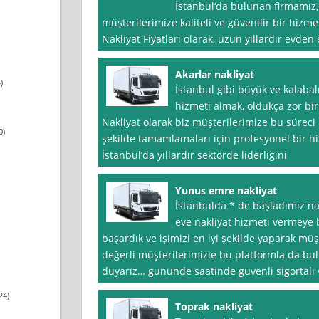
İstanbul‘da bulunan firmamız, K
müşterilerimize kaliteli ve güvenilir bir hiz
Nakliyat Fiyatları olarak, uzun yıllardır evde
Akarlar nakliyat
)
İstanbul gibi büyük ve kalabal
hizmeti almak, oldukça zor bir 
Nakliyat olarak biz müşterilerimize bu sürec
0)
şekilde tamamlamaları için profesyonel bir h
İstanbul’da yıllardır sektörde liderliğini
Yunus emre nakliyat
İstanbulda * de başladımız nak
eve nakliyat hizmeti vermeye b
başardık ve işimizi en iyi şekilde yaparak müş
değerli müşterilerimizle bu platformla da b
duyarız… gununde saatinde guvenli sigortalı v
24)
Toprak nakliyat