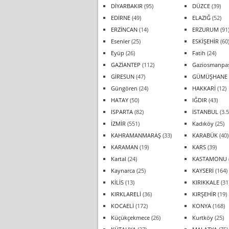
DİYARBAKIR
(95)
DÜZCE
(39)
EDİRNE
(49)
ELAZIĞ
(52)
ERZİNCAN
(14)
ERZURUM
(91
Esenler
(25)
ESKİŞEHİR
(60
Eyüp
(26)
Fatih
(24)
GAZİANTEP
(112)
Gaziosmanpa
GİRESUN
(47)
GÜMÜŞHANE
Güngören
(24)
HAKKARİ
(12)
HATAY
(50)
IĞDIR
(43)
ISPARTA
(82)
İSTANBUL
(3.5
İZMİR
(551)
Kadıköy
(25)
KAHRAMANMARAŞ
(33)
KARABÜK
(40)
KARAMAN
(19)
KARS
(39)
Kartal
(24)
KASTAMONU
Kaynarca
(25)
KAYSERİ
(164)
KİLİS
(13)
KIRIKKALE
(31
KIRKLARELİ
(36)
KIRŞEHİR
(19)
KOCAELİ
(172)
KONYA
(168)
Küçükçekmece
(26)
Kurtköy
(25)