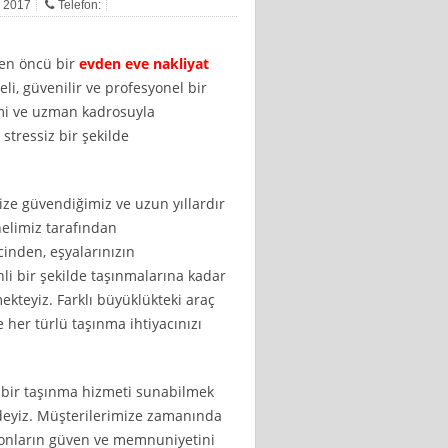
n 2017
Telefon:
ren öncü bir
evden eve nakliyat
eli, güvenilir ve profesyonel bir
imi ve uzman kadrosuyla
stressiz bir şekilde
ize güvendiğimiz ve uzun yıllardır
nelimiz tarafından
inden, eşyalarınızın
i bir şekilde taşınmalarına kadar
kteyiz. Farklı büyüklükteki araç
her türlü taşınma ihtiyacınızı
ı bir taşınma hizmeti sunabilmek
ndeyiz. Müşterilerimize zamanında
 onların güven ve memnuniyetini