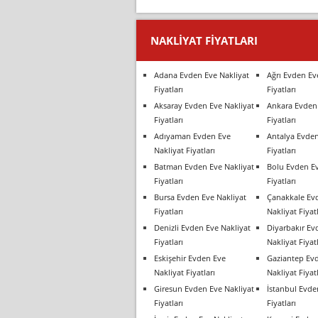
NAKLIYAT FIYATLARI
Adana Evden Eve Nakliyat
Ağrı Evden Ev
Fiyatları
Fiyatları
Aksaray Evden Eve Nakliyat
Ankara Evden 
Fiyatları
Fiyatları
Adıyaman Evden Eve
Antalya Evden
Nakliyat Fiyatları
Fiyatları
Batman Evden Eve Nakliyat
Bolu Evden Ev
Fiyatları
Fiyatları
Bursa Evden Eve Nakliyat
Çanakkale Ev
Fiyatları
Nakliyat Fiyatl
Denizli Evden Eve Nakliyat
Diyarbakır Ev
Fiyatları
Nakliyat Fiyatl
Eskişehir Evden Eve
Gaziantep Ev
Nakliyat Fiyatları
Nakliyat Fiyatl
Giresun Evden Eve Nakliyat
İstanbul Evde
Fiyatları
Fiyatları