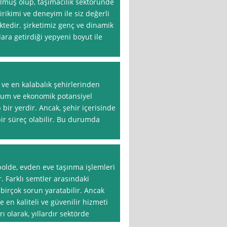
ulmuş olup, taşımacılık sektöründe
birikimi ve deneyim ile siz değerli
edir. şirketimiz genç ve dinamik
ra getirdiği yepyeni boyut ile
a
 ve en kalabalık şehirlerinden
onum ve ekonomik potansiyel
p bir yerdir. Ancak, şehir içerisinde
bir süreç olabilir. Bu durumda
polde, evden eve taşınma işlemleri
r. Farklı semtler arasındaki
birçok sorun yaratabilir. Ancak
e en kaliteli ve güvenilir hizmeti
ı olarak, yıllardır sektörde