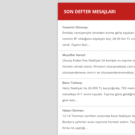
SON DEFTER MESAJLARI
Yasemin Dolunay:
Emlakçı tavsiyesiyle önceden evime gelip eşyaları
isminin B* olduğunu söyleyen kişi, 28-30 bin TL civ
verdi. Fiyatın fazl...
Muzaffer Kartal:
Ulusoy Evden Eve Nakliyat ile komple ev taşıma 
hizmeti almak üzere, firmanın ulusoynaklyat.com.t
ulusoyevdeneve.com.tr ve ulusoyevdenevenaklya..
Banu Türksoy:
Haliç Nakliyat ile 26.000 TL karşılığında, 700 metr
mesafeye 4+1 evimi taşıdık. Taşıma günü geldiği
göre beli...
Hakan Sönmez:
12-14 Temmuz tarihleri arasında Koza Nakliyat il
Burdur’a şehirler arası taşınma hizmeti aldım. T
firma ile yaptığı...