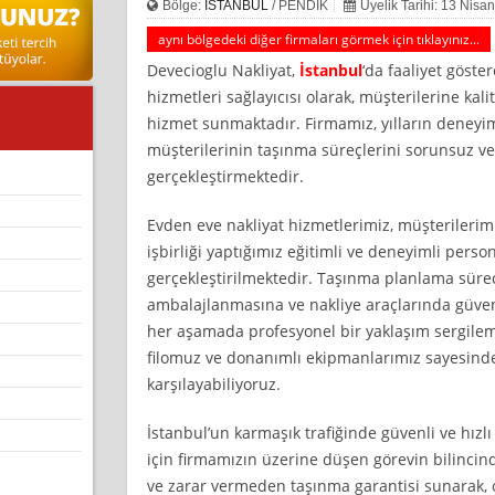
Bölge:
İSTANBUL
/ PENDİK
Üyelik Tarihi: 13 Nisa
aynı bölgedeki diğer firmaları görmek için tıklayınız...
Devecioglu Nakliyat,
İstanbul
‘da faaliyet göste
hizmetleri sağlayıcısı olarak, müşterilerine kalit
hizmet sunmaktadır. Firmamız, yılların deney
müşterilerinin taşınma süreçlerini sorunsuz ve 
gerçekleştirmektedir.
Evden eve nakliyat hizmetlerimiz, müşterilerim
işbirliği yaptığımız eğitimli ve deneyimli perso
gerçekleştirilmektedir. Taşınma planlama sürec
ambalajlanmasına ve nakliye araçlarında güvenl
her aşamada profesyonel bir yaklaşım sergileme
filomuz ve donanımlı ekipmanlarımız sayesinde 
karşılayabiliyoruz.
İstanbul’un karmaşık trafiğinde güvenli ve hızl
için firmamızın üzerine düşen görevin bilinci
ve zarar vermeden taşınma garantisi sunarak,