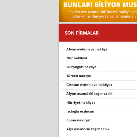
SON FİRMALAR
afyon evden eve nakliye
nur nakli̇yat
sultangazi̇ nakli̇ye
türkeli̇ nakli̇ye
giresun evden eve nakliyat
afyon asansörlü taşımacılık
hürriyet nakliyat
i̇zcioğlu erzincan
cuma nakliyat
ağrı asansörlü taşımacılık