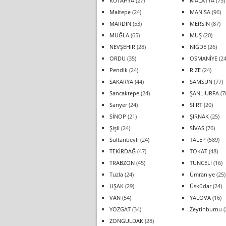
KÜTAHYA
(27)
MALATYA
(75)
Maltepe
(24)
MANİSA
(96)
MARDİN
(53)
MERSİN
(87)
MUĞLA
(65)
MUŞ
(20)
NEVŞEHİR
(28)
NİĞDE
(26)
ORDU
(35)
OSMANİYE
(24
Pendik
(24)
RİZE
(24)
SAKARYA
(44)
SAMSUN
(77)
Sancaktepe
(24)
ŞANLIURFA
(7
Sarıyer
(24)
SİİRT
(20)
SİNOP
(21)
ŞIRNAK
(25)
Şişli
(24)
SİVAS
(76)
Sultanbeyli
(24)
TALEP
(589)
TEKİRDAĞ
(47)
TOKAT
(48)
TRABZON
(45)
TUNCELİ
(16)
Tuzla
(24)
Ümraniye
(25)
UŞAK
(29)
Üsküdar
(24)
VAN
(54)
YALOVA
(16)
YOZGAT
(34)
Zeytinburnu
(
ZONGULDAK
(28)