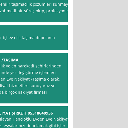
venilir taşımacılık çözümleri sunmayı
zahmetli bir süreç olup, profesyonel
ir içi ev ofis taşıma depolama
 /TAŞIMA
lık ve en hareketli şehirlerinden
çinde yer değiştirme işlemleri
vden Eve Nakliyat /Taşima olarak,
liyat hizmetleri sunuyoruz ve
da birçok nakliyat firması
YAT ŞİRKETİ 05318640936
rşılayan Hancioğlu Evden Eve Nakliyat
zı eşyalarınızı depolamak gibi işler