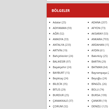
BÖLGELER
Adalar
(25)
ADANA
(207)
ADIYAMAN
(59)
AFYON
(73)
AĞRI
(52)
AKSARAY
(53)
AMASYA
(33)
ANKARA
(793)
ANTALYA
(233)
ARDAHAN
(15
ARTVİN
(19)
AYDIN
(61)
Bahçelievler
(24)
Bakırköy
(25)
BALIKESİR
(97)
BARTIN
(29)
Başakşehir
(24)
BATMAN
(64)
BAYBURT
(15)
Bayrampaşa
(
Beşiktaş
(24)
Beyoğlu
(24)
BİLECİK
(35)
BİNGÖL
(26)
BİTLİS
(29)
BOLU
(74)
BURDUR
(25)
BURSA
(199)
ÇANAKKALE
(37)
ÇANKIRI
(19)
ÇORUM
(32)
DENİZLİ
(125)