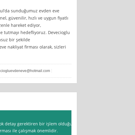
anbul’da sunduğumuz evden eve
l, güvenilir, hızlı ve uygun fiyatlı
zenle hareket ediyor,
e tutmayı hedefliyoruz. Devecioglu
nsuz bir şekilde
ve nakliyat firması olarak, sizleri
ciogluevdeneve@hotmail.com
ok detay gerektiren bir işlem olduğu
firması ile çalışmak önemlidir.