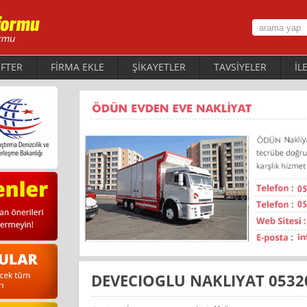
FTER
FİRMA EKLE
ŞİKAYETLER
TAVSİYELER
İL
DEVECIOGLU NAKLIYAT 0532