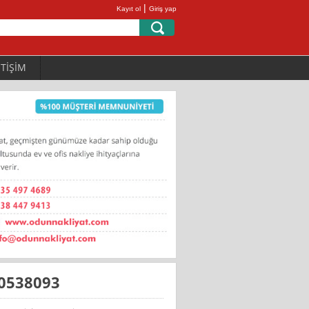
|
Kayıt ol
Giriş yap
ETİŞİM
0538093