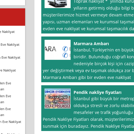
Toprak nakliyat * yılında kur
yılların getirmiş olduğu bilgi 
müşterilerimize hizmet vermeye devam etmekt
yapısı, uzman elemanları ve kurumsal taşımala
evden eve nakliyat ve kurumsal taşımacılık d
e Nakliyat
Marmara Ambarı
Eve Nakliyat
İstanbul, Türkiye’nin en büyük
biridir. Bulunduğu coğrafi k
 Eve Nakliyat
nedeniyle birçok kişi için cazi
yer değiştirmek veya ev taşımak oldukça zor 
e Nakliyat
Marmara Ambarı gibi bir evden eve nakliyat
den Eve
arı
Pendik nakliye fiyatları
den Eve
İstanbul gibi büyük bir metro
arı
oldukça stresli ve zorlu olabili
den Eve
mesafeler ve trafik yoğunluğu 
arı
Pendik Nakliye Fiyatları olarak, müşterilerimiz
n Eve Nakliyat
sunmak için buradayız. Pendik Nakliye Fiyatlar