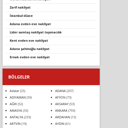
zarif nakliyat
istanbul-düzce
adana evden eve nakliyat
li̇der samtaş nakli̇yat taşimacilik
kent evden eve nakliyat
adana şahinoğlu nakliyat
ernak evden eve nakliyat
BÖLGELER
Adalar
(25)
ADANA
(207)
ADIYAMAN
(59)
AFYON
(73)
AĞRI
(52)
AKSARAY
(53)
AMASYA
(33)
ANKARA
(793)
ANTALYA
(233)
ARDAHAN
(15)
ARTVİN
(19)
AYDIN
(61)