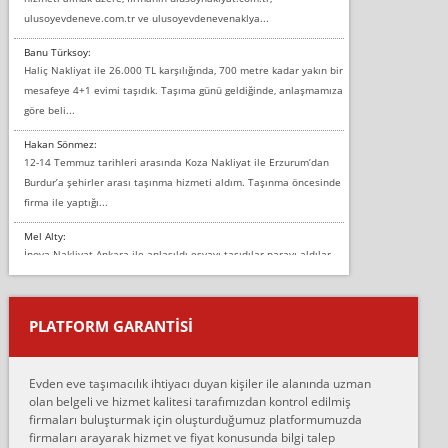
ulusoyevdeneve.com.tr ve ulusoyevdenevenaklya...
Banu Türksoy:
Haliç Nakliyat ile 26.000 TL karşılığında, 700 metre kadar yakın bir
mesafeye 4+1 evimi taşıdık. Taşıma günü geldiğinde, anlaşmamıza
göre beli...
Hakan Sönmez:
12-14 Temmuz tarihleri arasında Koza Nakliyat ile Erzurum’dan
Burdur’a şehirler arası taşınma hizmeti aldım. Taşınma öncesinde
firma ile yaptığı...
Mel Alty:
İnova Nakliyat Ankara ile anlaşıldı eşyayı taşıdılar parayı aldılar.
Salon duvarına bir baktım birisi boydan alüminyum renkli bantı
yapıştırm...
PLATFORM GARANTİSİ
Murat:
Merhaba, bu firmayı bir arkadaş tavsiyesi üzerine tercih ettim,
hiçbir sıkıntı yaşanmayacağını ve kendilerinin çok titiz
Evden eve taşımacılık ihtiyacı duyan kişiler ile alanında uzman
çalıştıklarını, müş...
olan belgeli ve hizmet kalitesi tarafımızdan kontrol edilmiş
firmaları buluşturmak için oluşturduğumuz platformumuzda
Ahmet:
firmaları arayarak hizmet ve fiyat konusunda bilgi talep
Lüleburgaz güngünes evden eve naklyat eşyalarımı taşımak için