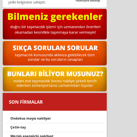
SON FİRMALAR
ondokuz mayis nakli̇yat
çetin-taş
mersin asansörlü nakliyat