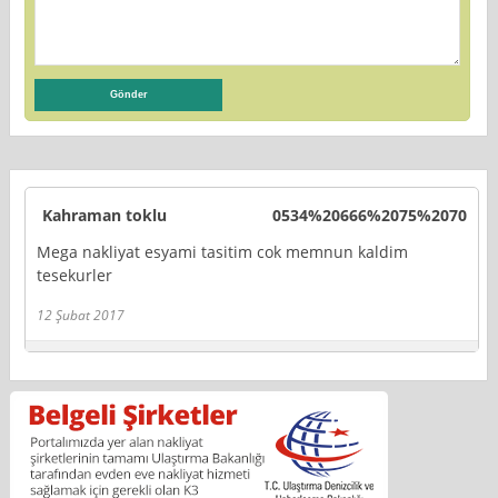
Kahraman toklu
0534%20666%2075%2070
Mega nakliyat esyami tasitim cok memnun kaldim
tesekurler
12 Şubat 2017