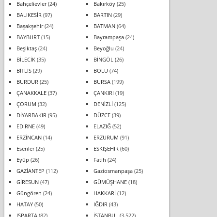
Bahçelievler
(24)
Bakırköy
(25)
BALIKESİR
(97)
BARTIN
(29)
Başakşehir
(24)
BATMAN
(64)
BAYBURT
(15)
Bayrampaşa
(24)
Beşiktaş
(24)
Beyoğlu
(24)
BİLECİK
(35)
BİNGÖL
(26)
BİTLİS
(29)
BOLU
(74)
BURDUR
(25)
BURSA
(199)
ÇANAKKALE
(37)
ÇANKIRI
(19)
ÇORUM
(32)
DENİZLİ
(125)
DİYARBAKIR
(95)
DÜZCE
(39)
EDİRNE
(49)
ELAZIĞ
(52)
ERZİNCAN
(14)
ERZURUM
(91)
Esenler
(25)
ESKİŞEHİR
(60)
Eyüp
(26)
Fatih
(24)
GAZİANTEP
(112)
Gaziosmanpaşa
(25)
GİRESUN
(47)
GÜMÜŞHANE
(18)
Güngören
(24)
HAKKARİ
(12)
HATAY
(50)
IĞDIR
(43)
ISPARTA
(82)
İSTANBUL
(3.522)