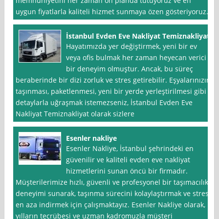
memnuniyetini her zaman ön planda tutuyoruz ve en
uygun fiyatlarla kaliteli hizmet sunmaya özen gösteriyoruz.
İstanbul Evden Eve Nakliyat Temiznakliyat
Hayatımızda yer değiştirmek, yeni bir ev
veya ofis bulmak her zaman heyecan verici
bir deneyim olmuştur. Ancak, bu süreç
beraberinde bir dizi zorluk ve stres getirebilir. Eşyalarınızın
taşınması, paketlenmesi, yeni bir yerde yerleştirilmesi gibi
detaylarla uğraşmak istemezseniz, İstanbul Evden Eve
Nakliyat Temiznakliyat olarak sizlere
Esenler nakliye
Esenler Nakliye, İstanbul şehrindeki en
güvenilir ve kaliteli evden eve nakliyat
hizmetlerini sunan öncü bir firmadır.
Müşterilerimize hızlı, güvenli ve profesyonel bir taşımacılık
deneyimi sunarak, taşınma sürecini kolaylaştırmak ve stresi
en aza indirmek için çalışmaktayız. Esenler Nakliye olarak,
yılların tecrübesi ve uzman kadromuzla müşteri