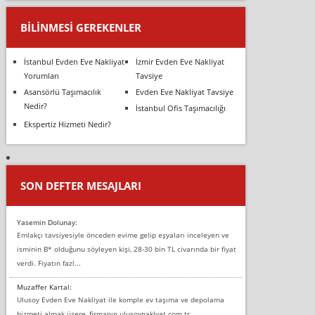
BILINMESI GEREKENLER
İstanbul Evden Eve Nakliyat
İzmir Evden Eve Nakliyat
Yorumları
Tavsiye
Asansörlü Taşımacılık
Evden Eve Nakliyat Tavsiye
Nedir?
İstanbul Ofis Taşımacılığı
Ekspertiz Hizmeti Nedir?
SON DEFTER MESAJLARI
Yasemin Dolunay:
Emlakçı tavsiyesiyle önceden evime gelip eşyaları inceleyen ve
isminin B* olduğunu söyleyen kişi, 28-30 bin TL civarında bir fiyat
verdi. Fiyatın fazl...
Muzaffer Kartal:
Ulusoy Evden Eve Nakliyat ile komple ev taşıma ve depolama
hizmeti almak üzere, firmanın ulusoynaklyat.com.tr,