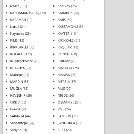
İZMİR
(551)
Kadıköy
(25)
KAHRAMANMARAŞ
(33)
KARABÜK
(40)
KARAMAN
(19)
KARS
(39)
Kartal
(24)
KASTAMONU
(31)
Kaynarca
(25)
KAYSERİ
(164)
KİLİS
(13)
KIRIKKALE
(31)
KIRKLARELİ
(36)
KIRŞEHİR
(19)
KOCAELİ
(172)
KONYA
(168)
Küçükçekmece
(26)
Kurtköy
(25)
KÜTAHYA
(27)
MALATYA
(75)
Maltepe
(24)
MANİSA
(96)
MARDİN
(53)
MERSİN
(87)
MUĞLA
(65)
MUŞ
(20)
NEVŞEHİR
(28)
NİĞDE
(26)
ORDU
(35)
OSMANİYE
(24)
Pendik
(24)
RİZE
(24)
SAKARYA
(44)
SAMSUN
(77)
Sancaktepe
(24)
ŞANLIURFA
(70)
Sarıyer
(24)
SİİRT
(20)