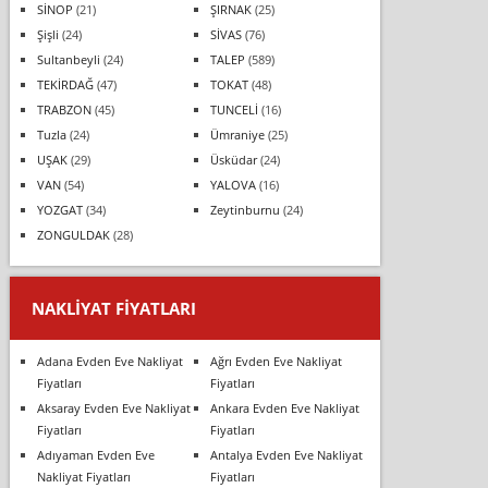
SİNOP
(21)
ŞIRNAK
(25)
Şişli
(24)
SİVAS
(76)
Sultanbeyli
(24)
TALEP
(589)
TEKİRDAĞ
(47)
TOKAT
(48)
TRABZON
(45)
TUNCELİ
(16)
Tuzla
(24)
Ümraniye
(25)
UŞAK
(29)
Üsküdar
(24)
VAN
(54)
YALOVA
(16)
YOZGAT
(34)
Zeytinburnu
(24)
ZONGULDAK
(28)
NAKLIYAT FIYATLARI
Adana Evden Eve Nakliyat
Ağrı Evden Eve Nakliyat
Fiyatları
Fiyatları
Aksaray Evden Eve Nakliyat
Ankara Evden Eve Nakliyat
Fiyatları
Fiyatları
Adıyaman Evden Eve
Antalya Evden Eve Nakliyat
Nakliyat Fiyatları
Fiyatları