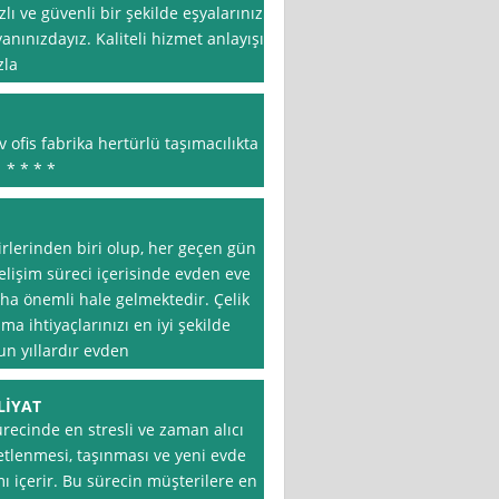
lı ve güvenli bir şekilde eşyalarınızı
nınızdayız. Kaliteli hizmet anlayışı
zla
 ofis fabrika hertürlü taşımacılıkta
. * * * *
irlerinden biri olup, her geçen gün
lişim süreci içerisinde evden eve
aha önemli hale gelmektedir. Çelik
a ihtiyaçlarınızı en iyi şekilde
un yıllardır evden
LİYAT
recinde en stresli ve zaman alıcı
ketlenmesi, taşınması ve yeni evde
ı içerir. Bu sürecin müşterilere en