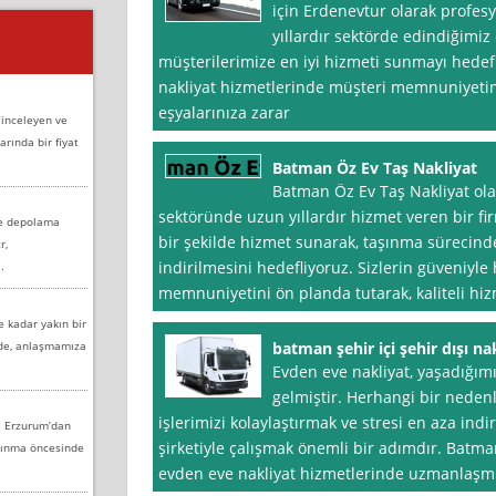
için Erdenevtur olarak profes
yıllardır sektörde edindiğimiz
müşterilerimize en iyi hizmeti sunmayı hedef
nakliyat hizmetlerinde müşteri memnuniyetin
eşyalarınıza zarar
 inceleyen ve
arında bir fiyat
Batman Öz Ev Taş Nakliyat
Batman Öz Ev Taş Nakliyat ola
sektöründe uzun yıllardır hizmet veren bir fi
ve depolama
bir şekilde hizmet sunarak, taşınma sürecind
r,
indirilmesini hedefliyoruz. Sizlerin güveniyl
.
memnuniyetini ön planda tutarak, kaliteli hi
e kadar yakın bir
nde, anlaşmamıza
batman şehir içi şehir dışı na
Evden eve nakliyat, yaşadığımı
gelmiştir. Herhangi bir nede
işlerimizi kolaylaştırmak ve stresi en aza indi
e Erzurum’dan
şirketiyle çalışmak önemli bir adımdır. Batman 
aşınma öncesinde
evden eve nakliyat hizmetlerinde uzmanlaşm