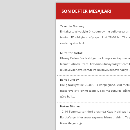
SON DEFTER MESAJLARI
Yasemin Dolunay:
Emlakçı tavsiyesiyle önceden evime gelip eşyaları
isminin B* olduğunu söyleyen kişi, 28-30 bin TL civ
verdi. Fiyatın fazl...
Muzaffer Kartal:
Ulusoy Evden Eve Nakliyat ile komple ev taşıma 
hizmeti almak üzere, firmanın ulusoynaklyat.com.t
ulusoyevdeneve.com.tr ve ulusoyevdenevenaklya..
Banu Türksoy:
Haliç Nakliyat ile 26.000 TL karşılığında, 700 metr
mesafeye 4+1 evimi taşıdık. Taşıma günü geldiği
göre beli...
Hakan Sönmez:
12-14 Temmuz tarihleri arasında Koza Nakliyat il
Burdur’a şehirler arası taşınma hizmeti aldım. T
firma ile yaptığı...