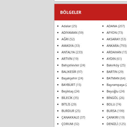
BÖLGELER
Adalar
(25)
ADANA
(207)
ADIYAMAN
(59)
AFYON
(73)
AĞRI
(52)
AKSARAY
(53)
AMASYA
(33)
ANKARA
(793)
ANTALYA
(233)
ARDAHAN
(15
ARTVİN
(19)
AYDIN
(61)
Bahçelievler
(24)
Bakırköy
(25)
BALIKESİR
(97)
BARTIN
(29)
Başakşehir
(24)
BATMAN
(64)
BAYBURT
(15)
Bayrampaşa
(
Beşiktaş
(24)
Beyoğlu
(24)
BİLECİK
(35)
BİNGÖL
(26)
BİTLİS
(29)
BOLU
(74)
BURDUR
(25)
BURSA
(199)
ÇANAKKALE
(37)
ÇANKIRI
(19)
ÇORUM
(32)
DENİZLİ
(125)