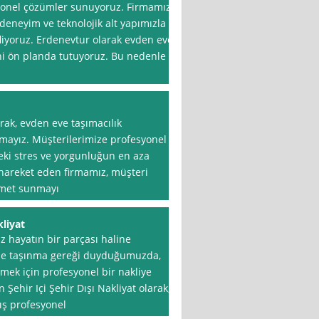
yonel çözümler sunuyoruz. Firmamız,
 deneyim ve teknolojik alt yapımızla
liyoruz. Erdenevtur olarak evden eve
i ön planda tutuyoruz. Bu nedenle
rak, evden eve taşımacılık
rmayız. Müşterilerimize profesyonel
eki stres ve yorgunluğun en aza
e hareket eden firmamız, müşteri
zmet sunmayı
kliyat
z hayatın bir parçası haline
nle taşınma gereği duyduğumuzda,
rmek için profesyonel bir nakliye
Şehir Içi Şehir Dışı Nakliyat olarak,
ış profesyonel