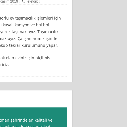
8 Kasım 2019
Telefon:
lü ev taşımacılık işlemleri için
alı kasalı kamyon ve bol bol
yerek taşımaktayız. Taşımacılık
maktayız. Çalışanlarımız işinde
 söküp tekrar kurulumunu yapar.
ak olan eviniz için biçilmiş
ririz.
man şehrinde en kaliteli ve
e gelen evden eve nakliyat