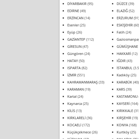
DİYARBAKIR
(95)
DÜZCE
(39)
EDİRNE
(49)
ELAZIĞ
(52)
ERZİNCAN
(14)
ERZURUM
(91
Esenler
(25)
ESKİŞEHİR
(60
Eyüp
(26)
Fatih
(24)
GAZİANTEP
(112)
Gaziosmanpa
GİRESUN
(47)
GÜMÜŞHANE
Güngören
(24)
HAKKARİ
(12)
HATAY
(50)
IĞDIR
(43)
ISPARTA
(82)
İSTANBUL
(3.5
İZMİR
(551)
Kadıköy
(25)
KAHRAMANMARAŞ
(33)
KARABÜK
(40)
KARAMAN
(19)
KARS
(39)
Kartal
(24)
KASTAMONU
Kaynarca
(25)
KAYSERİ
(164)
KİLİS
(13)
KIRIKKALE
(31
KIRKLARELİ
(36)
KIRŞEHİR
(19)
KOCAELİ
(172)
KONYA
(168)
Küçükçekmece
(26)
Kurtköy
(25)