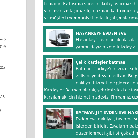
firmadır. Ev taşıma sürecini kolaylaştırmak, hız
yeni evinize taşımak için uzman kadromuzla ya
ve müşteri memnuniyeti odaklı çalışmalarımı
)
)
HASANKEYF EVDEN EVE
şa
(25)
Hasankeyf taşımacılık olarak ev
(18)
yanınızdayız hizmetinizdeyiz
Çelik kardeşler batman
22)
Batman, Türkiye’nin güzel şeh
gelişmeye devam ediyor. Bu ge
nakliyat hizmeti de giderek d
Kardeşler Batman olarak, şehrimizdeki ev taşım
(31)
karşılamak için hizmetinizdeyiz. Firmamız, uz
)
BATMAN JET EVDEN EVE NAK
Evden eve nakliyat, taşınma sü
işlerden biridir. Eşyaların pa
düzenlenmesi gibi birçok adım