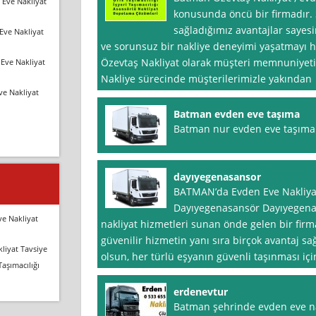
 Eve Nakliyat
konusunda öncü bir firmadır
sağladığımız avantajlar sayesi
Eve Nakliyat
ve sorunsuz bir nakliye deneyimi yaşatmayı h
Özevtaş Nakliyat olarak müşteri memnuniyet
Eve Nakliyat
Nakliye sürecinde müşterilerimizle yakından
ve Nakliyat
Batman evden eve taşıma
Batman nur evden eve taşıma
dayıyegenasansor
BATMAN’da Evden Eve Nakliya
Dayıyegenasansör Dayıyegena
ve Nakliyat
nakliyat hizmetleri sunan önde gelen bir firma
güvenilir hizmetin yanı sıra birçok avantaj sağl
liyat Tavsiye
olsun, her türlü eşyanın güvenli taşınması iç
Taşımacılığı
erdenevtur
Batman şehrinde evden eve nak