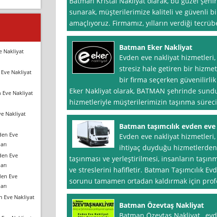
Batman Kristal Nakliyat olarak, bu güzel şehi
sunarak, müşterilerimize kaliteli ve güvenli b
amaçlıyoruz. Firmamız, yılların verdiği tecrü
Batman Eker Nakliyat
e Nakliyat
Evden eve nakliyat hizmetleri,
stresiz hale getiren bir hizme
Eve Nakliyat
bir firma seçerken güvenilirlik
Eker Nakliyat olarak, BATMAN şehrinde sund
 Eve Nakliyat
hizmetleriyle müşterilerimizin taşınma sürecin
e Nakliyat
Batman taşımcılık evden eve
den Eve
Evden eve nakliyat hizmetleri
arı
ihtiyaç duyduğu hizmetlerden b
den Eve
taşınması ve yerleştirilmesi, insanların taşın
arı
ve streslerini hafifletir. Batman Taşımcılık E
den Eve
sorunu tamamen ortadan kaldırmak için profes
arı
n Eve Nakliyat
Batman Özevtaş Nakliyat
Batman Özevtaş Nakliyat , evd