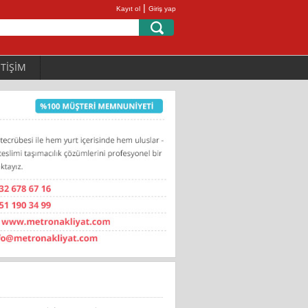
|
Kayıt ol
Giriş yap
ETİŞİM