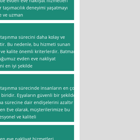
rde evden eve nakliyat hizmetleri
ir taşımacılık deneyimi yaşatmayı
be ve uzman
 taşınma sürecini daha kolay ve
ttir. Bu nedenle, bu hizmeti sunan
 ve kalite önemli kriterlerdir. Batman
uğumuz evden eve nakliyat
i en iyi şekilde
, taşınma sürecinde insanların en çok
iridir. Eşyaların güvenli bir şekilde
ma sürecine dair endişelerini azaltır
vden Eve olarak, müşterilerimize bu
yonel ve kaliteli
en eve nakliyat hizmetleri