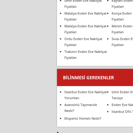
İzmir Evden Eve Nakliyat
Kayseri Evden
Fiyatları
Fiyatları
Malatya Evden Eve Nakliyat
Konya Evden 
Fiyatları
Fiyatları
Malatya Evden Eve Nakliyat
Mersin Evden 
Fiyatları
Fiyatları
Ordu Evden Eve Nakliyat
Sivas Evden E
Fiyatları
Fiyatları
Trabzon Evden Eve Nakliyat
Fiyatları
BILINMESI GEREKENLER
İstanbul Evden Eve Nakliyat
İzmir Evden E
Yorumları
Tavsiye
Asansörlü Taşımacılık
Evden Eve Nak
Nedir?
İstanbul Ofis 
Ekspertiz Hizmeti Nedir?