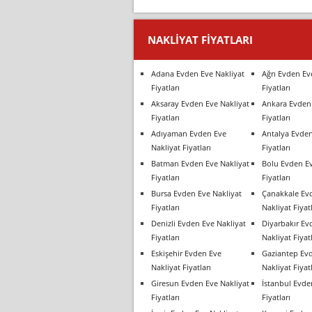
NAKLIYAT FIYATLARI
Adana Evden Eve Nakliyat
Ağrı Evden Ev
Fiyatları
Fiyatları
Aksaray Evden Eve Nakliyat
Ankara Evden 
Fiyatları
Fiyatları
Adıyaman Evden Eve
Antalya Evden
Nakliyat Fiyatları
Fiyatları
Batman Evden Eve Nakliyat
Bolu Evden Ev
Fiyatları
Fiyatları
Bursa Evden Eve Nakliyat
Çanakkale Ev
Fiyatları
Nakliyat Fiyatl
Denizli Evden Eve Nakliyat
Diyarbakır Ev
Fiyatları
Nakliyat Fiyatl
Eskişehir Evden Eve
Gaziantep Ev
Nakliyat Fiyatları
Nakliyat Fiyatl
Giresun Evden Eve Nakliyat
İstanbul Evde
Fiyatları
Fiyatları