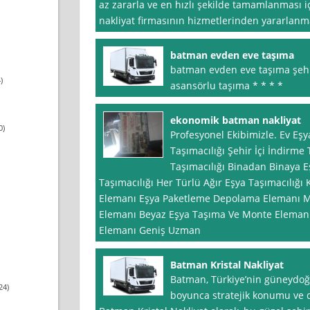
az zararla ve en hızlı şekilde tamamlanması i
nakliyat firmasının hizmetlerinden yararlanm
batman evden eve taşıma
batman evden eve taşıma şehir
)
asansörlu taşıma * * * *
ekonomik batman nakliyat
0)
Profesyonel Ekibimizle. Ev Eşy
Taşımacılığı Şehir İçi İndirme
Taşımacılığı Binadan Binaya Eş
Taşımacılığı Her Türlü Ağır Eşya Taşımacılığı 
Elemanı Eşya Paketleme Depolama Elemanı 
Elemanı Beyaz Eşya Taşıma Ve Monte Elemanı
Elemanı Geniş Uzman
Batman Kristal Nakliyat
Batman, Türkiye’nin güneydoğu
24)
boyunca stratejik konumu ve do