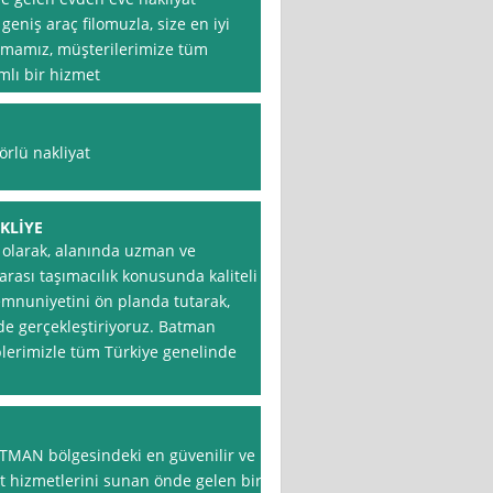
geniş araç filomuzla, size en iyi
rmamız, müşterilerimize tüm
lı bir hizmet
rlü nakliyat
KLİYE
 olarak, alanında uzman ve
arası taşımacılık konusunda kaliteli
emnuniyetini ön planda tutarak,
de gerçekleştiriyoruz. Batman
iplerimizle tüm Türkiye genelinde
TMAN bölgesindeki en güvenilir ve
t hizmetlerini sunan önde gelen bir