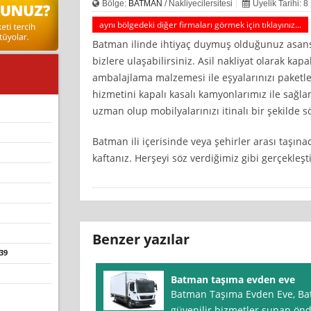
Bölge:
BATMAN
/ Nakliyecilersitesi
Üyelik Tarihi: 
aynı bölgedeki diğer firmaları görmek için tıklayınız...
Batman ilinde ihtiyaç duymuş olduğunuz asansör
bizlere ulaşabilirsiniz. Asil nakliyat olarak kap
ambalajlama malzemesi ile eşyalarınızı paketle
hizmetini kapalı kasalı kamyonlarımız ile sağla
uzman olup mobilyalarınızı itinalı bir şekilde
Batman ili içerisinde veya şehirler arası taşınac
kaftanız. Herşeyi söz verdiğimiz gibi gerçekleşti
Benzer yazılar
339
Batman taşıma evden eve
Batman Taşıma Evden Eve, Bat
güvenilir hizmetler sunan önd