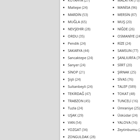
KÜTAHYA
(27)
MALATYA
(75)
Maltepe
(24)
MANİSA
(96)
MARDİN
(53)
MERSİN
(87)
MUĞLA
(65)
MUŞ
(20)
NEVŞEHİR
(28)
NİĞDE
(26)
ORDU
(35)
OSMANİYE
(24
Pendik
(24)
RİZE
(24)
SAKARYA
(44)
SAMSUN
(77)
Sancaktepe
(24)
ŞANLIURFA
(7
Sarıyer
(24)
SİİRT
(20)
SİNOP
(21)
ŞIRNAK
(25)
Şişli
(24)
SİVAS
(76)
Sultanbeyli
(24)
TALEP
(589)
TEKİRDAĞ
(47)
TOKAT
(48)
TRABZON
(45)
TUNCELİ
(16)
Tuzla
(24)
Ümraniye
(25)
UŞAK
(29)
Üsküdar
(24)
VAN
(54)
YALOVA
(16)
YOZGAT
(34)
Zeytinburnu
(
ZONGULDAK
(28)