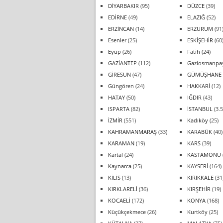
DİYARBAKIR
(95)
DÜZCE
(39)
EDİRNE
(49)
ELAZIĞ
(52)
ERZİNCAN
(14)
ERZURUM
(91
Esenler
(25)
ESKİŞEHİR
(60
Eyüp
(26)
Fatih
(24)
GAZİANTEP
(112)
Gaziosmanpa
GİRESUN
(47)
GÜMÜŞHANE
Güngören
(24)
HAKKARİ
(12)
HATAY
(50)
IĞDIR
(43)
ISPARTA
(82)
İSTANBUL
(3.5
İZMİR
(551)
Kadıköy
(25)
KAHRAMANMARAŞ
(33)
KARABÜK
(40)
KARAMAN
(19)
KARS
(39)
Kartal
(24)
KASTAMONU
Kaynarca
(25)
KAYSERİ
(164)
KİLİS
(13)
KIRIKKALE
(31
KIRKLARELİ
(36)
KIRŞEHİR
(19)
KOCAELİ
(172)
KONYA
(168)
Küçükçekmece
(26)
Kurtköy
(25)