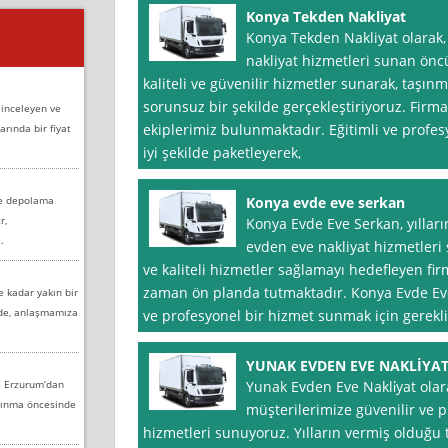
Konya Tekden Nakliyat
Konya Tekden Nakliyat olarak
nakliyat hizmetleri sunan öncü
kaliteli ve güvenilir hizmetler sunarak, taşınm
sorunsuz bir şekilde gerçekleştiriyoruz. Fir
 inceleyen ve
ekiplerimiz bulunmaktadır. Eğitimli ve profesy
arında bir fiyat
iyi şekilde paketleyerek,
ve depolama
Konya evde eve serkan
r,
Konya Evde Eve Serkan, yıllar
.
evden eve nakliyat hizmetleri
ve kaliteli hizmetler sağlamayı hedefleyen f
zaman ön planda tutmaktadır. Konya Evde Eve
e kadar yakın bir
nde, anlaşmamıza
ve profesyonel bir hizmet sunmak için gerekl
YUNAK EVDEN EVE NAKLİYA
e Erzurum’dan
Yunak Evden Eve Nakli̇yat olar
aşınma öncesinde
müşterilerimize güvenilir ve 
hizmetleri sunuyoruz. Yılların vermiş olduğu