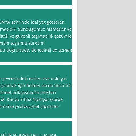
ONYA şehrinde faaliyet gösteren
irmasıdır. Sunduğumuz hizmetler ve
iteli ve güvenli taşımacılık çözümleri
mizin taşınma sürecini
r. Bu doğrultuda, deneyimli ve uzman
e çevresindeki evden eve nakliyat
karşılamak için hizmet veren öncü bir
 hizmet anlayışımızla müşteri
. Konya Yıldız Nakliyat olarak,
lerimize profesyonel çözümler
NİLİR VE AVANTAJLI TAŞIMA