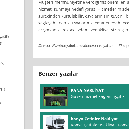
Müşteri memnuniyetine verdiğimiz önemi en üst
hizmeti sunmayı hedefliyoruz. Hizmetlerimizden
sürecinden kurtulabilir, eşyalarınızın güvenli b
)
sağlayabilirsiniz. Eşyalarınızı emanet edebilece
)
arıyorsanız, Bektaş Evden Evenakliyat sizin için
şa
(25)
(18)
web: Www.konyabektasevdenevenakliyat.com
e-p
22)
Benzer yazılar
(31)
RANA NAKLİYAT
Güven hizmet saglam işçilik
)
Konya Çetinler Nakliyat
Konya Çetinler Nakliyat, Kony