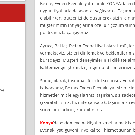
Bektaş Evden Evenakliyat olarak, KONYA’da en k
uygun fiyatlarla da avantaj sağlıyoruz. Taşınma
olabilirken, bütçenizi de düşünerek sizin için 
müşterimizin ihtiyaçlarına özel bir çözüm sunm
politikamızla çalışıyoruz.
Ayrıca, Bektaş Evden Evenakliyat olarak müşt
vermekteyiz. Sizleri dinlemek ve beklentilerini
)
buradayız. Müşteri deneyimlerinizi dikkate alm
kalitemizi geliştirmek için geri bildirimlerinizi 
Sonuç olarak, taşınma sürecini sorunsuz ve rah
istiyorsanız, Bektaş Evden Evenakliyat sizin için
24)
hizmetlerimizle eşyalarınızı taşırken, siz sadece
çıkarabilirsiniz. Bizimle çalışarak, taşınma str
sürecinin tadını çıkarabilirsiniz.
Konya
‘da evden eve nakliyat hizmeti almak ist
Evenakliyat, güvenilir ve kaliteli hizmet sunan