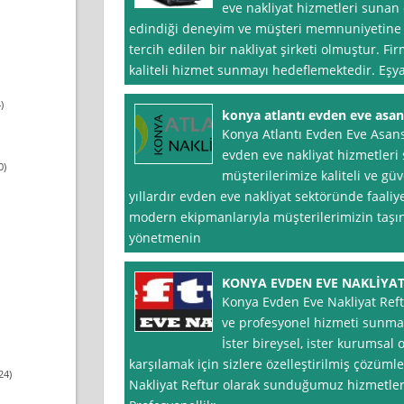
eve nakliyat hizmetleri sunan 
edindiği deneyim ve müşteri memnuniyetine 
tercih edilen bir nakliyat şirketi olmuştur. 
kaliteli hizmet sunmayı hedeflemektedir. Eşyal
)
konya atlantı evden eve asan
Konya Atlantı Evden Eve Asans
evden eve nakliyat hizmetleri
0)
müşterilerimize kaliteli ve g
yıllardır evden eve nakliyat sektöründe faali
modern ekipmanlarıyla müşterilerimizin taşın
yönetmenin
KONYA EVDEN EVE NAKLİYAT
Konya Evden Eve Nakliyat Reftu
ve profesyonel hizmeti sunmak
İster bireysel, ister kurumsal o
karşılamak için sizlere özelleştirilmiş çözüm
24)
Nakliyat Reftur olarak sunduğumuz hizmetlerd