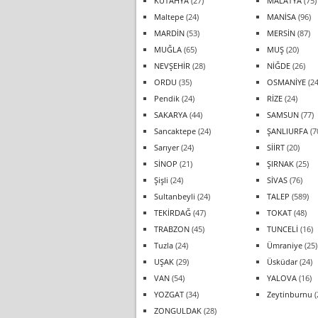
KÜTAHYA
(27)
MALATYA
(75)
Maltepe
(24)
MANİSA
(96)
MARDİN
(53)
MERSİN
(87)
MUĞLA
(65)
MUŞ
(20)
NEVŞEHİR
(28)
NİĞDE
(26)
ORDU
(35)
OSMANİYE
(24
Pendik
(24)
RİZE
(24)
SAKARYA
(44)
SAMSUN
(77)
Sancaktepe
(24)
ŞANLIURFA
(7
Sarıyer
(24)
SİİRT
(20)
SİNOP
(21)
ŞIRNAK
(25)
Şişli
(24)
SİVAS
(76)
Sultanbeyli
(24)
TALEP
(589)
TEKİRDAĞ
(47)
TOKAT
(48)
TRABZON
(45)
TUNCELİ
(16)
Tuzla
(24)
Ümraniye
(25)
UŞAK
(29)
Üsküdar
(24)
VAN
(54)
YALOVA
(16)
YOZGAT
(34)
Zeytinburnu
(
ZONGULDAK
(28)