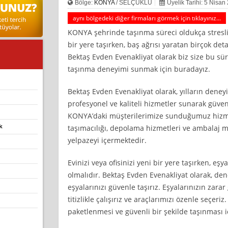
Bölge:
KONYA
/ SELÇUKLU
Üyelik Tarihi: 5 Nisan
aynı bölgedeki diğer firmaları görmek için tıklayınız...
KONYA şehrinde taşınma süreci oldukça stresli v
bir yere taşırken, baş ağrısı yaratan birçok de
Bektaş Evden Evenakliyat olarak biz size bu sür
taşınma deneyimi sunmak için buradayız.
Bektaş Evden Evenakliyat olarak, yılların dene
profesyonel ve kaliteli hizmetler sunarak güven
KONYA’daki müşterilerimize sunduğumuz hizm
k
taşımacılığı, depolama hizmetleri ve ambalaj m
yelpazeyi içermektedir.
Evinizi veya ofisinizi yeni bir yere taşırken, eşya
olmalıdır. Bektaş Evden Evenakliyat olarak, den
eşyalarınızı güvenle taşırız. Eşyalarınızın zar
titizlikle çalışırız ve araçlarımızı özenle seçeriz.
paketlenmesi ve güvenli bir şekilde taşınması 