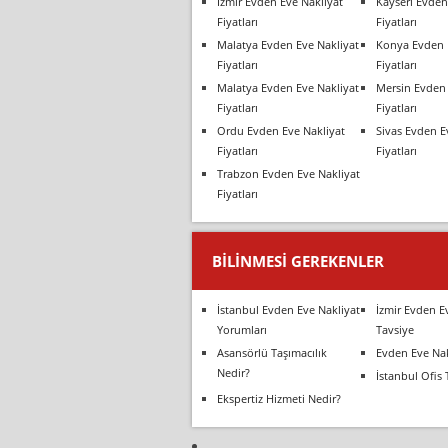
İzmir Evden Eve Nakliyat
Kayseri Evden
Fiyatları
Fiyatları
Malatya Evden Eve Nakliyat
Konya Evden 
Fiyatları
Fiyatları
Malatya Evden Eve Nakliyat
Mersin Evden 
Fiyatları
Fiyatları
Ordu Evden Eve Nakliyat
Sivas Evden E
Fiyatları
Fiyatları
Trabzon Evden Eve Nakliyat
Fiyatları
BILINMESI GEREKENLER
İstanbul Evden Eve Nakliyat
İzmir Evden E
Yorumları
Tavsiye
Asansörlü Taşımacılık
Evden Eve Nak
Nedir?
İstanbul Ofis 
Ekspertiz Hizmeti Nedir?