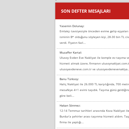
SON DEFTER MESAJLARI
Yasemin Dolunay:
Emlakçı tavsiyesiyle önceden evime gelip eşyaları
isminin B* olduğunu söyleyen kişi, 28-30 bin TL civ
verdi. Fiyatın fazl...
Muzaffer Kartal:
Ulusoy Evden Eve Nakliyat ile komple ev taşıma 
hizmeti almak üzere, firmanın ulusoynaklyat.com.t
ulusoyevdeneve.com.tr ve ulusoyevdenevenaklya..
Banu Türksoy:
Haliç Nakliyat ile 26.000 TL karşılığında, 700 metr
mesafeye 4+1 evimi taşıdık. Taşıma günü geldiği
göre beli...
Hakan Sönmez:
12-14 Temmuz tarihleri arasında Koza Nakliyat il
Burdur’a şehirler arası taşınma hizmeti aldım. T
firma ile yaptığı...