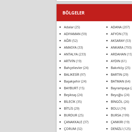
BÖLGELER
Adalar
(25)
ADANA
(207)
ADIYAMAN
(59)
AFYON
(73)
AĞRI
(52)
AKSARAY
(53)
AMASYA
(33)
ANKARA
(793)
ANTALYA
(233)
ARDAHAN
(15
ARTVİN
(19)
AYDIN
(61)
Bahçelievler
(24)
Bakırköy
(25)
BALIKESİR
(97)
BARTIN
(29)
Başakşehir
(24)
BATMAN
(64)
BAYBURT
(15)
Bayrampaşa
(
Beşiktaş
(24)
Beyoğlu
(24)
BİLECİK
(35)
BİNGÖL
(26)
BİTLİS
(29)
BOLU
(74)
BURDUR
(25)
BURSA
(199)
ÇANAKKALE
(37)
ÇANKIRI
(19)
ÇORUM
(32)
DENİZLİ
(125)