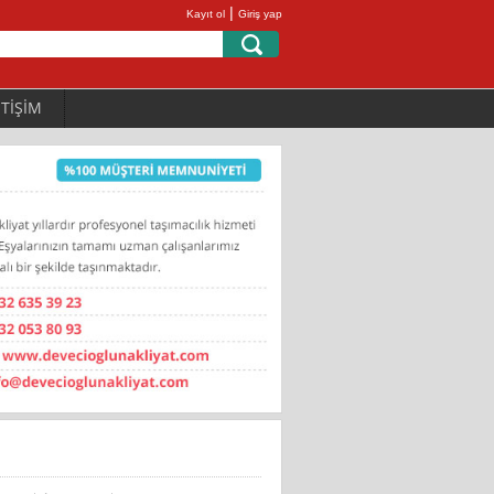
|
Kayıt ol
Giriş yap
ETİŞİM