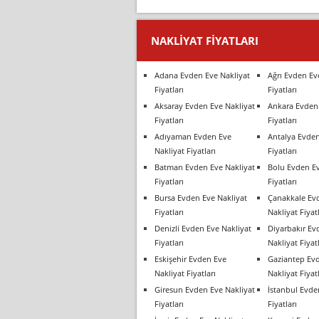
NAKLIYAT FIYATLARI
Adana Evden Eve Nakliyat
Ağrı Evden Ev
Fiyatları
Fiyatları
Aksaray Evden Eve Nakliyat
Ankara Evden 
Fiyatları
Fiyatları
Adıyaman Evden Eve
Antalya Evden
Nakliyat Fiyatları
Fiyatları
Batman Evden Eve Nakliyat
Bolu Evden Ev
Fiyatları
Fiyatları
Bursa Evden Eve Nakliyat
Çanakkale Ev
Fiyatları
Nakliyat Fiyatl
Denizli Evden Eve Nakliyat
Diyarbakır Ev
Fiyatları
Nakliyat Fiyatl
Eskişehir Evden Eve
Gaziantep Ev
Nakliyat Fiyatları
Nakliyat Fiyatl
Giresun Evden Eve Nakliyat
İstanbul Evde
Fiyatları
Fiyatları