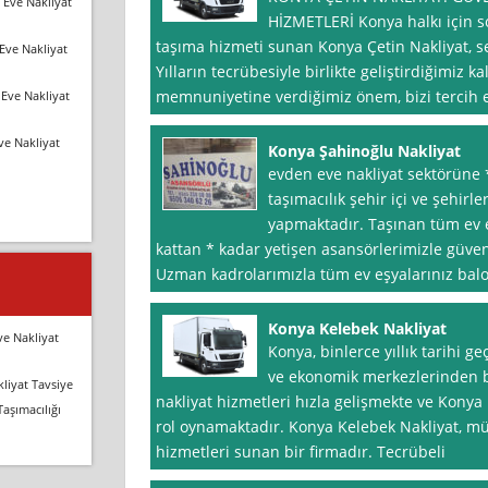
 Eve Nakliyat
HİZMETLERİ Konya halkı için s
taşıma hizmeti sunan Konya Çetin Nakliyat, se
Eve Nakliyat
Yılların tecrübesiyle birlikte geliştirdiğimiz k
memnuniyetine verdiğimiz önem, bizi tercih e
Eve Nakliyat
ve Nakliyat
Konya Şahinoğlu Nakliyat
evden eve nakliyat sektörüne 
taşımacılık şehir içi ve şehirl
yapmaktadır. Taşınan tüm ev e
kattan * kadar yetişen asansörlerimizle güveni
Uzman kadrolarımızla tüm ev eşyalarınız balon
Konya Kelebek Nakliyat
ve Nakliyat
Konya, binlerce yıllık tarihi g
ve ekonomik merkezlerinden bi
liyat Tavsiye
nakliyat hizmetleri hızla gelişmekte ve Konya
Taşımacılığı
rol oynamaktadır. Konya Kelebek Nakliyat, müşt
hizmetleri sunan bir firmadır. Tecrübeli