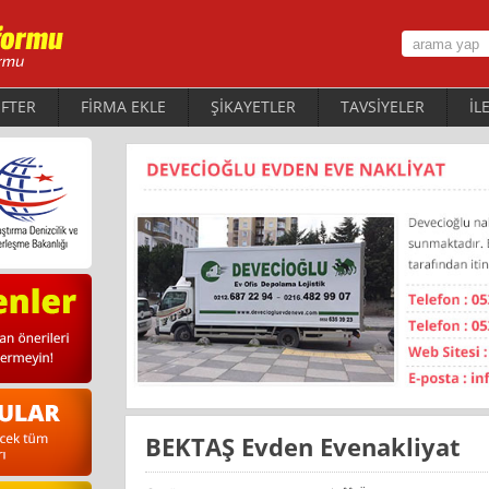
FTER
FİRMA EKLE
ŞİKAYETLER
TAVSİYELER
İL
BEKTAŞ Evden Evenakliyat