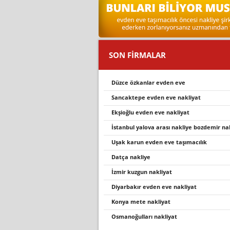
SON FİRMALAR
düzce özkanlar evden eve
sancaktepe evden eve nakli̇yat
ekşioğlu evden eve nakliyat
i̇stanbul yalova arasi nakli̇ye bozdemi̇r na
uşak karun evden eve taşimacilik
datça nakli̇ye
i̇zmir kuzgun nakliyat
diyarbakır evden eve nakliyat
konya mete nakliyat
osmanoğulları nakliyat