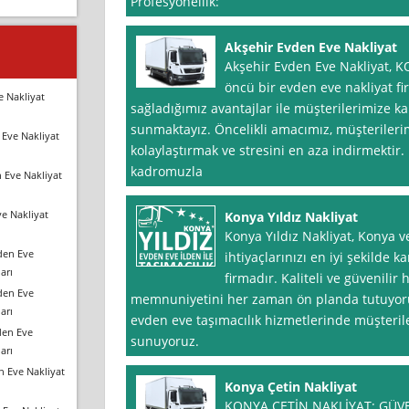
Profesyonellik:
Akşehir Evden Eve Nakliyat
Akşehir Evden Eve Nakliyat, K
öncü bir evden eve nakliyat f
e Nakliyat
sağladığımız avantajlar ile müşterilerimize kal
sunmaktayız. Öncelikli amacımız, müşterileri
Eve Nakliyat
kolaylaştırmak ve stresini en aza indirmekti
kadromuzla
 Eve Nakliyat
e Nakliyat
Konya Yıldız Nakliyat
Konya Yıldız Nakliyat, Konya v
den Eve
ihtiyaçlarınızı en iyi şekilde 
arı
firmadır. Kaliteli ve güvenilir
den Eve
memnuniyetini her zaman ön planda tutuyoruz
arı
evden eve taşımacılık hizmetlerinde müşteri
den Eve
sunuyoruz.
arı
n Eve Nakliyat
Konya Çetin Nakliyat
KONYA ÇETİN NAKLİYAT: GÜVE