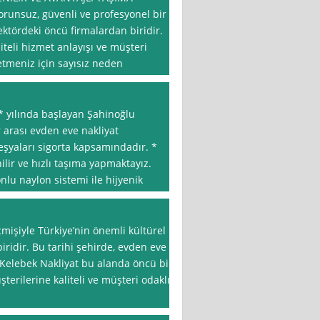
orunsuz, güvenli ve profesyonel bir
ktördeki öncü firmalardan biridir.
aliteli hizmet anlayışı ve müşteri
tmeniz için sayısız neden
* yılında başlayan Şahinoğlu
er arası evden eve nakliyat
şyaları sigorta kapsamındadır. *
lir ve hızlı taşıma yapmaktayız.
lu naylon sistemi ile hijyenik
eçmişiyle Türkiye’nin önemli kültürel
ridir. Bu tarihi şehirde, evden eve
 Kelebek Nakliyat bu alanda öncü bir
erilerine kaliteli ve müşteri odaklı