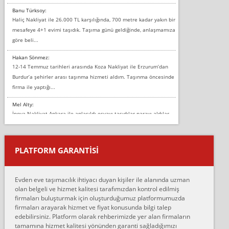
Banu Türksoy:
Haliç Nakliyat ile 26.000 TL karşılığında, 700 metre kadar yakın bir
mesafeye 4+1 evimi taşıdık. Taşıma günü geldiğinde, anlaşmamıza
göre beli...
Hakan Sönmez:
12-14 Temmuz tarihleri arasında Koza Nakliyat ile Erzurum’dan
Burdur’a şehirler arası taşınma hizmeti aldım. Taşınma öncesinde
firma ile yaptığı...
Mel Alty:
İnova Nakliyat Ankara ile anlaşıldı eşyayı taşıdılar parayı aldılar.
Salon duvarına bir baktım birisi boydan alüminyum renkli bantı
yapıştırm...
PLATFORM GARANTİSİ
Murat:
Merhaba, bu firmayı bir arkadaş tavsiyesi üzerine tercih ettim,
hiçbir sıkıntı yaşanmayacağını ve kendilerinin çok titiz
Evden eve taşımacılık ihtiyacı duyan kişiler ile alanında uzman
çalıştıklarını, müş...
olan belgeli ve hizmet kalitesi tarafımızdan kontrol edilmiş
firmaları buluşturmak için oluşturduğumuz platformumuzda
Ahmet:
firmaları arayarak hizmet ve fiyat konusunda bilgi talep
Lüleburgaz güngünes evden eve naklyat eşyalarımı taşımak için
edebilirsiniz. Platform olarak rehberimizde yer alan firmaların
anlaştık sabah eve geldiklerinde de eşyalarımı düzgün şekilde
tamamına hizmet kalitesi yönünden garanti sağladığımızı
sarcaz demelerine r...