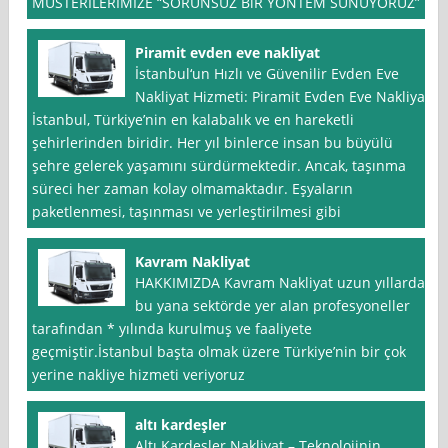
MUSTERILERIMIZE “SORUNSUZ BiR YÖNTEM SUNUYORUZ”
Piramit evden eve nakliyat
İstanbul‘un Hızlı ve Güvenilir Evden Eve
Nakliyat Hizmeti: Piramit Evden Eve Nakliyat
İstanbul, Türkiye’nin en kalabalık ve en hareketli
şehirlerinden biridir. Her yıl binlerce insan bu büyülü
şehre gelerek yaşamını sürdürmektedir. Ancak, taşınma
süreci her zaman kolay olmamaktadır. Eşyaların
paketlenmesi, taşınması ve yerleştirilmesi gibi
Kavram Nakliyat
HAKKIMIZDA Kavram Nakliyat uzun yıllardan
bu yana sektörde yer alan profesyoneller
tarafından * yılında kurulmuş ve faaliyete
geçmiştir.İstanbul başta olmak üzere Türkiye’nin bir çok
yerine nakliye hizmeti veriyoruz
altı kardeşler
Altı Kardeşler Nakliyat – Teknolojinin