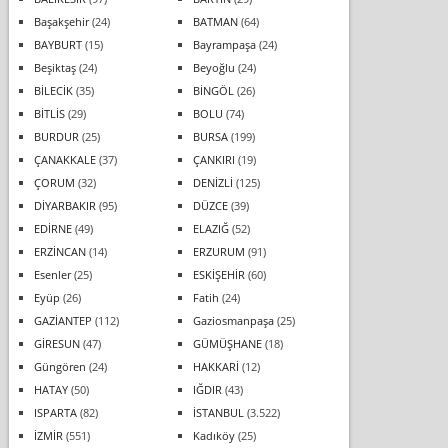
Başakşehir
(24)
BATMAN
(64)
BAYBURT
(15)
Bayrampaşa
(24)
Beşiktaş
(24)
Beyoğlu
(24)
BİLECİK
(35)
BİNGÖL
(26)
BİTLİS
(29)
BOLU
(74)
BURDUR
(25)
BURSA
(199)
ÇANAKKALE
(37)
ÇANKIRI
(19)
ÇORUM
(32)
DENİZLİ
(125)
DİYARBAKIR
(95)
DÜZCE
(39)
EDİRNE
(49)
ELAZIĞ
(52)
ERZİNCAN
(14)
ERZURUM
(91)
Esenler
(25)
ESKİŞEHİR
(60)
Eyüp
(26)
Fatih
(24)
GAZİANTEP
(112)
Gaziosmanpaşa
(25)
GİRESUN
(47)
GÜMÜŞHANE
(18)
Güngören
(24)
HAKKARİ
(12)
HATAY
(50)
IĞDIR
(43)
ISPARTA
(82)
İSTANBUL
(3.522)
İZMİR
(551)
Kadıköy
(25)