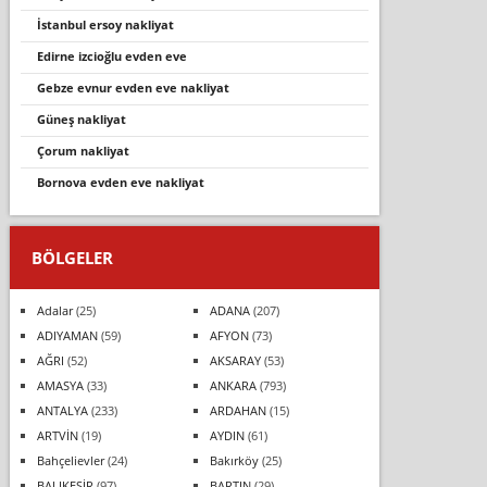
i̇stanbul ersoy nakliyat
edirne izcioğlu evden eve
gebze evnur evden eve nakli̇yat
güneş nakliyat
çorum nakliyat
bornova evden eve nakli̇yat
BÖLGELER
Adalar
(25)
ADANA
(207)
ADIYAMAN
(59)
AFYON
(73)
AĞRI
(52)
AKSARAY
(53)
AMASYA
(33)
ANKARA
(793)
ANTALYA
(233)
ARDAHAN
(15)
ARTVİN
(19)
AYDIN
(61)
Bahçelievler
(24)
Bakırköy
(25)
BALIKESİR
(97)
BARTIN
(29)