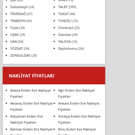
Sultanbeyli
(24)
TALEP
(589)
TEKİRDAĞ
(47)
TOKAT
(48)
TRABZON
(45)
TUNCELİ
(16)
Tuzla
(24)
Ümraniye
(25)
UŞAK
(29)
Üsküdar
(24)
VAN
(54)
YALOVA
(16)
YOZGAT
(34)
Zeytinburnu
(24)
ZONGULDAK
(28)
NAKLIYAT FIYATLARI
Adana Evden Eve Nakliyat
Ağrı Evden Eve Nakliyat
Fiyatları
Fiyatları
Aksaray Evden Eve Nakliyat
Ankara Evden Eve Nakliyat
Fiyatları
Fiyatları
Adıyaman Evden Eve
Antalya Evden Eve Nakliyat
Nakliyat Fiyatları
Fiyatları
Batman Evden Eve Nakliyat
Bolu Evden Eve Nakliyat