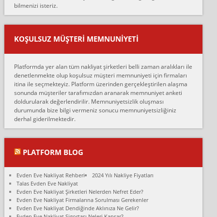
bilmenizi isteriz.
mehmet güldü:
Ankara ALİCANLAR NAKLİYAT Tutarsız ve ticari ahlak problemleri
var verdikleri fiyat teklifini arttırdılar. Sonrasında taşıma gününde
KOŞULSUZ MÜŞTERI MEMNUNIYETI
oldukça tutarsı...
Erol:
Platformda yer alan tüm nakliyat şirketleri belli zaman aralıkları ile
Ankara Alicanlar naklyat tel 5465524025. 2600 TL'ye ankaradan
denetlenmekte olup koşulsuz müşteri memnuniyeti için firmaları
Konya ya Alicanlar naklyat la anlaştık bu şahıs evin taşınacağı gün
itina ile seçmekteyiz. Platform üzerinden gerçekleştirilen alaşma
fiyatın mazoto gele...
sonunda müşteriler tarafımızdan aranarak memnuniyet anketi
doldurularak değerlendirilir. Memnuniyetsizlik oluşması
Fatih kokmese:
durumunda bize bilgi vermeniz sonucu memnuniyetsizliğiniz
Diyarbakır dan eşyamı getirtmek için anlaştım sözleşme yaptım.
derhal giderilmektedir.
Son anda fiyat artırdılar.. mecburiyetten tasittim.. bu kişiler ağrılı
Ankara merk...
Ali:
PLATFORM BLOG
İzmir de evim naklyat diye bir firmaya ev taşıttık, çok pişman
olduk. Asansörlü dediler sonra uraya asansör kurulmaz dediler
Evden Eve Nakliyat Rehberi
2024 Yılı Nakliye Fiyatları
fark istediler. ortada asa...
Talas Evden Eve Nakliyat
Evden Eve Nakliyat Şirketleri Nelerden Nefret Eder?
Nimet:
Evden Eve Nakliyat Firmalarına Sorulması Gerekenler
Ben 2021 Ağustos ilk haftası Evimi taşıdım yani İstanbul'un bir
Evden Eve Nakliyat Dendiğinde Aklınıza Ne Gelir?
Mahallesi'nden bir başka Mahallesi'ne yani Ümraniye bölgesinde
Evden Eve Nakliyat Sigortası Neleri Kapsar?