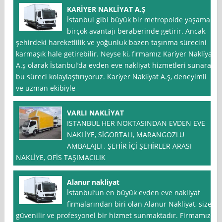
KARİYER NAKLİYAT A.Ş
İstanbul gibi büyük bir metropolde yaşamak,
birçok avantajı beraberinde getirir. Ancak,
şehirdeki hareketlilik ve yoğunluk bazen taşınma sürecini
karmaşık hale getirebilir. Neyse ki, firmamız Kari̇yer Nakli̇yat
A.ş olarak İstanbul’da evden eve nakliyat hizmetleri sunarak
bu süreci kolaylaştırıyoruz. Kari̇yer Nakli̇yat A.ş, deneyimli
ve uzman ekibiyle
VARLI NAKLİYAT
ISTANBUL HER NOKTASINDAN EVDEN EVE
NAKLİYE, SİGORTALI, MARANGOZLU
AMBALAJLI , ŞEHİR İÇİ ŞEHİRLER ARASI
NAKLİYE, OFİS TAŞIMACILIK
Alanur nakliyat
İstanbul‘un en büyük evden eve nakliyat
firmalarından biri olan Alanur Nakliyat, size
güvenilir ve profesyonel bir hizmet sunmaktadır. Firmamız,