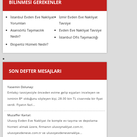
BILINMESI GEREKENLER
İstanbul Evden Eve Nakliyat
İzmir Evden Eve Nakliyat
Yorumları
Tavsiye
Asansörlü Taşımacılık
Evden Eve Nakliyat Tavsiye
Nedir?
İstanbul Ofis Taşımacılığı
Ekspertiz Hizmeti Nedir?
SON DEFTER MESAJLARI
Yasemin Dolunay:
Emlakçı tavsiyesiyle önceden evime gelip eşyaları inceleyen ve
isminin B* olduğunu söyleyen kişi, 28-30 bin TL civarında bir fiyat
verdi. Fiyatın fazl...
Muzaffer Kartal:
Ulusoy Evden Eve Nakliyat ile komple ev taşıma ve depolama
hizmeti almak üzere, firmanın ulusoynaklyat.com.tr,
ulusoyevdeneve.com.tr ve ulusoyevdenevenaklya...