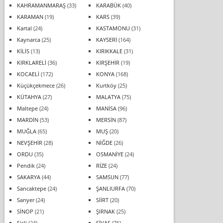
KAHRAMANMARAŞ
(33)
KARABÜK
(40)
KARAMAN
(19)
KARS
(39)
Kartal
(24)
KASTAMONU
(31)
Kaynarca
(25)
KAYSERİ
(164)
KİLİS
(13)
KIRIKKALE
(31)
KIRKLARELİ
(36)
KIRŞEHİR
(19)
KOCAELİ
(172)
KONYA
(168)
Küçükçekmece
(26)
Kurtköy
(25)
KÜTAHYA
(27)
MALATYA
(75)
Maltepe
(24)
MANİSA
(96)
MARDİN
(53)
MERSİN
(87)
MUĞLA
(65)
MUŞ
(20)
NEVŞEHİR
(28)
NİĞDE
(26)
ORDU
(35)
OSMANİYE
(24)
Pendik
(24)
RİZE
(24)
SAKARYA
(44)
SAMSUN
(77)
Sancaktepe
(24)
ŞANLIURFA
(70)
Sarıyer
(24)
SİİRT
(20)
SİNOP
(21)
ŞIRNAK
(25)
Şişli
(24)
SİVAS
(76)