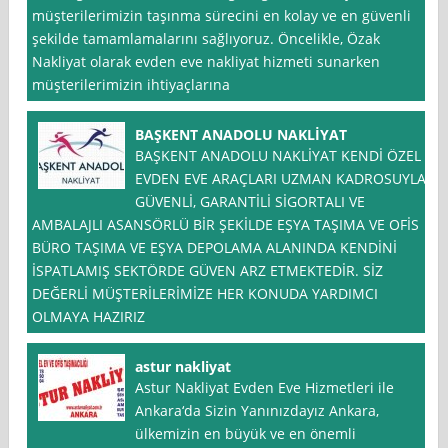
müşterilerimizin taşınma sürecini en kolay ve en güvenli
şekilde tamamlamalarını sağlıyoruz. Öncelikle, Özak
Nakliyat olarak evden eve nakliyat hizmeti sunarken
müşterilerimizin ihtiyaçlarına
BAŞKENT ANADOLU NAKLİYAT
BAŞKENT ANADOLU NAKLİYAT KENDİ ÖZEL
EVDEN EVE ARAÇLARI UZMAN KADROSUYLA,
GÜVENLİ, GARANTİLİ SİGORTALI VE
AMBALAJLI ASANSÖRLÜ BİR ŞEKİLDE EŞYA TAŞIMA VE OFİS
BÜRO TAŞIMA VE EŞYA DEPOLAMA ALANINDA KENDİNİ
İSPATLAMIŞ SEKTÖRDE GÜVEN ARZ ETMEKTEDİR. SİZ
DEĞERLİ MÜŞTERİLERİMİZE HER KONUDA YARDIMCI
OLMAYA HAZIRIZ
astur nakliyat
Astur Nakliyat Evden Eve Hizmetleri ile
Ankara‘da Sizin Yanınızdayız Ankara,
ülkemizin en büyük ve en önemli