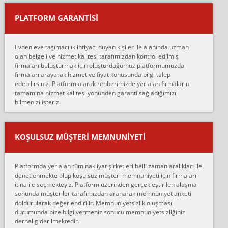
yapıştırm...
PLATFORM GARANTİSİ
Murat:
Merhaba, bu firmayı bir arkadaş tavsiyesi üzerine tercih ettim,
hiçbir sıkıntı yaşanmayacağını ve kendilerinin çok titiz
Evden eve taşımacılık ihtiyacı duyan kişiler ile alanında uzman
çalıştıklarını, müş...
olan belgeli ve hizmet kalitesi tarafımızdan kontrol edilmiş
firmaları buluşturmak için oluşturduğumuz platformumuzda
Ahmet:
firmaları arayarak hizmet ve fiyat konusunda bilgi talep
Lüleburgaz güngünes evden eve naklyat eşyalarımı taşımak için
edebilirsiniz. Platform olarak rehberimizde yer alan firmaların
anlaştık sabah eve geldiklerinde de eşyalarımı düzgün şekilde
tamamına hizmet kalitesi yönünden garanti sağladığımızı
sarcaz demelerine r...
bilmenizi isteriz.
mehmet güldü:
Ankara ALİCANLAR NAKLİYAT Tutarsız ve ticari ahlak problemleri
var verdikleri fiyat teklifini arttırdılar. Sonrasında taşıma gününde
KOŞULSUZ MÜŞTERI MEMNUNIYETI
oldukça tutarsı...
Erol:
Platformda yer alan tüm nakliyat şirketleri belli zaman aralıkları ile
Ankara Alicanlar naklyat tel 5465524025. 2600 TL'ye ankaradan
denetlenmekte olup koşulsuz müşteri memnuniyeti için firmaları
Konya ya Alicanlar naklyat la anlaştık bu şahıs evin taşınacağı gün
itina ile seçmekteyiz. Platform üzerinden gerçekleştirilen alaşma
fiyatın mazoto gele...
sonunda müşteriler tarafımızdan aranarak memnuniyet anketi
doldurularak değerlendirilir. Memnuniyetsizlik oluşması
Fatih kokmese:
durumunda bize bilgi vermeniz sonucu memnuniyetsizliğiniz
Diyarbakır dan eşyamı getirtmek için anlaştım sözleşme yaptım.
derhal giderilmektedir.
Son anda fiyat artırdılar.. mecburiyetten tasittim.. bu kişiler ağrılı