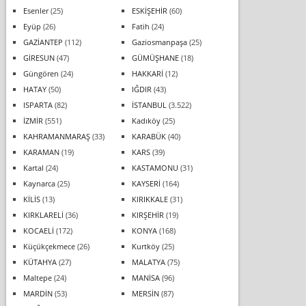
Esenler
(25)
ESKİŞEHİR
(60)
Eyüp
(26)
Fatih
(24)
GAZİANTEP
(112)
Gaziosmanpaşa
(25)
GİRESUN
(47)
GÜMÜŞHANE
(18)
Güngören
(24)
HAKKARİ
(12)
HATAY
(50)
IĞDIR
(43)
ISPARTA
(82)
İSTANBUL
(3.522)
İZMİR
(551)
Kadıköy
(25)
KAHRAMANMARAŞ
(33)
KARABÜK
(40)
KARAMAN
(19)
KARS
(39)
Kartal
(24)
KASTAMONU
(31)
Kaynarca
(25)
KAYSERİ
(164)
KİLİS
(13)
KIRIKKALE
(31)
KIRKLARELİ
(36)
KIRŞEHİR
(19)
KOCAELİ
(172)
KONYA
(168)
Küçükçekmece
(26)
Kurtköy
(25)
KÜTAHYA
(27)
MALATYA
(75)
Maltepe
(24)
MANİSA
(96)
MARDİN
(53)
MERSİN
(87)