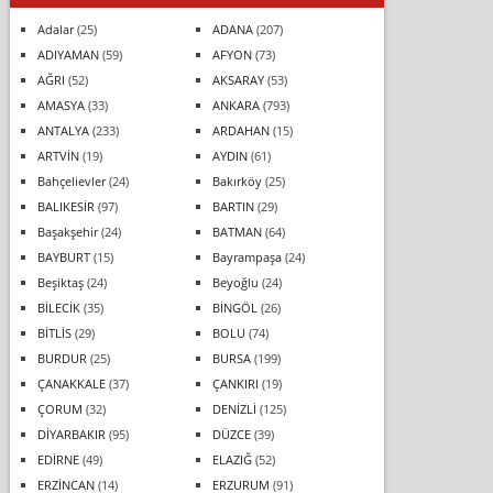
Adalar
(25)
ADANA
(207)
ADIYAMAN
(59)
AFYON
(73)
AĞRI
(52)
AKSARAY
(53)
AMASYA
(33)
ANKARA
(793)
ANTALYA
(233)
ARDAHAN
(15)
ARTVİN
(19)
AYDIN
(61)
Bahçelievler
(24)
Bakırköy
(25)
BALIKESİR
(97)
BARTIN
(29)
Başakşehir
(24)
BATMAN
(64)
BAYBURT
(15)
Bayrampaşa
(24)
Beşiktaş
(24)
Beyoğlu
(24)
BİLECİK
(35)
BİNGÖL
(26)
BİTLİS
(29)
BOLU
(74)
BURDUR
(25)
BURSA
(199)
ÇANAKKALE
(37)
ÇANKIRI
(19)
ÇORUM
(32)
DENİZLİ
(125)
DİYARBAKIR
(95)
DÜZCE
(39)
EDİRNE
(49)
ELAZIĞ
(52)
ERZİNCAN
(14)
ERZURUM
(91)