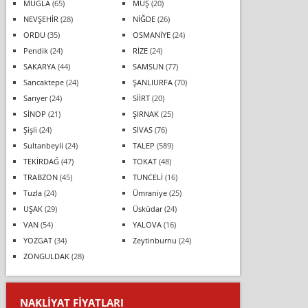
MUĞLA
(65)
MUŞ
(20)
NEVŞEHİR
(28)
NİĞDE
(26)
ORDU
(35)
OSMANİYE
(24)
Pendik
(24)
RİZE
(24)
SAKARYA
(44)
SAMSUN
(77)
Sancaktepe
(24)
ŞANLIURFA
(70)
Sarıyer
(24)
SİİRT
(20)
SİNOP
(21)
ŞIRNAK
(25)
Şişli
(24)
SİVAS
(76)
Sultanbeyli
(24)
TALEP
(589)
TEKİRDAĞ
(47)
TOKAT
(48)
TRABZON
(45)
TUNCELİ
(16)
Tuzla
(24)
Ümraniye
(25)
UŞAK
(29)
Üsküdar
(24)
VAN
(54)
YALOVA
(16)
YOZGAT
(34)
Zeytinburnu
(24)
ZONGULDAK
(28)
NAKLIYAT FIYATLARI