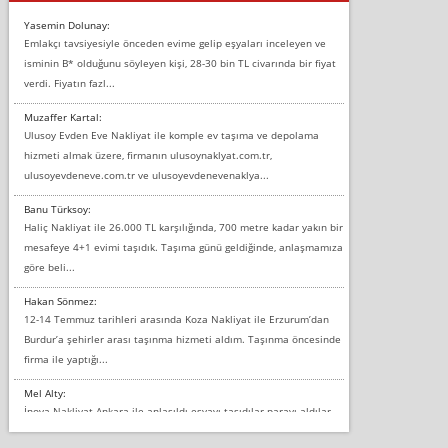
Yasemin Dolunay:
Emlakçı tavsiyesiyle önceden evime gelip eşyaları inceleyen ve
isminin B* olduğunu söyleyen kişi, 28-30 bin TL civarında bir fiyat
verdi. Fiyatın fazl...
Muzaffer Kartal:
Ulusoy Evden Eve Nakliyat ile komple ev taşıma ve depolama
hizmeti almak üzere, firmanın ulusoynaklyat.com.tr,
ulusoyevdeneve.com.tr ve ulusoyevdenevenaklya...
Banu Türksoy:
Haliç Nakliyat ile 26.000 TL karşılığında, 700 metre kadar yakın bir
mesafeye 4+1 evimi taşıdık. Taşıma günü geldiğinde, anlaşmamıza
göre beli...
Hakan Sönmez:
12-14 Temmuz tarihleri arasında Koza Nakliyat ile Erzurum’dan
Burdur’a şehirler arası taşınma hizmeti aldım. Taşınma öncesinde
firma ile yaptığı...
Mel Alty:
İnova Nakliyat Ankara ile anlaşıldı eşyayı taşıdılar parayı aldılar.
Salon duvarına bir baktım birisi boydan alüminyum renkli bantı