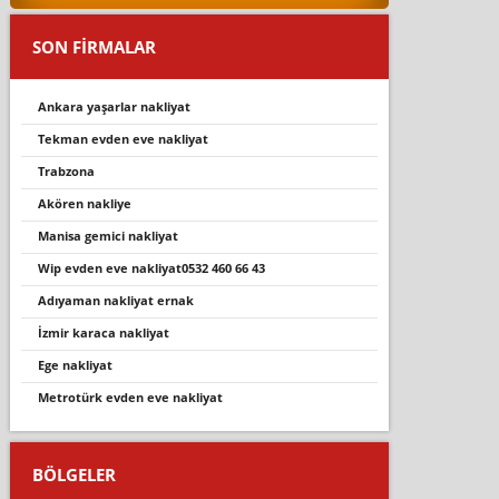
SON FİRMALAR
ankara yaşarlar nakli̇yat
tekman evden eve nakli̇yat
trabzona
akören nakli̇ye
manisa gemici nakliyat
wi̇p evden eve nakli̇yat0532 460 66 43
adıyaman nakliyat ernak
i̇zmir karaca nakliyat
ege nakliyat
metrotürk evden eve nakli̇yat
BÖLGELER