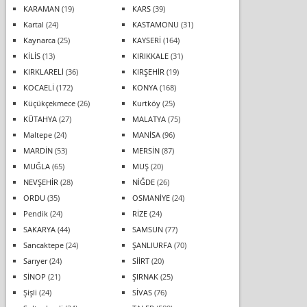
KARAMAN
(19)
KARS
(39)
Kartal
(24)
KASTAMONU
(31)
Kaynarca
(25)
KAYSERİ
(164)
KİLİS
(13)
KIRIKKALE
(31)
KIRKLARELİ
(36)
KIRŞEHİR
(19)
KOCAELİ
(172)
KONYA
(168)
Küçükçekmece
(26)
Kurtköy
(25)
KÜTAHYA
(27)
MALATYA
(75)
Maltepe
(24)
MANİSA
(96)
MARDİN
(53)
MERSİN
(87)
MUĞLA
(65)
MUŞ
(20)
NEVŞEHİR
(28)
NİĞDE
(26)
ORDU
(35)
OSMANİYE
(24)
Pendik
(24)
RİZE
(24)
SAKARYA
(44)
SAMSUN
(77)
Sancaktepe
(24)
ŞANLIURFA
(70)
Sarıyer
(24)
SİİRT
(20)
SİNOP
(21)
ŞIRNAK
(25)
Şişli
(24)
SİVAS
(76)