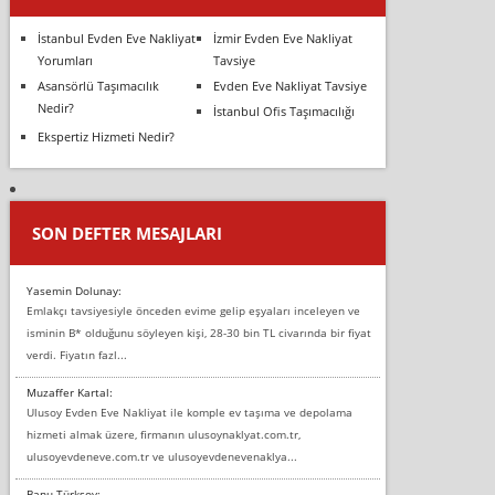
İstanbul Evden Eve Nakliyat
İzmir Evden Eve Nakliyat
Yorumları
Tavsiye
Asansörlü Taşımacılık
Evden Eve Nakliyat Tavsiye
Nedir?
İstanbul Ofis Taşımacılığı
Ekspertiz Hizmeti Nedir?
SON DEFTER MESAJLARI
Yasemin Dolunay:
Emlakçı tavsiyesiyle önceden evime gelip eşyaları inceleyen ve
isminin B* olduğunu söyleyen kişi, 28-30 bin TL civarında bir fiyat
verdi. Fiyatın fazl...
Muzaffer Kartal:
Ulusoy Evden Eve Nakliyat ile komple ev taşıma ve depolama
hizmeti almak üzere, firmanın ulusoynaklyat.com.tr,
ulusoyevdeneve.com.tr ve ulusoyevdenevenaklya...
Banu Türksoy: