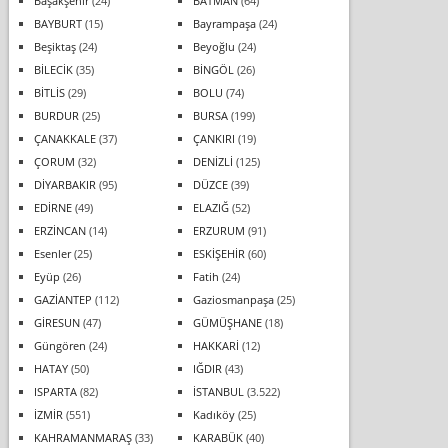
Başakşehir
(24)
BATMAN
(64)
BAYBURT
(15)
Bayrampaşa
(24)
Beşiktaş
(24)
Beyoğlu
(24)
BİLECİK
(35)
BİNGÖL
(26)
BİTLİS
(29)
BOLU
(74)
BURDUR
(25)
BURSA
(199)
ÇANAKKALE
(37)
ÇANKIRI
(19)
ÇORUM
(32)
DENİZLİ
(125)
DİYARBAKIR
(95)
DÜZCE
(39)
EDİRNE
(49)
ELAZIĞ
(52)
ERZİNCAN
(14)
ERZURUM
(91)
Esenler
(25)
ESKİŞEHİR
(60)
Eyüp
(26)
Fatih
(24)
GAZİANTEP
(112)
Gaziosmanpaşa
(25)
GİRESUN
(47)
GÜMÜŞHANE
(18)
Güngören
(24)
HAKKARİ
(12)
HATAY
(50)
IĞDIR
(43)
ISPARTA
(82)
İSTANBUL
(3.522)
İZMİR
(551)
Kadıköy
(25)
KAHRAMANMARAŞ
(33)
KARABÜK
(40)