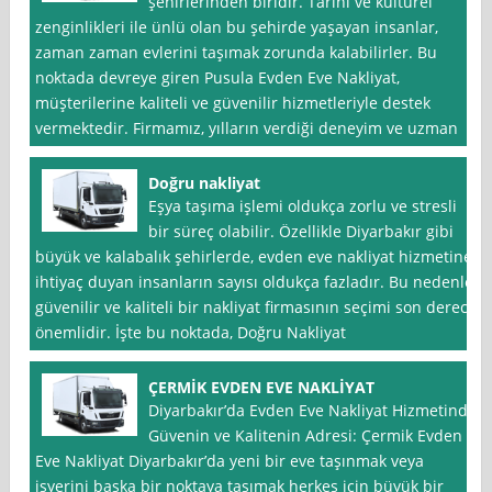
şehirlerinden biridir. Tarihi ve kültürel
zenginlikleri ile ünlü olan bu şehirde yaşayan insanlar,
zaman zaman evlerini taşımak zorunda kalabilirler. Bu
noktada devreye giren Pusula Evden Eve Nakliyat,
müşterilerine kaliteli ve güvenilir hizmetleriyle destek
vermektedir. Firmamız, yılların verdiği deneyim ve uzman
Doğru nakliyat
Eşya taşıma işlemi oldukça zorlu ve stresli
bir süreç olabilir. Özellikle Diyarbakır gibi
büyük ve kalabalık şehirlerde, evden eve nakliyat hizmetine
ihtiyaç duyan insanların sayısı oldukça fazladır. Bu nedenle,
güvenilir ve kaliteli bir nakliyat firmasının seçimi son derece
önemlidir. İşte bu noktada, Doğru Nakliyat
ÇERMİK EVDEN EVE NAKLİYAT
Diyarbakır’da Evden Eve Nakliyat Hizmetinde
Güvenin ve Kalitenin Adresi: Çermik Evden
Eve Nakliyat Diyarbakır’da yeni bir eve taşınmak veya
işyerini başka bir noktaya taşımak herkes için büyük bir