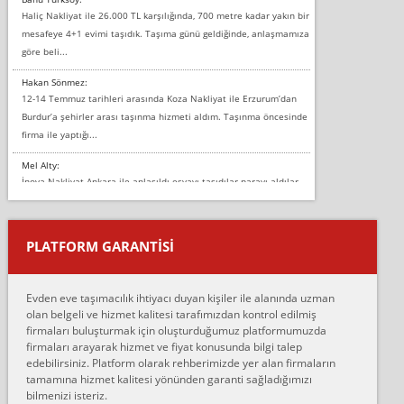
Haliç Nakliyat ile 26.000 TL karşılığında, 700 metre kadar yakın bir
mesafeye 4+1 evimi taşıdık. Taşıma günü geldiğinde, anlaşmamıza
göre beli...
Hakan Sönmez:
12-14 Temmuz tarihleri arasında Koza Nakliyat ile Erzurum’dan
Burdur’a şehirler arası taşınma hizmeti aldım. Taşınma öncesinde
firma ile yaptığı...
Mel Alty:
İnova Nakliyat Ankara ile anlaşıldı eşyayı taşıdılar parayı aldılar.
Salon duvarına bir baktım birisi boydan alüminyum renkli bantı
yapıştırm...
PLATFORM GARANTİSİ
Murat:
Merhaba, bu firmayı bir arkadaş tavsiyesi üzerine tercih ettim,
hiçbir sıkıntı yaşanmayacağını ve kendilerinin çok titiz
Evden eve taşımacılık ihtiyacı duyan kişiler ile alanında uzman
çalıştıklarını, müş...
olan belgeli ve hizmet kalitesi tarafımızdan kontrol edilmiş
firmaları buluşturmak için oluşturduğumuz platformumuzda
Ahmet:
firmaları arayarak hizmet ve fiyat konusunda bilgi talep
Lüleburgaz güngünes evden eve naklyat eşyalarımı taşımak için
edebilirsiniz. Platform olarak rehberimizde yer alan firmaların
anlaştık sabah eve geldiklerinde de eşyalarımı düzgün şekilde
tamamına hizmet kalitesi yönünden garanti sağladığımızı
sarcaz demelerine r...
bilmenizi isteriz.