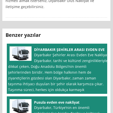
hizmeti almak isterseniz, Diyarbakır Ulus Nakliyat ile
iletişime geçebilirsiniz.
Benzer yazılar
DİYARBAKIR ŞEHİRLER ARASI EVDEN EVE
Diyarbakır Şehirler Arası Evden Eve Nakliyat
Diyarbakır, tarihi ve kültürel zenginlikleriyle
dikkat çeken, Doğu Anadolu Bölgesi’nin önemli
şehirlerinden biridir. Hem bölge halkının hem de
ziyaretçilerin gözdesi olan Diyarbakır, zaman zaman
taşınma ihtiyacı duyulan bir şehir olarak karşımıza çıkar.
Taşınma süreci, herkes için oldukça karmaşık
Pusula evden eve nakliyat
Diyarbakır, Türkiye’nin en önemli