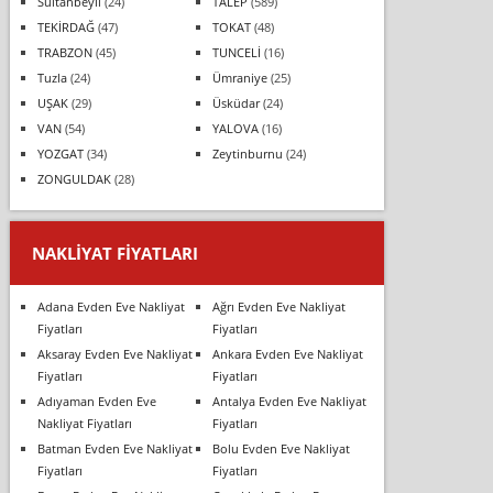
Sultanbeyli
(24)
TALEP
(589)
TEKİRDAĞ
(47)
TOKAT
(48)
TRABZON
(45)
TUNCELİ
(16)
Tuzla
(24)
Ümraniye
(25)
UŞAK
(29)
Üsküdar
(24)
VAN
(54)
YALOVA
(16)
YOZGAT
(34)
Zeytinburnu
(24)
ZONGULDAK
(28)
NAKLIYAT FIYATLARI
Adana Evden Eve Nakliyat
Ağrı Evden Eve Nakliyat
Fiyatları
Fiyatları
Aksaray Evden Eve Nakliyat
Ankara Evden Eve Nakliyat
Fiyatları
Fiyatları
Adıyaman Evden Eve
Antalya Evden Eve Nakliyat
Nakliyat Fiyatları
Fiyatları
Batman Evden Eve Nakliyat
Bolu Evden Eve Nakliyat
Fiyatları
Fiyatları