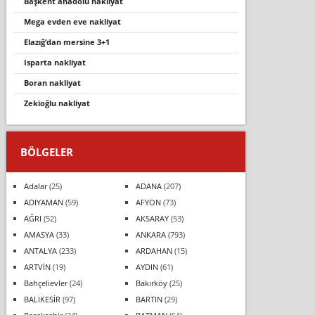
başkent anadolu nakli̇yat
mega evden eve nakli̇yat
elazığ’dan mersine 3+1
isparta nakliyat
boran nakliyat
zekioğlu nakliyat
BÖLGELER
Adalar
(25)
ADANA
(207)
ADIYAMAN
(59)
AFYON
(73)
AĞRI
(52)
AKSARAY
(53)
AMASYA
(33)
ANKARA
(793)
ANTALYA
(233)
ARDAHAN
(15)
ARTVİN
(19)
AYDIN
(61)
Bahçelievler
(24)
Bakırköy
(25)
BALIKESİR
(97)
BARTIN
(29)