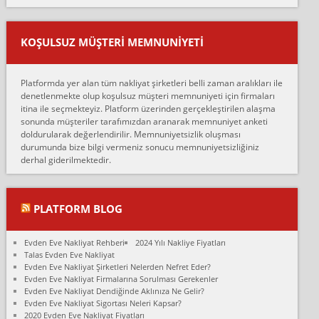
mehmet güldü:
Ankara ALİCANLAR NAKLİYAT Tutarsız ve ticari ahlak problemleri
var verdikleri fiyat teklifini arttırdılar. Sonrasında taşıma gününde
KOŞULSUZ MÜŞTERI MEMNUNIYETI
oldukça tutarsı...
Erol:
Platformda yer alan tüm nakliyat şirketleri belli zaman aralıkları ile
Ankara Alicanlar naklyat tel 5465524025. 2600 TL'ye ankaradan
denetlenmekte olup koşulsuz müşteri memnuniyeti için firmaları
Konya ya Alicanlar naklyat la anlaştık bu şahıs evin taşınacağı gün
itina ile seçmekteyiz. Platform üzerinden gerçekleştirilen alaşma
fiyatın mazoto gele...
sonunda müşteriler tarafımızdan aranarak memnuniyet anketi
doldurularak değerlendirilir. Memnuniyetsizlik oluşması
Fatih kokmese:
durumunda bize bilgi vermeniz sonucu memnuniyetsizliğiniz
Diyarbakır dan eşyamı getirtmek için anlaştım sözleşme yaptım.
derhal giderilmektedir.
Son anda fiyat artırdılar.. mecburiyetten tasittim.. bu kişiler ağrılı
Ankara merk...
Ali:
PLATFORM BLOG
İzmir de evim naklyat diye bir firmaya ev taşıttık, çok pişman
olduk. Asansörlü dediler sonra uraya asansör kurulmaz dediler
Evden Eve Nakliyat Rehberi
2024 Yılı Nakliye Fiyatları
fark istediler. ortada asa...
Talas Evden Eve Nakliyat
Evden Eve Nakliyat Şirketleri Nelerden Nefret Eder?
Nimet:
Evden Eve Nakliyat Firmalarına Sorulması Gerekenler
Ben 2021 Ağustos ilk haftası Evimi taşıdım yani İstanbul'un bir
Evden Eve Nakliyat Dendiğinde Aklınıza Ne Gelir?
Mahallesi'nden bir başka Mahallesi'ne yani Ümraniye bölgesinde
Evden Eve Nakliyat Sigortası Neleri Kapsar?
oturuyorum önceleri ara...
2020 Evden Eve Nakliyat Fiyatları