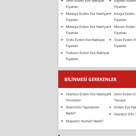
İzmir Evden Eve Nakliyat
Kayseri Evden
Fiyatları
Fiyatları
Malatya Evden Eve Nakliyat
Konya Evden 
Fiyatları
Fiyatları
Malatya Evden Eve Nakliyat
Mersin Evden 
Fiyatları
Fiyatları
Ordu Evden Eve Nakliyat
Sivas Evden E
Fiyatları
Fiyatları
Trabzon Evden Eve Nakliyat
Fiyatları
BILINMESI GEREKENLER
İstanbul Evden Eve Nakliyat
İzmir Evden E
Yorumları
Tavsiye
Asansörlü Taşımacılık
Evden Eve Nak
Nedir?
İstanbul Ofis 
Ekspertiz Hizmeti Nedir?