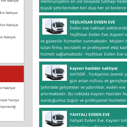
 Eve Nakliyat
memnuniyetini en üst seviyede tutmayı hedefl
büyük şehirlerinden biri olup her yıl binlerce
Eve Nakliyat
YEŞİLHİSAR EVDEN EVE
Eve Nakliyat
Evden eve nakliyat sektöründe
Yeşi̇lhi̇sar Evden Eve, Kayseri 
ve Nakliyat
ve güvenilir hizmetler sunmaktadır. Müşter
tutan firma, tecrübeli ve profesyonel ekip kad
hizmeti sağlamaktadır. Yeşi̇lhi̇sar Evden Eve o
kayserı haslıder naklıyat
KAYSERİ , Türkiye’nin önemli ş
gün artan nüfusu ve genişleyen
Şehirdeki gelişmeler ve yatırımlar, evden eve 
ve Nakliyat
artırmaktadır. Bu noktada Kayserı Haslıder Na
sunduğumuz özgün ve profesyonel hizmetler 
liyat Tavsiye
Taşımacılığı
YAHYALI EVDEN EVE
Yahyali Evden Eve, Kayseri bö
hizmetleri sağlayan güvenilir 