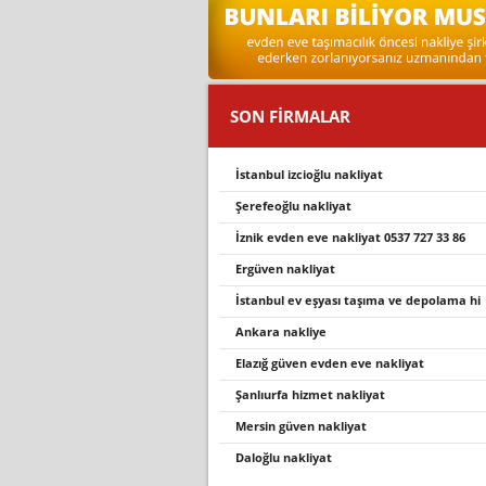
SON FİRMALAR
i̇stanbul i̇zci̇oğlu nakli̇yat
şerefeoğlu nakliyat
i̇zni̇k evden eve nakli̇yat 0537 727 33 86
ergüven nakli̇yat
i̇stanbul ev eşyasi taşima ve depolama hi̇
ankara nakliye
elazığ güven evden eve nakliyat
şanlıurfa hizmet nakliyat
mersin güven nakliyat
daloğlu nakli̇yat