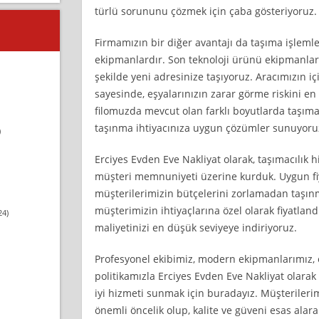
türlü sorununu çözmek için çaba gösteriyoruz.
Firmamızın bir diğer avantajı da taşıma işlemle
ekipmanlardır. Son teknoloji ürünü ekipmanlarım
şekilde yeni adresinize taşıyoruz. Aracımızın iç
sayesinde, eşyalarınızın zarar görme riskini en 
filomuzda mevcut olan farklı boyutlarda taşıma 
taşınma ihtiyacınıza uygun çözümler sunuyoru
)
Erciyes Evden Eve Nakliyat olarak, taşımacılık h
müşteri memnuniyeti üzerine kurduk. Uygun fiya
müşterilerimizin bütçelerini zorlamadan taşınm
müşterimizin ihtiyaçlarına özel olarak fiyatlan
24)
maliyetinizi en düşük seviyeye indiriyoruz.
Profesyonel ekibimiz, modern ekipmanlarımız, 
politikamızla Erciyes Evden Eve Nakliyat olarak
iyi hizmeti sunmak için buradayız. Müşterileri
önemli öncelik olup, kalite ve güveni esas alar