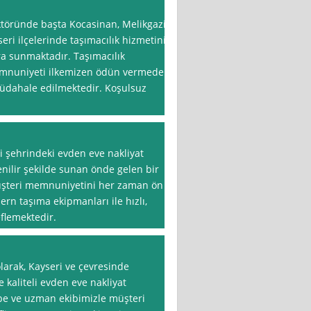
ktöründe başta Kocasinan, Melikgazi
ri ilçelerinde taşımacılık hizmetini
ra sunmaktadır. Taşımacılık
mnuniyeti ilkemizen ödün vermeden
müdahale edilmektedir. Koşulsuz
i şehrindeki evden eve nakliyat
venilir şekilde sunan önde gelen bir
Müşteri memnuniyetini her zaman ön
rn taşıma ekipmanları ile hızlı,
flemektedir.
larak, Kayseri ve çevresinde
 kaliteli evden eve nakliyat
übe ve uzman ekibimizle müşteri