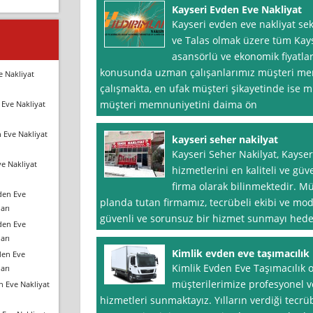
Kayseri Evden Eve Nakliyat
Kayseri evden eve nakliyat se
ve Talas olmak üzere tüm Kayse
asansörlü ve ekonomik fiyatla
konusunda uzman çalışanlarımız müşteri me
e Nakliyat
çalışmakta, en ufak müşteri şikayetinde ise 
müşteri memnuniyetini daima ön
Eve Nakliyat
 Eve Nakliyat
kayseri seher nakilyat
Kayseri Seher Nakilyat, Kayser
e Nakliyat
hizmetlerini en kaliteli ve gü
firma olarak bilinmektedir. 
den Eve
planda tutan firmamız, tecrübeli ekibi ve mode
arı
güvenli ve sorunsuz bir hizmet sunmayı hede
den Eve
arı
Kimlik evden eve taşımacılık
den Eve
Kimlik Evden Eve Taşımacılık o
arı
müşterilerimize profesyonel ve
n Eve Nakliyat
hizmetleri sunmaktayız. Yılların verdiği tecr