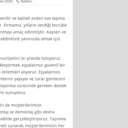
sım 2020
Telefon:
venilir ve kaliteli evden eve taşıma
. Firmamız, yılların verdiği tecrübe
unmayı amaç edinmiştir. Kayseri ve
ekibimizle yanınızda olmak için
nuniyetini ön planda tutuyoruz.
leştirmek, eşyalarınızı güvenli bir
 önlemleri alıyoruz. Eşyalarınızı
emlerini yapıyor ve zarar görmesini
e taşınma sürecinde gereken destek
yimi sunuyoruz.
iri de müşterilerimize
taj ve demontaj gibi ekstra
 şekilde gerçekleştiriyoruz. Taşınma
eti sunarak, müşterilerimizin her