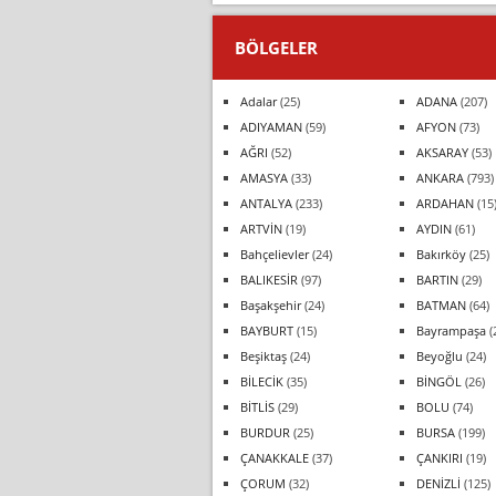
BÖLGELER
Adalar
(25)
ADANA
(207)
ADIYAMAN
(59)
AFYON
(73)
AĞRI
(52)
AKSARAY
(53)
AMASYA
(33)
ANKARA
(793)
ANTALYA
(233)
ARDAHAN
(15
ARTVİN
(19)
AYDIN
(61)
Bahçelievler
(24)
Bakırköy
(25)
BALIKESİR
(97)
BARTIN
(29)
Başakşehir
(24)
BATMAN
(64)
BAYBURT
(15)
Bayrampaşa
(
Beşiktaş
(24)
Beyoğlu
(24)
BİLECİK
(35)
BİNGÖL
(26)
BİTLİS
(29)
BOLU
(74)
BURDUR
(25)
BURSA
(199)
ÇANAKKALE
(37)
ÇANKIRI
(19)
ÇORUM
(32)
DENİZLİ
(125)