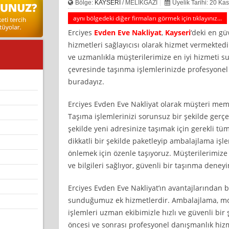
Bölge:
KAYSERİ
/ MELİKGAZİ
Üyelik Tarihi: 20 Ka
aynı bölgedeki diğer firmaları görmek için tıklayınız...
Erciyes
Evden Eve Nakliyat
,
Kayseri
‘deki en gü
hizmetleri sağlayıcısı olarak hizmet vermektedir
ve uzmanlıkla müşterilerimize en iyi hizmeti s
çevresinde taşınma işlemlerinizde profesyonel 
buradayız.
Erciyes Evden Eve Nakliyat olarak müşteri mem
Taşıma işlemlerinizi sorunsuz bir şekilde gerçek
şekilde yeni adresinize taşımak için gerekli tüm
dikkatli bir şekilde paketleyip ambalajlama işl
önlemek için özenle taşıyoruz. Müşterilerimiz
ve bilgileri sağlıyor, güvenli bir taşınma dene
Erciyes Evden Eve Nakliyat’ın avantajlarından b
sunduğumuz ek hizmetlerdir. Ambalajlama, mon
işlemleri uzman ekibimizle hızlı ve güvenli bir
öncesi ve sonrası profesyonel danışmanlık hizm