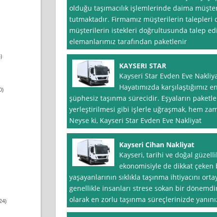
olduğu taşımacılık işlemlerinde daima müşt
tutmaktadır. Firmamız müşterilerin talepleri
müşterilerin istekleri doğrultusunda talep ed
elemanlarımız tarafından paketlenir
)
KAYSERI STAR
Kayseri Star Evden Eve Nakliyat
Hayatımızda karşılaştığımız en
0)
şüphesiz taşınma sürecidir. Eşyaların paketle
yerleştirilmesi gibi işlerle uğraşmak, hem zam
Neyse ki, Kayseri Star Evden Eve Nakliyat
Kayseri Cihan Nakliyat
Kayseri, tarihi ve doğal güzelli
ekonomisiyle de dikkat çeken 
yaşayanlarının sıklıkla taşınma ihtiyacını orta
genellikle insanları strese sokan bir dönemdi
olarak en zorlu taşınma süreçlerinizde yanın
24)