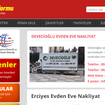
FTER
FİRMA EKLE
ŞİKAYETLER
TAVSİYELER
İL
Erciyes Evden Eve Nakliyat