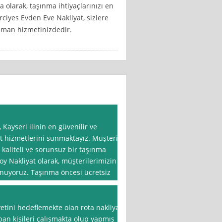
ma olarak, taşınma ihtiyaçlarınızı en
Erciyes Evden Eve Nakliyat, sizlere
aman hizmetinizdedir.
 Kayseri ilinin en güvenilir ve
t hizmetlerini sunmaktayız. Müşteri
aliteli ve sorunsuz bir taşınma
y Nakliyat olarak, müşterilerimizin
unuyoruz. Taşınma öncesi ücretsiz
ini hedeflemekte olan rota nakliyat
pan kişileri çalışmakta olup yapmış