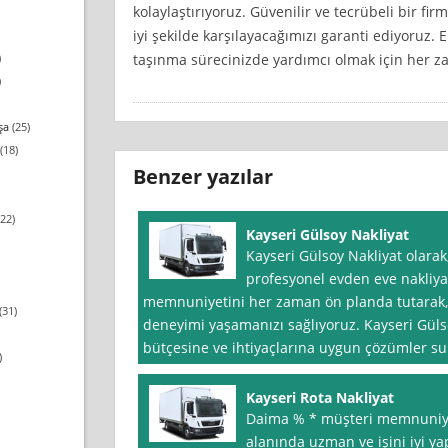
kolaylaştırıyoruz. Güvenilir ve tecrübeli bir fir
iyi şekilde karşılayacağımızı garanti ediyoruz. 
taşınma sürecinizde yardımcı olmak için her z
)
)
şa
(25)
(18)
Benzer yazılar
22)
Kayseri Gülsoy Nakliyat
Kayseri Gülsoy Nakliyat olarak,
profesyonel evden eve nakliya
memnuniyetini her zaman ön planda tutarak, k
(31)
deneyimi yaşamanızı sağlıyoruz. Kayseri Gülso
bütçesine ve ihtiyaçlarına uygun çözümler s
)
Kayseri Rota Nakliyat
Daima % * müşteri memnuniyet
alanında uzman ve işini iyi ya