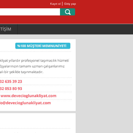
|
Kayıt ol
Giriş yap
ETİŞİM