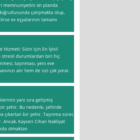
eri memnuniyetini ön planda
 doğrultusunda çalışmakta olup,
ilirse ev eşyalarının tamamı
 Hizmeti: Sizin için En İyisi!
 stresli durumlardan biri hiç
nmesi, taşınması, yeni eve
anınızı alır hem de sizi çok yorar.
klerinin yanı sıra gelişmiş
bir şehir. Bu nedenle, şehirde
ya çıkartan bir şehir. Taşınma süreci,
r. Ancak, Kayseri Cihan Nakliyat
ızda olmaktan