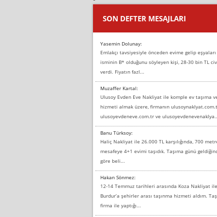
SON DEFTER MESAJLARI
Yasemin Dolunay:
Emlakçı tavsiyesiyle önceden evime gelip eşyaları
isminin B* olduğunu söyleyen kişi, 28-30 bin TL civ
verdi. Fiyatın fazl...
Muzaffer Kartal:
Ulusoy Evden Eve Nakliyat ile komple ev taşıma 
hizmeti almak üzere, firmanın ulusoynaklyat.com.t
ulusoyevdeneve.com.tr ve ulusoyevdenevenaklya..
Banu Türksoy:
Haliç Nakliyat ile 26.000 TL karşılığında, 700 metr
mesafeye 4+1 evimi taşıdık. Taşıma günü geldiği
göre beli...
Hakan Sönmez:
12-14 Temmuz tarihleri arasında Koza Nakliyat il
Burdur’a şehirler arası taşınma hizmeti aldım. T
firma ile yaptığı...