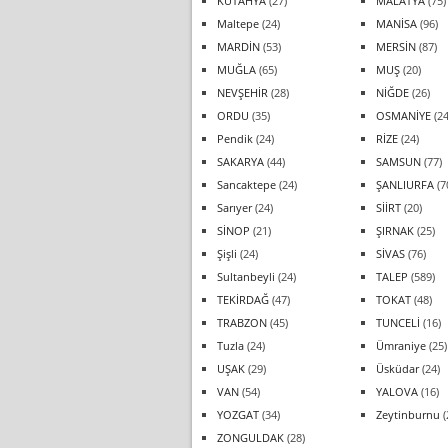
KÜTAHYA
(27)
MALATYA
(75)
Maltepe
(24)
MANİSA
(96)
MARDİN
(53)
MERSİN
(87)
MUĞLA
(65)
MUŞ
(20)
NEVŞEHİR
(28)
NİĞDE
(26)
ORDU
(35)
OSMANİYE
(24
Pendik
(24)
RİZE
(24)
SAKARYA
(44)
SAMSUN
(77)
Sancaktepe
(24)
ŞANLIURFA
(7
Sarıyer
(24)
SİİRT
(20)
SİNOP
(21)
ŞIRNAK
(25)
Şişli
(24)
SİVAS
(76)
Sultanbeyli
(24)
TALEP
(589)
TEKİRDAĞ
(47)
TOKAT
(48)
TRABZON
(45)
TUNCELİ
(16)
Tuzla
(24)
Ümraniye
(25)
UŞAK
(29)
Üsküdar
(24)
VAN
(54)
YALOVA
(16)
YOZGAT
(34)
Zeytinburnu
(
ZONGULDAK
(28)