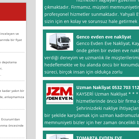
çıkmaktadır. Firmamız, müşteri memnuniyetini 
profesyonel hizmetler sunmaktadır. Yahyali E
sizin için en kolay ve sorunsuz hale getirmek
 inceleyen ve
Genco evden eve nakliyat
arında bir fiyat
Genco Evden Eve Nakliyat, Kay
önde gelen bir evden eve nakliy
verdiği deneyim ve uzmanlık ile müşterilerimi
ve depolama
hedeflemekte ve bu alanda öncü bir konumda
r,
süreci, birçok insan için oldukça zorlu
.
Uzman Nakliyat 0532 703 11
e kadar yakın bir
KAYSERİ Uzman Nakliyat * * * 
nde, anlaşmamıza
hizmetlerinde öncü bir firma 
Şehrinizdeki nakliye ihtiyaçları
bir şekilde karşılamak için uzman kadromuzl
e Erzurum’dan
memnuniyeti bizler için her zaman öncelikli 
aşınma öncesinde
TOMARZA EVDEN EVE