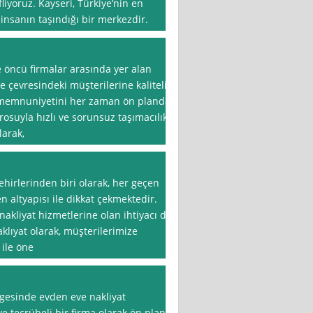
iyoruz. Kayseri, Türkiye’nin en
 insanın taşındığı bir merkezdir.
 öncü firmalar arasında yer alan
ve çevresindeki müşterilerine kaliteli
i memnuniyetini her zaman ön planda
rosuyla hızlı ve sorunsuz taşımacılık
larak,
ehirlerinden biri olarak, her geçen
 altyapısı ile dikkat çekmektedir.
nakliyat hizmetlerine olan ihtiyacı da
klıyat olarak, müşterilerimize
ile öne
lgesinde evden eve nakliyat
ve tecrübeli bir firma olarak ön plana