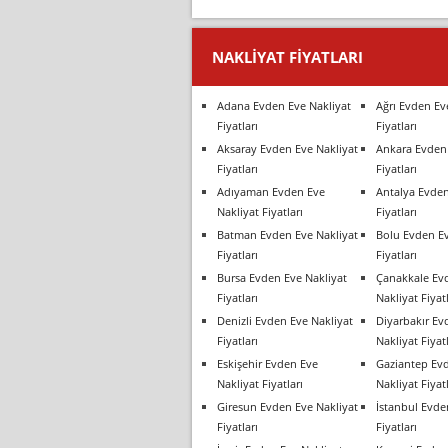
NAKLIYAT FIYATLARI
Adana Evden Eve Nakliyat
Ağrı Evden Ev
Fiyatları
Fiyatları
Aksaray Evden Eve Nakliyat
Ankara Evden 
Fiyatları
Fiyatları
Adıyaman Evden Eve
Antalya Evden
Nakliyat Fiyatları
Fiyatları
Batman Evden Eve Nakliyat
Bolu Evden Ev
Fiyatları
Fiyatları
Bursa Evden Eve Nakliyat
Çanakkale Ev
Fiyatları
Nakliyat Fiyatl
Denizli Evden Eve Nakliyat
Diyarbakır Ev
Fiyatları
Nakliyat Fiyatl
Eskişehir Evden Eve
Gaziantep Ev
Nakliyat Fiyatları
Nakliyat Fiyatl
Giresun Evden Eve Nakliyat
İstanbul Evde
Fiyatları
Fiyatları