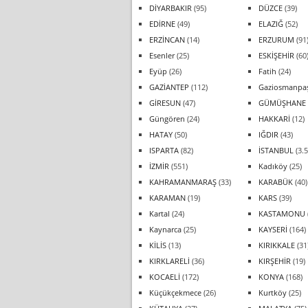
DİYARBAKIR
(95)
DÜZCE
(39)
EDİRNE
(49)
ELAZIĞ
(52)
ERZİNCAN
(14)
ERZURUM
(91
Esenler
(25)
ESKİŞEHİR
(60
Eyüp
(26)
Fatih
(24)
GAZİANTEP
(112)
Gaziosmanpa
GİRESUN
(47)
GÜMÜŞHANE
Güngören
(24)
HAKKARİ
(12)
HATAY
(50)
IĞDIR
(43)
ISPARTA
(82)
İSTANBUL
(3.5
İZMİR
(551)
Kadıköy
(25)
KAHRAMANMARAŞ
(33)
KARABÜK
(40)
KARAMAN
(19)
KARS
(39)
Kartal
(24)
KASTAMONU
Kaynarca
(25)
KAYSERİ
(164)
KİLİS
(13)
KIRIKKALE
(31
KIRKLARELİ
(36)
KIRŞEHİR
(19)
KOCAELİ
(172)
KONYA
(168)
Küçükçekmece
(26)
Kurtköy
(25)