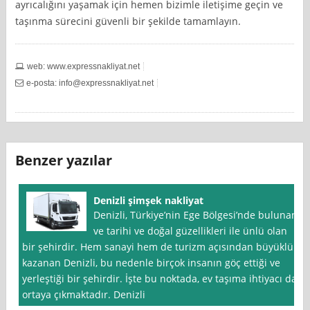
ayrıcalığını yaşamak için hemen bizimle iletişime geçin ve
taşınma sürecini güvenli bir şekilde tamamlayın.
web: www.expressnakliyat.net
e-posta:
info@expressnakliyat.net
Benzer yazılar
Denizli şimşek nakliyat
Denizli, Türkiye’nin Ege Bölgesi’nde bulunan
ve tarihi ve doğal güzellikleri ile ünlü olan
bir şehirdir. Hem sanayi hem de turizm açısından büyüklük
kazanan Denizli, bu nedenle birçok insanın göç ettiği ve
yerleştiği bir şehirdir. İşte bu noktada, ev taşıma ihtiyacı da
ortaya çıkmaktadır. Denizli