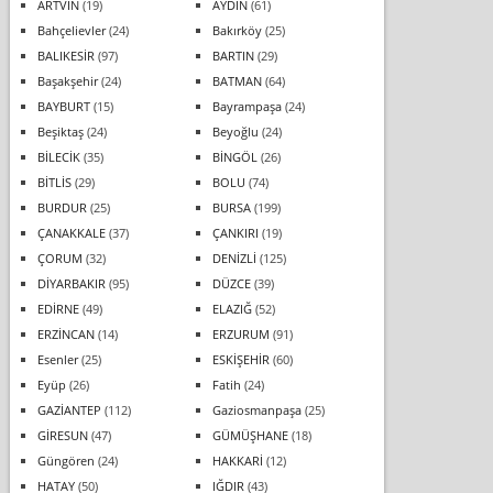
ARTVİN
(19)
AYDIN
(61)
Bahçelievler
(24)
Bakırköy
(25)
BALIKESİR
(97)
BARTIN
(29)
Başakşehir
(24)
BATMAN
(64)
BAYBURT
(15)
Bayrampaşa
(24)
Beşiktaş
(24)
Beyoğlu
(24)
BİLECİK
(35)
BİNGÖL
(26)
BİTLİS
(29)
BOLU
(74)
BURDUR
(25)
BURSA
(199)
ÇANAKKALE
(37)
ÇANKIRI
(19)
ÇORUM
(32)
DENİZLİ
(125)
DİYARBAKIR
(95)
DÜZCE
(39)
EDİRNE
(49)
ELAZIĞ
(52)
ERZİNCAN
(14)
ERZURUM
(91)
Esenler
(25)
ESKİŞEHİR
(60)
Eyüp
(26)
Fatih
(24)
GAZİANTEP
(112)
Gaziosmanpaşa
(25)
GİRESUN
(47)
GÜMÜŞHANE
(18)
Güngören
(24)
HAKKARİ
(12)
HATAY
(50)
IĞDIR
(43)