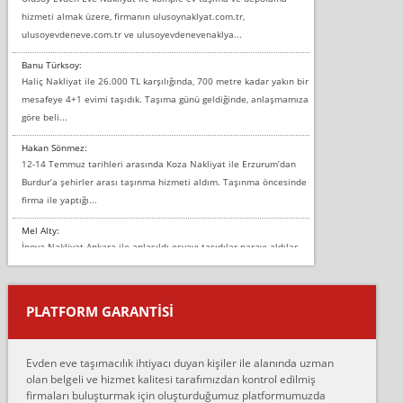
hizmeti almak üzere, firmanın ulusoynaklyat.com.tr,
ulusoyevdeneve.com.tr ve ulusoyevdenevenaklya...
Banu Türksoy:
Haliç Nakliyat ile 26.000 TL karşılığında, 700 metre kadar yakın bir
mesafeye 4+1 evimi taşıdık. Taşıma günü geldiğinde, anlaşmamıza
göre beli...
Hakan Sönmez:
12-14 Temmuz tarihleri arasında Koza Nakliyat ile Erzurum’dan
Burdur’a şehirler arası taşınma hizmeti aldım. Taşınma öncesinde
firma ile yaptığı...
Mel Alty:
İnova Nakliyat Ankara ile anlaşıldı eşyayı taşıdılar parayı aldılar.
Salon duvarına bir baktım birisi boydan alüminyum renkli bantı
yapıştırm...
PLATFORM GARANTİSİ
Murat:
Merhaba, bu firmayı bir arkadaş tavsiyesi üzerine tercih ettim,
hiçbir sıkıntı yaşanmayacağını ve kendilerinin çok titiz
Evden eve taşımacılık ihtiyacı duyan kişiler ile alanında uzman
çalıştıklarını, müş...
olan belgeli ve hizmet kalitesi tarafımızdan kontrol edilmiş
firmaları buluşturmak için oluşturduğumuz platformumuzda
Ahmet: