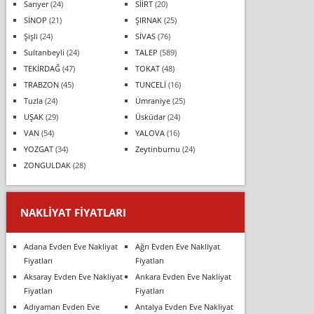
Sarıyer
(24)
SİİRT
(20)
SİNOP
(21)
ŞIRNAK
(25)
Şişli
(24)
SİVAS
(76)
Sultanbeyli
(24)
TALEP
(589)
TEKİRDAĞ
(47)
TOKAT
(48)
TRABZON
(45)
TUNCELİ
(16)
Tuzla
(24)
Ümraniye
(25)
UŞAK
(29)
Üsküdar
(24)
VAN
(54)
YALOVA
(16)
YOZGAT
(34)
Zeytinburnu
(24)
ZONGULDAK
(28)
NAKLIYAT FIYATLARI
Adana Evden Eve Nakliyat
Ağrı Evden Eve Nakliyat
Fiyatları
Fiyatları
Aksaray Evden Eve Nakliyat
Ankara Evden Eve Nakliyat
Fiyatları
Fiyatları
Adıyaman Evden Eve
Antalya Evden Eve Nakliyat