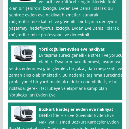
ve tarihi ve kültürel zenginlikleriyle ünlü
olan bir şehirdir. İzcioğlu Evden Eve Denizli olarak, bu
şehirde evden eve nakliyat hizmetleri sunarak
müşterilerimize kaliteli ve güvenilir bir taşıma deneyimi
yaşatmayı hedefliyoruz. İzcioğlu Evden Eve Denizli olarak,
müşterilerimize profesyonel ve deneyimli
Yörükoğulları evden eve nakliyat
Ev taşıma süreci genellikle stresli ve yorucu
olabilir. Eşyaların paketlenmesi, taşınması
ve düzenlenmesi gibi işlemler, birçok açıdan meşakkatli ve
zaman alıcı olabilmektedir. Bu nedenle, taşınma sürecinde
profesyonel bir yardım almak oldukça önemlidir. İşte bu
noktada, gerekli tecrübeye ve ekipmana sahip olan
Yörükoğulları Evden Eve
Bozkurt kardeşler evden eve nakliyat
DENİZLİ’de Hızlı ve Güvenilir Evden Eve
Nakliyat Hizmeti Bozkurt Kardeşler Evden
Eve Nakliyat olarak, Denizli ve çevresinde ev taşıma