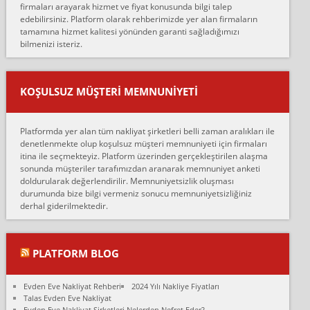
firmaları arayarak hizmet ve fiyat konusunda bilgi talep
Lüleburgaz güngünes evden eve naklyat eşyalarımı taşımak için
edebilirsiniz. Platform olarak rehberimizde yer alan firmaların
anlaştık sabah eve geldiklerinde de eşyalarımı düzgün şekilde
tamamına hizmet kalitesi yönünden garanti sağladığımızı
sarcaz demelerine r...
bilmenizi isteriz.
mehmet güldü:
Ankara ALİCANLAR NAKLİYAT Tutarsız ve ticari ahlak problemleri
var verdikleri fiyat teklifini arttırdılar. Sonrasında taşıma gününde
KOŞULSUZ MÜŞTERI MEMNUNIYETI
oldukça tutarsı...
Erol:
Platformda yer alan tüm nakliyat şirketleri belli zaman aralıkları ile
Ankara Alicanlar naklyat tel 5465524025. 2600 TL'ye ankaradan
denetlenmekte olup koşulsuz müşteri memnuniyeti için firmaları
Konya ya Alicanlar naklyat la anlaştık bu şahıs evin taşınacağı gün
itina ile seçmekteyiz. Platform üzerinden gerçekleştirilen alaşma
fiyatın mazoto gele...
sonunda müşteriler tarafımızdan aranarak memnuniyet anketi
doldurularak değerlendirilir. Memnuniyetsizlik oluşması
Fatih kokmese:
durumunda bize bilgi vermeniz sonucu memnuniyetsizliğiniz
Diyarbakır dan eşyamı getirtmek için anlaştım sözleşme yaptım.
derhal giderilmektedir.
Son anda fiyat artırdılar.. mecburiyetten tasittim.. bu kişiler ağrılı
Ankara merk...
Ali:
PLATFORM BLOG
İzmir de evim naklyat diye bir firmaya ev taşıttık, çok pişman
olduk. Asansörlü dediler sonra uraya asansör kurulmaz dediler
Evden Eve Nakliyat Rehberi
2024 Yılı Nakliye Fiyatları
fark istediler. ortada asa...
Talas Evden Eve Nakliyat
Evden Eve Nakliyat Şirketleri Nelerden Nefret Eder?