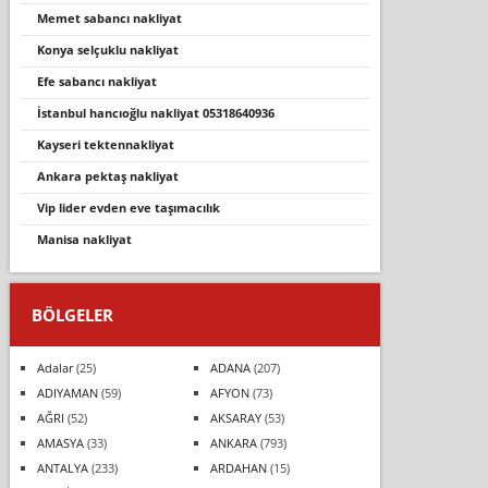
memet sabancı nakliyat
konya selçuklu nakliyat
efe sabancı nakliyat
i̇stanbul hancioğlu nakli̇yat 05318640936
kayseri tektennakliyat
ankara pektaş nakliyat
vi̇p li̇der evden eve taşimacilik
mani̇sa nakli̇yat
BÖLGELER
Adalar
(25)
ADANA
(207)
ADIYAMAN
(59)
AFYON
(73)
AĞRI
(52)
AKSARAY
(53)
AMASYA
(33)
ANKARA
(793)
ANTALYA
(233)
ARDAHAN
(15)