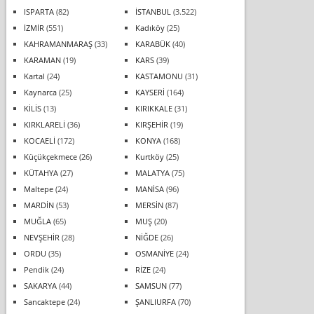
ISPARTA
(82)
İSTANBUL
(3.522)
İZMİR
(551)
Kadıköy
(25)
KAHRAMANMARAŞ
(33)
KARABÜK
(40)
KARAMAN
(19)
KARS
(39)
Kartal
(24)
KASTAMONU
(31)
Kaynarca
(25)
KAYSERİ
(164)
KİLİS
(13)
KIRIKKALE
(31)
KIRKLARELİ
(36)
KIRŞEHİR
(19)
KOCAELİ
(172)
KONYA
(168)
Küçükçekmece
(26)
Kurtköy
(25)
KÜTAHYA
(27)
MALATYA
(75)
Maltepe
(24)
MANİSA
(96)
MARDİN
(53)
MERSİN
(87)
MUĞLA
(65)
MUŞ
(20)
NEVŞEHİR
(28)
NİĞDE
(26)
ORDU
(35)
OSMANİYE
(24)
Pendik
(24)
RİZE
(24)
SAKARYA
(44)
SAMSUN
(77)
Sancaktepe
(24)
ŞANLIURFA
(70)