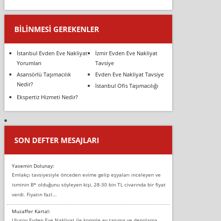
BILINMESI GEREKENLER
İstanbul Evden Eve Nakliyat
İzmir Evden Eve Nakliyat
Yorumları
Tavsiye
Asansörlü Taşımacılık
Evden Eve Nakliyat Tavsiye
Nedir?
İstanbul Ofis Taşımacılığı
Ekspertiz Hizmeti Nedir?
SON DEFTER MESAJLARI
Yasemin Dolunay:
Emlakçı tavsiyesiyle önceden evime gelip eşyaları inceleyen ve
isminin B* olduğunu söyleyen kişi, 28-30 bin TL civarında bir fiyat
verdi. Fiyatın fazl...
Muzaffer Kartal:
Ulusoy Evden Eve Nakliyat ile komple ev taşıma ve depolama