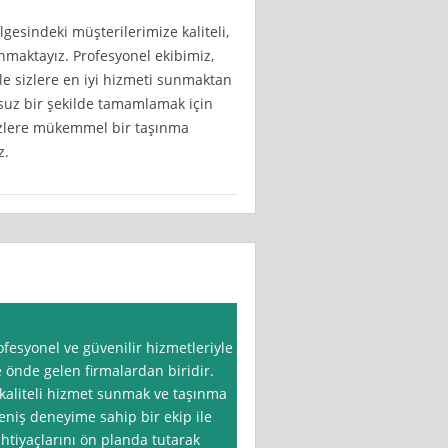
gesindeki müşterilerimize kaliteli,
unmaktayız. Profesyonel ekibimiz,
le sizlere en iyi hizmeti sunmaktan
suz bir şekilde tamamlamak için
Sizlere mükemmel bir taşınma
z.
esyonel ve güvenilir hizmetleriyle
 önde gelen firmalardan biridir.
kaliteli hizmet sunmak ve taşınma
eniş deneyime sahip bir ekip ile
ihtiyaçlarını ön planda tutarak