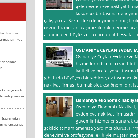
gelen evden eve nakliyat firma
kusursuz bir taşıma deneyim
çalışıyoruz. Sektördeki deneyimimiz, müşter
özgün hizmet anlayışımız ile rakiplerimiz aras
 inceleyen ve
alanında en büyük zorluklardan biri eşyaları
arında bir fiyat
OSMANİYE CEYLAN EVDEN EV
Osmani̇ye Ceylan Evden Eve Nak
ve depolama
hizmetlerinde öne çıkan bir fi
r,
kaliteli ve profesyonel taşıma
.
gibi hızla büyüyen bir şehirde, ev taşımacılığ
nakliyat firması bulmak oldukça önemlidir. İş
e kadar yakın bir
nde, anlaşmamıza
Osmaniye ekonomik nakliya
Osmaniye Ekonomik Nakliyat, O
evden eve nakliyat firmasıdır. 
e Erzurum’dan
güvenilir hizmetler sunarak t
aşınma öncesinde
şekilde tamamlamanıza yardımcı oluruz. Firm
deneyimi ve profesyonel ekibiyle müşteri m