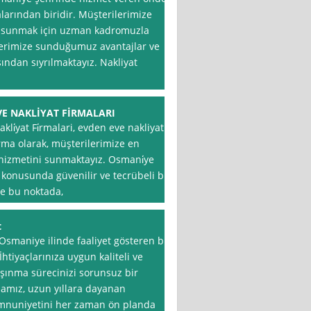
larından biridir. Müşterilerimize
i sunmak için uzman kadromuzla
ilerimize sunduğumuz avantajlar ve
ından sıyrılmaktayız. Nakliyat
n
E NAKLİYAT FİRMALARI
li̇yat Fi̇rmalari, evden eve nakliyat
rma olarak, müşterilerimize en
 hizmetini sunmaktayız. Osmani̇ye
ı konusunda güvenilir ve tecrübeli bir
te bu noktada,
t
smaniye ilinde faaliyet gösteren bir
İhtiyaçlarınıza uygun kaliteli ve
aşınma sürecinizi sorunsuz bir
amız, uzun yıllara dayanan
emnuniyetini her zaman ön planda