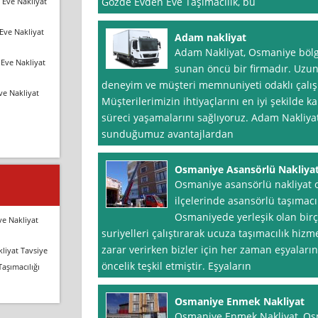
Gözde Evden Eve Taşımacılık, bu
 Eve Nakliyat
Eve Nakliyat
Adam nakliyat
Adam Nakliyat, Osmaniye bölg
Eve Nakliyat
sunan öncü bir firmadır. Uzun 
deneyim ve müşteri memnuniyeti odaklı çalışm
ve Nakliyat
Müşterilerimizin ihtiyaçlarını en iyi şekilde k
süreci yaşamalarını sağlıyoruz. Adam Nakliyat
sunduğumuz avantajlardan
Osmaniye Asansörlü Nakliya
Osmaniye asansörlü nakliyat 
ilçelerinde asansörlü taşımacı
Osmaniyede yerleşik olan birç
ve Nakliyat
suriyelleri çalıştırarak ucuza taşımacılık hiz
zarar verirken bizler için her zaman eşyaları
liyat Tavsiye
öncelik teşkil etmiştir. Eşyaların
Taşımacılığı
Osmaniye Enmek Nakliyat
Osmaniye Enmek Nakliyat, Os