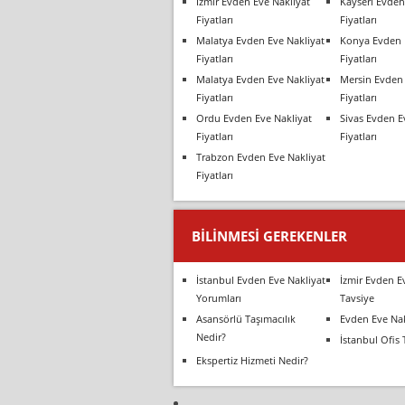
İzmir Evden Eve Nakliyat
Kayseri Evden
Fiyatları
Fiyatları
Malatya Evden Eve Nakliyat
Konya Evden 
Fiyatları
Fiyatları
Malatya Evden Eve Nakliyat
Mersin Evden 
Fiyatları
Fiyatları
Ordu Evden Eve Nakliyat
Sivas Evden E
Fiyatları
Fiyatları
Trabzon Evden Eve Nakliyat
Fiyatları
BILINMESI GEREKENLER
İstanbul Evden Eve Nakliyat
İzmir Evden E
Yorumları
Tavsiye
Asansörlü Taşımacılık
Evden Eve Nak
Nedir?
İstanbul Ofis 
Ekspertiz Hizmeti Nedir?