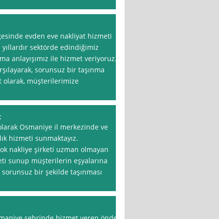
esinde evden eve nakliyat hizmeti
yıllardır sektörde edindiğimiz
a anlayışımız ile hizmet veriyoruz.
arşılayarak, sorunsuz bir taşınma
 olarak, müşterilerimize
t
olarak Osmaniye il merkezinde ve
lık hizmeti sunmaktayız.
ok nakliye şirketi uzman olmayan
meti sunup müşterilerin eşyalarına
n sorunsuz bir şekilde taşınması
maniye şehrinde hizmet veren önde