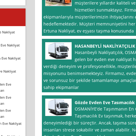
müşterilere yıllardır kaliteli 
hizmetleri sunmaktayız. Fir
ekipmanlarıyla müşterilerimizin ihtiyaçlarını 
hedeflemektedir. Müşteri memnuniyetini he
Ertuna Nakliyat, ev eşyası taşıma konusunda
e Nakliyat
Eve Nakliyat
HASANBEYLİ NAKLİYATÇILIK
Hasanbeyli Nakliyatçılık, OSM
 Eve Nakliyat
gelen bir evden eve nakliyat hi
verdiği deneyim ve profesyonellikle, müşteril
e Nakliyat
misyonunu benimsemekteyiz. Firmamız, evden 
ve sorunsuz bir şekilde tamamlamayı amaçlam
den Eve
sahip ekipmanlar
arı
den Eve
Gözde Evden Eve Tasımacılık
arı
OSMANİYE’de Taşınmanın En G
den Eve
Taşımacılık Ev taşınmak, herke
arı
deneyimlediği bir süreçtir. Ancak, taşıma süre
n Eve Nakliyat
insanları strese sokabilir ve zaman alabilir.