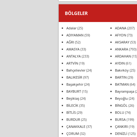
BÖLGELER
Adalar
(25)
ADANA
(207)
ADIYAMAN
(59)
AFYON
(73)
AĞRI
(52)
AKSARAY
(53)
AMASYA
(33)
ANKARA
(793)
ANTALYA
(233)
ARDAHAN
(15
ARTVİN
(19)
AYDIN
(61)
Bahçelievler
(24)
Bakırköy
(25)
BALIKESİR
(97)
BARTIN
(29)
Başakşehir
(24)
BATMAN
(64)
BAYBURT
(15)
Bayrampaşa
(
Beşiktaş
(24)
Beyoğlu
(24)
BİLECİK
(35)
BİNGÖL
(26)
BİTLİS
(29)
BOLU
(74)
BURDUR
(25)
BURSA
(199)
ÇANAKKALE
(37)
ÇANKIRI
(19)
ÇORUM
(32)
DENİZLİ
(125)