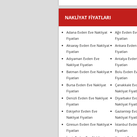
NAKLIYAT FIYATLARI
Adana Evden Eve Nakliyat
Ağrı Evden Ev
Fiyatları
Fiyatları
Aksaray Evden Eve Nakliyat
Ankara Evden 
Fiyatları
Fiyatları
Adıyaman Evden Eve
Antalya Evden
Nakliyat Fiyatları
Fiyatları
Batman Evden Eve Nakliyat
Bolu Evden Ev
Fiyatları
Fiyatları
Bursa Evden Eve Nakliyat
Çanakkale Ev
Fiyatları
Nakliyat Fiyatl
Denizli Evden Eve Nakliyat
Diyarbakır Ev
Fiyatları
Nakliyat Fiyatl
Eskişehir Evden Eve
Gaziantep Ev
Nakliyat Fiyatları
Nakliyat Fiyatl
Giresun Evden Eve Nakliyat
İstanbul Evde
Fiyatları
Fiyatları