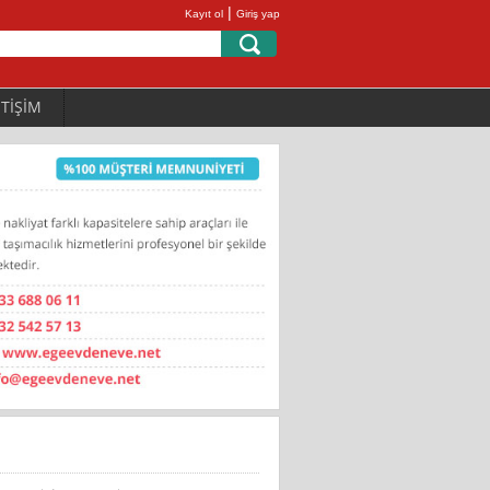
|
Kayıt ol
Giriş yap
ETİŞİM