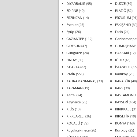
DİYARBAKIR
(95)
DÜZCE
(39)
EDİRNE
(49)
ELAZIĞ
(52)
ERZİNCAN
(14)
ERZURUM
(91
Esenler
(25)
ESKİŞEHİR
(60
Eyüp
(26)
Fatih
(24)
GAZİANTEP
(112)
Gaziosmanpa
GİRESUN
(47)
GÜMÜŞHANE
Güngören
(24)
HAKKARİ
(12)
HATAY
(50)
IĞDIR
(43)
ISPARTA
(82)
İSTANBUL
(3.5
İZMİR
(551)
Kadıköy
(25)
KAHRAMANMARAŞ
(33)
KARABÜK
(40)
KARAMAN
(19)
KARS
(39)
Kartal
(24)
KASTAMONU
Kaynarca
(25)
KAYSERİ
(164)
KİLİS
(13)
KIRIKKALE
(31
KIRKLARELİ
(36)
KIRŞEHİR
(19)
KOCAELİ
(172)
KONYA
(168)
Küçükçekmece
(26)
Kurtköy
(25)