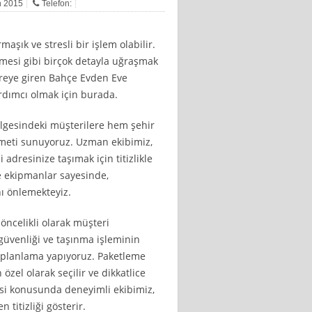
an 2015
Telefon:
aşık ve stresli bir işlem olabilir.
lmesi gibi birçok detayla uğraşmak
vreye giren Bahçe Evden Eve
ardımcı olmak için burada.
lgesindeki müşterilere hem şehir
zmeti sunuyoruz. Uzman ekibimiz,
 adresinize taşımak için titizlikle
e ekipmanlar sayesinde,
ı önlemekteyiz.
 öncelikli olarak müşteri
güvenliği ve taşınma işleminin
e planlama yapıyoruz. Paketleme
 özel olarak seçilir ve dikkatlice
si konusunda deneyimli ekibimiz,
 titizliği gösterir.