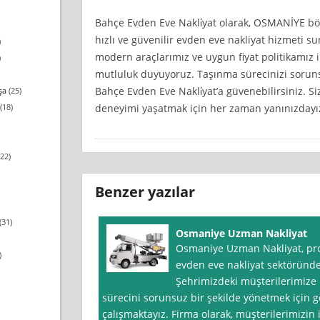
Bahçe Evden Eve Nakli̇yat olarak, OSMANİYE böl
hızlı ve güvenilir evden eve nakliyat hizmeti s
)
modern araçlarımız ve uygun fiyat politikamız i
)
mutluluk duyuyoruz. Taşınma sürecinizi sorun
Bahçe Evden Eve Nakli̇yat’a güvenebilirsiniz. 
şa
(25)
deneyimi yaşatmak için her zaman yanınızdayı
(18)
22)
Benzer yazılar
(31)
Osmaniye Uzman Nakliyat
Osmaniye Uzman Nakliyat, prof
)
evden eve nakliyat sektöründe
Şehrimizdeki müşterilerimize 
sürecini sorunsuz bir şekilde yönetmek için g
çalışmaktayız. Firma olarak, müşterilerimizin 