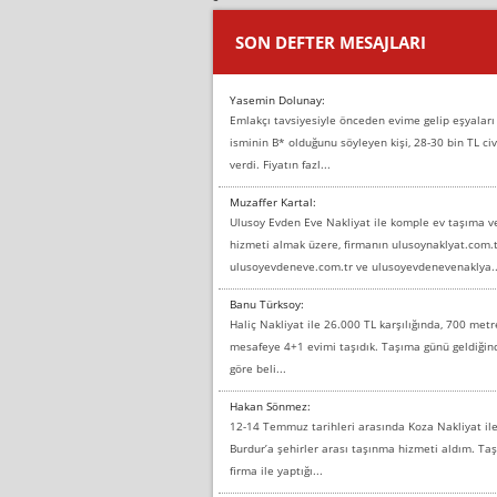
SON DEFTER MESAJLARI
Yasemin Dolunay:
Emlakçı tavsiyesiyle önceden evime gelip eşyaları
isminin B* olduğunu söyleyen kişi, 28-30 bin TL civ
verdi. Fiyatın fazl...
Muzaffer Kartal:
Ulusoy Evden Eve Nakliyat ile komple ev taşıma 
hizmeti almak üzere, firmanın ulusoynaklyat.com.t
ulusoyevdeneve.com.tr ve ulusoyevdenevenaklya..
Banu Türksoy:
Haliç Nakliyat ile 26.000 TL karşılığında, 700 metr
mesafeye 4+1 evimi taşıdık. Taşıma günü geldiği
göre beli...
Hakan Sönmez:
12-14 Temmuz tarihleri arasında Koza Nakliyat il
Burdur’a şehirler arası taşınma hizmeti aldım. T
firma ile yaptığı...