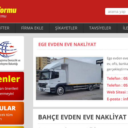
FTER
FİRMA EKLE
ŞİKAYETLER
TAVSİYELER
İL
BAHÇE EVDEN EVE NAKLİYAT