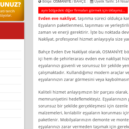
Bölge:
OSMANİYE
/ BAHÇE
Üyelik Tarihi: 14 Nis
aynı bölgedeki diğer firmaları görmek için tıklayınız...
Evden eve nakliyat
, taşınma süreci oldukça karm
Eşyaların paketlenmesi, taşınması ve yerleştiri
zaman ve enerji gerektirir. İşte bu noktada de
Nakli̇yat, profesyonel hizmet anlayışıyla size y
Bahçe Evden Eve Nakli̇yat olarak, OSMANİYE bö
içi hem de şehirlerarası evden eve nakliyat hi
eşyalarınızı güvenli ve sorunsuz bir şekilde yeni
çalışmaktadır. Kullandığımız modern araçlar v
eşyalarınızın zarar görmesini veya kaybolmasın
Kaliteli hizmet anlayışımızın bir parçası olarak,
memnuniyetini hedeflemekteyiz. Eşyalarınızın 
sorunsuz bir şekilde gerçekleşmesi için özenl
malzemeleri, kırılabilir eşyaların korunması için
paketlenir. Mobilyalarınızın demonte ve monte
eşyalarınızı zarar vermeden taşımak için gereken