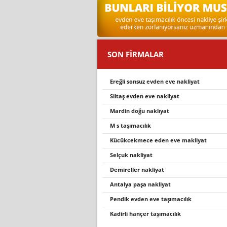
SON FİRMALAR
ereğli sonsuz evden eve nakliyat
siltaş evden eve nakliyat
mardi̇n doğu nakliyat
m s taşimacilik
kücükcekmece eden eve makli̇yat
selçuk nakliyat
demireller nakliyat
antalya paşa nakliyat
pendik evden eve taşımacılık
kadirli hançer taşımacılık