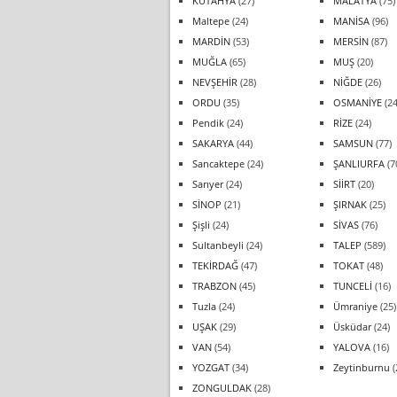
KÜTAHYA
(27)
MALATYA
(75)
Maltepe
(24)
MANİSA
(96)
MARDİN
(53)
MERSİN
(87)
MUĞLA
(65)
MUŞ
(20)
NEVŞEHİR
(28)
NİĞDE
(26)
ORDU
(35)
OSMANİYE
(24
Pendik
(24)
RİZE
(24)
SAKARYA
(44)
SAMSUN
(77)
Sancaktepe
(24)
ŞANLIURFA
(7
Sarıyer
(24)
SİİRT
(20)
SİNOP
(21)
ŞIRNAK
(25)
Şişli
(24)
SİVAS
(76)
Sultanbeyli
(24)
TALEP
(589)
TEKİRDAĞ
(47)
TOKAT
(48)
TRABZON
(45)
TUNCELİ
(16)
Tuzla
(24)
Ümraniye
(25)
UŞAK
(29)
Üsküdar
(24)
VAN
(54)
YALOVA
(16)
YOZGAT
(34)
Zeytinburnu
(
ZONGULDAK
(28)