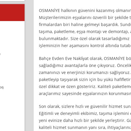
OSMANİYE halkının güvenini kazanmış olmanın
Müşterilerimizin eşyalarını özverili bir şekilde 
firmalardan biri haline gelmeyi başardık. Sun
taşıma, paketleme, eşya montajı ve demontajı, 
bulunmaktadır. Size özel olarak tasarladığımız
işleminizin her aşamasını kontrol altında tutabi
)
Bahçe Evden Eve Nakli̇yat olarak, OSMANİYE bö
sağladığımız avantajlarla öne çıkıyoruz. Önceli
zamanınızı ve enerjinizi korumanızı sağlıyoruz.
paketleyip taşıyarak sizin için bu yükü hafifletir
özel dikkat ve özen gösteririz. Kaliteli paket
24)
araçlarımız sayesinde eşyalarınızın korunmasın
Son olarak, sizlere hızlı ve güvenilir hizmet sun
Eğitimli ve deneyimli ekibimiz, taşıma işlemini 
yeni evinize daha hızlı bir şekilde yerleştirir. 
kaliteli hizmet sunmanın yanı sıra, ihtiyaçlarını