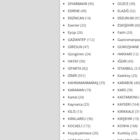
DİYARBAKIR
(95)
DÜZCE
(39)
EDİRNE
(49)
ELAZIĞ
(52)
ERZİNCAN
(14)
ERZURUM
(91
Esenler
(25)
ESKİŞEHİR
(60
Eyüp
(26)
Fatih
(24)
GAZİANTEP
(112)
Gaziosmanpa
GİRESUN
(47)
GÜMÜŞHANE
Güngören
(24)
HAKKARİ
(12)
HATAY
(50)
IĞDIR
(43)
ISPARTA
(82)
İSTANBUL
(3.5
İZMİR
(551)
Kadıköy
(25)
KAHRAMANMARAŞ
(33)
KARABÜK
(40)
KARAMAN
(19)
KARS
(39)
Kartal
(24)
KASTAMONU
Kaynarca
(25)
KAYSERİ
(164)
KİLİS
(13)
KIRIKKALE
(31
KIRKLARELİ
(36)
KIRŞEHİR
(19)
KOCAELİ
(172)
KONYA
(168)
Küçükçekmece
(26)
Kurtköy
(25)