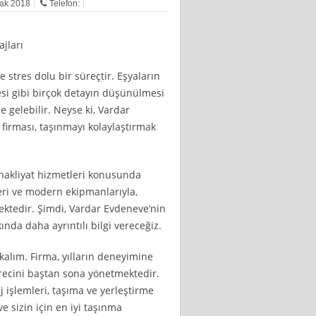
cak 2018
Telefon:
jları
 stres dolu bir süreçtir. Eşyaların
si gibi birçok detayın düşünülmesi
 gelebilir. Neyse ki, Vardar
firması, taşınmayı kolaylaştırmak
nakliyat hizmetleri konusunda
eri ve modern ekipmanlarıyla,
ektedir. Şimdi, Vardar Evdeneve’nin
nda daha ayrıntılı bilgi vereceğiz.
kalım. Firma, yılların deneyimine
recini baştan sona yönetmektedir.
 işlemleri, taşıma ve yerleştirme
ve sizin için en iyi taşınma