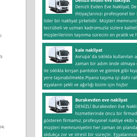
Denizli evden eve nakliyat
Denizli Evden Eve Nakliyat, De
ihtiyaçlarınızı profesyonel bir
lider bir nakliyat şirketidir. Müşteri memnuni
tecrübeli ve uzman kadromuzla sizlere kalitel
müşterilerinin taşınma sürecini en pratik ve h
)
kale nakliyat
Avrupa’ da sıklıkla kullanılan as
0)
zaman bir adım önde olmaya d
ile sıklıkla kırışan pantolon ve gömlek gibi kı
yere taşınabilmekte.Piyano taşıma işi dahi rah
eşyaların şekli ve ağırlığı bizim için hiçbir
Burakevden eve nakliyat
DENİZLİ Burakevden Eve Nakliy
hizmetlerinde öncü bir firmadı
gösteren firmamız, profesyonel nakliye ekibi 
24)
müşteri memnuniyetini her zaman ön planda t
oldukça zor ve stresli bir süreçtir. Eşyalarınız