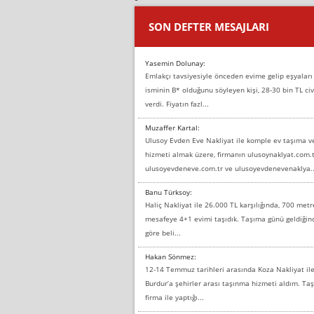
SON DEFTER MESAJLARI
Yasemin Dolunay:
Emlakçı tavsiyesiyle önceden evime gelip eşyaları
isminin B* olduğunu söyleyen kişi, 28-30 bin TL civ
verdi. Fiyatın fazl...
Muzaffer Kartal:
Ulusoy Evden Eve Nakliyat ile komple ev taşıma 
hizmeti almak üzere, firmanın ulusoynaklyat.com.t
ulusoyevdeneve.com.tr ve ulusoyevdenevenaklya..
Banu Türksoy:
Haliç Nakliyat ile 26.000 TL karşılığında, 700 metr
mesafeye 4+1 evimi taşıdık. Taşıma günü geldiği
göre beli...
Hakan Sönmez:
12-14 Temmuz tarihleri arasında Koza Nakliyat il
Burdur’a şehirler arası taşınma hizmeti aldım. T
firma ile yaptığı...