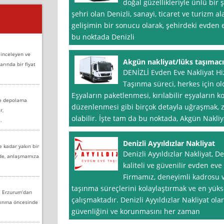
doğal güzellikleriyle ünlü bir 
şehri olan Denizli, sanayi, ticaret ve turizm a
gelişimin bir sonucu olarak, şehirdeki evden ev
bu noktada Denizli
 inceleyen ve
Akgün nakliyat/lüks taşımacı
arında bir fiyat
DENİZLİ Evden Eve Nakliyat Hiz
Taşınma süreci, herkes için o
Eşyaların paketlenmesi, kırılabilir eşyaların 
ve depolama
düzenlenmesi gibi birçok detayla uğraşmak, 
r,
olabilir. İşte tam da bu noktada, Akgün Nakli
.
Denizli Ayyıldızlar Nakliyat
e kadar yakın bir
Denizli Ayyıldızlar Nakliyat, D
nde, anlaşmamıza
kaliteli ve güvenilir evden ev
Firmamız, deneyimli kadrosu v
taşınma süreçlerini kolaylaştırmak ve en yü
e Erzurum’dan
çalışmaktadır. Denizli Ayyıldızlar Nakliyat ola
aşınma öncesinde
güvenliğini ve korunmasını her zaman