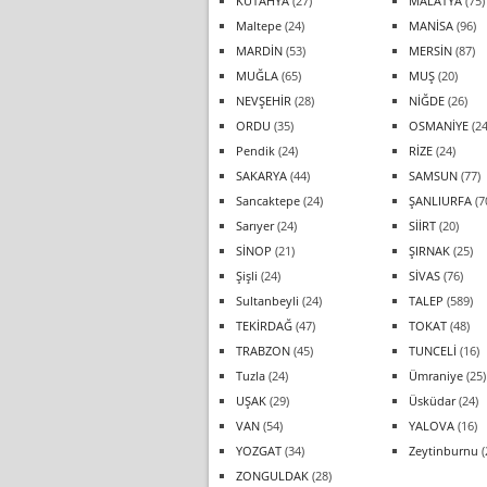
KÜTAHYA
(27)
MALATYA
(75)
Maltepe
(24)
MANİSA
(96)
MARDİN
(53)
MERSİN
(87)
MUĞLA
(65)
MUŞ
(20)
NEVŞEHİR
(28)
NİĞDE
(26)
ORDU
(35)
OSMANİYE
(24
Pendik
(24)
RİZE
(24)
SAKARYA
(44)
SAMSUN
(77)
Sancaktepe
(24)
ŞANLIURFA
(7
Sarıyer
(24)
SİİRT
(20)
SİNOP
(21)
ŞIRNAK
(25)
Şişli
(24)
SİVAS
(76)
Sultanbeyli
(24)
TALEP
(589)
TEKİRDAĞ
(47)
TOKAT
(48)
TRABZON
(45)
TUNCELİ
(16)
Tuzla
(24)
Ümraniye
(25)
UŞAK
(29)
Üsküdar
(24)
VAN
(54)
YALOVA
(16)
YOZGAT
(34)
Zeytinburnu
(
ZONGULDAK
(28)