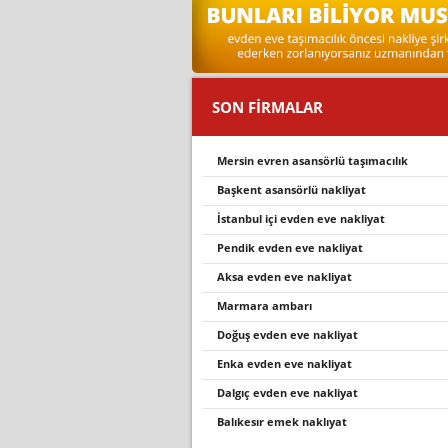
SON FİRMALAR
mersi̇n evren asansörlü taşimacilik
başkent asansörlü nakliyat
i̇stanbul i̇çi̇ evden eve nakli̇yat
pendi̇k evden eve nakli̇yat
aksa evden eve nakliyat
marmara ambarı
doğuş evden eve nakliyat
enka evden eve nakliyat
dalgıç evden eve nakliyat
balikesir emek nakliyat