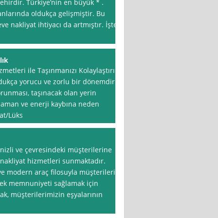
şehirdir. Türkiye’nin en büyük * .
lanlarında oldukça gelişmiştir. Bu
e nakliyat ihtiyacı da artmıştır. İşte
lık
metleri ile Taşınmanızı Kolaylaştırın
ldukça yorucu ve zorlu bir dönemdir.
korunması, taşınacak olan yerin
zaman ve enerji kaybına neden
yat/Lüks
enizli ve çevresindeki müşterilerine
e nakliyat hizmetleri sunmaktadır.
e modern araç filosuyla müşterilerin
ksek memnuniyeti sağlamak için
rak, müşterilerimizin eşyalarının