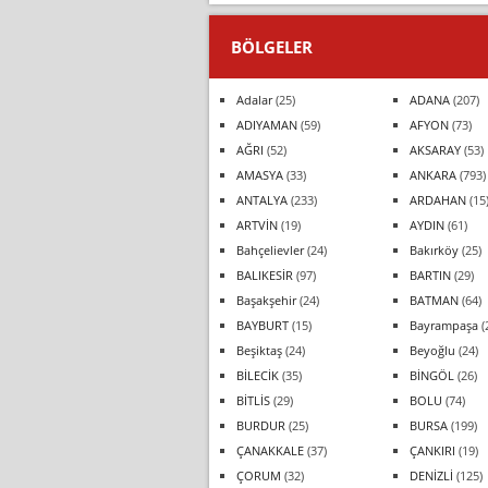
BÖLGELER
Adalar
(25)
ADANA
(207)
ADIYAMAN
(59)
AFYON
(73)
AĞRI
(52)
AKSARAY
(53)
AMASYA
(33)
ANKARA
(793)
ANTALYA
(233)
ARDAHAN
(15
ARTVİN
(19)
AYDIN
(61)
Bahçelievler
(24)
Bakırköy
(25)
BALIKESİR
(97)
BARTIN
(29)
Başakşehir
(24)
BATMAN
(64)
BAYBURT
(15)
Bayrampaşa
(
Beşiktaş
(24)
Beyoğlu
(24)
BİLECİK
(35)
BİNGÖL
(26)
BİTLİS
(29)
BOLU
(74)
BURDUR
(25)
BURSA
(199)
ÇANAKKALE
(37)
ÇANKIRI
(19)
ÇORUM
(32)
DENİZLİ
(125)