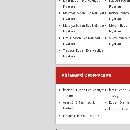
İzmir Evden Eve Nakliyat
Kayseri Evden
Fiyatları
Fiyatları
Malatya Evden Eve Nakliyat
Konya Evden 
Fiyatları
Fiyatları
Malatya Evden Eve Nakliyat
Mersin Evden 
Fiyatları
Fiyatları
Ordu Evden Eve Nakliyat
Sivas Evden E
Fiyatları
Fiyatları
Trabzon Evden Eve Nakliyat
Fiyatları
BILINMESI GEREKENLER
İstanbul Evden Eve Nakliyat
İzmir Evden E
Yorumları
Tavsiye
Asansörlü Taşımacılık
Evden Eve Nak
Nedir?
İstanbul Ofis 
Ekspertiz Hizmeti Nedir?