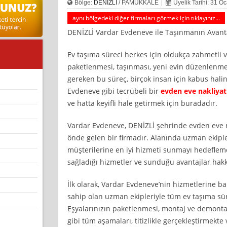
Bölge:
DENİZLİ
/ PAMUKKALE
Üyelik Tarihi: 31 O
aynı bölgedeki diğer firmaları görmek için tıklayınız...
DENİZLİ Vardar Evdeneve ile Taşınmanın Avanta
Ev taşıma süreci herkes için oldukça zahmetli ve
paketlenmesi, taşınması, yeni evin düzenlenme
gereken bu süreç, birçok insan için kabus haline
Evdeneve gibi tecrübeli bir
evden eve nakliyat
ve hatta keyifli hale getirmek için buradadır.
Vardar Evdeneve, DENİZLİ şehrinde evden eve 
önde gelen bir firmadır. Alanında uzman ekipl
müşterilerine en iyi hizmeti sunmayı hedeflem
sağladığı hizmetler ve sunduğu avantajlar hakkı
İlk olarak, Vardar Evdeneve’nin hizmetlerine ba
sahip olan uzman ekipleriyle tüm ev taşıma sü
Eşyalarınızın paketlenmesi, montaj ve demontaj
gibi tüm aşamaları, titizlikle gerçekleştirmekte 