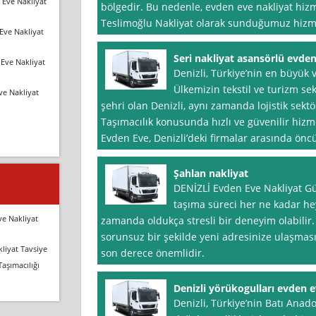
 Eve Nakliyat
bölgedir. Bu nedenle, evden eve nakliyat hizm
Teslimoğlu Nakliyat olarak sunduğumuz hizm
Eve Nakliyat
Seri nakliyat asansörlü evde
Eve Nakliyat
Denizli, Türkiye’nin en büyük v
Ülkemizin tekstil ve turizm se
ve Nakliyat
şehri olan Denizli, aynı zamanda lojistik sekt
Taşımacılık konusunda hızlı ve güvenilir hizm
Evden Eve, Denizli’deki firmalar arasında ö
Şahlan nakliyat
DENİZLİ Evden Eve Nakliyat Gü
taşıma süreci her ne kadar he
ve Nakliyat
zamanda oldukça stresli bir deneyim olabilir.
sorunsuz bir şekilde yeni adresinize ulaşması
liyat Tavsiye
son derece önemlidir.
Taşımacılığı
Denizli yörükogulları evden 
Denizli, Türkiye’nin Batı Anado