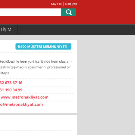
|
Kayıt ol
Giriş yap
ETİŞİM