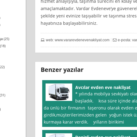
hizmet anlayışıyla, taşınma sürecini en kolay ve
amaçlamaktadır. Vardar Evdeneve’ye güvenerek, 
şekilde yeni evinize taşıyabilir ve taşınma stre
)
hayatınıza başlayabilirsiniz.
)
şa
(25)
web: www.vararevdenevenakliyat.com
e-posta:
va
(18)
22)
Benzer yazılar
Avcılar evden eve nakliyat
* yılında mobilya sevkiyatı ola
(31)
başladık. kısa süre içinde ala
da ünlü bir firmanın taşeronu olarak evden e
)
girdik,müşterilerimizden gelen yoğun istek üz
kurmaya karar verdik. yılların birikimi