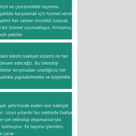
nizli ve çevresindeki taşınma
 şekilde karşılamak için hizmet veren
yetini her zaman öncelikli tutarak,
i bir hizmet sunmaktayız. Firmamız,
ızlı şekilde
kılı tekstil nakliyat sistemi ile her
evam edeceğiz. Bu teknoloji
yafetler kırışmadan istediğiniz her
atlıkla yapılabilmekte ve böylelikle
at, şehrinizde evden eve nakliyat
r. Uzun yıllardır bu sektörde faaliyet
ve son teknoloji ekipmanlarıyla
utmuştur. Ev taşıma işlemleri,
ın zarar