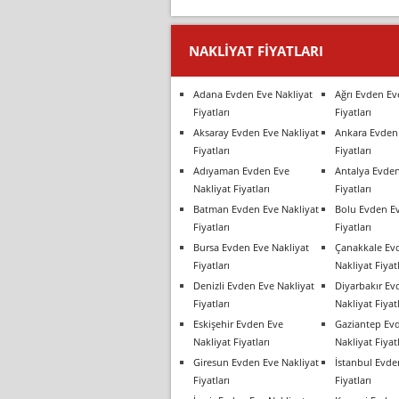
NAKLIYAT FIYATLARI
Adana Evden Eve Nakliyat
Ağrı Evden Ev
Fiyatları
Fiyatları
Aksaray Evden Eve Nakliyat
Ankara Evden 
Fiyatları
Fiyatları
Adıyaman Evden Eve
Antalya Evden
Nakliyat Fiyatları
Fiyatları
Batman Evden Eve Nakliyat
Bolu Evden Ev
Fiyatları
Fiyatları
Bursa Evden Eve Nakliyat
Çanakkale Ev
Fiyatları
Nakliyat Fiyatl
Denizli Evden Eve Nakliyat
Diyarbakır Ev
Fiyatları
Nakliyat Fiyatl
Eskişehir Evden Eve
Gaziantep Ev
Nakliyat Fiyatları
Nakliyat Fiyatl
Giresun Evden Eve Nakliyat
İstanbul Evde
Fiyatları
Fiyatları