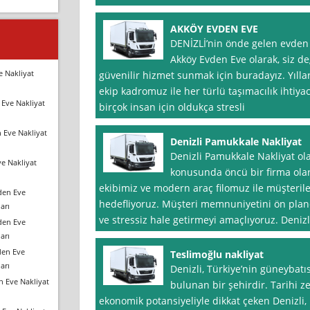
AKKÖY EVDEN EVE
DENİZLİ’nin önde gelen evden 
Akköy Evden Eve olarak, siz değ
e Nakliyat
güvenilir hizmet sunmak için buradayız. Yılla
ekip kadromuz ile her türlü taşımacılık ihtiyac
Eve Nakliyat
birçok insan için oldukça stresli
 Eve Nakliyat
Denizli Pamukkale Nakliyat
Denizli Pamukkale Nakliyat ola
e Nakliyat
konusunda öncü bir firma olar
ekibimiz ve modern araç filomuz ile müşteril
den Eve
hedefliyoruz. Müşteri memnuniyetini ön planda
arı
ve stressiz hale getirmeyi amaçlıyoruz. Denizl
den Eve
arı
den Eve
Teslimoğlu nakliyat
arı
Denizli, Türkiye’nin güneybatıs
n Eve Nakliyat
bulunan bir şehirdir. Tarihi ze
ekonomik potansiyeliyle dikkat çeken Denizli, h