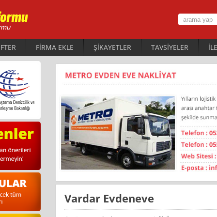
FTER
FİRMA EKLE
ŞİKAYETLER
TAVSİYELER
İL
Vardar Evdeneve