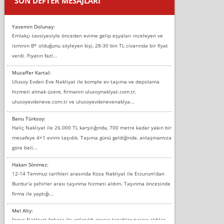
SON DEFTER MESAJLARI
Yasemin Dolunay:
Emlakçı tavsiyesiyle önceden evime gelip eşyaları inceleyen ve
isminin B* olduğunu söyleyen kişi, 28-30 bin TL civarında bir fiyat
verdi. Fiyatın fazl...
Muzaffer Kartal:
Ulusoy Evden Eve Nakliyat ile komple ev taşıma ve depolama
hizmeti almak üzere, firmanın ulusoynaklyat.com.tr,
ulusoyevdeneve.com.tr ve ulusoyevdenevenaklya...
Banu Türksoy:
Haliç Nakliyat ile 26.000 TL karşılığında, 700 metre kadar yakın bir
mesafeye 4+1 evimi taşıdık. Taşıma günü geldiğinde, anlaşmamıza
göre beli...
Hakan Sönmez:
12-14 Temmuz tarihleri arasında Koza Nakliyat ile Erzurum’dan
Burdur’a şehirler arası taşınma hizmeti aldım. Taşınma öncesinde
firma ile yaptığı...
Mel Alty:
İnova Nakliyat Ankara ile anlaşıldı eşyayı taşıdılar parayı aldılar.