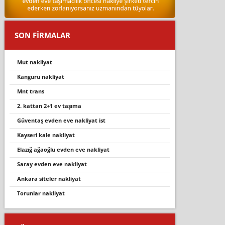
SON FİRMALAR
mut nakli̇yat
kanguru nakliyat
mnt trans
2. kattan 2+1 ev taşıma
güventaş evden eve nakli̇yat i̇st
kayseri kale nakliyat
elaziğ ağaoğlu evden eve nakli̇yat
saray evden eve nakliyat
ankara siteler nakliyat
torunlar nakli̇yat