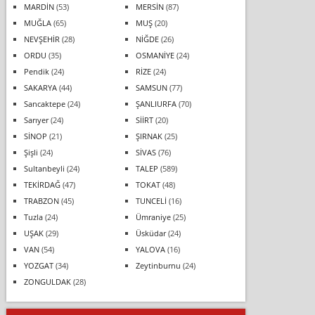
MARDİN
(53)
MERSİN
(87)
MUĞLA
(65)
MUŞ
(20)
NEVŞEHİR
(28)
NİĞDE
(26)
ORDU
(35)
OSMANİYE
(24)
Pendik
(24)
RİZE
(24)
SAKARYA
(44)
SAMSUN
(77)
Sancaktepe
(24)
ŞANLIURFA
(70)
Sarıyer
(24)
SİİRT
(20)
SİNOP
(21)
ŞIRNAK
(25)
Şişli
(24)
SİVAS
(76)
Sultanbeyli
(24)
TALEP
(589)
TEKİRDAĞ
(47)
TOKAT
(48)
TRABZON
(45)
TUNCELİ
(16)
Tuzla
(24)
Ümraniye
(25)
UŞAK
(29)
Üsküdar
(24)
VAN
(54)
YALOVA
(16)
YOZGAT
(34)
Zeytinburnu
(24)
ZONGULDAK
(28)