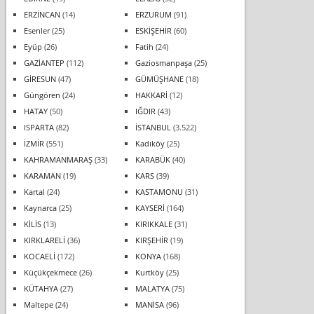
ERZİNCAN
(14)
ERZURUM
(91)
Esenler
(25)
ESKİŞEHİR
(60)
Eyüp
(26)
Fatih
(24)
GAZİANTEP
(112)
Gaziosmanpaşa
(25)
GİRESUN
(47)
GÜMÜŞHANE
(18)
Güngören
(24)
HAKKARİ
(12)
HATAY
(50)
IĞDIR
(43)
ISPARTA
(82)
İSTANBUL
(3.522)
İZMİR
(551)
Kadıköy
(25)
KAHRAMANMARAŞ
(33)
KARABÜK
(40)
KARAMAN
(19)
KARS
(39)
Kartal
(24)
KASTAMONU
(31)
Kaynarca
(25)
KAYSERİ
(164)
KİLİS
(13)
KIRIKKALE
(31)
KIRKLARELİ
(36)
KIRŞEHİR
(19)
KOCAELİ
(172)
KONYA
(168)
Küçükçekmece
(26)
Kurtköy
(25)
KÜTAHYA
(27)
MALATYA
(75)
Maltepe
(24)
MANİSA
(96)