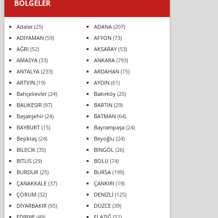
BÖLGELER
Adalar
(25)
ADANA
(207)
ADIYAMAN
(59)
AFYON
(73)
AĞRI
(52)
AKSARAY
(53)
AMASYA
(33)
ANKARA
(793)
ANTALYA
(233)
ARDAHAN
(15)
ARTVİN
(19)
AYDIN
(61)
Bahçelievler
(24)
Bakırköy
(25)
BALIKESİR
(97)
BARTIN
(29)
Başakşehir
(24)
BATMAN
(64)
BAYBURT
(15)
Bayrampaşa
(24)
Beşiktaş
(24)
Beyoğlu
(24)
BİLECİK
(35)
BİNGÖL
(26)
BİTLİS
(29)
BOLU
(74)
BURDUR
(25)
BURSA
(199)
ÇANAKKALE
(37)
ÇANKIRI
(19)
ÇORUM
(32)
DENİZLİ
(125)
DİYARBAKIR
(95)
DÜZCE
(39)
EDİRNE
(49)
ELAZIĞ
(52)