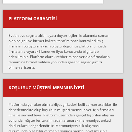
Salon duvarına bir baktım birisi boydan alüminyum renkli bantı
yapıştırm...
PLATFORM GARANTİSİ
Murat:
Merhaba, bu firmayı bir arkadaş tavsiyesi üzerine tercih ettim,
hiçbir sıkıntı yaşanmayacağını ve kendilerinin çok titiz
Evden eve taşımacılık ihtiyacı duyan kişiler ile alanında uzman
çalıştıklarını, müş...
olan belgeli ve hizmet kalitesi tarafımızdan kontrol edilmiş
firmaları buluşturmak için oluşturduğumuz platformumuzda
Ahmet:
firmaları arayarak hizmet ve fiyat konusunda bilgi talep
Lüleburgaz güngünes evden eve naklyat eşyalarımı taşımak için
edebilirsiniz. Platform olarak rehberimizde yer alan firmaların
anlaştık sabah eve geldiklerinde de eşyalarımı düzgün şekilde
tamamına hizmet kalitesi yönünden garanti sağladığımızı
sarcaz demelerine r...
bilmenizi isteriz.
mehmet güldü:
Ankara ALİCANLAR NAKLİYAT Tutarsız ve ticari ahlak problemleri
var verdikleri fiyat teklifini arttırdılar. Sonrasında taşıma gününde
KOŞULSUZ MÜŞTERI MEMNUNIYETI
oldukça tutarsı...
Erol:
Platformda yer alan tüm nakliyat şirketleri belli zaman aralıkları ile
Ankara Alicanlar naklyat tel 5465524025. 2600 TL'ye ankaradan
denetlenmekte olup koşulsuz müşteri memnuniyeti için firmaları
Konya ya Alicanlar naklyat la anlaştık bu şahıs evin taşınacağı gün
itina ile seçmekteyiz. Platform üzerinden gerçekleştirilen alaşma
fiyatın mazoto gele...
sonunda müşteriler tarafımızdan aranarak memnuniyet anketi
doldurularak değerlendirilir. Memnuniyetsizlik oluşması
Fatih kokmese:
durumunda bize bilgi vermeniz sonucu memnuniyetsizliğiniz