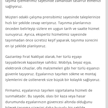
taşıma işlemlerimiz sayesinde zamandan tasarruf etmenizi
sağlıyoruz.
Müşteri odaklı çalışma prensibimiz sayesinde taleplerinize
hızlı bir şekilde cevap veriyoruz. Taşınma planlarınızı
önceden belirleyip sizlere en uygun tarih ve saatte hizmet
sunuyoruz. Ayrıca, ekspertiz hizmetimiz sayesinde
taşınmadan önce ücretsiz keşif yaparak, taşınma sürecini
en iyi şekilde planlıyoruz.
Gaziantep Fırat Nakliyat olarak, her türlü eşyayı
taşıyabilecek kapasiteye sahibiz. Mobilya, beyaz eşya,
elektronik cihazlar, ofis malzemeleri gibi her türlü eşyanızı
güvenle taşıyoruz. Eşyalarınızı taşırken sökme ve montaj
işlemlerini de üstlenerek size büyük bir kolaylık sağlıyoruz.
Firmamız, eşyalarınızı taşırken sigortalama hizmeti de
sunmaktadır. Bu sayede, olası bir kaza veya hasar
durumunda eşyalarınızın güvencesi altında olduğunu
bilerek taşınma sürecini daha huzurlu bir şekilde