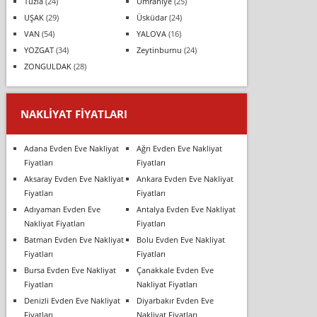
Tuzla
(24)
Ümraniye
(25)
UŞAK
(29)
Üsküdar
(24)
VAN
(54)
YALOVA
(16)
YOZGAT
(34)
Zeytinburnu
(24)
ZONGULDAK
(28)
NAKLIYAT FIYATLARI
Adana Evden Eve Nakliyat
Ağrı Evden Eve Nakliyat
Fiyatları
Fiyatları
Aksaray Evden Eve Nakliyat
Ankara Evden Eve Nakliyat
Fiyatları
Fiyatları
Adıyaman Evden Eve
Antalya Evden Eve Nakliyat
Nakliyat Fiyatları
Fiyatları
Batman Evden Eve Nakliyat
Bolu Evden Eve Nakliyat
Fiyatları
Fiyatları
Bursa Evden Eve Nakliyat
Çanakkale Evden Eve
Fiyatları
Nakliyat Fiyatları
Denizli Evden Eve Nakliyat
Diyarbakır Evden Eve
Fiyatları
Nakliyat Fiyatları