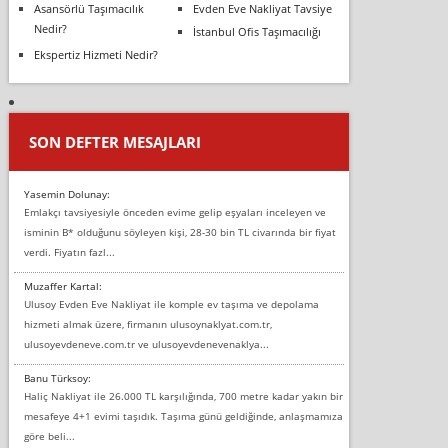
Asansörlü Taşımacılık
Evden Eve Nakliyat Tavsiye
Nedir?
İstanbul Ofis Taşımacılığı
Ekspertiz Hizmeti Nedir?
SON DEFTER MESAJLARI
Yasemin Dolunay:
Emlakçı tavsiyesiyle önceden evime gelip eşyaları inceleyen ve
isminin B* olduğunu söyleyen kişi, 28-30 bin TL civarında bir fiyat
verdi. Fiyatın fazl...
Muzaffer Kartal:
Ulusoy Evden Eve Nakliyat ile komple ev taşıma ve depolama
hizmeti almak üzere, firmanın ulusoynaklyat.com.tr,
ulusoyevdeneve.com.tr ve ulusoyevdenevenaklya...
Banu Türksoy:
Haliç Nakliyat ile 26.000 TL karşılığında, 700 metre kadar yakın bir
mesafeye 4+1 evimi taşıdık. Taşıma günü geldiğinde, anlaşmamıza
göre beli...