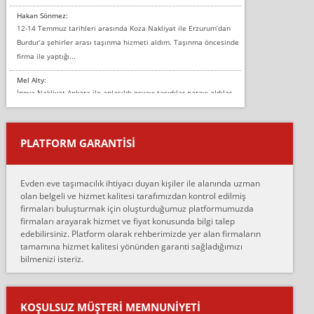
Hakan Sönmez:
12-14 Temmuz tarihleri arasında Koza Nakliyat ile Erzurum’dan
Burdur’a şehirler arası taşınma hizmeti aldım. Taşınma öncesinde
firma ile yaptığı...
Mel Alty:
İnova Nakliyat Ankara ile anlaşıldı eşyayı taşıdılar parayı aldılar.
Salon duvarına bir baktım birisi boydan alüminyum renkli bantı
yapıştırm...
PLATFORM GARANTİSİ
Murat:
Merhaba, bu firmayı bir arkadaş tavsiyesi üzerine tercih ettim,
hiçbir sıkıntı yaşanmayacağını ve kendilerinin çok titiz
Evden eve taşımacılık ihtiyacı duyan kişiler ile alanında uzman
çalıştıklarını, müş...
olan belgeli ve hizmet kalitesi tarafımızdan kontrol edilmiş
firmaları buluşturmak için oluşturduğumuz platformumuzda
Ahmet:
firmaları arayarak hizmet ve fiyat konusunda bilgi talep
Lüleburgaz güngünes evden eve naklyat eşyalarımı taşımak için
edebilirsiniz. Platform olarak rehberimizde yer alan firmaların
anlaştık sabah eve geldiklerinde de eşyalarımı düzgün şekilde
tamamına hizmet kalitesi yönünden garanti sağladığımızı
sarcaz demelerine r...
bilmenizi isteriz.
mehmet güldü:
Ankara ALİCANLAR NAKLİYAT Tutarsız ve ticari ahlak problemleri
var verdikleri fiyat teklifini arttırdılar. Sonrasında taşıma gününde
KOŞULSUZ MÜŞTERI MEMNUNIYETI
oldukça tutarsı...