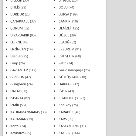
BİLECİK
(35)
BİNGÖL
(26)
BİTLİS
(29)
BOLU
(74)
BURDUR
(25)
BURSA
(199)
ÇANAKKALE
(37)
ÇANKIRI
(19)
ÇORUM
(32)
DENİZLİ
(125)
DİYARBAKIR
(95)
DÜZCE
(39)
EDİRNE
(49)
ELAZIĞ
(52)
ERZİNCAN
(14)
ERZURUM
(91)
Esenler
(25)
ESKİŞEHİR
(60)
Eyüp
(26)
Fatih
(24)
GAZİANTEP
(112)
Gaziosmanpaşa
(25)
GİRESUN
(47)
GÜMÜŞHANE
(18)
Güngören
(24)
HAKKARİ
(12)
HATAY
(50)
IĞDIR
(43)
ISPARTA
(82)
İSTANBUL
(3.522)
İZMİR
(551)
Kadıköy
(25)
KAHRAMANMARAŞ
(33)
KARABÜK
(40)
KARAMAN
(19)
KARS
(39)
Kartal
(24)
KASTAMONU
(31)
Kaynarca
(25)
KAYSERİ
(164)