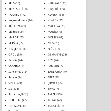
KİLİS
(13)
KIRIKKALE
(31)
KIRKLARELİ
(36)
KIRŞEHİR
(19)
KOCAELİ
(172)
KONYA
(168)
Küçükçekmece
(26)
Kurtköy
(25)
KÜTAHYA
(27)
MALATYA
(75)
Maltepe
(24)
MANİSA
(96)
MARDİN
(53)
MERSİN
(87)
MUĞLA
(65)
MUŞ
(20)
NEVŞEHİR
(28)
NİĞDE
(26)
ORDU
(35)
OSMANİYE
(24)
Pendik
(24)
RİZE
(24)
SAKARYA
(44)
SAMSUN
(77)
Sancaktepe
(24)
ŞANLIURFA
(70)
Sarıyer
(24)
SİİRT
(20)
SİNOP
(21)
ŞIRNAK
(25)
Şişli
(24)
SİVAS
(76)
Sultanbeyli
(24)
TALEP
(589)
TEKİRDAĞ
(47)
TOKAT
(48)
TRABZON
(45)
TUNCELİ
(16)