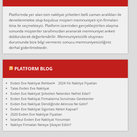
Erol:
Platformda yer alan tüm nakliyat şirketleri belli zaman aralıkları ile
Ankara Alicanlar naklyat tel 5465524025. 2600 TL'ye ankaradan
denetlenmekte olup koşulsuz müşteri memnuniyeti için firmaları
Konya ya Alicanlar naklyat la anlaştık bu şahıs evin taşınacağı gün
itina ile seçmekteyiz. Platform üzerinden gerçekleştirilen alaşma
fiyatın mazoto gele...
sonunda müşteriler tarafımızdan aranarak memnuniyet anketi
doldurularak değerlendirilir. Memnuniyetsizlik oluşması
Fatih kokmese:
durumunda bize bilgi vermeniz sonucu memnuniyetsizliğiniz
Diyarbakır dan eşyamı getirtmek için anlaştım sözleşme yaptım.
derhal giderilmektedir.
Son anda fiyat artırdılar.. mecburiyetten tasittim.. bu kişiler ağrılı
Ankara merk...
Ali:
PLATFORM BLOG
İzmir de evim naklyat diye bir firmaya ev taşıttık, çok pişman
olduk. Asansörlü dediler sonra uraya asansör kurulmaz dediler
Evden Eve Nakliyat Rehberi
2024 Yılı Nakliye Fiyatları
fark istediler. ortada asa...
Talas Evden Eve Nakliyat
Evden Eve Nakliyat Şirketleri Nelerden Nefret Eder?
Nimet:
Evden Eve Nakliyat Firmalarına Sorulması Gerekenler
Ben 2021 Ağustos ilk haftası Evimi taşıdım yani İstanbul'un bir
Evden Eve Nakliyat Dendiğinde Aklınıza Ne Gelir?
Mahallesi'nden bir başka Mahallesi'ne yani Ümraniye bölgesinde
Evden Eve Nakliyat Sigortası Neleri Kapsar?
oturuyorum önceleri ara...
2020 Evden Eve Nakliyat Fiyatları
İstanbul Evden Eve Nakliyat Yorumları
Nimet Köse:
Nakliye Firmaları Nereye Şikayet Edilir?
Merhaba ben 2021 Ağustos ilk haftası evimi Ümraniye'den Çok
yakın bir bölgeye taşıdım yeni Ümraniye'nin Mahallesi'ne