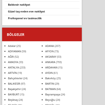
balıkesir nakliyat
güzel taş evden eve nakliyat
profesyonel ev tasi̇maci̇li̇k
BÖLGELER
Adalar
(25)
ADANA
(207)
ADIYAMAN
(59)
AFYON
(73)
AĞRI
(52)
AKSARAY
(53)
AMASYA
(33)
ANKARA
(793)
ANTALYA
(233)
ARDAHAN
(15)
ARTVİN
(19)
AYDIN
(61)
Bahçelievler
(24)
Bakırköy
(25)
BALIKESİR
(97)
BARTIN
(29)
Başakşehir
(24)
BATMAN
(64)
BAYBURT
(15)
Bayrampaşa
(24)
Beşiktaş
(24)
Beyoğlu
(24)