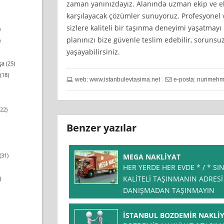
zaman yanınızdayız. Alanında uzman ekip ve ek
karşılayacak çözümler sunuyoruz. Profesyonel v
sizlere kaliteli bir taşınma deneyimi yaşatmayı
)
planınızı bize güvenle teslim edebilir, soruns
)
yaşayabilirsiniz.
şa
(25)
(18)
web: www.istanbulevtasima.net
e-posta:
nurimehm
22)
Benzer yazılar
(31)
MEGA NAKLİYAT
HER YERDE HER EVDE * / * SI
KALİTELİ TAŞINMANIN ADRESİ
)
DANIŞMADAN TAŞINMAYIN
İSTANBUL BOZDEMİR NAKLİ