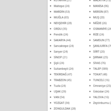
KÜTAHYA
(27)
MALATYA
(75)
Maltepe
(24)
MANİSA
(96)
MARDİN
(53)
MERSİN
(87)
MUĞLA
(65)
MUŞ
(20)
NEVŞEHİR
(28)
NİĞDE
(26)
ORDU
(35)
OSMANİYE
(24
Pendik
(24)
RİZE
(24)
SAKARYA
(44)
SAMSUN
(77)
Sancaktepe
(24)
ŞANLIURFA
(7
Sarıyer
(24)
SİİRT
(20)
SİNOP
(21)
ŞIRNAK
(25)
Şişli
(24)
SİVAS
(76)
Sultanbeyli
(24)
TALEP
(589)
TEKİRDAĞ
(47)
TOKAT
(48)
TRABZON
(45)
TUNCELİ
(16)
Tuzla
(24)
Ümraniye
(25)
UŞAK
(29)
Üsküdar
(24)
VAN
(54)
YALOVA
(16)
YOZGAT
(34)
Zeytinburnu
(
ZONGULDAK
(28)