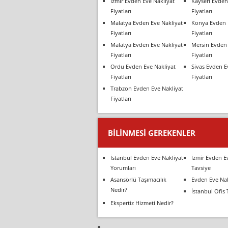
İzmir Evden Eve Nakliyat
Kayseri Evden
Fiyatları
Fiyatları
Malatya Evden Eve Nakliyat
Konya Evden 
Fiyatları
Fiyatları
Malatya Evden Eve Nakliyat
Mersin Evden 
Fiyatları
Fiyatları
Ordu Evden Eve Nakliyat
Sivas Evden E
Fiyatları
Fiyatları
Trabzon Evden Eve Nakliyat
Fiyatları
BILINMESI GEREKENLER
İstanbul Evden Eve Nakliyat
İzmir Evden E
Yorumları
Tavsiye
Asansörlü Taşımacılık
Evden Eve Nak
Nedir?
İstanbul Ofis 
Ekspertiz Hizmeti Nedir?