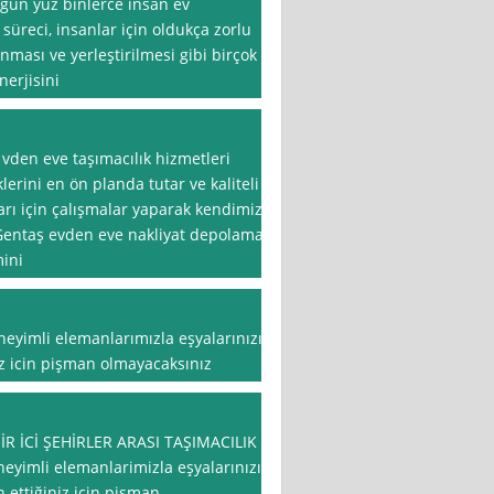
 gün yüz binlerce insan ev
süreci, insanlar için oldukça zorlu
ınması ve yerleştirilmesi gibi birçok
nerjisini
en eve taşımacılık hizmetleri
lerini en ön planda tutar ve kaliteli
rı için çalışmalar yaparak kendimizi
.Gentaş evden eve nakliyat depolama
mini
eneyimli elemanlarımızla eşyalarınızı
niz icin pişman olmayacaksınız
İR İCİ ŞEHİRLER ARASI TAŞIMACILIK
eneyimli elemanlarimizla eşyalarınızı
 ettiğiniz için pişman