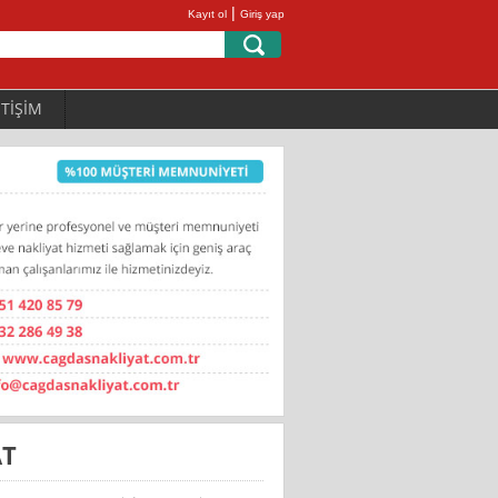
|
Kayıt ol
Giriş yap
ETİŞİM
AT