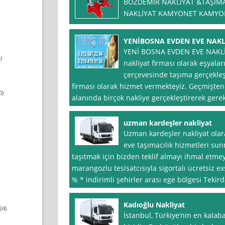
BOZDEMİR NAKLİYAT &TAŞIMAC
NAKLİYAT KAMYONET KAMYO
YENİBOSNA EVDEN EVE NAKL
YENİ BOSNA EVDEN EVE NAKLİYAT
)
nakliyat firması olarak eşyalar
çerçevesinde taşıma gerçekleş
firması olarak hizmet vermekteyiz. Geçmişte
0)
alanında birçok nakliye gerçekleştirerek gerek
uzman kardeşler nakliyat
Uzman kardeşler nakliyat olar
eve taşımacılık hizmetleri sun
taşıtmak için bizden teklif almayı ihmal etm
marangozlu tesisatcısıyla sigortalı ücretsiz
% * indirimli şehirler arası ege bölgesi Tekir
Kadıoğlu Nakliyat
24)
İstanbul, Türkiye’nin en kalaba