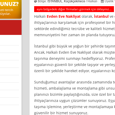
Bölge:
İSTANBUL
,
Küçükçekmece
/ Halkalı
Üyelik 
aynı bölgedeki diğer firmaları görmek için tıklayınız...
Halkalı
Evden Eve Nakliyat
olarak,
İstanbul
ve 
ihtiyaçlarınızı karşılamak için profesyonel bir 
sektörde edindiğimiz tecrübe ve kaliteli hizmet
memnuniyetini her zaman ön planda tutuyoru
İstanbul gibi büyük ve yoğun bir şehirde taşınm
Ancak, Halkalı Evden Eve Nakliyat olarak müşte
taşınma deneyimi sunmayı hedefliyoruz. Profes
eşyalarınızı güvenli bir şekilde taşıyor ve yerle
özenli bir şekilde hareket ediyor, eşyalarınızı k
Sunduğumuz avantajlar arasında zamanında tesl
hizmeti, ambalajlama ve montajlama gibi unsu
planınızı bizimle paylaştığınızda, size özel bir
ihtiyaçlarınıza uygun çözümler sunuyoruz. Eşy
taşıma işlemine, yerleştirme ve montajlamaya
güvenilir bir hizmet sunuyoruz.