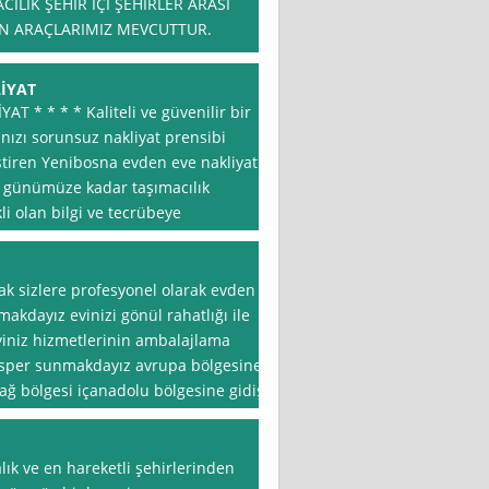
ILIK ŞEHİR İÇİ ŞEHİRLER ARASI
N ARAÇLARIMIZ MEVCUTTUR.
İYAT
 * * * * Kaliteli ve güvenilir bir
ınızı sorunsuz nakliyat prensibi
tiren Yenibosna evden eve nakliyat
n günümüze kadar taşımacılık
li olan bilgi ve tecrübeye
ak sizlere profesyonel olarak evden
makdayız evinizi gönül rahatlığı ile
eyiniz hizmetlerinin ambalajlama
 exsper sunmakdayız avrupa bölgesine
dağ bölgesi içanadolu bölgesine gidiş
lık ve en hareketli şehirlerinden