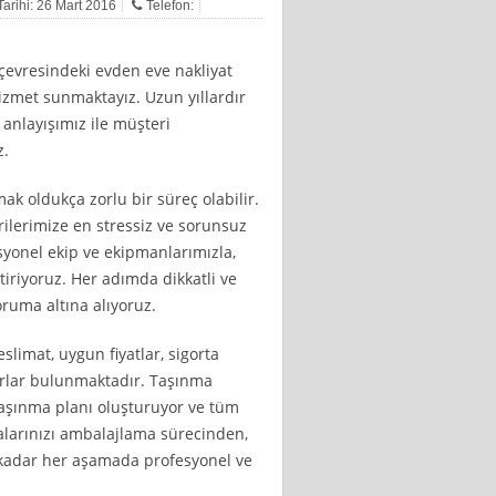
Tarihi: 26 Mart 2016
Telefon:
çevresindeki evden eve nakliyat
hizmet sunmaktayız. Uzun yıllardır
 anlayışımız ile müşteri
z.
ak oldukça zorlu bir süreç olabilir.
rilerimize en stressiz ve sorunsuz
yonel ekip ve ekipmanlarımızla,
ştiriyoruz. Her adımda dikkatli ve
oruma altına alıyoruz.
imat, uygun fiyatlar, sigorta
rlar bulunmaktadır. Taşınma
 taşınma planı oluşturuyor ve tüm
alarınızı ambalajlama sürecinden,
 kadar her aşamada profesyonel ve