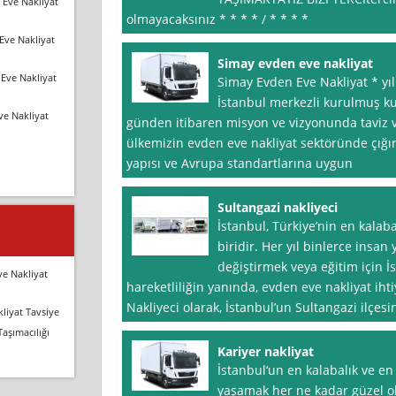
 Eve Nakliyat
olmayacaksınız * * * * / * * * *
Eve Nakliyat
Simay evden eve nakliyat
Eve Nakliyat
Simay Evden Eve Nakliyat * yı
İstanbul merkezli kurulmuş ku
ve Nakliyat
günden itibaren misyon ve vizyonunda taviz
ülkemizin evden eve nakliyat sektöründe çığır
yapısı ve Avrupa standartlarına uygun
Sultangazi nakliyeci
İstanbul, Türkiye’nin en kalaba
biridir. Her yıl binlerce insan
değiştirmek veya eğitim için İ
ve Nakliyat
hareketliliğin yanında, evden eve nakliyat iht
Nakliyeci olarak, İstanbul’un Sultangazi ilçesin
liyat Tavsiye
Taşımacılığı
Kariyer nakliyat
İstanbul‘un en kalabalık ve en
yaşamak her ne kadar güzel ol