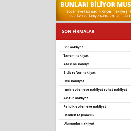
SON FİRMALAR
bor nakliyat
tanem nakliyat
ataşehi̇r nakli̇ye
bi̇tli̇s reftur nakli̇yat
uslu nakliyat
i̇zmir evden eve nakliyat rohat nakli̇yat
ak-tur nakliyat
pendi̇k evden eve nakli̇yat
hendek taşimacilik
ulumanlar nakliyat