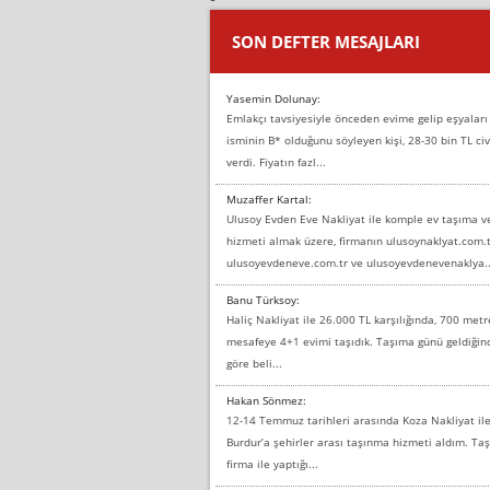
SON DEFTER MESAJLARI
Yasemin Dolunay:
Emlakçı tavsiyesiyle önceden evime gelip eşyaları
isminin B* olduğunu söyleyen kişi, 28-30 bin TL civ
verdi. Fiyatın fazl...
Muzaffer Kartal:
Ulusoy Evden Eve Nakliyat ile komple ev taşıma 
hizmeti almak üzere, firmanın ulusoynaklyat.com.t
ulusoyevdeneve.com.tr ve ulusoyevdenevenaklya..
Banu Türksoy:
Haliç Nakliyat ile 26.000 TL karşılığında, 700 metr
mesafeye 4+1 evimi taşıdık. Taşıma günü geldiği
göre beli...
Hakan Sönmez:
12-14 Temmuz tarihleri arasında Koza Nakliyat il
Burdur’a şehirler arası taşınma hizmeti aldım. T
firma ile yaptığı...