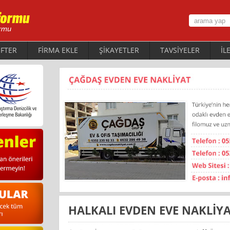
FTER
FİRMA EKLE
ŞİKAYETLER
TAVSİYELER
İL
HALKALI EVDEN EVE NAKLİY