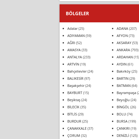
BÖLGELER
Adalar
(25)
ADANA
(207)
ADIYAMAN
(59)
AFYON
(73)
AĞRI
(52)
AKSARAY
(53)
AMASYA
(33)
ANKARA
(793)
ANTALYA
(233)
ARDAHAN
(15
ARTVİN
(19)
AYDIN
(61)
Bahçelievler
(24)
Bakırköy
(25)
BALIKESİR
(97)
BARTIN
(29)
Başakşehir
(24)
BATMAN
(64)
BAYBURT
(15)
Bayrampaşa
(
Beşiktaş
(24)
Beyoğlu
(24)
BİLECİK
(35)
BİNGÖL
(26)
BİTLİS
(29)
BOLU
(74)
BURDUR
(25)
BURSA
(199)
ÇANAKKALE
(37)
ÇANKIRI
(19)
ÇORUM
(32)
DENİZLİ
(125)