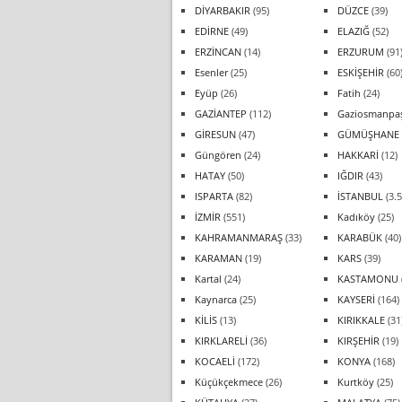
DİYARBAKIR
(95)
DÜZCE
(39)
EDİRNE
(49)
ELAZIĞ
(52)
ERZİNCAN
(14)
ERZURUM
(91
Esenler
(25)
ESKİŞEHİR
(60
Eyüp
(26)
Fatih
(24)
GAZİANTEP
(112)
Gaziosmanpa
GİRESUN
(47)
GÜMÜŞHANE
Güngören
(24)
HAKKARİ
(12)
HATAY
(50)
IĞDIR
(43)
ISPARTA
(82)
İSTANBUL
(3.5
İZMİR
(551)
Kadıköy
(25)
KAHRAMANMARAŞ
(33)
KARABÜK
(40)
KARAMAN
(19)
KARS
(39)
Kartal
(24)
KASTAMONU
Kaynarca
(25)
KAYSERİ
(164)
KİLİS
(13)
KIRIKKALE
(31
KIRKLARELİ
(36)
KIRŞEHİR
(19)
KOCAELİ
(172)
KONYA
(168)
Küçükçekmece
(26)
Kurtköy
(25)