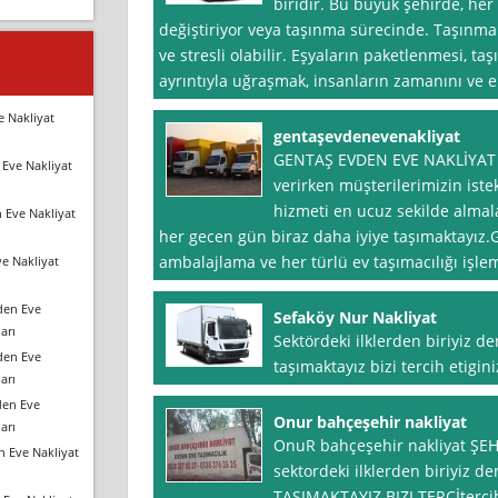
biridir. Bu büyük şehirde, her
değiştiriyor veya taşınma sürecinde. Taşınma 
ve stresli olabilir. Eşyaların paketlenmesi, taş
ayrıntıyla uğraşmak, insanların zamanını ve e
e Nakliyat
gentaşevdenevenakliyat
GENTAŞ EVDEN EVE NAKLİYAT vd
Eve Nakliyat
verirken müşterilerimizin istek
hizmeti en ucuz sekilde almala
 Eve Nakliyat
her gecen gün biraz daha iyiye taşımaktayız
ambalajlama ve her türlü ev taşımacılığı işle
e Nakliyat
den Eve
Sefaköy Nur Nakliyat
arı
Sektördeki ilklerden biriyiz d
den Eve
taşımaktayız bizi tercih etigi
arı
den Eve
Onur bahçeşehir nakliyat
arı
OnuR bahçeşehir nakliyat ŞEH
n Eve Nakliyat
sektordeki ilklerden biriyiz d
TAŞIMAKTAYIZ BIZI TERCİtercih