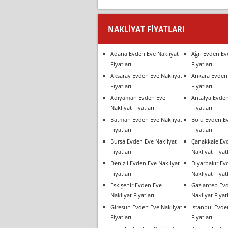
NAKLIYAT FIYATLARI
Adana Evden Eve Nakliyat
Ağrı Evden Ev
Fiyatları
Fiyatları
Aksaray Evden Eve Nakliyat
Ankara Evden 
Fiyatları
Fiyatları
Adıyaman Evden Eve
Antalya Evden
Nakliyat Fiyatları
Fiyatları
Batman Evden Eve Nakliyat
Bolu Evden Ev
Fiyatları
Fiyatları
Bursa Evden Eve Nakliyat
Çanakkale Ev
Fiyatları
Nakliyat Fiyatl
Denizli Evden Eve Nakliyat
Diyarbakır Ev
Fiyatları
Nakliyat Fiyatl
Eskişehir Evden Eve
Gaziantep Ev
Nakliyat Fiyatları
Nakliyat Fiyatl
Giresun Evden Eve Nakliyat
İstanbul Evde
Fiyatları
Fiyatları