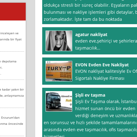
oldukça stresli bir süreç olabilir. Eşyaların p
bulunması ve nakliye işlemleri gibi detaylar, 
zorlamaktadır. İşte tam da bu noktada
 inceleyen ve
agatur nakliyat
arında bir fiyat
evden eve,şehiriçi ve şehirlerar
taşımacılık…
ve depolama
EVON Evden Eve Nakliyat
r,
EVON nakliyat kalitesiyle Ev O
.
Sigortalı Nakliye Firması
e kadar yakın bir
Şişli ev taşıma
nde, anlaşmamıza
Şişli Ev Taşıma olarak, İstanbu
hizmet sunan öncü bir evden ev
verdiği deneyim ve uzmanlıkla
e Erzurum’dan
en sorunsuz ve hızlı şekilde tamamlamaların
aşınma öncesinde
arasında evden eve taşımacılık, ofis taşımacı
hizmetleri