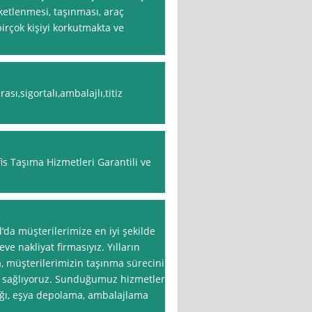
aketlenmesi, taşınması, araç
birçok kişiyi korkutmakta ve
ası,sigortalı,ambalajlı,titiz
fis Taşıma Hizmetleri Garantili ve
l‘da müşterilerimize en iyi şekilde
e nakliyat firmasıyız. Yılların
, müşterilerimizin taşınma sürecini
ı sağlıyoruz. Sunduğumuz hizmetler
lığı, eşya depolama, ambalajlama