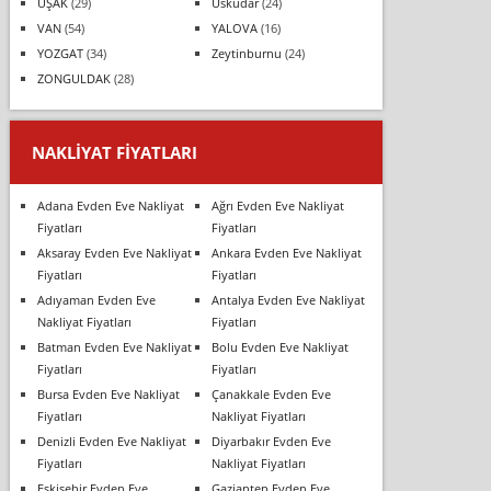
UŞAK
(29)
Üsküdar
(24)
VAN
(54)
YALOVA
(16)
YOZGAT
(34)
Zeytinburnu
(24)
ZONGULDAK
(28)
NAKLIYAT FIYATLARI
Adana Evden Eve Nakliyat
Ağrı Evden Eve Nakliyat
Fiyatları
Fiyatları
Aksaray Evden Eve Nakliyat
Ankara Evden Eve Nakliyat
Fiyatları
Fiyatları
Adıyaman Evden Eve
Antalya Evden Eve Nakliyat
Nakliyat Fiyatları
Fiyatları
Batman Evden Eve Nakliyat
Bolu Evden Eve Nakliyat
Fiyatları
Fiyatları
Bursa Evden Eve Nakliyat
Çanakkale Evden Eve
Fiyatları
Nakliyat Fiyatları
Denizli Evden Eve Nakliyat
Diyarbakır Evden Eve
Fiyatları
Nakliyat Fiyatları
Eskişehir Evden Eve
Gaziantep Evden Eve