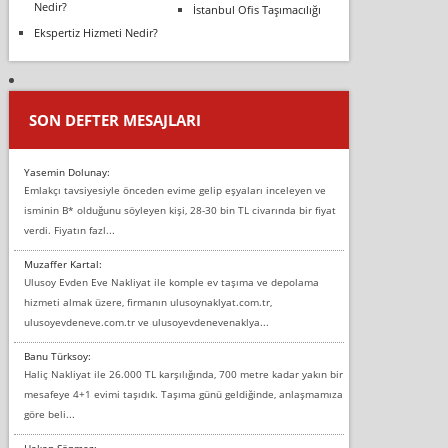
Nedir?
İstanbul Ofis Taşımacılığı
Ekspertiz Hizmeti Nedir?
SON DEFTER MESAJLARI
Yasemin Dolunay:
Emlakçı tavsiyesiyle önceden evime gelip eşyaları inceleyen ve
isminin B* olduğunu söyleyen kişi, 28-30 bin TL civarında bir fiyat
verdi. Fiyatın fazl...
Muzaffer Kartal:
Ulusoy Evden Eve Nakliyat ile komple ev taşıma ve depolama
hizmeti almak üzere, firmanın ulusoynaklyat.com.tr,
ulusoyevdeneve.com.tr ve ulusoyevdenevenaklya...
Banu Türksoy:
Haliç Nakliyat ile 26.000 TL karşılığında, 700 metre kadar yakın bir
mesafeye 4+1 evimi taşıdık. Taşıma günü geldiğinde, anlaşmamıza
göre beli...
Hakan Sönmez: