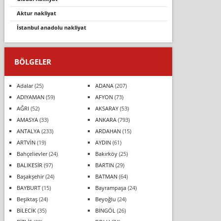
aktur nakliyat
i̇stanbul anadolu nakliyat
BÖLGELER
Adalar
(25)
ADANA
(207)
ADIYAMAN
(59)
AFYON
(73)
AĞRI
(52)
AKSARAY
(53)
AMASYA
(33)
ANKARA
(793)
ANTALYA
(233)
ARDAHAN
(15)
ARTVİN
(19)
AYDIN
(61)
Bahçelievler
(24)
Bakırköy
(25)
BALIKESİR
(97)
BARTIN
(29)
Başakşehir
(24)
BATMAN
(64)
BAYBURT
(15)
Bayrampaşa
(24)
Beşiktaş
(24)
Beyoğlu
(24)
BİLECİK
(35)
BİNGÖL
(26)