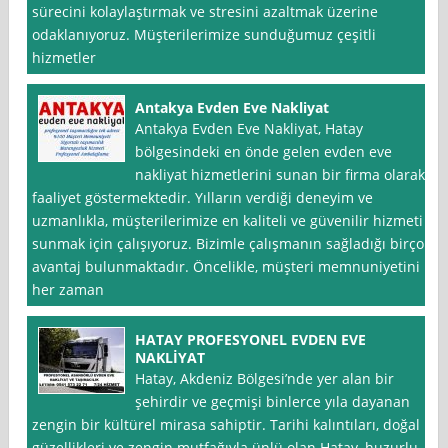
sürecini kolaylaştırmak ve stresini azaltmak üzerine
odaklanıyoruz. Müşterilerimize sunduğumuz çeşitli
hizmetler
Antakya Evden Eve Nakliyat
Antakya Evden Eve Nakliyat, Hatay
bölgesindeki en önde gelen evden eve
nakliyat hizmetlerini sunan bir firma olarak
faaliyet göstermektedir. Yılların verdiği deneyim ve
uzmanlıkla, müşterilerimize en kaliteli ve güvenilir hizmeti
sunmak için çalışıyoruz. Bizimle çalışmanın sağladığı birçok
avantaj bulunmaktadır. Öncelikle, müşteri memnuniyetini
her zaman
HATAY PROFESYONEL EVDEN EVE
NAKLİYAT
Hatay, Akdeniz Bölgesi’nde yer alan bir
şehirdir ve geçmişi binlerce yıla dayanan
zengin bir kültürel mirasa sahiptir. Tarihi kalıntıları, doğal
güzellikleri ve zengin mutfağıyla ünlü olan Hatay, huzurlu