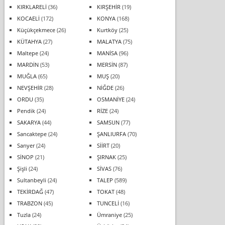
KIRKLARELİ
(36)
KIRŞEHİR
(19)
KOCAELİ
(172)
KONYA
(168)
Küçükçekmece
(26)
Kurtköy
(25)
KÜTAHYA
(27)
MALATYA
(75)
Maltepe
(24)
MANİSA
(96)
MARDİN
(53)
MERSİN
(87)
MUĞLA
(65)
MUŞ
(20)
NEVŞEHİR
(28)
NİĞDE
(26)
ORDU
(35)
OSMANİYE
(24)
Pendik
(24)
RİZE
(24)
SAKARYA
(44)
SAMSUN
(77)
Sancaktepe
(24)
ŞANLIURFA
(70)
Sarıyer
(24)
SİİRT
(20)
SİNOP
(21)
ŞIRNAK
(25)
Şişli
(24)
SİVAS
(76)
Sultanbeyli
(24)
TALEP
(589)
TEKİRDAĞ
(47)
TOKAT
(48)
TRABZON
(45)
TUNCELİ
(16)
Tuzla
(24)
Ümraniye
(25)