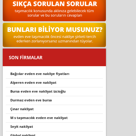
SON FİRMALAR
bağcılar evden eve nakliye fiyatları
alperen evden eve nakli̇yat
bursa evden eve nakli̇yat i̇zci̇oğlu
durmaz evden eve bursa
çınar nakliyat
m s taşimacilik evden eve nakli̇yat
seyit nakliyat
global nakli̇yat