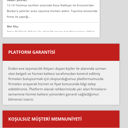
12-14 Temmuz tarihleri arasında Koza Nakliyat ile Erzurum’dan
Burdur’a şehirler arası taşınma hizmeti aldım. Taşınma öncesinde
firma ile yaptığı...
Mel Alty:
İnova Nakliyat Ankara ile anlaşıldı eşyayı taşıdılar parayı aldılar.
Salon duvarına bir baktım birisi boydan alüminyum renkli bantı
yapıştırm...
PLATFORM GARANTİSİ
Murat:
Merhaba, bu firmayı bir arkadaş tavsiyesi üzerine tercih ettim,
hiçbir sıkıntı yaşanmayacağını ve kendilerinin çok titiz
Evden eve taşımacılık ihtiyacı duyan kişiler ile alanında uzman
çalıştıklarını, müş...
olan belgeli ve hizmet kalitesi tarafımızdan kontrol edilmiş
firmaları buluşturmak için oluşturduğumuz platformumuzda
Ahmet:
firmaları arayarak hizmet ve fiyat konusunda bilgi talep
Lüleburgaz güngünes evden eve naklyat eşyalarımı taşımak için
edebilirsiniz. Platform olarak rehberimizde yer alan firmaların
anlaştık sabah eve geldiklerinde de eşyalarımı düzgün şekilde
tamamına hizmet kalitesi yönünden garanti sağladığımızı
sarcaz demelerine r...
bilmenizi isteriz.
mehmet güldü:
Ankara ALİCANLAR NAKLİYAT Tutarsız ve ticari ahlak problemleri
var verdikleri fiyat teklifini arttırdılar. Sonrasında taşıma gününde
KOŞULSUZ MÜŞTERI MEMNUNIYETI
oldukça tutarsı...