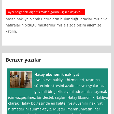
aynı bölgedeki diğer firmaları görmek için tıklayınız...
hassa nakliye olarak Hatıraların bulunduğu araçlarımızla ve
hatıraların olduğu müşterilerimizle sizde bizim ailemize
katılın.
Benzer yazılar
Hatay ekonomik nakliyat
Evden eve nakliyat hizmetleri, taşınma
sürecinin stresini azaltmak ve eşyalarınızı
güvenli bir şekilde yeni adresinize taşımak
için vazgeçilmez bir destek sağlar. Hatay Ekonomik Nakliyat
olarak, Hatay bölgesinde en kaliteli ve güvenilir nakliyat
hizmetlerini sunmaktayız. Müşteri memnuniyetini her