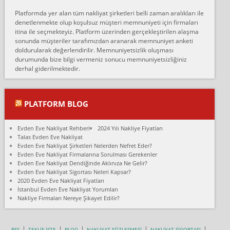
Erol:
Platformda yer alan tüm nakliyat şirketleri belli zaman aralıkları ile
Ankara Alicanlar naklyat tel 5465524025. 2600 TL'ye ankaradan
denetlenmekte olup koşulsuz müşteri memnuniyeti için firmaları
Konya ya Alicanlar naklyat la anlaştık bu şahıs evin taşınacağı gün
itina ile seçmekteyiz. Platform üzerinden gerçekleştirilen alaşma
fiyatın mazoto gele...
sonunda müşteriler tarafımızdan aranarak memnuniyet anketi
doldurularak değerlendirilir. Memnuniyetsizlik oluşması
Fatih kokmese:
durumunda bize bilgi vermeniz sonucu memnuniyetsizliğiniz
Diyarbakır dan eşyamı getirtmek için anlaştım sözleşme yaptım.
derhal giderilmektedir.
Son anda fiyat artırdılar.. mecburiyetten tasittim.. bu kişiler ağrılı
Ankara merk...
Ali:
PLATFORM BLOG
İzmir de evim naklyat diye bir firmaya ev taşıttık, çok pişman
olduk. Asansörlü dediler sonra uraya asansör kurulmaz dediler
Evden Eve Nakliyat Rehberi
2024 Yılı Nakliye Fiyatları
fark istediler. ortada asa...
Talas Evden Eve Nakliyat
Evden Eve Nakliyat Şirketleri Nelerden Nefret Eder?
Nimet:
Evden Eve Nakliyat Firmalarına Sorulması Gerekenler
Ben 2021 Ağustos ilk haftası Evimi taşıdım yani İstanbul'un bir
Evden Eve Nakliyat Dendiğinde Aklınıza Ne Gelir?
Mahallesi'nden bir başka Mahallesi'ne yani Ümraniye bölgesinde
Evden Eve Nakliyat Sigortası Neleri Kapsar?
oturuyorum önceleri ara...
2020 Evden Eve Nakliyat Fiyatları
İstanbul Evden Eve Nakliyat Yorumları
Nimet Köse:
Nakliye Firmaları Nereye Şikayet Edilir?
Merhaba ben 2021 Ağustos ilk haftası evimi Ümraniye'den Çok
yakın bir bölgeye taşıdım yeni Ümraniye'nin Mahallesi'ne
Hancıoğlu naklyatla taşındım...
RSS
TEKLİF İSTE
BLOG
NAKLİYAT SÖZLEŞMESİ
NAKLİYAT SİGORTASI