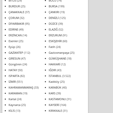
BİTLİS
(29)
BOLU
(74)
BURDUR
(25)
BURSA
(199)
ÇANAKKALE
(37)
ÇANKIRI
(19)
ÇORUM
(32)
DENİZLİ
(125)
DİYARBAKIR
(95)
DÜZCE
(39)
EDİRNE
(49)
ELAZIĞ
(52)
ERZİNCAN
(14)
ERZURUM
(91)
Esenler
(25)
ESKİŞEHİR
(60)
Eyüp
(26)
Fatih
(24)
GAZİANTEP
(112)
Gaziosmanpaşa
(25)
GİRESUN
(47)
GÜMÜŞHANE
(18)
Güngören
(24)
HAKKARİ
(12)
HATAY
(50)
IĞDIR
(43)
ISPARTA
(82)
İSTANBUL
(3.522)
İZMİR
(551)
Kadıköy
(25)
KAHRAMANMARAŞ
(33)
KARABÜK
(40)
KARAMAN
(19)
KARS
(39)
Kartal
(24)
KASTAMONU
(31)
Kaynarca
(25)
KAYSERİ
(164)
KİLİS
(13)
KIRIKKALE
(31)