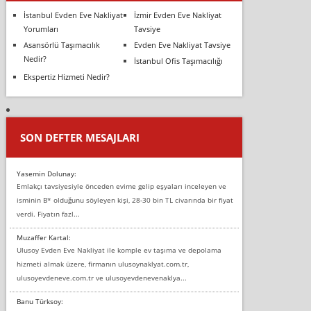
İstanbul Evden Eve Nakliyat
İzmir Evden Eve Nakliyat
Yorumları
Tavsiye
Asansörlü Taşımacılık
Evden Eve Nakliyat Tavsiye
Nedir?
İstanbul Ofis Taşımacılığı
Ekspertiz Hizmeti Nedir?
SON DEFTER MESAJLARI
Yasemin Dolunay:
Emlakçı tavsiyesiyle önceden evime gelip eşyaları inceleyen ve
isminin B* olduğunu söyleyen kişi, 28-30 bin TL civarında bir fiyat
verdi. Fiyatın fazl...
Muzaffer Kartal:
Ulusoy Evden Eve Nakliyat ile komple ev taşıma ve depolama
hizmeti almak üzere, firmanın ulusoynaklyat.com.tr,
ulusoyevdeneve.com.tr ve ulusoyevdenevenaklya...
Banu Türksoy: