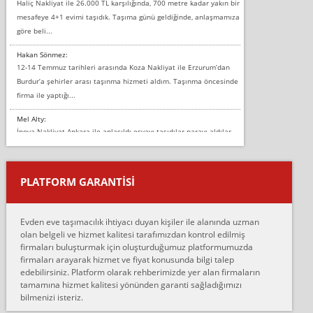
Haliç Nakliyat ile 26.000 TL karşılığında, 700 metre kadar yakın bir
mesafeye 4+1 evimi taşıdık. Taşıma günü geldiğinde, anlaşmamıza
göre beli...
Hakan Sönmez:
12-14 Temmuz tarihleri arasında Koza Nakliyat ile Erzurum’dan
Burdur’a şehirler arası taşınma hizmeti aldım. Taşınma öncesinde
firma ile yaptığı...
Mel Alty:
İnova Nakliyat Ankara ile anlaşıldı eşyayı taşıdılar parayı aldılar.
Salon duvarına bir baktım birisi boydan alüminyum renkli bantı
yapıştırm...
PLATFORM GARANTİSİ
Murat:
Merhaba, bu firmayı bir arkadaş tavsiyesi üzerine tercih ettim,
hiçbir sıkıntı yaşanmayacağını ve kendilerinin çok titiz
Evden eve taşımacılık ihtiyacı duyan kişiler ile alanında uzman
çalıştıklarını, müş...
olan belgeli ve hizmet kalitesi tarafımızdan kontrol edilmiş
firmaları buluşturmak için oluşturduğumuz platformumuzda
Ahmet:
firmaları arayarak hizmet ve fiyat konusunda bilgi talep
Lüleburgaz güngünes evden eve naklyat eşyalarımı taşımak için
edebilirsiniz. Platform olarak rehberimizde yer alan firmaların
anlaştık sabah eve geldiklerinde de eşyalarımı düzgün şekilde
tamamına hizmet kalitesi yönünden garanti sağladığımızı
sarcaz demelerine r...
bilmenizi isteriz.
mehmet güldü: