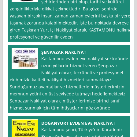
şehirlerinden biri olup, tarihi ve kültürel
zenginlikleriyle dikkat çekmektedir. Bu güzel şehirde
yaşayan birçok insan, zaman zaman evlerini başka bir yere
taşımak zorunda kalabilmektedir. İşte bu noktada devreye
giren Taşkıran Yurt Içi Nakliyat olarak, KASTAMONU halkına
profesyonel ve güvenilir evden
ŞENPAZAR NAKLİYAT
Kastamonu evden eve nakliyat sektöründe
uzun yıllardır hizmet veren Şenpazar
Nakliyat olarak, tecrübeli ve profesyonel
ekibimizle kaliteli nakliyat hizmetleri sunmaktayız.
Sunduğumuz avantajlar ve hizmetlerle müşterilerimizin
memnuniyetini en üst seviyede tutmayı hedeflemekteyiz.
Şenpazar Nakliyat olarak, müşterilerimize birinci sınıf
hizmet sunmak için tüm ihtiyaçlarını göz önünde
DOĞANYURT EVDEN EVE NAKLİYAT
Kastamonu şehri, Türkiye’nin Karadeniz
Bölgesi’nde yer alan ve tarihi ve kültürel