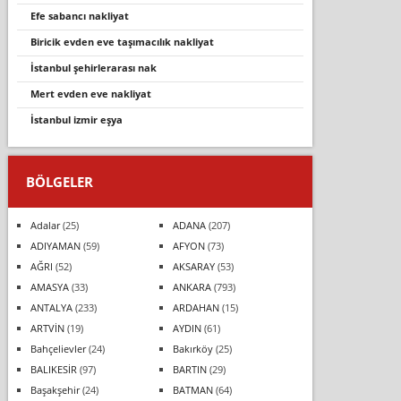
efe sabancı nakliyat
bi̇ri̇ci̇k evden eve taşimacilik nakli̇yat
i̇stanbul şehirlerarası nak
mert evden eve nakliyat
i̇stanbul i̇zmi̇r eşya
BÖLGELER
Adalar
(25)
ADANA
(207)
ADIYAMAN
(59)
AFYON
(73)
AĞRI
(52)
AKSARAY
(53)
AMASYA
(33)
ANKARA
(793)
ANTALYA
(233)
ARDAHAN
(15)
ARTVİN
(19)
AYDIN
(61)
Bahçelievler
(24)
Bakırköy
(25)
BALIKESİR
(97)
BARTIN
(29)
Başakşehir
(24)
BATMAN
(64)