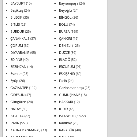
BAYBURT
(15)
Bayrampaşa
(24)
Beşiktaş
(24)
Beyoğlu
(24)
BİLECİK
(35)
BİNGÖL
(26)
BİTLİS
(29)
BOLU
(74)
BURDUR
(25)
BURSA
(199)
ÇANAKKALE
(37)
ÇANKIRI
(19)
ÇORUM
(32)
DENİZLİ
(125)
DİYARBAKIR
(95)
DÜZCE
(39)
EDİRNE
(49)
ELAZIĞ
(52)
ERZİNCAN
(14)
ERZURUM
(91)
Esenler
(25)
ESKİŞEHİR
(60)
Eyüp
(26)
Fatih
(24)
GAZİANTEP
(112)
Gaziosmanpaşa
(25)
GİRESUN
(47)
GÜMÜŞHANE
(18)
Güngören
(24)
HAKKARİ
(12)
HATAY
(50)
IĞDIR
(43)
ISPARTA
(82)
İSTANBUL
(3.522)
İZMİR
(551)
Kadıköy
(25)
KAHRAMANMARAŞ
(33)
KARABÜK
(40)
KARAMAN
(19)
KARS
(39)