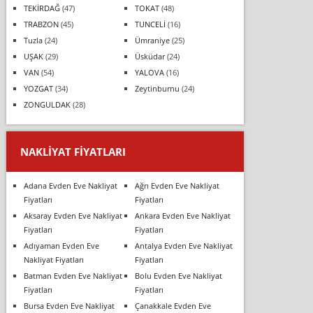
TEKİRDAĞ
(47)
TOKAT
(48)
TRABZON
(45)
TUNCELİ
(16)
Tuzla
(24)
Ümraniye
(25)
UŞAK
(29)
Üsküdar
(24)
VAN
(54)
YALOVA
(16)
YOZGAT
(34)
Zeytinburnu
(24)
ZONGULDAK
(28)
NAKLIYAT FIYATLARI
Adana Evden Eve Nakliyat
Ağrı Evden Eve Nakliyat
Fiyatları
Fiyatları
Aksaray Evden Eve Nakliyat
Ankara Evden Eve Nakliyat
Fiyatları
Fiyatları
Adıyaman Evden Eve
Antalya Evden Eve Nakliyat
Nakliyat Fiyatları
Fiyatları
Batman Evden Eve Nakliyat
Bolu Evden Eve Nakliyat
Fiyatları
Fiyatları
Bursa Evden Eve Nakliyat
Çanakkale Evden Eve