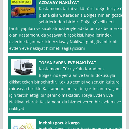
AZDAVAY NAKLİYAT
Kastamonu, tarihi ve kültürel değerleriyle ön
plana çıkan, Karadeniz Bölgesi’nin en gözde
şehirlerinden biridir. Doğal güzellikleri,
tarihi yapıları ve sıcak atmosferiyle adeta bir cazibe merkezi
olan Kastamonu’da yaşayan birçok kişi, hayallerindeki
evlerine taşınmak için Azdavay Nakli̇yat gibi güvenilir bir
evden eve nakliyat hizmeti sağlayıcısını
TOSYA EVDEN EVE NAKLİYAT
Kastamonu, Türkiye’nin Karadeniz
Bölgesi’nde yer alan ve tarihi dokusuyla
dikkat çeken bir şehirdir. Köklü geçmişi ve zengin kültürel
mirasıyla birlikte Kastamonu, her yıl birçok insanın yaşamak
için tercih ettiği bir şehir olmaktadır. Tosya Evden Eve
Nakliyat olarak, Kastamonu’da hizmet veren bir evden eve
nakliyat
inebolu gocuk kargo
Inebolu Gocuk Kargo, Kastamonu’nun önde