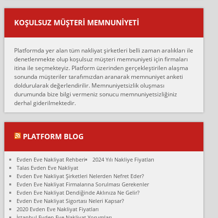
Ankara ALİCANLAR NAKLİYAT Tutarsız ve ticari ahlak problemleri
var verdikleri fiyat teklifini arttırdılar. Sonrasında taşıma gününde
KOŞULSUZ MÜŞTERI MEMNUNIYETI
oldukça tutarsı...
Erol:
Platformda yer alan tüm nakliyat şirketleri belli zaman aralıkları ile
Ankara Alicanlar naklyat tel 5465524025. 2600 TL'ye ankaradan
denetlenmekte olup koşulsuz müşteri memnuniyeti için firmaları
Konya ya Alicanlar naklyat la anlaştık bu şahıs evin taşınacağı gün
itina ile seçmekteyiz. Platform üzerinden gerçekleştirilen alaşma
fiyatın mazoto gele...
sonunda müşteriler tarafımızdan aranarak memnuniyet anketi
doldurularak değerlendirilir. Memnuniyetsizlik oluşması
Fatih kokmese:
durumunda bize bilgi vermeniz sonucu memnuniyetsizliğiniz
Diyarbakır dan eşyamı getirtmek için anlaştım sözleşme yaptım.
derhal giderilmektedir.
Son anda fiyat artırdılar.. mecburiyetten tasittim.. bu kişiler ağrılı
Ankara merk...
Ali:
PLATFORM BLOG
İzmir de evim naklyat diye bir firmaya ev taşıttık, çok pişman
olduk. Asansörlü dediler sonra uraya asansör kurulmaz dediler
Evden Eve Nakliyat Rehberi
2024 Yılı Nakliye Fiyatları
fark istediler. ortada asa...
Talas Evden Eve Nakliyat
Evden Eve Nakliyat Şirketleri Nelerden Nefret Eder?
Nimet:
Evden Eve Nakliyat Firmalarına Sorulması Gerekenler
Ben 2021 Ağustos ilk haftası Evimi taşıdım yani İstanbul'un bir
Evden Eve Nakliyat Dendiğinde Aklınıza Ne Gelir?
Mahallesi'nden bir başka Mahallesi'ne yani Ümraniye bölgesinde
Evden Eve Nakliyat Sigortası Neleri Kapsar?
oturuyorum önceleri ara...
2020 Evden Eve Nakliyat Fiyatları
İstanbul Evden Eve Nakliyat Yorumları