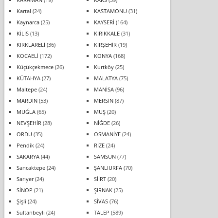
Kartal
(24)
KASTAMONU
(31)
Kaynarca
(25)
KAYSERİ
(164)
KİLİS
(13)
KIRIKKALE
(31)
KIRKLARELİ
(36)
KIRŞEHİR
(19)
KOCAELİ
(172)
KONYA
(168)
Küçükçekmece
(26)
Kurtköy
(25)
KÜTAHYA
(27)
MALATYA
(75)
Maltepe
(24)
MANİSA
(96)
MARDİN
(53)
MERSİN
(87)
MUĞLA
(65)
MUŞ
(20)
NEVŞEHİR
(28)
NİĞDE
(26)
ORDU
(35)
OSMANİYE
(24)
Pendik
(24)
RİZE
(24)
SAKARYA
(44)
SAMSUN
(77)
Sancaktepe
(24)
ŞANLIURFA
(70)
Sarıyer
(24)
SİİRT
(20)
SİNOP
(21)
ŞIRNAK
(25)
Şişli
(24)
SİVAS
(76)
Sultanbeyli
(24)
TALEP
(589)