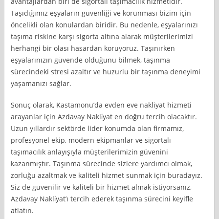
avantajlardan biri de sigortalı taşımacılık hizmetidir.
Taşıdığımız eşyaların güvenliği ve korunması bizim için
öncelikli olan konulardan biridir. Bu nedenle, eşyalarınızı
taşıma riskine karşı sigorta altına alarak müşterilerimizi
herhangi bir olası hasardan koruyoruz. Taşınırken
eşyalarınızın güvende olduğunu bilmek, taşınma
sürecindeki stresi azaltır ve huzurlu bir taşınma deneyimi
yaşamanızı sağlar.
Sonuç olarak, Kastamonu’da evden eve nakliyat hizmeti
arayanlar için Azdavay Nakli̇yat en doğru tercih olacaktır.
Uzun yıllardır sektörde lider konumda olan firmamız,
profesyonel ekip, modern ekipmanlar ve sigortalı
taşımacılık anlayışıyla müşterilerimizin güvenini
kazanmıştır. Taşınma sürecinde sizlere yardımcı olmak,
zorluğu azaltmak ve kaliteli hizmet sunmak için buradayız.
Siz de güvenilir ve kaliteli bir hizmet almak istiyorsanız,
Azdavay Nakli̇yat’ı tercih ederek taşınma sürecini keyifle
atlatın.