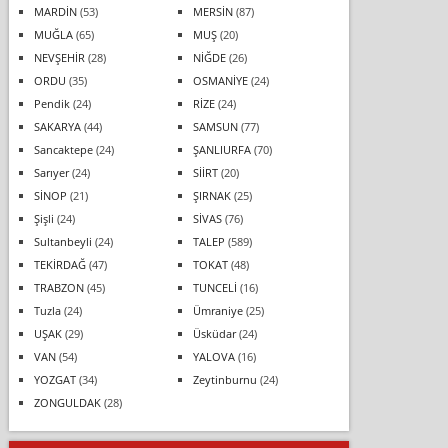
MARDİN
(53)
MERSİN
(87)
MUĞLA
(65)
MUŞ
(20)
NEVŞEHİR
(28)
NİĞDE
(26)
ORDU
(35)
OSMANİYE
(24)
Pendik
(24)
RİZE
(24)
SAKARYA
(44)
SAMSUN
(77)
Sancaktepe
(24)
ŞANLIURFA
(70)
Sarıyer
(24)
SİİRT
(20)
SİNOP
(21)
ŞIRNAK
(25)
Şişli
(24)
SİVAS
(76)
Sultanbeyli
(24)
TALEP
(589)
TEKİRDAĞ
(47)
TOKAT
(48)
TRABZON
(45)
TUNCELİ
(16)
Tuzla
(24)
Ümraniye
(25)
UŞAK
(29)
Üsküdar
(24)
VAN
(54)
YALOVA
(16)
YOZGAT
(34)
Zeytinburnu
(24)
ZONGULDAK
(28)