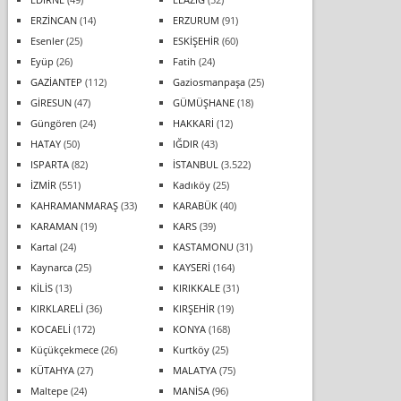
ERZİNCAN
(14)
ERZURUM
(91)
Esenler
(25)
ESKİŞEHİR
(60)
Eyüp
(26)
Fatih
(24)
GAZİANTEP
(112)
Gaziosmanpaşa
(25)
GİRESUN
(47)
GÜMÜŞHANE
(18)
Güngören
(24)
HAKKARİ
(12)
HATAY
(50)
IĞDIR
(43)
ISPARTA
(82)
İSTANBUL
(3.522)
İZMİR
(551)
Kadıköy
(25)
KAHRAMANMARAŞ
(33)
KARABÜK
(40)
KARAMAN
(19)
KARS
(39)
Kartal
(24)
KASTAMONU
(31)
Kaynarca
(25)
KAYSERİ
(164)
KİLİS
(13)
KIRIKKALE
(31)
KIRKLARELİ
(36)
KIRŞEHİR
(19)
KOCAELİ
(172)
KONYA
(168)
Küçükçekmece
(26)
Kurtköy
(25)
KÜTAHYA
(27)
MALATYA
(75)
Maltepe
(24)
MANİSA
(96)