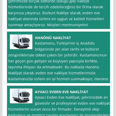
şehrimizde birçok sektörde olduğu gibi nakliye
hizmetlerinde de tercih edebileceğiniz bir firma olarak
karşınıza çıkıyoruz. Bozkurt Nakli̇ye olarak, evden eve
nakliyat alanında sizlere en uygun ve kaliteli hizmetleri
sunmayı amaçlıyoruz. Müşteri memnuniyetini
HANÖNÜ NAKLİYAT
Kastamonu, Türkiye’nin iç Anadolu
bölgesinde yer alan tarihi ve kültürel
zenginlikleriyle dikkat çeken bir şehirdir. Kastamonu’nun
her geçen gün gelişen ve büyüyen yapısıyla birlikte,
taşınma ihtiyacı da artmaktadır. Bu noktada Hanönü
Nakli̇yat olarak, evden eve nakliyat hizmetlerimizle
Kastamonu’da sizlere en iyi hizmeti sunmaktayız. Hanönü
AYVACI EVDEN EVE NAKLİYAT
Ayvaci Evden Eve Naklİyat, şehrinizdeki en
güvenilir ve profesyonel evden eve nakliyat
hizmetlerini sunan öncü bir firmadır. Deneyimli ekip
kadromuz ve modern taşıma araçlarımız ile müşterilerimize