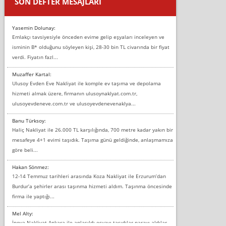
SON DEFTER MESAJLARI
Yasemin Dolunay:
Emlakçı tavsiyesiyle önceden evime gelip eşyaları inceleyen ve
isminin B* olduğunu söyleyen kişi, 28-30 bin TL civarında bir fiyat
verdi. Fiyatın fazl...
Muzaffer Kartal:
Ulusoy Evden Eve Nakliyat ile komple ev taşıma ve depolama
hizmeti almak üzere, firmanın ulusoynaklyat.com.tr,
ulusoyevdeneve.com.tr ve ulusoyevdenevenaklya...
Banu Türksoy:
Haliç Nakliyat ile 26.000 TL karşılığında, 700 metre kadar yakın bir
mesafeye 4+1 evimi taşıdık. Taşıma günü geldiğinde, anlaşmamıza
göre beli...
Hakan Sönmez:
12-14 Temmuz tarihleri arasında Koza Nakliyat ile Erzurum’dan
Burdur’a şehirler arası taşınma hizmeti aldım. Taşınma öncesinde
firma ile yaptığı...
Mel Alty:
İnova Nakliyat Ankara ile anlaşıldı eşyayı taşıdılar parayı aldılar.