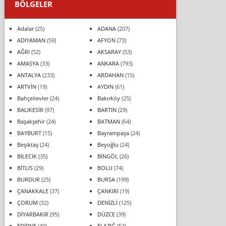
BÖLGELER
Adalar
(25)
ADANA
(207)
ADIYAMAN
(59)
AFYON
(73)
AĞRI
(52)
AKSARAY
(53)
AMASYA
(33)
ANKARA
(793)
ANTALYA
(233)
ARDAHAN
(15)
ARTVİN
(19)
AYDIN
(61)
Bahçelievler
(24)
Bakırköy
(25)
BALIKESİR
(97)
BARTIN
(29)
Başakşehir
(24)
BATMAN
(64)
BAYBURT
(15)
Bayrampaşa
(24)
Beşiktaş
(24)
Beyoğlu
(24)
BİLECİK
(35)
BİNGÖL
(26)
BİTLİS
(29)
BOLU
(74)
BURDUR
(25)
BURSA
(199)
ÇANAKKALE
(37)
ÇANKIRI
(19)
ÇORUM
(32)
DENİZLİ
(125)
DİYARBAKIR
(95)
DÜZCE
(39)
EDİRNE
(49)
ELAZIĞ
(52)