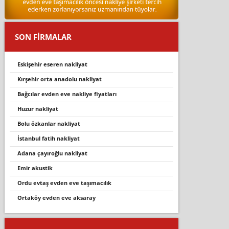
SON FİRMALAR
eskişehir eseren nakliyat
kirşehi̇r orta anadolu nakli̇yat
bağcılar evden eve nakliye fiyatları
huzur nakliyat
bolu özkanlar nakli̇yat
i̇stanbul fatih nakliyat
adana çayıroğlu nakliyat
emir akustik
ordu evtaş evden eve taşimacilik
ortaköy evden eve aksaray