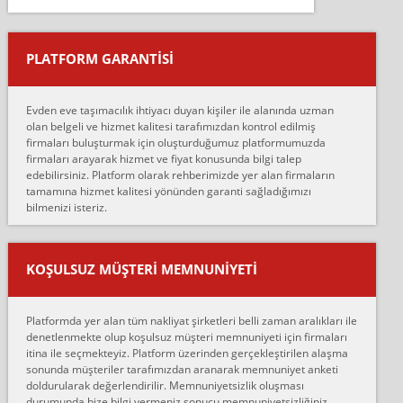
Salon duvarına bir baktım birisi boydan alüminyum renkli bantı
yapıştırm...
PLATFORM GARANTİSİ
Murat:
Merhaba, bu firmayı bir arkadaş tavsiyesi üzerine tercih ettim,
hiçbir sıkıntı yaşanmayacağını ve kendilerinin çok titiz
Evden eve taşımacılık ihtiyacı duyan kişiler ile alanında uzman
çalıştıklarını, müş...
olan belgeli ve hizmet kalitesi tarafımızdan kontrol edilmiş
firmaları buluşturmak için oluşturduğumuz platformumuzda
Ahmet:
firmaları arayarak hizmet ve fiyat konusunda bilgi talep
Lüleburgaz güngünes evden eve naklyat eşyalarımı taşımak için
edebilirsiniz. Platform olarak rehberimizde yer alan firmaların
anlaştık sabah eve geldiklerinde de eşyalarımı düzgün şekilde
tamamına hizmet kalitesi yönünden garanti sağladığımızı
sarcaz demelerine r...
bilmenizi isteriz.
mehmet güldü:
Ankara ALİCANLAR NAKLİYAT Tutarsız ve ticari ahlak problemleri
var verdikleri fiyat teklifini arttırdılar. Sonrasında taşıma gününde
KOŞULSUZ MÜŞTERI MEMNUNIYETI
oldukça tutarsı...
Erol:
Platformda yer alan tüm nakliyat şirketleri belli zaman aralıkları ile
Ankara Alicanlar naklyat tel 5465524025. 2600 TL'ye ankaradan
denetlenmekte olup koşulsuz müşteri memnuniyeti için firmaları
Konya ya Alicanlar naklyat la anlaştık bu şahıs evin taşınacağı gün
itina ile seçmekteyiz. Platform üzerinden gerçekleştirilen alaşma
fiyatın mazoto gele...
sonunda müşteriler tarafımızdan aranarak memnuniyet anketi
doldurularak değerlendirilir. Memnuniyetsizlik oluşması
Fatih kokmese:
durumunda bize bilgi vermeniz sonucu memnuniyetsizliğiniz