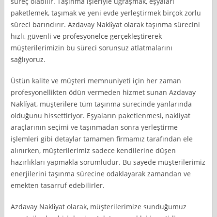
süreç olabilir. Taşınma işleriyle uğraşmak, eşyaları
paketlemek, taşımak ve yeni evde yerleştirmek birçok zorlu
süreci barındırır. Azdavay Nakli̇yat olarak taşınma sürecini
hızlı, güvenli ve profesyonelce gerçekleştirerek
müşterilerimizin bu süreci sorunsuz atlatmalarını
sağlıyoruz.
Üstün kalite ve müşteri memnuniyeti için her zaman
profesyonellikten ödün vermeden hizmet sunan Azdavay
Nakli̇yat, müşterilere tüm taşınma sürecinde yanlarında
olduğunu hissettiriyor. Eşyaların paketlenmesi, nakliyat
araçlarının seçimi ve taşınmadan sonra yerleştirme
işlemleri gibi detaylar tamamen firmamız tarafından ele
alınırken, müşterilerimiz sadece kendilerine düşen
hazırlıkları yapmakla sorumludur. Bu sayede müşterilerimiz
enerjilerini taşınma sürecine odaklayarak zamandan ve
emekten tasarruf edebilirler.
Azdavay Nakli̇yat olarak, müşterilerimize sunduğumuz