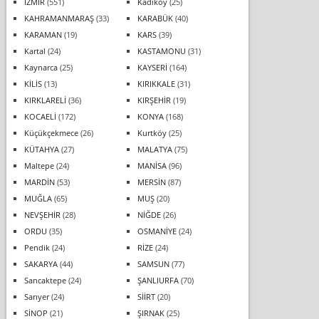
İZMİR
(551)
Kadıköy
(25)
KAHRAMANMARAŞ
(33)
KARABÜK
(40)
KARAMAN
(19)
KARS
(39)
Kartal
(24)
KASTAMONU
(31)
Kaynarca
(25)
KAYSERİ
(164)
KİLİS
(13)
KIRIKKALE
(31)
KIRKLARELİ
(36)
KIRŞEHİR
(19)
KOCAELİ
(172)
KONYA
(168)
Küçükçekmece
(26)
Kurtköy
(25)
KÜTAHYA
(27)
MALATYA
(75)
Maltepe
(24)
MANİSA
(96)
MARDİN
(53)
MERSİN
(87)
MUĞLA
(65)
MUŞ
(20)
NEVŞEHİR
(28)
NİĞDE
(26)
ORDU
(35)
OSMANİYE
(24)
Pendik
(24)
RİZE
(24)
SAKARYA
(44)
SAMSUN
(77)
Sancaktepe
(24)
ŞANLIURFA
(70)
Sarıyer
(24)
SİİRT
(20)
SİNOP
(21)
ŞIRNAK
(25)