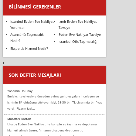
BILINMESI GEREKENLER
İstanbul Evden Eve Nakliyat
İzmir Evden Eve Nakliyat
Yorumları
Tavsiye
Asansörlü Taşımacılık
Evden Eve Nakliyat Tavsiye
Nedir?
İstanbul Ofis Taşımacılığı
Ekspertiz Hizmeti Nedir?
SON DEFTER MESAJLARI
Yasemin Dolunay:
Emlakçı tavsiyesiyle önceden evime gelip eşyaları inceleyen ve
isminin B* olduğunu söyleyen kişi, 28-30 bin TL civarında bir fiyat
verdi. Fiyatın fazl...
Muzaffer Kartal:
Ulusoy Evden Eve Nakliyat ile komple ev taşıma ve depolama
hizmeti almak üzere, firmanın ulusoynaklyat.com.tr,