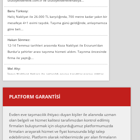
ulusoyevdeneve.com.tr ve ulusoyevdenevenaklya...
Banu Türksoy:
Haliç Nakliyat ile 26.000 TL karşılığında, 700 metre kadar yakın bir
mesafeye 4+1 evimi taşıdık. Taşıma günü geldiğinde, anlaşmamıza
göre beli...
Hakan Sönmez:
12-14 Temmuz tarihleri arasında Koza Nakliyat ile Erzurum’dan
Burdur’a şehirler arası taşınma hizmeti aldım. Taşınma öncesinde
firma ile yaptığı...
Mel Alty:
İnova Nakliyat Ankara ile anlaşıldı eşyayı taşıdılar parayı aldılar.
Salon duvarına bir baktım birisi boydan alüminyum renkli bantı
yapıştırm...
PLATFORM GARANTİSİ
Murat:
Merhaba, bu firmayı bir arkadaş tavsiyesi üzerine tercih ettim,
hiçbir sıkıntı yaşanmayacağını ve kendilerinin çok titiz
Evden eve taşımacılık ihtiyacı duyan kişiler ile alanında uzman
çalıştıklarını, müş...
olan belgeli ve hizmet kalitesi tarafımızdan kontrol edilmiş
firmaları buluşturmak için oluşturduğumuz platformumuzda
Ahmet:
firmaları arayarak hizmet ve fiyat konusunda bilgi talep
Lüleburgaz güngünes evden eve naklyat eşyalarımı taşımak için
edebilirsiniz. Platform olarak rehberimizde yer alan firmaların
anlaştık sabah eve geldiklerinde de eşyalarımı düzgün şekilde