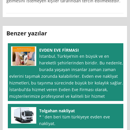
gelmesini istemeyen kişiler tarafından tercih edilmektedir.
Benzer yazılar
EVDEN EVE FİRMASI
İstanbul, Türkiye’nin en büyük ve en
hareketli şehirlerinden biridir. Bu nedenle,
burada yaşayan insanlar zaman zaman
evlerini taşımak zorunda kalabilirler. Evden eve nakliyat
hizmetleri, bu taşınma sürecinde büyük bir kolaylık sağlar.
İstanbul’da hizmet veren Evden Eve Firması olarak,
müşterilerimize profesyonel ve kaliteli bir hizmet
Tolgahan nakliyat
* ′ den beri tüm türkiyeye evden eve
nakliyat.