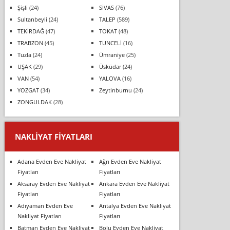
Şişli
(24)
SİVAS
(76)
Sultanbeyli
(24)
TALEP
(589)
TEKİRDAĞ
(47)
TOKAT
(48)
TRABZON
(45)
TUNCELİ
(16)
Tuzla
(24)
Ümraniye
(25)
UŞAK
(29)
Üsküdar
(24)
VAN
(54)
YALOVA
(16)
YOZGAT
(34)
Zeytinburnu
(24)
ZONGULDAK
(28)
NAKLIYAT FIYATLARI
Adana Evden Eve Nakliyat
Ağrı Evden Eve Nakliyat
Fiyatları
Fiyatları
Aksaray Evden Eve Nakliyat
Ankara Evden Eve Nakliyat
Fiyatları
Fiyatları
Adıyaman Evden Eve
Antalya Evden Eve Nakliyat
Nakliyat Fiyatları
Fiyatları
Batman Evden Eve Nakliyat
Bolu Evden Eve Nakliyat