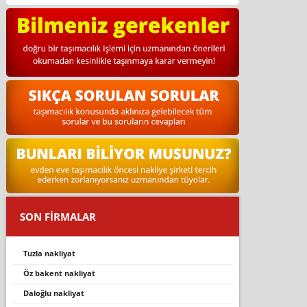
SON FİRMALAR
tuzla nakliyat
öz bakent nakliyat
daloğlu nakli̇yat