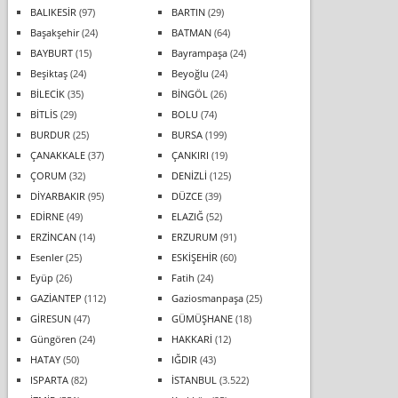
BALIKESİR
(97)
BARTIN
(29)
Başakşehir
(24)
BATMAN
(64)
BAYBURT
(15)
Bayrampaşa
(24)
Beşiktaş
(24)
Beyoğlu
(24)
BİLECİK
(35)
BİNGÖL
(26)
BİTLİS
(29)
BOLU
(74)
BURDUR
(25)
BURSA
(199)
ÇANAKKALE
(37)
ÇANKIRI
(19)
ÇORUM
(32)
DENİZLİ
(125)
DİYARBAKIR
(95)
DÜZCE
(39)
EDİRNE
(49)
ELAZIĞ
(52)
ERZİNCAN
(14)
ERZURUM
(91)
Esenler
(25)
ESKİŞEHİR
(60)
Eyüp
(26)
Fatih
(24)
GAZİANTEP
(112)
Gaziosmanpaşa
(25)
GİRESUN
(47)
GÜMÜŞHANE
(18)
Güngören
(24)
HAKKARİ
(12)
HATAY
(50)
IĞDIR
(43)
ISPARTA
(82)
İSTANBUL
(3.522)