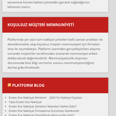
tamamına hizmet kalitesi yönünden garanti sağladığımızı
sarcaz demelerine r...
bilmenizi isteriz.
mehmet güldü:
Ankara ALİCANLAR NAKLİYAT Tutarsız ve ticari ahlak problemleri
var verdikleri fiyat teklifini arttırdılar. Sonrasında taşıma gününde
KOŞULSUZ MÜŞTERI MEMNUNIYETI
oldukça tutarsı...
Erol:
Platformda yer alan tüm nakliyat şirketleri belli zaman aralıkları ile
Ankara Alicanlar naklyat tel 5465524025. 2600 TL'ye ankaradan
denetlenmekte olup koşulsuz müşteri memnuniyeti için firmaları
Konya ya Alicanlar naklyat la anlaştık bu şahıs evin taşınacağı gün
itina ile seçmekteyiz. Platform üzerinden gerçekleştirilen alaşma
fiyatın mazoto gele...
sonunda müşteriler tarafımızdan aranarak memnuniyet anketi
doldurularak değerlendirilir. Memnuniyetsizlik oluşması
Fatih kokmese:
durumunda bize bilgi vermeniz sonucu memnuniyetsizliğiniz
Diyarbakır dan eşyamı getirtmek için anlaştım sözleşme yaptım.
derhal giderilmektedir.
Son anda fiyat artırdılar.. mecburiyetten tasittim.. bu kişiler ağrılı
Ankara merk...
Ali:
PLATFORM BLOG
İzmir de evim naklyat diye bir firmaya ev taşıttık, çok pişman
olduk. Asansörlü dediler sonra uraya asansör kurulmaz dediler
Evden Eve Nakliyat Rehberi
2024 Yılı Nakliye Fiyatları
fark istediler. ortada asa...
Talas Evden Eve Nakliyat
Evden Eve Nakliyat Şirketleri Nelerden Nefret Eder?
Nimet:
Evden Eve Nakliyat Firmalarına Sorulması Gerekenler
Ben 2021 Ağustos ilk haftası Evimi taşıdım yani İstanbul'un bir
Evden Eve Nakliyat Dendiğinde Aklınıza Ne Gelir?