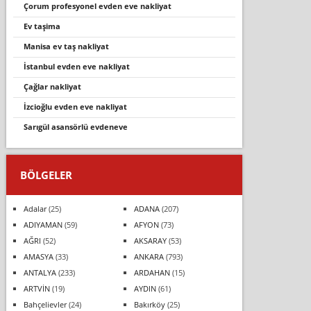
çorum profesyonel evden eve nakli̇yat
ev taşima
manisa ev taş nakliyat
i̇stanbul evden eve nakli̇yat
çağlar nakliyat
i̇zcioğlu evden eve nakliyat
sarigül asansörlü evdeneve
BÖLGELER
Adalar
(25)
ADANA
(207)
ADIYAMAN
(59)
AFYON
(73)
AĞRI
(52)
AKSARAY
(53)
AMASYA
(33)
ANKARA
(793)
ANTALYA
(233)
ARDAHAN
(15)
ARTVİN
(19)
AYDIN
(61)
Bahçelievler
(24)
Bakırköy
(25)