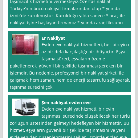
taşımacılık hizmetini vermekteyiz.Özertas nakliat
Türkiye’nin öncü nakliyat firmalarından olup * yılında
izmir’de kurulmuştur. Kurulduğu yılda sadece * araç ile
nakliyat işine başlayan firmamız * yılında araç filosunu
Er Nakliyat
Evden eve nakliyat hizmetleri, her bireyin en
az bir defa karşılaştığı bir ihtiyaçtır. Eşya
taşıma süreci, eşyaların özenle
paketlenerek, güvenli bir şekilde taşınması gereken bir
işlemdir. Bu nedenle, profesyonel bir nakliyat şirketi ile
çalışmak, hem zaman, hem de enerji tasarrufu sağlayarak,
taşınma sürecini çok
Şen nakliyat evden eve
Evden eve nakliyat hizmeti, bir evin
taşınması sürecinde oluşabilecek her türlü
zorluğun üstesinden gelmeyi hedefleyen bir hizmettir. Bu
hizmet, eşyaların güvenli bir şekilde taşınmasını ve yeni
evde yeniden düzenlenmesini sağlar. İzmir‘de evden eve