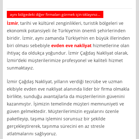
aynı bölgedeki diğer firmaları görmek için tıklayınız...
İzmir
, tarihi ve kültürel zenginlikleri, turistik bölgeleri ve
ekonomik potansiyeli ile Türkiye’nin önemli şehirlerinden
biridir. İzmir, aynı zamanda Türkiye’nin en büyük illerinden
biri olması sebebiyle
evden eve nakliyat
hizmetlerine olan
ihtiyaç da oldukça yoğundur. İzmir Çağdaş Nakliyat olarak,
İzmir’deki müşterilerimize profesyonel ve kaliteli hizmet
sunmaktayız.
İzmir Çağdaş Nakliyat, yılların verdiği tecrübe ve uzman
ekibiyle evden eve nakliyat alanında lider bir firma olmakla
birlikte, sunduğu avantajlarla da müşterilerinin güvenini
kazanmıştır. İşimizin temelinde müşteri memnuniyeti ve
güven gelmektedir. Müşterilerimizin eşyalarını özenle
paketleyip, taşıma işlemini sorunsuz bir şekilde
gerçekleştirerek, taşınma sürecini en az stresle
atlatmalarını sağlıyoruz.