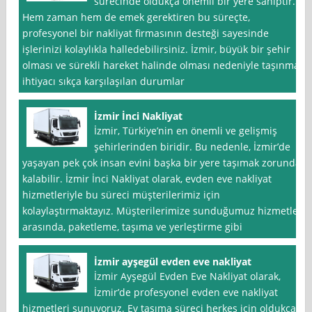
sürecinde oldukça önemli bir yere sahiptir.
Hem zaman hem de emek gerektiren bu süreçte,
profesyonel bir nakliyat firmasının desteği sayesinde
işlerinizi kolaylıkla halledebilirsiniz. İzmir, büyük bir şehir
olması ve sürekli hareket halinde olması nedeniyle taşınma
ihtiyacı sıkça karşılaşılan durumlar
İzmir İnci Nakliyat
İzmir, Türkiye’nin en önemli ve gelişmiş
şehirlerinden biridir. Bu nedenle, İzmir’de
yaşayan pek çok insan evini başka bir yere taşımak zorunda
kalabilir. İzmir İnci Nakliyat olarak, evden eve nakliyat
hizmetleriyle bu süreci müşterilerimiz için
kolaylaştırmaktayız. Müşterilerimize sunduğumuz hizmetler
arasında, paketleme, taşıma ve yerleştirme gibi
İzmir ayşegül evden eve nakliyat
İzmir Ayşegül Evden Eve Nakliyat olarak,
İzmir’de profesyonel evden eve nakliyat
hizmetleri sunuyoruz. Ev taşıma süreci herkes için oldukça