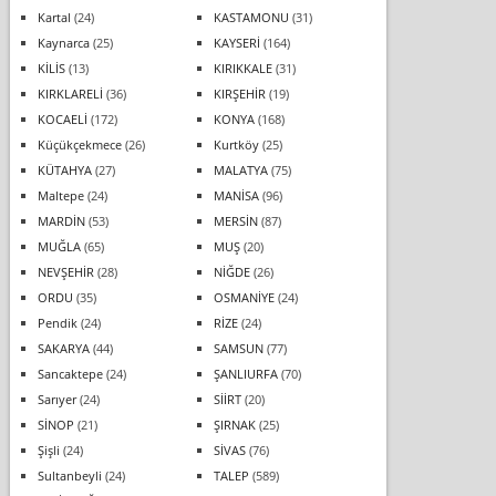
Kartal
(24)
KASTAMONU
(31)
Kaynarca
(25)
KAYSERİ
(164)
KİLİS
(13)
KIRIKKALE
(31)
KIRKLARELİ
(36)
KIRŞEHİR
(19)
KOCAELİ
(172)
KONYA
(168)
Küçükçekmece
(26)
Kurtköy
(25)
KÜTAHYA
(27)
MALATYA
(75)
Maltepe
(24)
MANİSA
(96)
MARDİN
(53)
MERSİN
(87)
MUĞLA
(65)
MUŞ
(20)
NEVŞEHİR
(28)
NİĞDE
(26)
ORDU
(35)
OSMANİYE
(24)
Pendik
(24)
RİZE
(24)
SAKARYA
(44)
SAMSUN
(77)
Sancaktepe
(24)
ŞANLIURFA
(70)
Sarıyer
(24)
SİİRT
(20)
SİNOP
(21)
ŞIRNAK
(25)
Şişli
(24)
SİVAS
(76)
Sultanbeyli
(24)
TALEP
(589)