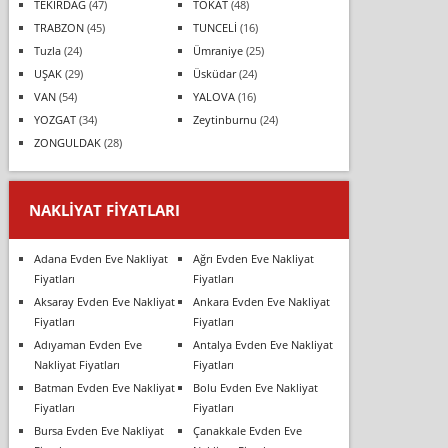
TEKİRDAĞ
(47)
TOKAT
(48)
TRABZON
(45)
TUNCELİ
(16)
Tuzla
(24)
Ümraniye
(25)
UŞAK
(29)
Üsküdar
(24)
VAN
(54)
YALOVA
(16)
YOZGAT
(34)
Zeytinburnu
(24)
ZONGULDAK
(28)
NAKLIYAT FIYATLARI
Adana Evden Eve Nakliyat
Ağrı Evden Eve Nakliyat
Fiyatları
Fiyatları
Aksaray Evden Eve Nakliyat
Ankara Evden Eve Nakliyat
Fiyatları
Fiyatları
Adıyaman Evden Eve
Antalya Evden Eve Nakliyat
Nakliyat Fiyatları
Fiyatları
Batman Evden Eve Nakliyat
Bolu Evden Eve Nakliyat
Fiyatları
Fiyatları
Bursa Evden Eve Nakliyat
Çanakkale Evden Eve