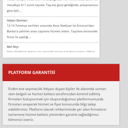
mesafeye 4+1 evimi taşıdık. Taşıma günü geldiğinde, anlaşmamıza
göre beli...
Hakan Sönmez:
12-14 Temmuz tarihleri arasında Koza Nakliyat ile Erzurum’dan
Burdur’a şehirler arası taşınma hizmeti aldım. Taşınma öncesinde
firma ile yaptığı...
Mel Alty:
İnova Nakliyat Ankara ile anlaşıldı eşyayı taşıdılar parayı aldılar.
Salon duvarına bir baktım birisi boydan alüminyum renkli bantı
yapıştırm...
PLATFORM GARANTİSİ
Murat:
Merhaba, bu firmayı bir arkadaş tavsiyesi üzerine tercih ettim,
hiçbir sıkıntı yaşanmayacağını ve kendilerinin çok titiz
Evden eve taşımacılık ihtiyacı duyan kişiler ile alanında uzman
çalıştıklarını, müş...
olan belgeli ve hizmet kalitesi tarafımızdan kontrol edilmiş
firmaları buluşturmak için oluşturduğumuz platformumuzda
Ahmet:
firmaları arayarak hizmet ve fiyat konusunda bilgi talep
Lüleburgaz güngünes evden eve naklyat eşyalarımı taşımak için
edebilirsiniz. Platform olarak rehberimizde yer alan firmaların
anlaştık sabah eve geldiklerinde de eşyalarımı düzgün şekilde
tamamına hizmet kalitesi yönünden garanti sağladığımızı
sarcaz demelerine r...
bilmenizi isteriz.
mehmet güldü: