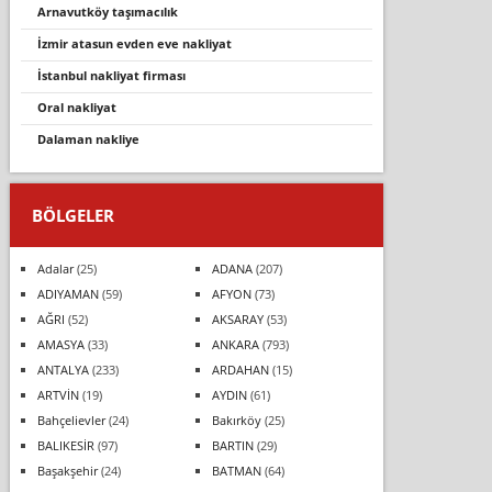
arnavutköy taşimacilik
i̇zmir atasun evden eve nakliyat
i̇stanbul nakliyat firması
oral nakliyat
dalaman nakli̇ye
BÖLGELER
Adalar
(25)
ADANA
(207)
ADIYAMAN
(59)
AFYON
(73)
AĞRI
(52)
AKSARAY
(53)
AMASYA
(33)
ANKARA
(793)
ANTALYA
(233)
ARDAHAN
(15)
ARTVİN
(19)
AYDIN
(61)
Bahçelievler
(24)
Bakırköy
(25)
BALIKESİR
(97)
BARTIN
(29)
Başakşehir
(24)
BATMAN
(64)