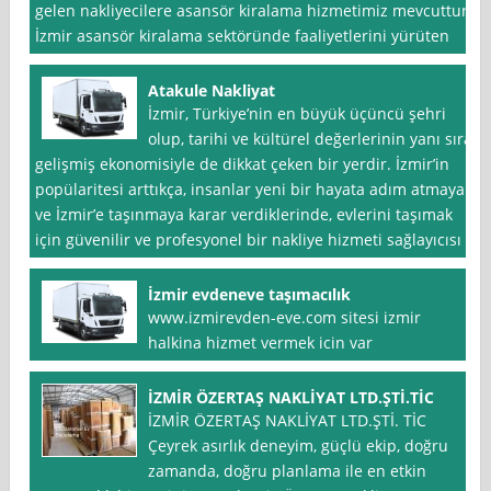
gelen nakliyecilere asansör kiralama hizmetimiz mevcuttur.
İzmir asansör kiralama sektöründe faaliyetlerini yürüten
Atakule Nakliyat
İzmir, Türkiye’nin en büyük üçüncü şehri
olup, tarihi ve kültürel değerlerinin yanı sıra
gelişmiş ekonomisiyle de dikkat çeken bir yerdir. İzmir’in
popülaritesi arttıkça, insanlar yeni bir hayata adım atmaya
ve İzmir’e taşınmaya karar verdiklerinde, evlerini taşımak
için güvenilir ve profesyonel bir nakliye hizmeti sağlayıcısı
İzmir evdeneve taşımacılık
www.izmirevden-eve.com sitesi izmir
halkina hizmet vermek icin var
İZMİR ÖZERTAŞ NAKLİYAT LTD.ŞTİ.TİC
İZMİR ÖZERTAŞ NAKLİYAT LTD.ŞTİ. TİC
Çeyrek asırlık deneyim, güçlü ekip, doğru
zamanda, doğru planlama ile en etkin