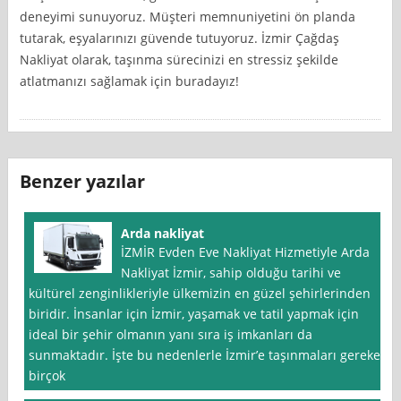
deneyimi sunuyoruz. Müşteri memnuniyetini ön planda
tutarak, eşyalarınızı güvende tutuyoruz. İzmir Çağdaş
Nakliyat olarak, taşınma sürecinizi en stressiz şekilde
atlatmanızı sağlamak için buradayız!
Benzer yazılar
Arda nakliyat
İZMİR Evden Eve Nakliyat Hizmetiyle Arda
Nakliyat İzmir, sahip olduğu tarihi ve
kültürel zenginlikleriyle ülkemizin en güzel şehirlerinden
biridir. İnsanlar için İzmir, yaşamak ve tatil yapmak için
ideal bir şehir olmanın yanı sıra iş imkanları da
sunmaktadır. İşte bu nedenlerle İzmir’e taşınmaları gereken
birçok