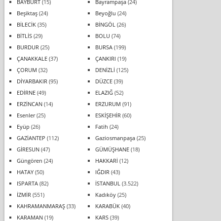
BAYBURT
(15)
Bayrampaşa
(24)
Beşiktaş
(24)
Beyoğlu
(24)
BİLECİK
(35)
BİNGÖL
(26)
BİTLİS
(29)
BOLU
(74)
BURDUR
(25)
BURSA
(199)
ÇANAKKALE
(37)
ÇANKIRI
(19)
ÇORUM
(32)
DENİZLİ
(125)
DİYARBAKIR
(95)
DÜZCE
(39)
EDİRNE
(49)
ELAZIĞ
(52)
ERZİNCAN
(14)
ERZURUM
(91)
Esenler
(25)
ESKİŞEHİR
(60)
Eyüp
(26)
Fatih
(24)
GAZİANTEP
(112)
Gaziosmanpaşa
(25)
GİRESUN
(47)
GÜMÜŞHANE
(18)
Güngören
(24)
HAKKARİ
(12)
HATAY
(50)
IĞDIR
(43)
ISPARTA
(82)
İSTANBUL
(3.522)
İZMİR
(551)
Kadıköy
(25)
KAHRAMANMARAŞ
(33)
KARABÜK
(40)
KARAMAN
(19)
KARS
(39)