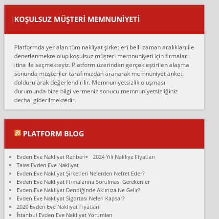
Ankara ALİCANLAR NAKLİYAT Tutarsız ve ticari ahlak problemleri
var verdikleri fiyat teklifini arttırdılar. Sonrasında taşıma gününde
KOŞULSUZ MÜŞTERI MEMNUNIYETI
oldukça tutarsı...
Erol:
Platformda yer alan tüm nakliyat şirketleri belli zaman aralıkları ile
Ankara Alicanlar naklyat tel 5465524025. 2600 TL'ye ankaradan
denetlenmekte olup koşulsuz müşteri memnuniyeti için firmaları
Konya ya Alicanlar naklyat la anlaştık bu şahıs evin taşınacağı gün
itina ile seçmekteyiz. Platform üzerinden gerçekleştirilen alaşma
fiyatın mazoto gele...
sonunda müşteriler tarafımızdan aranarak memnuniyet anketi
doldurularak değerlendirilir. Memnuniyetsizlik oluşması
Fatih kokmese:
durumunda bize bilgi vermeniz sonucu memnuniyetsizliğiniz
Diyarbakır dan eşyamı getirtmek için anlaştım sözleşme yaptım.
derhal giderilmektedir.
Son anda fiyat artırdılar.. mecburiyetten tasittim.. bu kişiler ağrılı
Ankara merk...
Ali:
PLATFORM BLOG
İzmir de evim naklyat diye bir firmaya ev taşıttık, çok pişman
olduk. Asansörlü dediler sonra uraya asansör kurulmaz dediler
Evden Eve Nakliyat Rehberi
2024 Yılı Nakliye Fiyatları
fark istediler. ortada asa...
Talas Evden Eve Nakliyat
Evden Eve Nakliyat Şirketleri Nelerden Nefret Eder?
Nimet:
Evden Eve Nakliyat Firmalarına Sorulması Gerekenler
Ben 2021 Ağustos ilk haftası Evimi taşıdım yani İstanbul'un bir
Evden Eve Nakliyat Dendiğinde Aklınıza Ne Gelir?
Mahallesi'nden bir başka Mahallesi'ne yani Ümraniye bölgesinde
Evden Eve Nakliyat Sigortası Neleri Kapsar?
oturuyorum önceleri ara...
2020 Evden Eve Nakliyat Fiyatları
İstanbul Evden Eve Nakliyat Yorumları