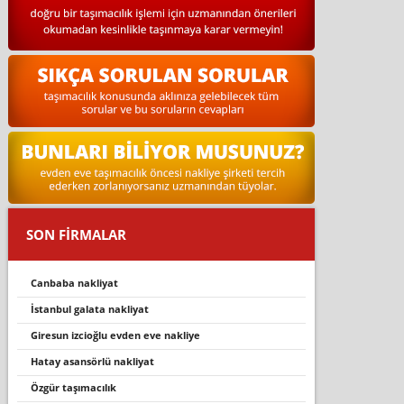
SON FİRMALAR
canbaba nakliyat
i̇stanbul galata nakliyat
giresun izcioğlu evden eve nakliye
hatay asansörlü nakliyat
özgür taşimacilik