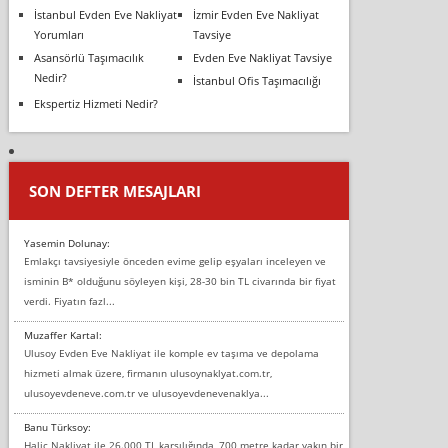
İstanbul Evden Eve Nakliyat
İzmir Evden Eve Nakliyat
Yorumları
Tavsiye
Asansörlü Taşımacılık
Evden Eve Nakliyat Tavsiye
Nedir?
İstanbul Ofis Taşımacılığı
Ekspertiz Hizmeti Nedir?
SON DEFTER MESAJLARI
Yasemin Dolunay:
Emlakçı tavsiyesiyle önceden evime gelip eşyaları inceleyen ve
isminin B* olduğunu söyleyen kişi, 28-30 bin TL civarında bir fiyat
verdi. Fiyatın fazl...
Muzaffer Kartal:
Ulusoy Evden Eve Nakliyat ile komple ev taşıma ve depolama
hizmeti almak üzere, firmanın ulusoynaklyat.com.tr,
ulusoyevdeneve.com.tr ve ulusoyevdenevenaklya...
Banu Türksoy:
Haliç Nakliyat ile 26.000 TL karşılığında, 700 metre kadar yakın bir