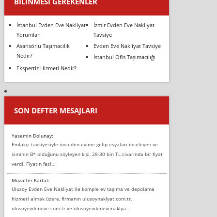
BILINMESI GEREKENLER
İstanbul Evden Eve Nakliyat
İzmir Evden Eve Nakliyat
Yorumları
Tavsiye
Asansörlü Taşımacılık
Evden Eve Nakliyat Tavsiye
Nedir?
İstanbul Ofis Taşımacılığı
Ekspertiz Hizmeti Nedir?
SON DEFTER MESAJLARI
Yasemin Dolunay:
Emlakçı tavsiyesiyle önceden evime gelip eşyaları inceleyen ve
isminin B* olduğunu söyleyen kişi, 28-30 bin TL civarında bir fiyat
verdi. Fiyatın fazl...
Muzaffer Kartal:
Ulusoy Evden Eve Nakliyat ile komple ev taşıma ve depolama
hizmeti almak üzere, firmanın ulusoynaklyat.com.tr,
ulusoyevdeneve.com.tr ve ulusoyevdenevenaklya...