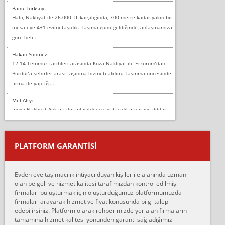
Banu Türksoy:
Haliç Nakliyat ile 26.000 TL karşılığında, 700 metre kadar yakın bir
mesafeye 4+1 evimi taşıdık. Taşıma günü geldiğinde, anlaşmamıza
göre beli...
Hakan Sönmez:
12-14 Temmuz tarihleri arasında Koza Nakliyat ile Erzurum’dan
Burdur’a şehirler arası taşınma hizmeti aldım. Taşınma öncesinde
firma ile yaptığı...
Mel Alty:
İnova Nakliyat Ankara ile anlaşıldı eşyayı taşıdılar parayı aldılar.
Salon duvarına bir baktım birisi boydan alüminyum renkli bantı
yapıştırm...
PLATFORM GARANTİSİ
Murat:
Merhaba, bu firmayı bir arkadaş tavsiyesi üzerine tercih ettim,
hiçbir sıkıntı yaşanmayacağını ve kendilerinin çok titiz
Evden eve taşımacılık ihtiyacı duyan kişiler ile alanında uzman
çalıştıklarını, müş...
olan belgeli ve hizmet kalitesi tarafımızdan kontrol edilmiş
firmaları buluşturmak için oluşturduğumuz platformumuzda
Ahmet:
firmaları arayarak hizmet ve fiyat konusunda bilgi talep
Lüleburgaz güngünes evden eve naklyat eşyalarımı taşımak için
edebilirsiniz. Platform olarak rehberimizde yer alan firmaların
anlaştık sabah eve geldiklerinde de eşyalarımı düzgün şekilde
tamamına hizmet kalitesi yönünden garanti sağladığımızı
sarcaz demelerine r...