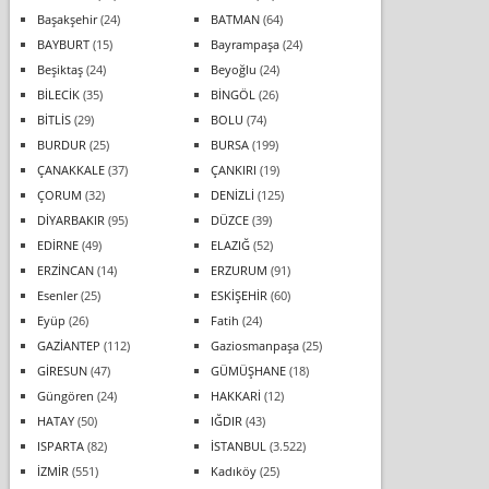
Başakşehir
(24)
BATMAN
(64)
BAYBURT
(15)
Bayrampaşa
(24)
Beşiktaş
(24)
Beyoğlu
(24)
BİLECİK
(35)
BİNGÖL
(26)
BİTLİS
(29)
BOLU
(74)
BURDUR
(25)
BURSA
(199)
ÇANAKKALE
(37)
ÇANKIRI
(19)
ÇORUM
(32)
DENİZLİ
(125)
DİYARBAKIR
(95)
DÜZCE
(39)
EDİRNE
(49)
ELAZIĞ
(52)
ERZİNCAN
(14)
ERZURUM
(91)
Esenler
(25)
ESKİŞEHİR
(60)
Eyüp
(26)
Fatih
(24)
GAZİANTEP
(112)
Gaziosmanpaşa
(25)
GİRESUN
(47)
GÜMÜŞHANE
(18)
Güngören
(24)
HAKKARİ
(12)
HATAY
(50)
IĞDIR
(43)
ISPARTA
(82)
İSTANBUL
(3.522)
İZMİR
(551)
Kadıköy
(25)