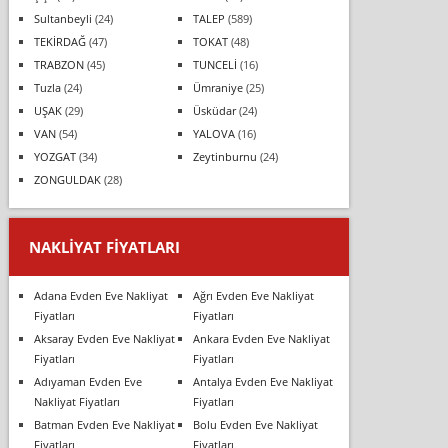
Sultanbeyli
(24)
TALEP
(589)
TEKİRDAĞ
(47)
TOKAT
(48)
TRABZON
(45)
TUNCELİ
(16)
Tuzla
(24)
Ümraniye
(25)
UŞAK
(29)
Üsküdar
(24)
VAN
(54)
YALOVA
(16)
YOZGAT
(34)
Zeytinburnu
(24)
ZONGULDAK
(28)
NAKLIYAT FIYATLARI
Adana Evden Eve Nakliyat
Ağrı Evden Eve Nakliyat
Fiyatları
Fiyatları
Aksaray Evden Eve Nakliyat
Ankara Evden Eve Nakliyat
Fiyatları
Fiyatları
Adıyaman Evden Eve
Antalya Evden Eve Nakliyat
Nakliyat Fiyatları
Fiyatları
Batman Evden Eve Nakliyat
Bolu Evden Eve Nakliyat
Fiyatları
Fiyatları