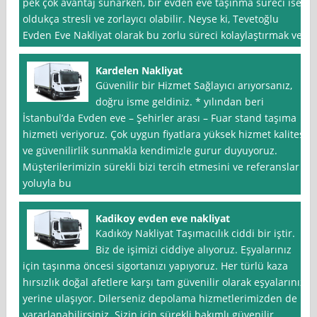
pek çok avantaj sunarken, bir evden eve taşınma süreci ise
oldukça stresli ve zorlayıcı olabilir. Neyse ki, Tevetoğlu
Evden Eve Nakliyat olarak bu zorlu süreci kolaylaştırmak ve
Kardelen Nakliyat
Güvenilir bir Hizmet Sağlayıcı arıyorsanız,
doğru isme geldiniz. * yılından beri
İstanbul’da Evden eve – Şehirler arası – Fuar stand taşıma
hizmeti veriyoruz. Çok uygun fiyatlara yüksek hizmet kalitesi
ve güvenilirlik sunmakla kendimizle gurur duyuyoruz.
Müşterilerimizin sürekli bizi tercih etmesini ve referanslar
yoluyla bu
Kadikoy evden eve nakliyat
Kadıköy Nakliyat Taşımacılık ciddi bir iştir.
Biz de işimizi ciddiye alıyoruz. Eşyalarınız
için taşınma öncesi sigortanızı yapıyoruz. Her türlü kaza
hırsızlık doğal afetlere karşı tam güvenilir olarak eşyalarınız
yerine ulaşıyor. Dilerseniz depolama hizmetlerimizden de
yararlanabilirsiniz. Sizin için sürekli bakımlı güvenilir