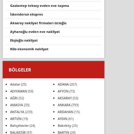
gaziantep teksoy evden eve taşıma
i̇skenderun ekspres
aksaray nakli̇yat fi̇rmalari i̇zci̇oğlu
ayhanoğlu evden eve nakli̇yat
ekşioğlu nakliyat
kilis ekonomik nakliyat
BÖLGELER
Adalar
(25)
ADANA
(207)
ADIYAMAN
(59)
AFYON
(73)
AĞRI
(52)
AKSARAY
(53)
AMASYA
(33)
ANKARA
(793)
ANTALYA
(233)
ARDAHAN
(15)
ARTVİN
(19)
AYDIN
(61)
Bahçelievler
(24)
Bakırköy
(25)
BALIKESİR
(97)
BARTIN
(29)