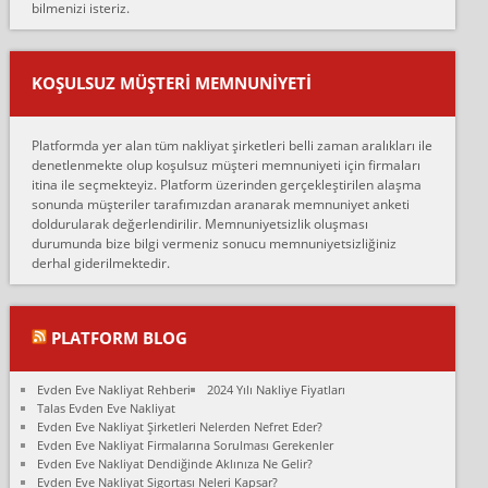
bilmenizi isteriz.
mehmet güldü:
Ankara ALİCANLAR NAKLİYAT Tutarsız ve ticari ahlak problemleri
var verdikleri fiyat teklifini arttırdılar. Sonrasında taşıma gününde
KOŞULSUZ MÜŞTERI MEMNUNIYETI
oldukça tutarsı...
Erol:
Platformda yer alan tüm nakliyat şirketleri belli zaman aralıkları ile
Ankara Alicanlar naklyat tel 5465524025. 2600 TL'ye ankaradan
denetlenmekte olup koşulsuz müşteri memnuniyeti için firmaları
Konya ya Alicanlar naklyat la anlaştık bu şahıs evin taşınacağı gün
itina ile seçmekteyiz. Platform üzerinden gerçekleştirilen alaşma
fiyatın mazoto gele...
sonunda müşteriler tarafımızdan aranarak memnuniyet anketi
doldurularak değerlendirilir. Memnuniyetsizlik oluşması
Fatih kokmese:
durumunda bize bilgi vermeniz sonucu memnuniyetsizliğiniz
Diyarbakır dan eşyamı getirtmek için anlaştım sözleşme yaptım.
derhal giderilmektedir.
Son anda fiyat artırdılar.. mecburiyetten tasittim.. bu kişiler ağrılı
Ankara merk...
Ali:
PLATFORM BLOG
İzmir de evim naklyat diye bir firmaya ev taşıttık, çok pişman
olduk. Asansörlü dediler sonra uraya asansör kurulmaz dediler
Evden Eve Nakliyat Rehberi
2024 Yılı Nakliye Fiyatları
fark istediler. ortada asa...
Talas Evden Eve Nakliyat
Evden Eve Nakliyat Şirketleri Nelerden Nefret Eder?
Nimet:
Evden Eve Nakliyat Firmalarına Sorulması Gerekenler
Ben 2021 Ağustos ilk haftası Evimi taşıdım yani İstanbul'un bir
Evden Eve Nakliyat Dendiğinde Aklınıza Ne Gelir?
Mahallesi'nden bir başka Mahallesi'ne yani Ümraniye bölgesinde
Evden Eve Nakliyat Sigortası Neleri Kapsar?