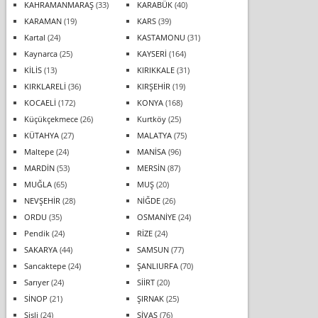
KAHRAMANMARAŞ
(33)
KARABÜK
(40)
KARAMAN
(19)
KARS
(39)
Kartal
(24)
KASTAMONU
(31)
Kaynarca
(25)
KAYSERİ
(164)
KİLİS
(13)
KIRIKKALE
(31)
KIRKLARELİ
(36)
KIRŞEHİR
(19)
KOCAELİ
(172)
KONYA
(168)
Küçükçekmece
(26)
Kurtköy
(25)
KÜTAHYA
(27)
MALATYA
(75)
Maltepe
(24)
MANİSA
(96)
MARDİN
(53)
MERSİN
(87)
MUĞLA
(65)
MUŞ
(20)
NEVŞEHİR
(28)
NİĞDE
(26)
ORDU
(35)
OSMANİYE
(24)
Pendik
(24)
RİZE
(24)
SAKARYA
(44)
SAMSUN
(77)
Sancaktepe
(24)
ŞANLIURFA
(70)
Sarıyer
(24)
SİİRT
(20)
SİNOP
(21)
ŞIRNAK
(25)
Şişli
(24)
SİVAS
(76)