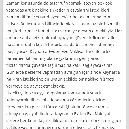
Zaman konusunda da tasarruf yapmak isteyen pek çok
vatandaş artık nakliye şirketlerin eşyalarını istedikleri
zaman dilimi içerisinde yeni evlerine teslim etmelerini
istiyor. Bu konunun bilincinde olarak kusursuz bir hizmetle
müşterilerimize tam destek vermeye devam etmekteyiz. Her
an her saniye etkin bir rol oynayan güvenilir firmamız ile
hayatınız daha keyifli bir ortama da bir an önce dönmeye
başlayacak. Kaynarca Evden Eve Nakliyat farkı ile artık
tamamen kılıflanmış olan eşyalarınızı geniş araç
filolarımızda güvenle taşınmasına katkı sağlayacaksınız.
Günlerce bekleme yapmadan aynı gün içerisinde Kaynarca
halkının isteklerine en uygun şekilde bir nakliye hizmeti
vermeye de gayret etmekteyiz.
Üstelik yalnızca eşya depolama konusunda sınırlı
kalmayarak dilerseniz depolama çözümleriniz içinde
firmamızdan gerekli tüm desteği bir an önce arkanıza
almaya başlayabilirsiniz. Kaynarca Evden Eve Nakliyat
sizlere her konuda güzellik yaparken isteklerinize en uygun
şekilde yaşam sunmayı da garanti ediyor. Üstelik nakliye